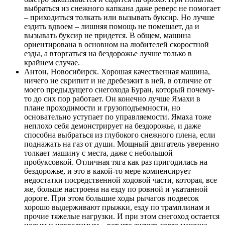
выбраться из снежного капкана даже реверс не помогает
– приходиться толкать или вызывать буксир. Но лучше
ездить вдвоем – лишняя помощь не помешает, да и
вызывать буксир не придется. В общем, машина
ориентирована в основном на любителей скоростной
езды, а вторгаться на бездорожье лучше только в
крайнем случае.
Антон, Новосибирск. Хорошая качественная машина,
ничего не скрипит и не дребезжит в ней, в отличие от
моего предыдущего снегохода Буран, который почему-
то до сих пор работает. Он конечно лучше Ямахи в
плане проходимости и грузоподъемности, но
основательно уступает по управляемости. Ямаха тоже
неплохо себя демонстрирует на бездорожье, и даже
способна выбраться из глубокого снежного плена, если
поднажать на газ от души. Мощный двигатель уверенно
толкает машину с места, даже с небольшой
пробуксовкой. Отличная тяга как раз пригодилась на
бездорожье, и это в какой-то мере компенсирует
недостатки посредственной ходовой части, которая, все
же, больше настроена на езду по ровной и укатанной
дороге. При этом большие ходы рычагов подвесок
хорошо выдерживают прыжки, езду по трамплинам и
прочие тяжелые нагрузки. И при этом снегоход остается