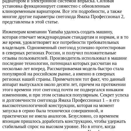
радиатором и электронной системой впрыска. Силовая
установка функционирует совместно с обновленным
клиноременным вариатором. Все эти подробности, а также
многие другие параметры снегохода Ямаха Профессионал 2,
представлены в этой статье.
Инженерам компании Yamaha удалось создать машину,
которая отвечает международным стандартам и нормам, и в то
же время, удовлетворяет все потребности требовательных
владельцев. Одноименный снегоход успешно протестирован
в северных регионах России, и получил положительные
отзывы пользователей. Производитель использовал в машине
последние технологии, потенциал которых рассчитан на
несколько лет вперед. Рассматриваемая модель быстро стала
популярной на российском рынке, а именно в северных
регионах нашей страны. Примечателен тот факт, что данный
аппарат выпускался около десяти лет, причем на протяжении
этого времени этот снегоход почти не подвергался никаким
изменениям, и при этом оставался популярным. Секрет успеха
и долговечности снегохода Ямаха Профессионал 1 – в его
высокотехнологичной конструкции, которая на момент
запуска в серию была технически совершенной, и
практически не имела аналогов. Безусловно, со временем
японцам пришлось доработать конструкцию, чтобы удержать
стабильный спрос на высоком уровне. Но в итоге, когда