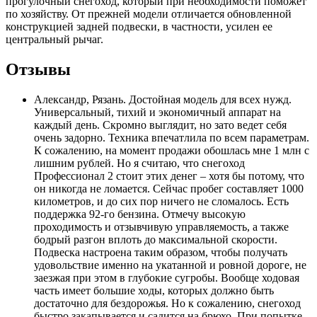
прогулочный снегоход, который при необходимости поможет
по хозяйству. От прежней модели отличается обновленной
конструкцией задней подвески, в частности, усилен ее
центральный рычаг.
Отзывы
Александр, Рязань. Достойная модель для всех нужд.
Универсальный, тихий и экономичный аппарат на
каждый день. Скромно выглядит, но зато ведет себя
очень задорно. Техника впечатлила по всем параметрам.
К сожалению, на момент продажи обошлась мне 1 млн с
лишним рублей. Но я считаю, что снегоход
Профессионал 2 стоит этих денег – хотя бы потому, что
он никогда не ломается. Сейчас пробег составляет 1000
километров, и до сих пор ничего не сломалось. Есть
поддержка 92-го бензина. Отмечу высокую
проходимость и отзывчивую управляемость, а также
бодрый разгон вплоть до максимальной скорости.
Подвеска настроена таким образом, чтобы получать
удовольствие именно на укатанной и ровной дороге, не
заезжая при этом в глубокие сугробы. Вообще ходовая
часть имеет большие ходы, которых должно быть
достаточно для бездорожья. Но к сожалению, снегоход
быстро закапывается и садится на брюхо. При попытке