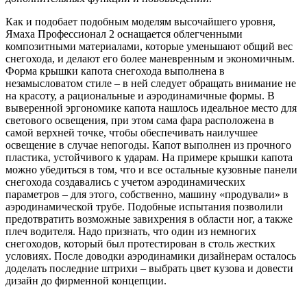
Как и подобает подобным моделям высочайшего уровня,
Ямаха Профессионал 2 оснащается облегченными
композитными материалами, которые уменьшают общий вес
снегохода, и делают его более маневренным и экономичным.
Форма крышки капота снегохода выполнена в
незамысловатом стиле – в ней следует обращать внимание не
на красоту, а рациональные и аэродинамичные формы. В
выверенной эргономике капота нашлось идеальное место для
светового освещения, при этом сама фара расположена в
самой верхней точке, чтобы обеспечивать наилучшее
освещение в случае непогоды. Капот выполнен из прочного
пластика, устойчивого к ударам. На примере крышки капота
можно убедиться в том, что и все остальные кузовные панели
снегохода создавались с учетом аэродинамических
параметров – для этого, собственно, машину «продували» в
аэродинамической трубе. Подобные испытания позволили
предотвратить возможные завихрения в области ног, а также
плеч водителя. Надо признать, что один из немногих
снегоходов, который был протестирован в столь жестких
условиях. После доводки аэродинамики дизайнерам осталось
доделать последние штрихи – выбрать цвет кузова и довести
дизайн до фирменной концепции.