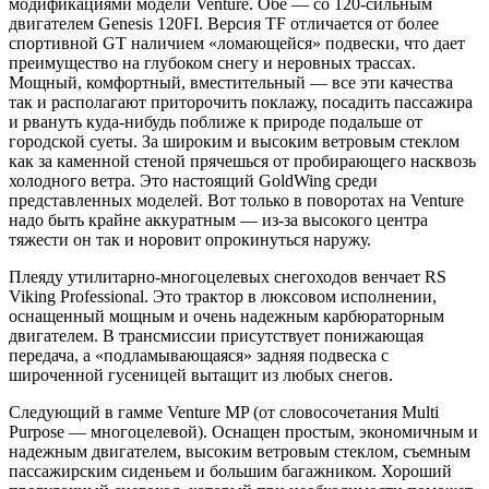
модификациями модели Venture. Обе — со 120-сильным
двигателем Genesis 120FI. Версия TF отличается от более
спортивной GT наличием «ломающейся» подвески, что дает
преимущество на глубоком снегу и неровных трассах.
Мощный, комфортный, вместительный — все эти качества
так и располагают приторочить поклажу, посадить пассажира
и рвануть куда-нибудь поближе к природе подальше от
городской суеты. За широким и высоким ветровым стеклом
как за каменной стеной прячешься от пробирающего насквозь
холодного ветра. Это настоящий GoldWing среди
представленных моделей. Вот только в поворотах на Venture
надо быть крайне аккуратным — из-за высокого центра
тяжести он так и норовит опрокинуться наружу.
Плеяду утилитарно-многоцелевых снегоходов венчает RS
Viking Professional. Это трактор в люксовом исполнении,
оснащенный мощным и очень надежным карбюраторным
двигателем. В трансмиссии присутствует понижающая
передача, а «подламывающаяся» задняя подвеска с
широченной гусеницей вытащит из любых снегов.
Следующий в гамме Venture MP (от словосочетания Multi
Purpose — многоцелевой). Оснащен простым, экономичным и
надежным двигателем, высоким ветровым стеклом, съемным
пассажирским сиденьем и большим багажником. Хороший