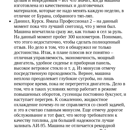
целым и невредимым – вот что значит, когда машина
изготовлена из качественных и долговечных
материалов, которые не надо менять каждую неделю, в
отличие от Бурана, собранного тяп-ляп.
Даниил, Курск. Ямаха Профессионал 2 – на данный
момент пока что лучший снегоход, что у меня был.
Машина впечатлила сразу же, как только я сел за руль.
На данный момент пробег 300 километров. Понимаю,
что этого недостаточно, чтобы сделать полноценный
отзыв. Но дело в том, что я обнаружил не только
достоинства. Итак, в плане плюсов все понятно –
отличная управляемость, экономичность, мощный
двигатель, удобное сиденье и приборная панель,
высокое ветровое стекло и т. д. Из минусов отмечу
посредственную проходимость. Вернее, машина
неплохо преодолевает глубокие сугробы, но лишь
некоторое время, пока не перегреется двигатель. Дело в
том, что в таких условиях мотор работает в режиме
повышенных оборотов, гусеницы постоянно буксуют, и
наступает перегрев. К сожалению, жидкостное
охлаждение почему-то не справляется со своей задачей,
и это я считаю главным минусом. Еще отмечу дорогое
обслуживание и тот факт, что мотор требователен к
качеству топлива, для большей надежности лучше
заливать АИ-95. Машина не отличается рекордной