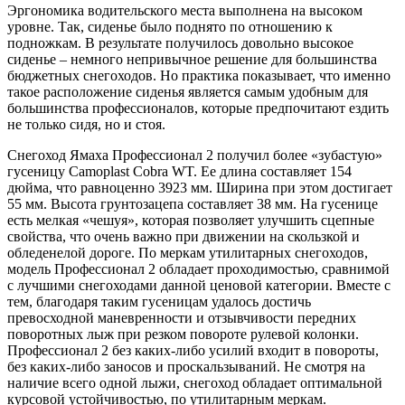
Эргономика водительского места выполнена на высоком
уровне. Так, сиденье было поднято по отношению к
подножкам. В результате получилось довольно высокое
сиденье – немного непривычное решение для большинства
бюджетных снегоходов. Но практика показывает, что именно
такое расположение сиденья является самым удобным для
большинства профессионалов, которые предпочитают ездить
не только сидя, но и стоя.
Снегоход Ямаха Профессионал 2 получил более «зубастую»
гусеницу Camoplast Cobra WT. Ее длина составляет 154
дюйма, что равноценно 3923 мм. Ширина при этом достигает
55 мм. Высота грунтозацепа составляет 38 мм. На гусенице
есть мелкая «чешуя», которая позволяет улучшить сцепные
свойства, что очень важно при движении на скользкой и
обледенелой дороге. По меркам утилитарных снегоходов,
модель Профессионал 2 обладает проходимостью, сравнимой
с лучшими снегоходами данной ценовой категории. Вместе с
тем, благодаря таким гусеницам удалось достичь
превосходной маневренности и отзывчивости передних
поворотных лыж при резком повороте рулевой колонки.
Профессионал 2 без каких-либо усилий входит в повороты,
без каких-либо заносов и проскальзываний. Не смотря на
наличие всего одной лыжи, снегоход обладает оптимальной
курсовой устойчивостью, по утилитарным меркам.