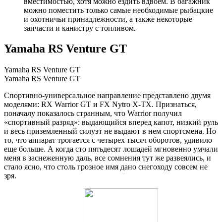
вместимостью, хотя можно ездить вдвоем. В багажник
можно поместить только самые необходимые рыбацкие
и охотничьи принадлежности, а также некоторые
запчасти и канистру с топливом.
Yamaha RS Venture GT
Yamaha RS Venture GT
Yamaha RS Venture GT
Спортивно-универсальное направление представлено двумя
моделями: RX Warrior GT и FX Nytro X-TX. Признаться,
поначалу показалось странным, что Warrior получил
«спортивный разряд»: выдающийся вперед капот, низкий руль
и весь приземленный силуэт не выдают в нем спортсмена. Но
то, что аппарат трогается с четырех тысяч оборотов, удивило
еще больше. А когда сто пятьдесят лошадей мгновенно умчали
меня в заснеженную даль, все сомнения тут же развеялись, и
стало ясно, что столь грозное имя дано снегоходу совсем не
зря.