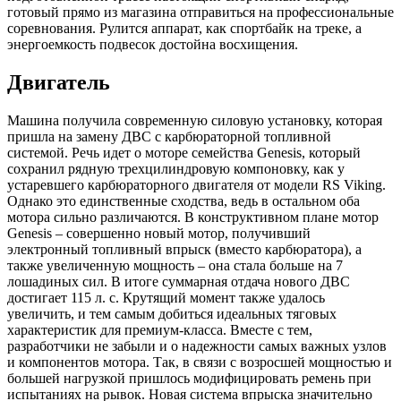
готовый прямо из магазина отправиться на профессиональные
соревнования. Рулится аппарат, как спортбайк на треке, а
энергоемкость подвесок достойна восхищения.
Двигатель
Машина получила современную силовую установку, которая
пришла на замену ДВС с карбюраторной топливной
системой. Речь идет о моторе семейства Genesis, который
сохранил рядную трехцилиндровую компоновку, как у
устаревшего карбюраторного двигателя от модели RS Viking.
Однако это единственные сходства, ведь в остальном оба
мотора сильно различаются. В конструктивном плане мотор
Genesis – совершенно новый мотор, получивший
электронный топливный впрыск (вместо карбюратора), а
также увеличенную мощность – она стала больше на 7
лошадиных сил. В итоге суммарная отдача нового ДВС
достигает 115 л. с. Крутящий момент также удалось
увеличить, и тем самым добиться идеальных тяговых
характеристик для премиум-класса. Вместе с тем,
разработчики не забыли и о надежности самых важных узлов
и компонентов мотора. Так, в связи с возросшей мощностью и
большей нагрузкой пришлось модифицировать ремень при
испытаниях на рывок. Новая система впрыска значительно