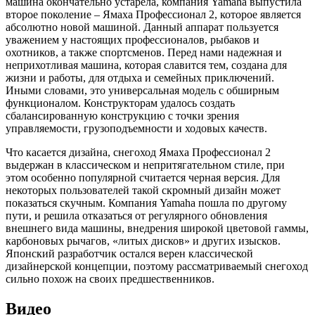
машина окончательно устарела, компания Yamaha выпустила
второе поколение – Ямаха Профессионал 2, которое является
абсолютно новой машиной. Данный аппарат пользуется
уважением у настоящих профессионалов, рыбаков и
охотников, а также спортсменов. Перед нами надежная и
неприхотливая машина, которая славится тем, создана для
жизни и работы, для отдыха и семейных приключений.
Иными словами, это универсальная модель с обширным
функционалом. Конструкторам удалось создать
сбалансированную конструкцию с точки зрения
управляемости, грузоподъемности и ходовых качеств.
Что касается дизайна, снегоход Ямаха Профессионал 2
выдержан в классическом и непритягательном стиле, при
этом особенно популярной считается черная версия. Для
некоторых пользователей такой скромный дизайн может
показаться скучным. Компания Yamaha пошла по другому
пути, и решила отказаться от регулярного обновления
внешнего вида машины, внедрения широкой цветовой гаммы,
карбоновых рычагов, «литых дисков» и других изысков.
Японский разработчик остался верен классической
дизайнерской концепции, поэтому рассматриваемый снегоход
сильно похож на своих предшественников.
Видео