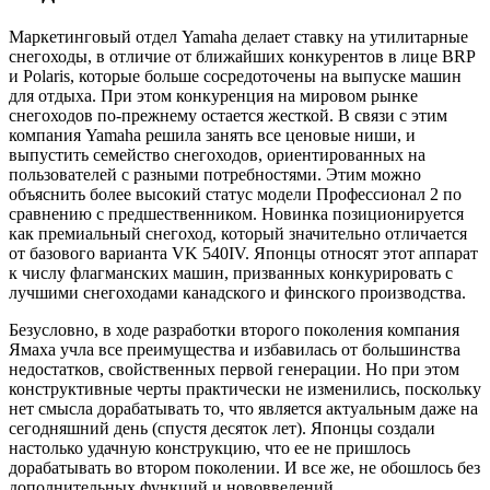
Маркетинговый отдел Yamaha делает ставку на утилитарные
снегоходы, в отличие от ближайших конкурентов в лице BRP
и Polaris, которые больше сосредоточены на выпуске машин
для отдыха. При этом конкуренция на мировом рынке
снегоходов по-прежнему остается жесткой. В связи с этим
компания Yamaha решила занять все ценовые ниши, и
выпустить семейство снегоходов, ориентированных на
пользователей с разными потребностями. Этим можно
объяснить более высокий статус модели Профессионал 2 по
сравнению с предшественником. Новинка позиционируется
как премиальный снегоход, который значительно отличается
от базового варианта VK 540IV. Японцы относят этот аппарат
к числу флагманских машин, призванных конкурировать с
лучшими снегоходами канадского и финского производства.
Безусловно, в ходе разработки второго поколения компания
Ямаха учла все преимущества и избавилась от большинства
недостатков, свойственных первой генерации. Но при этом
конструктивные черты практически не изменились, поскольку
нет смысла дорабатывать то, что является актуальным даже на
сегодняшний день (спустя десяток лет). Японцы создали
настолько удачную конструкцию, что ее не пришлось
дорабатывать во втором поколении. И все же, не обошлось без
дополнительных функций и нововведений.