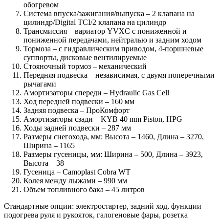
обогревом
Система впуска/зажигания/выпуска – 2 клапана на
цилиндр/Digital TCI/2 клапана на цилиндр
Трансмиссия – вариатор YVXC с пониженной и
пониженной передачами, нейтралью и задним ходом
Тормоза – с гидравлическим приводом, 4-поршневые
суппорты, дисковые вентилируемые
Стояночный тормоз – механический
Передняя подвеска – независимая, с двумя поперечными
рычагами
Амортизаторы спереди – Hydraulic Gas Cell
Ход передней подвески – 160 мм
Задняя подвеска – ПроКомфорт
Амортизаторы сзади – KYB 40 mm Piston, HPG
Ходы задней подвески – 287 мм
Размеры снегохода, мм: Высота – 1460, Длина – 3270,
Ширина – 1165
Размеры гусеницы, мм: Ширина – 500, Длина – 3923,
Высота – 38
Гусеница – Camoplast Cobra WT
Колея между лыжами – 990 мм
Объем топливного бака – 45 литров
Стандартные опции: электростартер, задний ход, функции
подогрева руля и рукояток, галогеновые фары, розетка