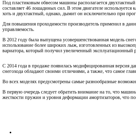
Под пластиковым обвесом машины располагается двухтактный д
составляет 46 лошадиных сил. В этом двигателе используется
хоть и двухтактный, однако, дымит он исключительно при пр
Для повышения проходимости производитель применил в данном
управляемость.
В 2012 году была выпущена усовершенствованная модель снего
использование более широких лыж, изготовленных из высокопр
вариатора, который получил увеличенный эксплуатационный р
С 2014 года в продаже появилась модифицированная версия да
снегохода обладают своими отличиями, а также, что самое гл
Во всех моделях предусмотрены самые разнообразные возможно
В первую очередь следует обратить внимание на то, что маши
жесткости пружин и уровня деформации амортизаторов, что поз