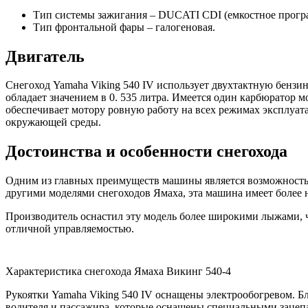
Тип системы зажигания – DUCATI CDI (емкостное прогр
Тип фронтальной фары – галогеновая.
Двигатель
Снегоход Yamaha Viking 540 IV использует двухтактную бензи
обладает значением в 0. 535 литра. Имеется один карбюратор 
обеспечивает мотору ровную работу на всех режимах эксплуат
окружающей среды.
Достоинства и особенности снегохода
Одним из главных преимуществ машины является возможность 
другими моделями снегоходов Ямаха, эта машина имеет более н
Производитель оснастил эту модель более широкими лыжами, 
отличной управляемостью.
Характеристика снегохода Ямаха Викинг 540-4
Рукоятки Yamaha Viking 540 IV оснащены электрообогревом. Б
водителя и пассажира, которые оснащены специальными зацеп