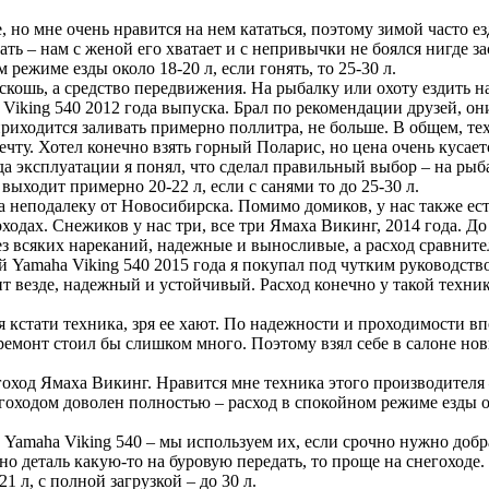
, но мне очень нравится на нем кататься, поэтому зимой часто е
ть – нам с женой его хватает и с непривычки не боялся нигде зас
режиме езды около 18-20 л, если гонять, то 25-30 л.
кошь, а средство передвижения. На рыбалку или охоту ездить на 
Viking 540 2012 года выпуска. Брал по рекомендации друзей, он
 приходится заливать примерно поллитра, не больше. В общем, те
ечту. Хотел конечно взять горный Поларис, но цена очень кусае
да эксплуатации я понял, что сделал правильный выбор – на рыба
выходит примерно 20-22 л, если с санями то до 25-30 л.
 неподалеку от Новосибирска. Помимо домиков, у нас также ест
одах. Снежиков у нас три, все три Ямаха Викинг, 2014 года. До 
 всяких нареканий, надежные и выносливые, а расход сравнител
ой Yamaha Viking 540 2015 года я покупал под чутким руководст
ит везде, надежный и устойчивый. Расход конечно у такой техник
я кстати техника, зря ее хают. По надежности и проходимости 
и ремонт стоил бы слишком много. Поэтому взял себе в салоне но
гоход Ямаха Викинг. Нравится мне техника этого производителя 
егоходом доволен полностью – расход в спокойном режиме езды от
Yamaha Viking 540 – мы используем их, если срочно нужно добра
о деталь какую-то на буровую передать, то проще на снегоходе.
1 л, с полной загрузкой – до 30 л.