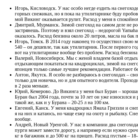
Игорь, Кисловодск. У нас особо негде ездить на снегоходе
горных снежиках, но я пока на утилитарнике буду пробова
мой Викинг оказывается рулит. Расход у меня в спокойном 
Дмитрий, Мурманск. Зимой снегоход на самом деле не рос
застрянешь. Поэтому и взял снегоход – недорогой Yamaha 
оказалось. Расход бензина около 20 литров, масла на бак
Игорь, Томск. В 2014 году наконец то осуществил свою м
540 – он дешевле, так как утилитарник. После первого го
вот на утилитарнике вообще без проблем. Расход бензина 
Валерий, Новосибирск. Мы с женой владеем базой отдыха
отдыхающим покататься на квадроциклах, зимой на снегох
японцев только самые лучшие рекомендации. Работают без
Антон, Якутск. Я особо не разбираюсь в снегоходах – св
только для новичка, но и для опытного водителя. Проход
в 2 раза меньше.
Юрий, Кемерово. До Викинга у меня был Буран – хороша
Буран был 2004 года, почти за 10 лет он уже износился 
такой же, как и у Бурана – 20-25 л на 100 км.
Евгений, Канск. У меня квадроцикл Ямаха Гриззли и сне
я на них и катаюсь, но чаще езжу на охоту и рыбалку. Сн
вообще.
Андрей, Новый Уренгой. У нас в компании два снегохода 
пурги может замести дорогу, а например если нужно срочн
кг в багажник и до 500 кг на прицеп. Расход пустым – 18-2