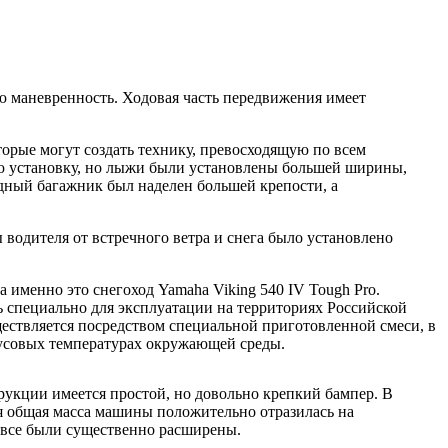
 маневренность. Ходовая часть передвижения имеет
торые могут создать технику, превосходящую по всем
ю установку, но лыжи были установлены большей ширины,
дный багажник был наделен большей крепости, а
водителя от встречного ветра и снега было установлено
 именно это снегоход Yamaha Viking 540 IV Tough Pro.
ь специально для эксплуатации на территориях Российской
ществляется посредством специальной приготовленной смеси, в
инусовых температурах окружающей среды.
рукции имеется простой, но довольно крепкий бампер. В
я общая масса машины положительно отразилась на
вовсе были существенно расширены.