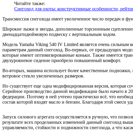
Читайте также:
Снегоход для охоты: конструктивные особенности, рейт
Трансмиссия снегохода имеет увеличенное число передач и фу
Широкие лыжи и звезды, дополненные торсионным сцеплением,
двенадцатидюймовую подвеску с вертикальным ходом.
Модель Yamaha Viking 540 IV Limited является очень сильным 
параметрам данный снегоход. Во-первых, от предыдущих мод
которые имеют оптимизированные коньки. Также имеется транс
двухуровневое сидение приобрело повышенный комфорт.
Во-вторых, машина использует более качественные подножки, 
ветровое стекло увеличенных размеров.
Но существует еще одна модифицированная версия, которая соч
Серийное производство данной модификации было начато в 2001
федерации. Поэтому в ней учтено практически всё, что необхо
состав которой входят масло и бензин. Благодаря этой смеси
Запуск силового агрегата осуществляется в ручную, что позво
результате всех проделанных изменений данный снегоход выш
управляемости, стойкости и подвижности снегохода, а что кас