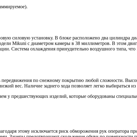
аммируемое).
новую силовую установку. В блоке расположено два цилиндра д
модели Mikuni с диаметром камеры в 38 миллиметров. В этом дв
ации. Система охлаждения принудительно воздушного типа, что 
передвижения по снежному покрытию любой сложности. Высокая 
изкий вес. Наличие заднего хода позволяет легко выбираться из
чем у предшествующих изделий, которые оборудованы специальн
лагодаря этому исключается риск обморожения рук оператора пр
ами. Зацепы предотвращают скольжение обуви по поверхности 