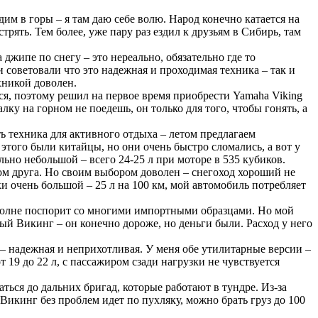
здим в горы – я там даю себе волю. Народ конечно катается на
трять. Тем более, уже пару раз ездил к друзьям в Сибирь, там
джипе по снегу – это нереально, обязательно где то
и советовали что это надежная и проходимая техника – так и
хникой доволен.
тся, поэтому решил на первое время приобрести Yamaha Viking
лку на горном не поедешь, он только для того, чтобы гонять, а
ь техника для активного отдыха – летом предлагаем
этого были китайцы, но они очень быстро сломались, а вот у
ьно небольшой – всего 24-25 л при моторе в 535 кубиков.
вом друга. Но своим выбором доволен – снегоход хороший не
и очень большой – 25 л на 100 км, мой автомобиль потребляет
вполне поспорит со многими импортными образцами. Но мой
вый Викинг – он конечно дороже, но деньги были. Расход у него
– надежная и неприхотливая. У меня обе утилитарные версии –
 19 до 22 л, с пассажиром сзади нагрузки не чувствуется
ться до дальних бригад, которые работают в тундре. Из-за
 Викинг без проблем идет по пухляку, можно брать груз до 100