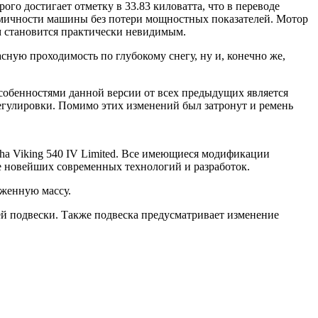
о достигает отметку в 33.83 киловатта, что в переводе
ономичности машины без потери мощностных показателей. Мотор
м становится практически невидимым.
ную проходимость по глубокому снегу, ну и, конечно же,
собенностями данной версии от всех предыдущих является
егулировки. Помимо этих изменений был затронут и ремень
ha Viking 540 IV Limited. Все имеющиеся модификации
е новейших современных технологий и разработок.
иженную массу.
й подвески. Также подвеска предусматривает изменение