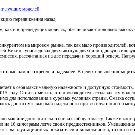
инг лучших моделей
нкцию передвижения назад.
 как и в предыдущих моделях, обеспечивают довольно высокую
конкурентом на мировом рынке, так как мало производителей, ко
елей Викинг унаследовал двухтактную двухцилиндровую силову
миссия, рассчитанная на две передачи и хороший реверс. Нагру
которые намного крепче и надежнее. В целях повышения защиты 
етает в себя максимальную надежность и доступную стоимость, а
5 году. Стоит отметить, что производитель создавал эту модел
димо для использования в суровых условиях страны. Смазка осу
 удалось достигнуть высокой надежности при эксплуатации на м
лило машине дополнительно снизить общую массу. Также в конст
ел на 16 килограмм легче своих предшественников. Уменьшенна
ается эксплуатационных показателей и возможностей, то они и 