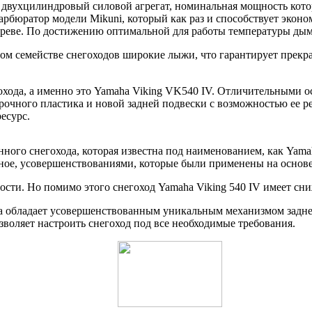
вухцилиндровый силовой агрегат, номинальная мощность которог
 карбюратор модели Mikuni, который как раз и способствует эк
огреве. По достижению оптимальной для работы температуры ды
 семействе снегоходов широкие лыжи, что гарантирует прекрас
хода, а именно это Yamaha Viking VK540 IV. Отличительными о
очного пластика и новой задней подвески с возможностью ее р
есурс.
нного снегохода, которая известна под наименованием, как Yama
авное, усовершенствованиями, которые были применены на основ
сти. Но помимо этого снегоход Yamaha Viking 540 IV имеет сн
на обладает усовершенствованным уникальным механизмом задне
воляет настроить снегоход под все необходимые требования.