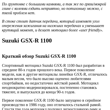
По грунтовке с большими камнями, а так же по грязи/мокрой
глине с колеями ездить неприятно, но потихоньку можно, с
тягой проблем нет.
В стоке стоит датчик передачи, который изменяет угол
опережения зажигания на низжших передачах и уменьшает
крутящий момент, и делает мотоцикл более «user friendly».
Suzuki GSX-R 1100
Краткий обзор Suzuki GSX-R 1100
Спортивный мотоцикл Suzuki GSX-R 1100 был разработан в
середине 80-х годов прошлого века. Первое поколение
модели, как и другие мотоциклы линейки GSX-R, отличалось
малым весом, что было высоко оценено любителями
спортбайков, но недостаточно жёсткой рамой. Мотоцикл
неоднократно модернизировался, постепенно становясь
тяжелее, и выпускался до конца 90-х годов.
Первое поколение GSX-R 1100 было запущено в серийное
производство в 1986 году, оно отличалось стальной рамой.
Спустя три года мотоцикл получил легкосплавную раму и