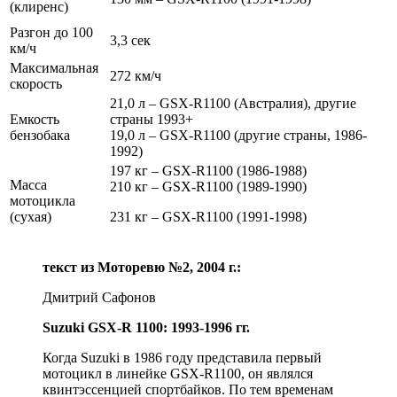
(клиренс)
Разгон до 100
3,3 сек
км/ч
Максимальная
272 км/ч
скорость
21,0 л – GSX-R1100 (Австралия), другие
Емкость
страны 1993+
бензобака
19,0 л – GSX-R1100 (другие страны, 1986-
1992)
197 кг – GSX-R1100 (1986-1988)
Масса
210 кг – GSX-R1100 (1989-1990)
мотоцикла
(сухая)
231 кг – GSX-R1100 (1991-1998)
текст из Моторевю №2, 2004 г.:
Дмитрий Сафонов
Suzuki GSX-R 1100: 1993-1996 гг.
Когда Suzuki в 1986 году представила первый
мотоцикл в линейке GSX-R1100, он являлся
квинтэссенцией спортбайков. По тем временам