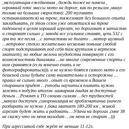
,эксплуатация ежедневная , дождь тоже не помеха ,
огромный плюс массы мото на дороге, как по рельсам ,минус
только на больших скоростях(с 200 туговато
останавливается) на треке, тяжеловат без большого опыта
закладывать, (в этом сезон уже отметился на треке
падением) в целом хороший агрегат, но дороговат в запчастях
и староват сильно ,с завода все усилиное ставят, цепь 532 с
грм та же песня …с запчастями не богато …мотор шумный
…ветровое стекло желательно несколько повыше (любой
спорт подстраивают под себя там крутилок и вертелок
хватает), но любые мелочи неудобства померкнут с его
возможностями динамики …не многие современные спорты с
ним сравнятся (если конечно ехать а не
фотографироваться))). и не нужно боятся самого мото и его
бешеной силы будьте сами внимательны и осторожны …
правил не сильно много ..опыт со временем и Вашем
старанием придет …(чтобы научиться плавать нужно
залезть в воду)по итогом -шикарная гнидая за доступные
деньги …Ремонт и ТО своими силами …без трудностей
,мануал доступен ,синхронизация не проблематична (ничего
разбирать не нужно ) ,бака хватает 180-200 км , живой
агрегат будет жить и радовать …Удачи на дорогах .(мне 38
не скажу что он меня молодит …он меня не старит ..)))
При агрессивной езде жрёт не меньше 11-12л.