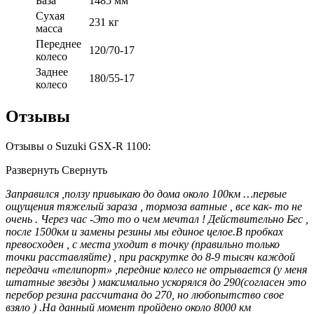
База
1485 мм
Сухая
231 кг
масса
Переднее
120/70-17
колесо
Заднее
180/55-17
колесо
Отзывы
Отзывы о Suzuki GSX-R 1100:
Развернуть Свернуть
Заправился ,ползу привыкаю до дома около 100км …первые
ощущения тяжелый зараза , тормоза ватные , все как- то не
очень . Через час -Это то о чем мечтал ! Действительно Бес ,
после 1500км и замены резины мы единое целое.В пробках
превосходен , с места уходит в точку (правильно только
точки расставляйте) , при раскрутке до 8-9 тысяч каждой
передачи «телипорт» ,передние колесо не отрывается (у меня
штатные звезды ) максимально ускорялся до 290(согласен это
перебор резина рассчитана до 270, но любопытство свое
взяло ) .На данный момент пройдено около 8000 км