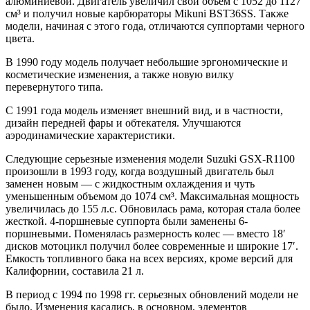
алюминиевой. Двигатель увеличил свой объем с 1052 до 1127
см³ и получил новые карбюраторы Mikuni BST36SS. Также
модели, начиная с этого года, отличаются суппортами черного
цвета.
В 1990 году модель получает небольшие эргономические и
косметические изменения, а также новую вилку
перевернутого типа.
С 1991 года модель изменяет внешний вид, и в частности,
дизайн передней фары и обтекателя. Улучшаются
аэродинамические характеристики.
Следующие серьезные изменения модели Suzuki GSX-R1100
произошли в 1993 году, когда воздушный двигатель был
заменен новым — с жидкостным охлаждения и чуть
уменьшенным объемом до 1074 см³. Максимальная мощность
увеличилась до 155 л.с. Обновилась рама, которая стала более
жесткой. 4-поршневые суппорта были заменены 6-
поршневыми. Поменялась размерность колес — вместо 18′
дисков мотоцикл получил более современные и широкие 17′.
Емкость топливного бака на всех версиях, кроме версий для
Калифорнии, составила 21 л.
В период с 1994 по 1998 гг. серьезных обновлений модели не
было. Изменения касались, в основном, элементов