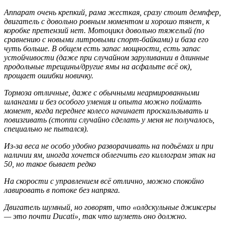
Аппарат очень крепкий, рама жесткая, сразу стоит демпфер,
двигатель с довольно ровным моментом и хорошо тянет, к
коробке претензий нет. Мотоцикл довольно тяжелый (по
сравнению с новыми литровыми спорт-байками) и база его
чуть больше. В общем есть запас мощности, есть запас
устойчивости (даже при случайном заруливании в длинные
продольные трещины/другие ямы на асфальте всё ок),
прощает ошибки новичку.
Тормоза отличные, даже с обычными неармированными
шлангами и без особого умения и опыта можно поймать
момент, когда переднее колесо начинает проскальзывать и
повизгивать (стоппи случайно сделать у меня не получалось,
специально не пытался).
Из-за веса не особо удобно разворачивать на подьёмах и при
наличии ям, иногда хочется облегчить его киллограм этак на
50, но такое бывает редко
На скорости с управлением всё отлично, можно спокойно
лавировать в потоке без напряга.
Двигатель шумный, но говорят, что «олдскульные джиксеры
— это почти Ducati», так что шуметь оно должно.