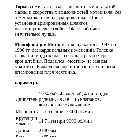
Тормоза
Нельзя назвать адекватными для такой
массы и скоростных возможностей мотоцикла, без
замены шлангов на армированные. После
установки армированных шлангов
шестипоршневые скобы Tokico работают
значительно лучше.
Модификации
Мотоцикл выпускался с 1993 по
1996 гг. без кардинальных изменений. Головка
блока цилиндров была связана с рамой через
кронштейны. Появился «мостик» на заднем
маятнике. Была усовершенствована технология
штампования плеч маятника.
параметры
1074 см3, 4-тактный, 4 цилиндра,
Двигатель
рядный, DOHC, 16 клапанов,
жидкостное охлаждение
Мощность
155 л.с. при 10000 об/мин
Крутящий
11,7 кгм при 9000 об/мин
момент
Длина
2130 мм