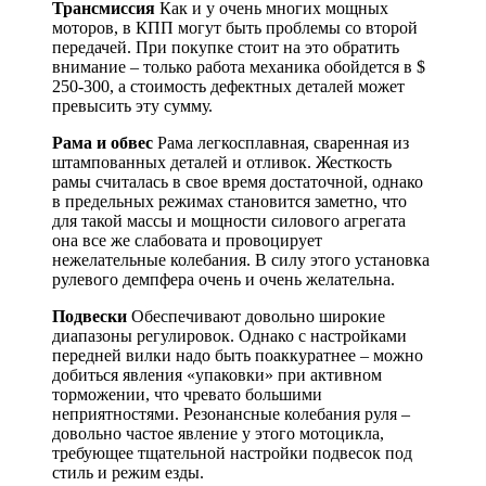
Трансмиссия
Как и у очень многих мощных
моторов, в КПП могут быть проблемы со второй
передачей. При покупке стоит на это обратить
внимание – только работа механика обойдется в $
250-300, а стоимость дефектных деталей может
превысить эту сумму.
Рама и обвес
Рама легкосплавная, сваренная из
штампованных деталей и отливок. Жесткость
рамы считалась в свое время достаточной, однако
в предельных режимах становится заметно, что
для такой массы и мощности силового агрегата
она все же слабовата и провоцирует
нежелательные колебания. В силу этого установка
рулевого демпфера очень и очень желательна.
Подвески
Обеспечивают довольно широкие
диапазоны регулировок. Однако с настройками
передней вилки надо быть поаккуратнее – можно
добиться явления «упаковки» при активном
торможении, что чревато большими
неприятностями. Резонансные колебания руля –
довольно частое явление у этого мотоцикла,
требующее тщательной настройки подвесок под
стиль и режим езды.