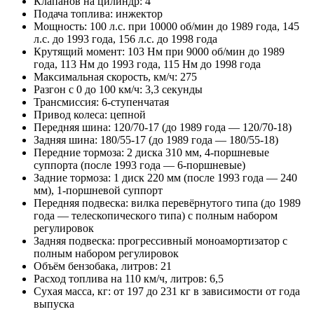
Клапанов на цилиндр: 4
Подача топлива: инжектор
Мощность: 100 л.с. при 10000 об/мин до 1989 года, 145
л.с. до 1993 года, 156 л.с. до 1998 года
Крутящий момент: 103 Нм при 9000 об/мин до 1989
года, 113 Нм до 1993 года, 115 Нм до 1998 года
Максимальная скорость, км/ч: 275
Разгон с 0 до 100 км/ч: 3,3 секунды
Трансмиссия: 6-ступенчатая
Привод колеса: цепной
Передняя шина: 120/70-17 (до 1989 года — 120/70-18)
Задняя шина: 180/55-17 (до 1989 года — 180/55-18)
Передние тормоза: 2 диска 310 мм, 4-поршневые
суппорта (после 1993 года — 6-поршневые)
Задние тормоза: 1 диск 220 мм (после 1993 года — 240
мм), 1-поршневой суппорт
Передняя подвеска: вилка перевёрнутого типа (до 1989
года — телескопического типа) с полным набором
регулировок
Задняя подвеска: прогрессивный моноамортизатор с
полным набором регулировок
Объём бензобака, литров: 21
Расход топлива на 110 км/ч, литров: 6,5
Сухая масса, кг: от 197 до 231 кг в зависимости от года
выпуска