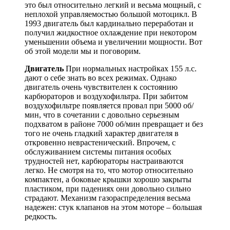
это был относительно легкий и весьма мощный, с
неплохой управляемостью большой мотоцикл. В
1993 двигатель был кардинально переработан и
получил жидкостное охлаждение при некотором
уменьшении объема и увеличении мощности. Вот
об этой модели мы и поговорим.
Двигатель
При нормальных настройках 155 л.с.
дают о себе знать во всех режимах. Однако
двигатель очень чувствителен к состоянию
карбюраторов и воздухофильтра. При забитом
воздухофильтре появляется провал при 5000 об/
мин, что в сочетании с довольно серьезным
подхватом в районе 7000 об/мин превращает и без
того не очень гладкий характер двигателя в
откровенно неврастенический. Впрочем, с
обслуживанием системы питания особых
трудностей нет, карбюраторы настраиваются
легко. Не смотря на то, что мотор относительно
компактен, а боковые крышки хорошо закрыты
пластиком, при падениях они довольно сильно
страдают. Механизм газораспределения весьма
надежен: стук клапанов на этом моторе – большая
редкость.