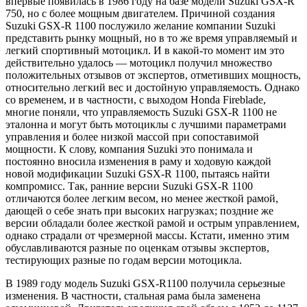
впервые появилась в 1986 году на базе модели Suzuki GSX-R
750, но с более мощным двигателем. Причиной создания
Suzuki GSX-R 1100 послужило желание компании Suzuki
представить рынку мощный, но в то же время управляемый и
легкий спортивный мотоцикл. И в какой-то момент им это
действительно удалось — мотоцикл получил множество
положительных отзывов от экспертов, отметивших мощность,
относительно легкий вес и достойную управляемость. Однако
со временем, и в частности, с выходом Honda Fireblade,
многие поняли, что управляемость Suzuki GSX-R 1100 не
эталонна и могут быть мотоциклы с лучшими параметрами
управления и более низкой массой при сопоставимой
мощности. К слову, компания Suzuki это понимала и
постоянно вносила изменения в раму и ходовую каждой
новой модификации Suzuki GSX-R 1100, пытаясь найти
компромисс. Так, ранние версии Suzuki GSX-R 1100
отличаются более легким весом, но менее жесткой рамой,
дающей о себе знать при высоких нагрузках; поздние же
версии обладали более жесткой рамой и острым управлением,
однако страдали от чрезмерной массы. Кстати, именно этим
обуславливаются разные по оценкам отзывы экспертов,
тестирующих разные по годам версии мотоцикла.
В 1989 году модель Suzuki GSX-R1100 получила серьезные
изменения. В частности, стальная рама была заменена