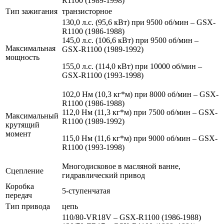
R1100 (1989-1998)
Тип зажигания
транзисторное
130,0 л.с. (95,6 кВт) при 9500 об/мин – GSX-
R1100 (1986-1988)
145,0 л.с. (106,6 кВт) при 9500 об/мин –
Максимальная
GSX-R1100 (1989-1992)
мощность
155,0 л.с. (114,0 кВт) при 10000 об/мин –
GSX-R1100 (1993-1998)
102,0 Нм (10,3 кг*м) при 8000 об/мин – GSX-
R1100 (1986-1988)
112,0 Нм (11,3 кг*м) при 7500 об/мин – GSX-
Максимальный
R1100 (1989-1992)
крутящий
момент
115,0 Нм (11,6 кг*м) при 9000 об/мин – GSX-
R1100 (1993-1998)
Многодисковое в масляной ванне,
Сцепление
гидравлический привод
Коробка
5-ступенчатая
передач
Тип привода
цепь
110/80-VR18V – GSX-R1100 (1986-1988)