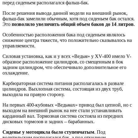
перед сиденьем располагался фальш-бак.
После решения вывода данной модели на внешний рынок,
фальш-бак замелили обычным, хотя под сиденьем бак остался.
Это
позволило увеличить общий объем баков до 14 литров
.
Особенностью расположения бака под сиденьем являлось
снижение центра тяжести, что положительно сказывалось на
управляемости.
Силовая установка, как и у всех «Ведьм» у XV-400 имело V-
образное расположение цилиндров, со смещенным в бок
задним цилиндром, что обеспечивало дополнительное его
охлаждение.
Карбюраторная система питания располагалась в развале
цилиндров. Выхлопная система, состоящая из двух труб,
выходила на правую сторону.
На первых 400-кубовых «Ведьмах» привод был цепной, но с
выходом на внешний рынок на нее стали устанавливать
карданный вал. Тормозная система состояла из передних
дисковых тормозов и задних – барабанных.
Сиденье у мотоцикла было ступенчатым
. Под
водительским располагался бак, а под откидным