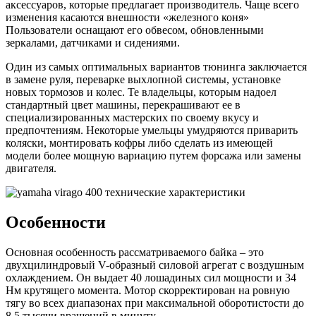
аксессуаров, которые предлагает производитель. Чаще всего
изменения касаются внешности «железного коня»
Пользователи оснащают его обвесом, обновленными
зеркалами, датчиками и сидениями.
Один из самых оптимальных вариантов тюнинга заключается
в замене руля, переварке выхлопной системы, установке
новых тормозов и колес. Те владельцы, которым надоел
стандартный цвет машины, перекрашивают ее в
специализированных мастерских по своему вкусу и
предпочтениям. Некоторые умельцы умудряются приварить
коляски, монтировать кофры либо сделать из имеющей
модели более мощную вариацию путем форсажа или замены
двигателя.
Особенности
Основная особенность рассматриваемого байка – это
двухцилиндровый V-образный силовой агрегат с воздушным
охлаждением. Он выдает 40 лошадиных сил мощности и 34
Нм крутящего момента. Мотор скорректирован на ровную
тягу во всех диапазонах при максимальной оборотистости до
8,5 тысячи вращений в минуту.