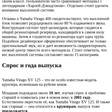
своем классе. Пользователи часто сравнивают мотоцикл с
легендарным «Харлей-Дэвидсоном». Отдельно стоит уделить
внимание выхлопной системе.
Отзывы о Yamaha Virago 400 свидетельствуют, что выхлопной
блок позволяет редуцировать около 80 % издаваемого звука.
Конструкция состоит труб цилиндров, которые сходятся в
общий резонаторный резервуар, находящийся в самом низу
машины. Затем в глушители из резонатора идет одна труба.
Подобное дизайнерское оформление обеспечивает не только
оригинальный звук, но и дает возможность скорректировать
низкий центр тяжести всего мотоцикла. Стоит отметить, что
вес выхлопной системы составляет около 15 килограмм.
Спрос и года выпуска
Yamaha Virago XV 125 – это не особо известная модель
круизера, возникшая на рубеже веков.
Младшая подождала около
10 лет
, изучая спрос и проблемы
старшей и появилась уже в новом веке, в
2001 году
.
Естественно окрестили её, как Yamaha Virago XV 125. И также
как старшая — она относится к
круизерам
, выпуск тоже
продолжается
.