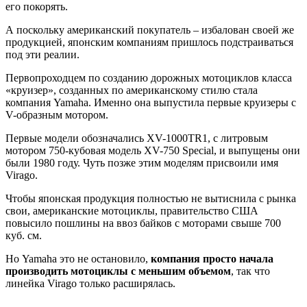
его покорять.
А поскольку американский покупатель – избалован своей же
продукцией, японским компаниям пришлось подстраиваться
под эти реалии.
Первопроходцем по созданию дорожных мотоциклов класса
«круизер», созданных по американскому стилю стала
компания Yamaha. Именно она выпустила первые круизеры с
V-образным мотором.
Первые модели обозначались XV-1000TR1, с литровым
мотором 750-кубовая модель XV-750 Special, и выпущены они
были 1980 году. Чуть позже этим моделям присвоили имя
Virago.
Чтобы японская продукция полностью не вытиснила с рынка
свои, американские мотоциклы, правительство США
повысило пошлины на ввоз байков с моторами свыше 700
куб. см.
Но Yamaha это не остановило,
компания просто начала
производить мотоциклы с меньшим объемом
, так что
линейка Virago только расширялась.