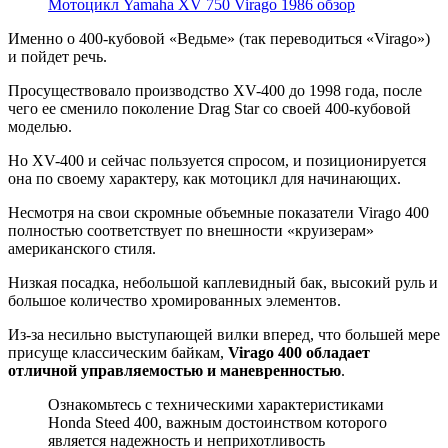
Мотоцикл Yamaha XV 750 Virago 1986 обзор
Именно о 400-кубовой «Ведьме» (так переводиться «Virago»)
и пойдет речь.
Просуществовало производство XV-400 до 1998 года, после
чего ее сменило поколение Drag Star со своей 400-кубовой
моделью.
Но XV-400 и сейчас пользуется спросом, и позиционируется
она по своему характеру, как мотоцикл для начинающих.
Несмотря на свои скромные объемные показатели Virago 400
полностью соответствует по внешности «круизерам»
американского стиля.
Низкая посадка, небольшой каплевидный бак, высокий руль и
большое количество хромированных элементов.
Из-за несильно выступающей вилки вперед, что большей мере
присуще классическим байкам,
Virago 400 обладает
отличной управляемостью и маневренностью
.
Ознакомьтесь с техническими характеристиками
Honda Steed 400, важным достоинством которого
является надежность и неприхотливость