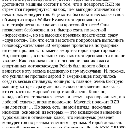
достоинств машины состоит в том, что в поворотах RZR не
стремится перевернуться на бок, чем выгодно отличается от
некоторых конкурентов. Еще хотел бы сказать несколько слов
об амортизаторах Walker Evans: их энергоемкости
катастрофически не хватает на кроссовой трассе! Они
позволяют безболезненно и быстро ехать по жесткой
«пересеченке», но на высоких прыжках практически сразу
«сдуваются». Так что если вы хотите попробовать выполнить
головокружительные 30-метровые пролеты из популярных
интернет-роликов, то замена амортизаторов гарантирована.
Но, повторюсь, в остальных случаях их энергоемкости вполне
хватает. Как родоначальник и основоположник класса
спортивных мотовездеходов Polaris был просто обязан
ввязаться в эту весьма недешевую игру мускулами. И, похоже,
его усилия не пропали даром! У американцев получилось
создать весьма стильную, мощную и, главное, очень быструю
машину, которая сразу же после своего появления показала,
кто есть кто на мировой спортивной арене. Конечно,
канадский ответ оказался весьма и весьма красноречивым, и в
лобовой схватке, вполне возможно, Maverick положит RZR
«на лопатки»… Но здесь есть, на мой взгляд, несколько
нюансов, основной из которых — это возможное выделение
турбомашин в отдельный класс, что неминуемо разведет
конкурентов по разным зачетным группам. Второй довольно
весомый аргумент — это цена. Стоимость Polaris RZR XP1000