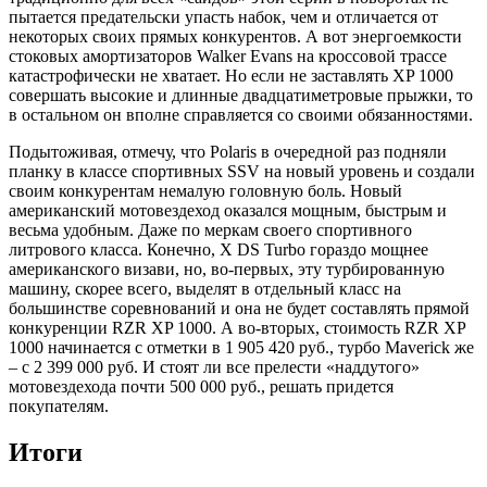
пытается предательски упасть набок, чем и отличается от
некоторых своих прямых конкурентов. А вот энергоемкости
стоковых амортизаторов Walker Evans на кроссовой трассе
катастрофически не хватает. Но если не заставлять XP 1000
совершать высокие и длинные двадцатиметровые прыжки, то
в остальном он вполне справляется со своими обязанностями.
Подытоживая, отмечу, что Polaris в очередной раз подняли
планку в классе спортивных SSV на новый уровень и создали
своим конкурентам немалую головную боль. Новый
американский мотовездеход оказался мощным, быстрым и
весьма удобным. Даже по меркам своего спортивного
литрового класса. Конечно, X DS Turbo гораздо мощнее
американского визави, но, во-первых, эту турбированную
машину, скорее всего, выделят в отдельный класс на
большинстве соревнований и она не будет составлять прямой
конкуренции RZR XP 1000. А во-вторых, стоимость RZR XP
1000 начинается с отметки в 1 905 420 руб., турбо Maverick же
– с 2 399 000 руб. И стоят ли все прелести «наддутого»
мотовездехода почти 500 000 руб., решать придется
покупателям.
Итоги