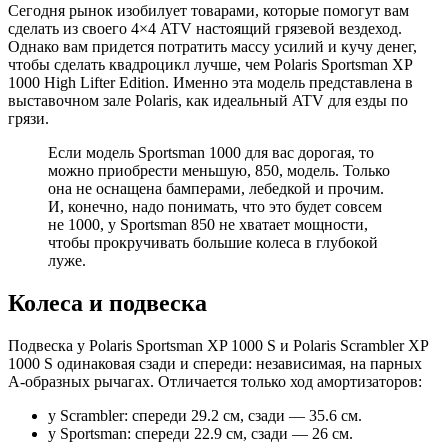
Сегодня рынок изобилует товарами, которые помогут вам
сделать из своего 4×4 ATV настоящий грязевой вездеход.
Однако вам придется потратить массу усилий и кучу денег,
чтобы сделать квадроцикл лучше, чем Polaris Sportsman XP
1000 High Lifter Edition. Именно эта модель представлена в
выставочном зале Polaris, как идеальный ATV для езды по
грязи.
Если модель Sportsman 1000 для вас дорогая, то
можно приобрести меньшую, 850, модель. Только
она не оснащена бамперами, лебедкой и прочим.
И, конечно, надо понимать, что это будет совсем
не 1000, у Sportsman 850 не хватает мощности,
чтобы прокручивать большие колеса в глубокой
луже.
Колеса и подвеска
Подвеска у Polaris Sportsman XP 1000 S и Polaris Scrambler XP
1000 S одинаковая сзади и спереди: независимая, на парных
А-образных рычагах. Отличается только ход амортизаторов:
у Scrambler: спереди 29.2 см, сзади — 35.6 см.
у Sportsman: спереди 22.9 см, сзади — 26 см.