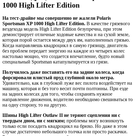
1000 High Lifter Edition
На тест-драйве мы совершенно не жалели Polaris
Sportsman XP 1000 High Lifter Edition.
В качестве грязевого
вездехода модель High Lifter Edition безупречна, при этом
демонстрирует отличные ходовые качества и на сухой земле,
которая порой остается между двух ям, наполненных грязью.
Когда направляешь квадроцикл в самую грязищу, двигатель
без проблем передает энергию на каждое из четырех колес
настолько мощно, что создается впечатление, будто новый
специальный Sportsman катапультируется из грязи.
Получилось даже поставить его на задние колеса, когда
форсировали илистый пруд глубиной около метра.
Удивительно, как в глубокой луже вес пилота воздействует на
машину, которая и без того весит почти полтонны. При езде
на задних колесах для того, чтобы сохранять нужное
направление движения, водителю необходимо свешиваться то
на одну сторону, то на другую.
Шины High Lifter Outlaw II не теряют сцепления ни с
твердым дном, ни с мягким;
проблемы могу возникнуть
только если посадить квадроцикл на брюхо. Но даже в этом
случае достаточно небольшого толчка или просто раскачки.