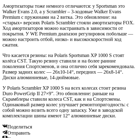
Амортизаторы тоже немного отличаются: у Sportsman это
Walker Evans 2.0, а у Scrambler – 3-ходовые Walker Evans
Premium с пружинами на 2 витка. Это обновление: на
«старых» версиях Polaris Scrambler стояли амортизаторы FOX.
Ход амортизаторов можно настраивать в зависимости от
покрытия. У WE Premium диапазон регулировок побольше —
можно настроить отбой, низко- и высокоскоростной ход
сжатия.
Что касается резины: на Polaris Sportsman XP 1000 S стоят
колёса CST. Такую резину ставили и на более ранние
поколения Спортсменов, и она отлично себя зарекомендовала.
Размер задних колес — 26х10-14“, передних — 26х8-14“.
Диски алюминиевые, 14-дюймовые.
У Polaris Scrambler XP 1000 S на всех колесах стоит резина
Duro PowerGrip II 27×9”. Это обновление: раньше на
Скрамблеры ставили колеса CST, как и на Спортсмены.
Одинаковый размер колес улучшает ремонтопригодность: с
собой можно возить всего одну запаску. Уже в заводской
комплектации шины имеют 12“ алюминиевые диски.
Поделиться
Отправить