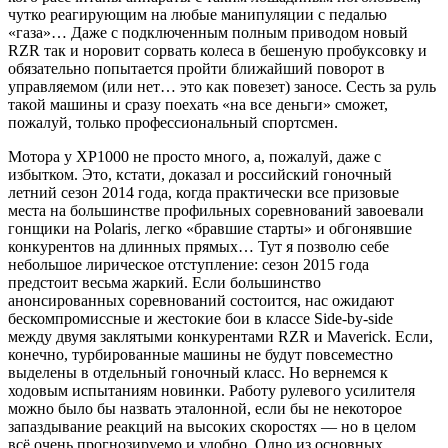
чутко реагирующим на любые манипуляции с педалью
«газа»… Даже с подключенным полным приводом новый
RZR так и норовит сорвать колеса в бешеную пробуксовку и
обязательно попытается пройти ближайший поворот в
управляемом (или нет… это как повезет) заносе. Сесть за руль
такой машины и сразу поехать «на все деньги» сможет,
пожалуй, только профессиональный спортсмен.
Мотора у XP1000 не просто много, а, пожалуй, даже с
избытком. Это, кстати, доказал и российский гоночный
летний сезон 2014 года, когда практически все призовые
места на большинстве профильных соревнований завоевали
гонщики на Polaris, легко «бравшие старты» и обгонявшие
конкурентов на длинных прямых… Тут я позволю себе
небольшое лирическое отступление: сезон 2015 года
предстоит весьма жаркий. Если большинство
анонсированных соревнований состоится, нас ожидают
бескомпромиссные и жестокие бои в классе Side-by-side
между двумя заклятыми конкурентами RZR и Maverick. Если,
конечно, турбированные машины не будут повсеместно
выделены в отдельный гоночный класс. Но вернемся к
ходовым испытаниям новинки. Работу рулевого усилителя
можно было бы назвать эталонной, если бы не некоторое
запаздывание реакций на высоких скоростях — но в целом
всё очень прогнозируемо и удобно. Одно из основных