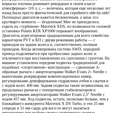
впрыска топлива развивает рекордные в своем классе
атмосферные» 110 л. с.— величина, которая еще несколько лет
назад была просто фантастической для серийного side-by-side!
Потенциал двигателя кажется бесконечным, а запас его
крутящего момента — бездонным! Мне не приходилось
ездить на «турбовом» Maverick XDS, но возможности силовой
установки Polaris RZR XP1000 поражают воображение.
Двигатель агрегатирован традиционным для всего семейства
вариатором PVT и КП с двумя режимами работы — с
приводом на задние колеса и, соответственно, полным
приводом. Когда активирована система AWD, передний
привод подключается при пробуксовке задних колес и
отключается при восстановлении их сцепления с грунтом. На
машине установлена передняя подвеска традиционной для
подобных «спортсменов» конструкции — сдвоенные A-
образные рычаги с амортизаторами Walker Evans 2» Needle с
выносными резервуарами компенсационных камер,
регулировками демпфирования гидравлики отбоя и сжатия и
с ходом колес 406 мм. Задняя подвеска также независимая, на
продольных рычагах c поперечным стабилизатором и
регулируемыми амортизаторами Walker Evans 2,5″ Needle с
ходом 457 мм. Ход подвесок, кстати, несколько больше, чем у
ближайшего конкурента Maverick X DS Turbo, и эти 25 мм
спереди и 51 мм сзади для кого-то могут оказаться
решающими при выборе своего спортивного снаряда.