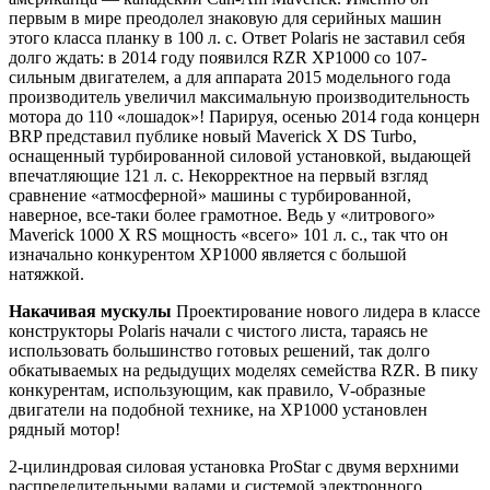
первым в мире преодолел знаковую для серийных машин
этого класса планку в 100 л. с. Ответ Polaris не заставил себя
долго ждать: в 2014 году появился RZR XP1000 со 107-
сильным двигателем, а для аппарата 2015 модельного года
производитель увеличил максимальную производительность
мотора до 110 «лошадок»! Парируя, осенью 2014 года концерн
BRP представил публике новый Maverick X DS Turbo,
оснащенный турбированной силовой установкой, выдающей
впечатляющие 121 л. с. Некорректное на первый взгляд
сравнение «атмосферной» машины с турбированной,
наверное, все-таки более грамотное. Ведь у «литрового»
Maverick 1000 X RS мощность «всего» 101 л. с., так что он
изначально конкурентом XP1000 является с большой
натяжкой.
Накачивая мускулы
Проектирование нового лидера в классе
конструкторы Polaris начали с чистого листа, тараясь не
использовать большинство готовых решений, так долго
обкатываемых на редыдущих моделях семейства RZR. В пику
конкурентам, использующим, как правило, V-образные
двигатели на подобной технике, на XP1000 установлен
рядный мотор!
2-цилиндровая силовая установка ProStar с двумя верхними
распределительными валами и системой электронного