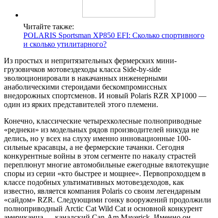
Читайте также:
POLARIS Sportsman XP850 EFI: Сколько спортивного
и сколько утилитарного?
Из простых и непритязательных фермерских мини-
грузовичков мотовездеходы класса Side-by-side
эволюционировали в накачанных инженерными
анаболическими стероидами бескомпромиссных
внедорожных спортсменов. И новый Polaris RZR XP1000 —
один из ярких представителей этого племени.
Конечно, классические четырехколесные полноприводные
«реднеки» из модельных рядов производителей никуда не
делись, но у всех на слуху именно инновационные 100-
сильные красавцы, а не фермерские тачанки. Сегодня
конкурентные войны в этом сегменте по накалу страстей
переплюнут многие автомобильные ежегодные вялотекущие
споры из серии «кто быстрее и мощнее». Первопроходцем в
классе подобных ультимативных мотовездеходов, как
известно, является компания Polaris со своим легендарным
«сайдом» RZR. Следующими гонку вооружений продолжили
полноприводный Arctic Cat Wild Cat и основной конкурент
американца — канадский Can-Am Maverick. Именно он