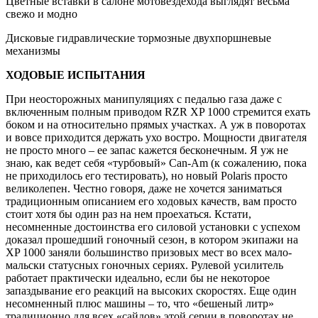
Цветные вставки в салоне мотовездехода выглядят весьма
свежо и модно
Дисковые гидравлические тормозные двухпоршневые
механизмы
ХОДОВЫЕ ИСПЫТАНИЯ
При неосторожных манипуляциях с педалью газа даже с
включенным полным приводом RZR XP 1000 стремится ехать
боком и на относительно прямых участках. А уж в поворотах
и вовсе приходится держать ухо востро. Мощности двигателя
не просто много – ее запас кажется бесконечным. Я уж не
знаю, как ведет себя «турбовый» Can-Am (к сожалению, пока
не приходилось его тестировать), но новый Polaris просто
великолепен. Честно говоря, даже не хочется заниматься
традиционным описанием его ходовых качеств, вам просто
стоит хотя бы один раз на нем проехаться. Кстати,
несомненные достоинства его силовой установки с успехом
доказал прошедший гоночный сезон, в котором экипажи на
XP 1000 заняли большинство призовых мест во всех мало-
мальски статусных гоночных сериях. Рулевой усилитель
работает практически идеально, если бы не некоторое
запаздывание его реакций на высоких скоростях. Еще один
несомненный плюс машины – то, что «бешеный литр»
традиционно для всех «сайдов» этой серии в поворотах не