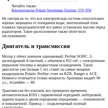
Читайте также:
Квадроциклы Polaris Sportsman Touring: 570, 850
Не смотря на то, что вся электрическая система относительно
хорошо защищена от попадания воды, запечатанный блок
плавких предохранителей все равно установлен высоко перед
радиатором. Такое расположение также облегчило
обслуживание.
Двигатель и трансмиссия
Мотор у обеих новинок одинаковый: ProStar SOHC, 2-
цилиндровый 4-тактный, с объемом в 952 см³, с электронным
впрыском топлива и жидкостным охлаждением. Такие
двигатели уже больше 5 лет ставят на самые мощные
квадроциклы Polaris: ProStar стоят на RZR, Ranger и ACE.
Немного отличается только мощность: Sportsman выдаёт 90
л.с., Scrambler — 89.
Трансмиссия без изысков, все проверено временем:
автоматическая КПП с парковочной передачей, нейтралкой,
задним ходом и двумя передними передачами — пониженной
и повышенной. Привод — подключаемый полный
(AWD/2WD).