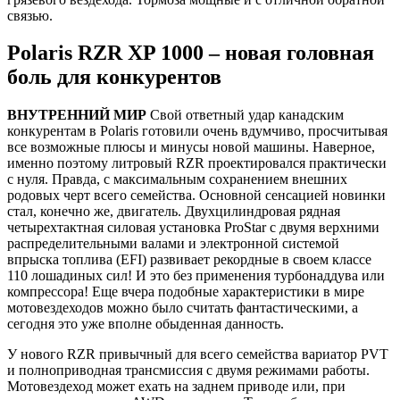
связью.
Polaris RZR XP 1000 – новая головная
боль для конкурентов
ВНУТРЕННИЙ МИР
Свой ответный удар канадским
конкурентам в Polaris готовили очень вдумчиво, просчитывая
все возможные плюсы и минусы новой машины. Наверное,
именно поэтому литровый RZR проектировался практически
с нуля. Правда, с максимальным сохранением внешних
родовых черт всего семейства. Основной сенсацией новинки
стал, конечно же, двигатель. Двухцилиндровая рядная
четырехтактная силовая установка ProStar с двумя верхними
распределительными валами и электронной системой
впрыска топлива (EFI) развивает рекордные в своем классе
110 лошадиных сил! И это без применения турбонаддува или
компрессора! Еще вчера подобные характеристики в мире
мотовездеходов можно было считать фантастическими, а
сегодня это уже вполне обыденная данность.
У нового RZR привычный для всего семейства вариатор PVT
и полноприводная трансмиссия с двумя режимами работы.
Мотовездеход может ехать на заднем приводе или, при