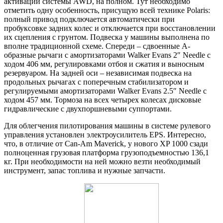
активации системы AWD, на полном. Тут необходимо
отметить одну особенность, присущую всей технике Polaris:
полный привод подключается автоматически при
пробуксовке задних колес и отключается при восстановлении
их сцепления с грунтом. Подвеска у машины выполнена по
вполне традиционной схеме. Спереди – сдвоенные A-
образные рычаги с амортизаторами Walker Evans 2″ Needle с
ходом 406 мм, регулировками отбоя и сжатия и выносным
резервуаром. На задней оси – независимая подвеска на
продольных рычагах c поперечным стабилизатором и
регулируемыми амортизаторами Walker Evans 2.5″ Needle с
ходом 457 мм. Тормоза на всех четырех колесах дисковые
гидравлические с двухпоршневыми суппортами.
Для облегчения пилотирования машины в системе рулевого
управления установлен электроусилитель EPS. Интересно,
что, в отличие от Can-Am Maverick, у нового XP 1000 сзади
полноценная грузовая платформа грузоподъемностью 136,1
кг. При необходимости на ней можно везти необходимый
инструмент, запас топлива и нужные запчасти.