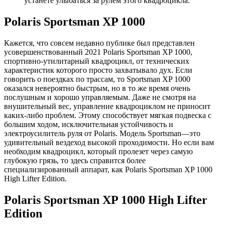
устанете улыбаться за рулем этого квадроцикла.
Polaris Sportsman XP 1000
Кажется, что совсем недавно публике был представлен
усовершенствованный 2021 Polaris Sportsman XP 1000,
спортивно-утилитарный квадроцикл, от технических
характеристик которого просто захватывало дух. Если
говорить о поездках по трассам, то Sportsman XP 1000
оказался невероятно быстрым, но в то же время очень
послушным и хорошо управляемым. Даже не смотря на
внушительный вес, управление квадроциклом не приносит
каких-либо проблем. Этому способствует мягкая подвеска с
большим ходом, исключительная устойчивость и
электроусилитель руля от Polaris. Модель Sportsman—это
удивительный вездеход высокой проходимости. Но если вам
необходим квадроцикл, который пролезет через самую
глубокую грязь, то здесь справится более
специализированный аппарат, как Polaris Sportsman XP 1000
High Lifter Edition.
Polaris Sportsman XP 1000 High Lifter
Edition