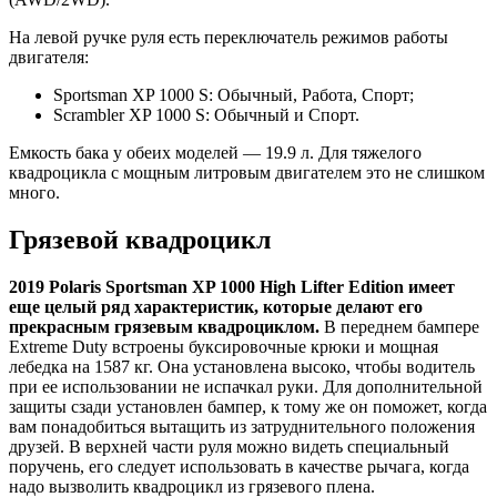
На левой ручке руля есть переключатель режимов работы
двигателя:
Sportsman XP 1000 S: Обычный, Работа, Спорт;
Scrambler XP 1000 S: Обычный и Спорт.
Емкость бака у обеих моделей — 19.9 л. Для тяжелого
квадроцикла с мощным литровым двигателем это не слишком
много.
Грязевой квадроцикл
2019 Polaris Sportsman XP 1000 High Lifter Edition имеет
еще целый ряд характеристик, которые делают его
прекрасным грязевым квадроциклом.
В переднем бампере
Extreme Duty встроены буксировочные крюки и мощная
лебедка на 1587 кг. Она установлена высоко, чтобы водитель
при ее использовании не испачкал руки. Для дополнительной
защиты сзади установлен бампер, к тому же он поможет, когда
вам понадобиться вытащить из затруднительного положения
друзей. В верхней части руля можно видеть специальный
поручень, его следует использовать в качестве рычага, когда
надо вызволить квадроцикл из грязевого плена.