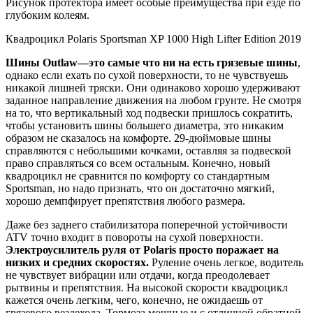
Рисунок протектора имеет особые преимущества при езде по
глубоким колеям.
Квадроцикл Polaris Sportsman XP 1000 High Lifter Edition 2019
Шины Outlaw—это самые что ни на есть грязевые шины
,
однако если ехать по сухой поверхности, то не чувствуешь
никакой лишней тряски. Они одинаково хорошо удерживают
заданное направление движения на любом грунте. Не смотря
на то, что вертикальный ход подвески пришлось сократить,
чтобы установить шины большего диаметра, это никаким
образом не сказалось на комфорте. 29-дюймовые шины
справляются с небольшими кочками, оставляя за подвеской
право справляться со всем остальным. Конечно, новый
квадроцикл не сравнится по комфорту со стандартным
Sportsman, но надо признать, что он достаточно мягкий,
хорошо демпфирует препятствия любого размера.
Даже без заднего стабилизатора поперечной устойчивости
ATV точно входит в повороты на сухой поверхности.
Электроусилитель руля от Polaris просто поражает на
низких и средних скоростях.
Руление очень легкое, водитель
не чувствует вибрации или отдачи, когда преодолевает
рытвины и препятствия. На высокой скорости квадроцикл
кажется очень легким, чего, конечно, не ожидаешь от
грязевого вездехода. Тормоза мощные и с отличной обратной