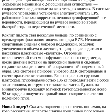
Тормозные механизмы с 2-поршневыми суппортами —
гидравлические, дисковые на всех четырех колесах. В системе
рулевого управления установлен электроусилитель EPS,
работающий весьма корректно, неплохо демпфирующий все
неровности, передающиеся на рулевое колесо во время
быстрой езды по пересеченной местности.
Кокпит пилота стал несколько больше, по сравнению с
предыдущим флагманом модельного ряда RZR. Неплохие
спортивные сиденья с боковой поддержкой, бардачок
увеличенного объема и жесткие, защищающие водителя и
пассажира пластиковые «калитки». Огромный
циклопический глаз многофункционального спидометра,
яркие цветные вставки на приборной панели и сиденьях
создают весьма динамичный и гармоничный современный
образ. Все световые приборы у нового RZR светодиодные и
светят практически эталонно. Его специальная грузовая
платформа грузоподъёмностью 136 кг позволяет везти с собой
запас топлива, инструмент и запасные части. Думаю, на
миниатюрную площадку Maverick грузоподъемностью всего
92 кг вряд ли получится принайтовать сходное количество
полезного груза.
Новый лидер?
Сказать откровенно, я не очень понимаю, на
кого рассчитаны аппараты с таким лошадиным поголовьем,