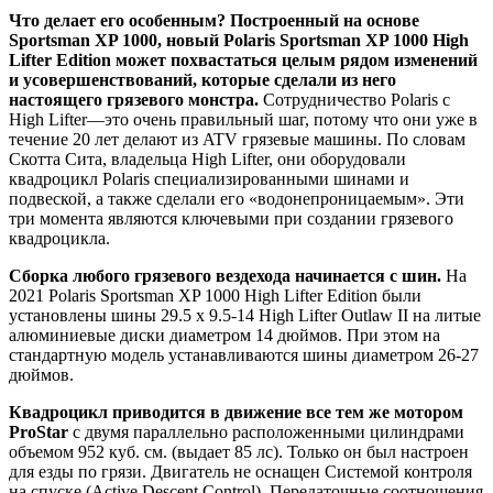
Что делает его особенным? Построенный на основе
Sportsman XP 1000, новый Polaris Sportsman XP 1000 High
Lifter Edition может похвастаться целым рядом изменений
и усовершенствований, которые сделали из него
настоящего грязевого монстра.
Сотрудничество Polaris с
High Lifter—это очень правильный шаг, потому что они уже в
течение 20 лет делают из ATV грязевые машины. По словам
Скотта Сита, владельца High Lifter, они оборудовали
квадроцикл Polaris специализированными шинами и
подвеской, а также сделали его «водонепроницаемым». Эти
три момента являются ключевыми при создании грязевого
квадроцикла.
Сборка любого грязевого вездехода начинается с шин.
На
2021 Polaris Sportsman XP 1000 High Lifter Edition были
установлены шины 29.5 x 9.5-14 High Lifter Outlaw II на литые
алюминиевые диски диаметром 14 дюймов. При этом на
стандартную модель устанавливаются шины диаметром 26-27
дюймов.
Квадроцикл приводится в движение все тем же мотором
ProStar
с двумя параллельно расположенными цилиндрами
объемом 952 куб. см. (выдает 85 лс). Только он был настроен
для езды по грязи. Двигатель не оснащен Системой контроля
на спуске (Active Descent Control). Передаточные соотношения