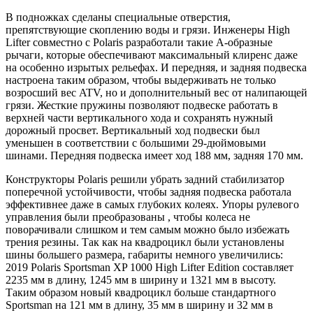
В подножках сделаны специальные отверстия,
препятствующие скоплению воды и грязи. Инженеры High
Lifter совместно с Polaris разработали такие А-образные
рычаги, которые обеспечивают максимальный клиренс даже
на особенно изрытых рельефах. И передняя, и задняя подвеска
настроена таким образом, чтобы выдерживать не только
возросший вес ATV, но и дополнительный вес от налипающей
грязи. Жесткие пружины позволяют подвеске работать в
верхней части вертикального хода и сохранять нужный
дорожный просвет. Вертикальный ход подвески был
уменьшен в соответствии с большими 29-дюймовыми
шинами. Передняя подвеска имеет ход 188 мм, задняя 170 мм.
Конструкторы Polaris решили убрать задний стабилизатор
поперечной устойчивости, чтобы задняя подвеска работала
эффективнее даже в самых глубоких колеях. Упоры рулевого
управления были преобразованы , чтобы колеса не
поворачивали слишком и тем самым можно было избежать
трения резины. Так как на квадроцикл были установлены
шины большего размера, габариты немного увеличились:
2019 Polaris Sportsman XP 1000 High Lifter Edition составляет
2235 мм в длину, 1245 мм в ширину и 1321 мм в высоту.
Таким образом новый квадроцикл больше стандартного
Sportsman на 121 мм в длину, 35 мм в ширину и 32 мм в