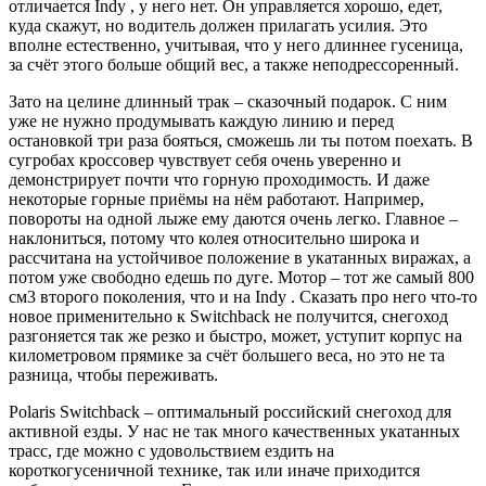
отличается Indy , у него нет. Он управляется хорошо, едет,
куда скажут, но водитель должен прилагать усилия. Это
вполне естественно, учитывая, что у него длиннее гусеница,
за счёт этого больше общий вес, а также неподрессоренный.
Зато на целине длинный трак – сказочный подарок. С ним
уже не нужно продумывать каждую линию и перед
остановкой три раза бояться, сможешь ли ты потом поехать. В
сугробах кроссовер чувствует себя очень уверенно и
демонстрирует почти что горную проходимость. И даже
некоторые горные приёмы на нём работают. Например,
повороты на одной лыже ему даются очень легко. Главное –
наклониться, потому что колея относительно широка и
рассчитана на устойчивое положение в укатанных виражах, а
потом уже свободно едешь по дуге. Мотор – тот же самый 800
см3 второго поколения, что и на Indy . Сказать про него что-то
новое применительно к Switchback не получится, снегоход
разгоняется так же резко и быстро, может, уступит корпус на
километровом прямике за счёт большего веса, но это не та
разница, чтобы переживать.
Polaris Switchback – оптимальный российский снегоход для
активной езды. У нас не так много качественных укатанных
трасс, где можно с удовольствием ездить на
короткогусеничной технике, так или иначе приходится