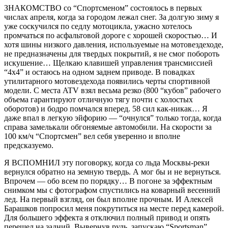
ЗНАКОМСТВО со “Спортсменом” состоялось в первых
числах апреля, когда за городом лежал снег. За долгую зиму я
уже соскучился по седлу мотоцикла, ужасно хотелось
промчаться по асфальтовой дороге с хорошей скоростью… И
хотя шины низкого давления, используемые на мотовездеходе,
не предназначены для твердых покрытий, я не смог побороть
искушение… Щелкаю клавишей управления трансмиссией
“4х4” и остаюсь на одном заднем приводе. В повадках
утилитарного мотовездехода появились черты спортивной
модели. С места ATV взял весьма резко (800 “кубов” рабочего
объема гарантируют отличную тягу почти с холостых
оборотов) и бодро помчался вперед. 58 сил как-никак… Я
даже впал в легкую эйфорию — “очнулся” только тогда, когда
справа замелькали обгоняемые автомобили. На скорости за
100 км/ч “Спортсмен” вел себя уверенно и вполне
предсказуемо.
Я ВСПОМНИЛ эту поговорку, когда со льда Москвы-реки
вернулся обратно на земную твердь. А мог бы и не вернуться.
Впрочем — обо всем по порядку… В погоне за эффектным
снимком мы с фотографом спустились на коварный весенний
лед. На первый взгляд, он был вполне прочным. И Алексей
Барашков попросил меня покрутиться на месте перед камерой.
Для большего эффекта я отключил полный привод и опять
перешел на задний. Вывернув руль, запускаю “Sportsman”