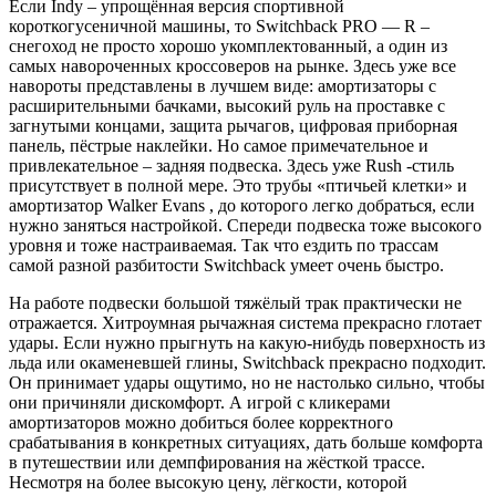
Если Indy – упрощённая версия спортивной
короткогусеничной машины, то Switchback PRO — R –
снегоход не просто хорошо укомплектованный, а один из
самых навороченных кроссоверов на рынке. Здесь уже все
навороты представлены в лучшем виде: амортизаторы с
расширительными бачками, высокий руль на проставке с
загнутыми концами, защита рычагов, цифровая приборная
панель, пёстрые наклейки. Но самое примечательное и
привлекательное – задняя подвеска. Здесь уже Rush -стиль
присутствует в полной мере. Это трубы «птичьей клетки» и
амортизатор Walker Evans , до которого легко добраться, если
нужно заняться настройкой. Спереди подвеска тоже высокого
уровня и тоже настраиваемая. Так что ездить по трассам
самой разной разбитости Switchback умеет очень быстро.
На работе подвески большой тяжёлый трак практически не
отражается. Хитроумная рычажная система прекрасно глотает
удары. Если нужно прыгнуть на какую-нибудь поверхность из
льда или окаменевшей глины, Switchback прекрасно подходит.
Он принимает удары ощутимо, но не настолько сильно, чтобы
они причиняли дискомфорт. А игрой с кликерами
амортизаторов можно добиться более корректного
срабатывания в конкретных ситуациях, дать больше комфорта
в путешествии или демпфирования на жёсткой трассе.
Несмотря на более высокую цену, лёгкости, которой