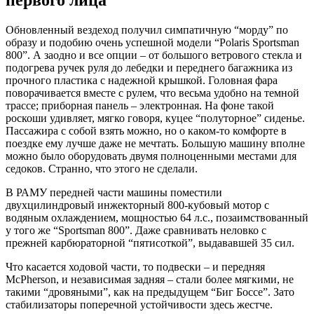
первого лица
Обновленный вездеход получил симпатичную “морду” по
образу и подобию очень успешной модели “Polaris Sportsman
800”. А заодно и все опции – от большого ветрового стекла и
подогрева ручек руля до лебедки и переднего багажника из
прочного пластика с надежной крышкой. Головная фара
поворачивается вместе с рулем, что весьма удобно на темной
трассе; приборная панель – электронная. На фоне такой
роскоши удивляет, мягко говоря, куцее “полуторное” сиденье.
Пассажира с собой взять можно, но о каком-то комфорте в
поездке ему лучше даже не мечтать. Большую машину вполне
можно было оборудовать двумя полноценными местами для
седоков. Странно, что этого не сделали.
В РАМУ передней части машины поместили
двухцилиндровый инжекторный 800-кубовый мотор с
водяным охлаждением, мощностью 64 л.с., позаимствованный
у того же “Sportsman 800”. Даже сравнивать неловко с
прежней карбюраторной “пятисоткой”, выдававшей 35 сил.
Что касается ходовой части, то подвески – и передняя
МсРherson, и независимая задняя – стали более мягкими, не
такими “дровяными”, как на предыдущем “Биг Боссе”. Зато
стабилизаторы поперечной устойчивости здесь жестче.