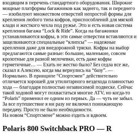
входящим в перечень стандартного оборудования. Широкие
мощные платформы багажников как заднего, так и переднего
— изобилуют множеством отверстий непростой формы для
крепления любого типа кофров, приспособлений для мягкой
клади и жесткого чехла под ружье. Это и есть новая система
крепления багажа “Lock & Ride”. Когда на багажники
устанавливаются кофры, в эти самые отверстия вставляются и
защелкиваются специальные “клипсы” — надежные
крепления даже для внедорожной тряски. Кофры на выбор
предлагаются самые разные: большие, маленькие, совсем
крохотные для разной мелочевки, есть даже кофры
герметичные… — Ехать не жестко было? Без седла все же,
сказал я Алексею, когда мы вернулись на “базу”. —
Нормально. В принципе “Спортсмен” действительно
отличается хорошей для утилитарного вездехода плавностью
хода — благодаря полностью независимой подвеске. Сейчас
такой ходовой могут похвастаться многие ATV, но когда-то
“Polaris” применил ее одним из первых. Да — чуть не забыл.
За все путешествие я ни разу не включил понижающую
передачу. Просто не было необходимости.
На новом “Спортсмене” можно ездить и вдвоем.
Polaris 800 Switchback PRO — R