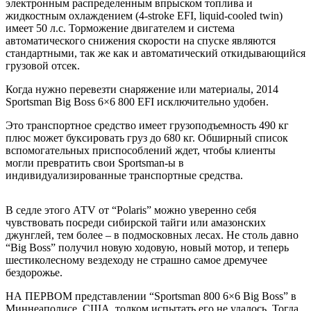
электронным распределенным впрыском топлива и
жидкостным охлаждением (4-stroke EFI, liquid-cooled twin)
имеет 50 л.с. Торможение двигателем и система
автоматического снижения скорости на спуске являются
стандартными, так же как и автоматический откидывающийся
грузовой отсек.
Когда нужно перевезти снаряжение или материалы, 2014
Sportsman Big Boss 6×6 800 EFI исключительно удобен.
Это транспортное средство имеет грузоподъемность 490 кг
плюс может буксировать груз до 680 кг. Обширный список
вспомогательных приспособлений ждет, чтобы клиенты
могли превратить свои Sportsman-ы в
индивидуализированные транспортные средства.
В седле этого АТV от “Polaris” можно уверенно себя
чувствовать посреди сибирской тайги или амазонских
джунглей, тем более – в подмосковных лесах. Не столь давно
“Big Boss” получил новую ходовую, новый мотор, и теперь
шестиколесному вездеходу не страшно самое дремучее
бездорожье.
НА ПЕРВОМ представлении “Sportsman 800 6×6 Big Boss” в
Миннеаполисе, США, толком испытать его не удалось. Тогда,