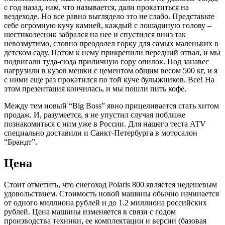
с год назад, нам, что называется, дали прокатиться на
вездеходе. Но все равно выглядело это не слабо. Представьте
себе огромную кучу камней, каждый с лошадиную голову –
шестиколесник забрался на нее и спустился вниз так
невозмутимо, словно преодолел горку для самых маленьких в
детском саду. Потом к нему прикрепили передний отвал, и мы
подвигали туда-сюда приличную гору опилок. Под занавес
нагрузили в кузов мешки с цементом общим весом 500 кг, и я
с ними еще раз прокатился по той куче булыжников. Все! На
этом презентация кончилась, и мы пошли пить кофе.
Между тем новый “Big Boss” явно прицеливается стать хитом
продаж. И, разумеется, я не упустил случая поближе
познакомиться с ним уже в России. Для нашего теста ATV
специально доставили и Санкт-Петербурга в мотосалон
“Брандт”.
Цена
Стоит отметить, что снегоход Polaris 800 является недешевым
удовольствием. Стоимость новой машины обычно начинается
от одного миллиона рублей и до 1.2 миллиона российских
рублей. Цена машины изменяется в связи с годом
производства техники, ее комплектации и версии (базовая