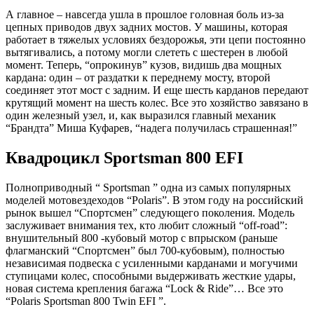
А главное – навсегда ушла в прошлое головная боль из-за
цепных приводов двух задних мостов. У машины, которая
работает в тяжелых условиях бездорожья, эти цепи постоянно
вытягивались, а потому могли слететь с шестерен в любой
момент. Теперь, “опрокинув” кузов, видишь два мощных
кардана: один – от раздатки к переднему мосту, второй
соединяет этот мост с задним. И еще шесть карданов передают
крутящий момент на шесть колес. Все это хозяйство завязано в
один железный узел, и, как выразился главный механик
“Брандта” Миша Куфарев, “надега получилась страшенная!”
Квадроцикл Sportsman 800 EFI
Полноприводный “ Sportsman ” одна из самых популярных
моделей мотовездеходов “Polaris”. В этом году на российский
рынок вышел “Спортсмен” следующего поколения. Модель
заслуживает внимания тех, кто любит сложный “off-road”:
внушительный 800 -кубовый мотор с впрыском (раньше
флагманский “Спортсмен” был 700-кубовым), полностью
независимая подвеска с усиленными карданами и могучими
ступицами колес, способными выдерживать жесткие удары,
новая система крепления багажа “Lock & Ride”… Все это
“Polaris Sportsman 800 Twin EFI ”.