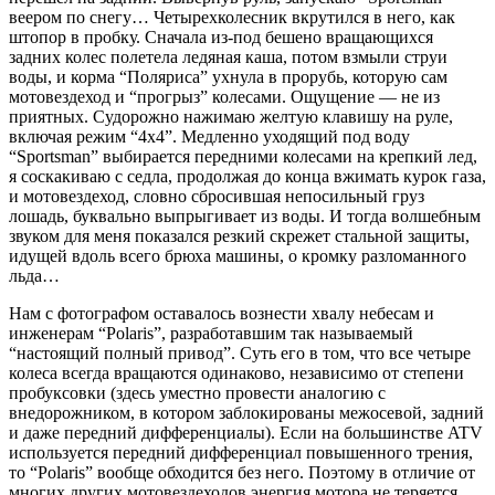
веером по снегу… Четырехколесник вкрутился в него, как
штопор в пробку. Сначала из-под бешено вращающихся
задних колес полетела ледяная каша, потом взмыли струи
воды, и корма “Поляриса” ухнула в прорубь, которую сам
мотовездеход и “прогрыз” колесами. Ощущение — не из
приятных. Судорожно нажимаю желтую клавишу на руле,
включая режим “4х4”. Медленно уходящий под воду
“Sportsman” выбирается передними колесами на крепкий лед,
я соскакиваю с седла, продолжая до конца вжимать курок газа,
и мотовездеход, словно сбросившая непосильный груз
лошадь, буквально выпрыгивает из воды. И тогда волшебным
звуком для меня показался резкий скрежет стальной защиты,
идущей вдоль всего брюха машины, о кромку разломанного
льда…
Нам с фотографом оставалось вознести хвалу небесам и
инженерам “Polaris”, разработавшим так называемый
“настоящий полный привод”. Суть его в том, что все четыре
колеса всегда вращаются одинаково, независимо от степени
пробуксовки (здесь уместно провести аналогию с
внедорожником, в котором заблокированы межосевой, задний
и даже передний дифференциалы). Если на большинстве ATV
используется передний дифференциал повышенного трения,
то “Polaris” вообще обходится без него. Поэтому в отличие от
многих других мотовездеходов энергия мотора не теряется