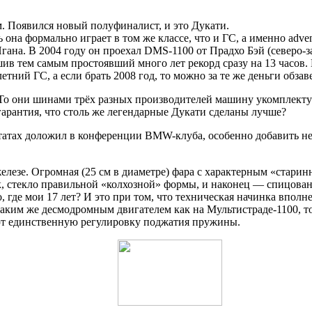
. Появился новый полуфиналист, и это Дукати.
 она формально играет в том же классе, что и ГС, а именно adven
гана. В 2004 году он проехал DMS-1100 от Прадхо Бэй (северо-
учшив тем самым простоявший много лет рекорд сразу на 13 часов
ний ГС, а если брать 2008 год, то можно за те же деньги обзав
 То они шинами трёх разных производителей машину укомплектую
гарантия, что столь же легендарные Дукати сделаны лучше?
ьтатах доложил в конференции BMW-клуба, особенно добавить неч
елезе. Огромная (25 см в диаметре) фара с характерным «старин
 стекло правильной «колхозной» формы, и наконец — спицованны
о, где мои 17 лет? И это при том, что техническая начинка впо
аким же десмодромным двигателем как на Мультистраде-1100, т
ют единственную регулировку поджатия пружины.