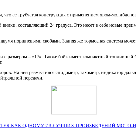
 что ее трубчатая конструкция с применением хром-молибденово
ей вилки, составляющий 24 градуса. Это несет в себе новые пре
 двумя поршневыми скобами. Задняя же тормозная система може
ми с размером – «17». Также байк имеет компактный топливный 
г.
ов. На ней разместился спидометр, тахометр, индикатор дальнег
ейтральной передачи.
STER КАК ОДНОМУ ИЗ ЛУЧШИХ ПРОИЗВЕДЕНИЙ МОТО-