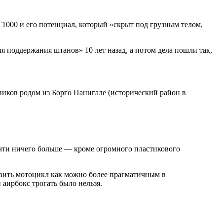
 GT1000 и его потенциал, который «скрыт под грузным телом,
ля поддержания штанов» 10 лет назад, а потом дела пошли так,
ников родом из Борго Панигале (исторический район в
очти ничего больше — кроме огромного пластикового
ставить мотоцикл как можно более прагматичным в
 аирбокс трогать было нельзя.