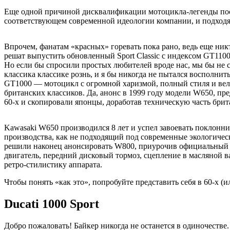
Еще одной причиной дисквалификации мотоцикла-легенды послу
соответствующем современной идеологии компании, и подходя
Впрочем, фанатам «красных» горевать пока рано, ведь еще никт
решат выпустить обновленный Sport Classic с индексом GT110
Но если бы спросили простых любителей вроде нас, мы бы не 
классика классике рознь, и я бы никогда не пытался восполни
GT1000 — мотоцикл с огромной харизмой, полный стиля и велик
британских классиков. Да, анонс в 1999 году модели W650, п
60-х и скопировали японцы, доработав техническую часть бри
Kawasaki W650 производился 8 лет и успел завоевать поклонник
производства, как не подходящий под современные экологическ
решили наконец анонсировать W800, приурочив официальный по
двигатель, передний дисковый тормоз, сцепление в масляной в
ретро-стилистику аппарата.
Чтобы понять «как это», попробуйте представить себя в 60-х (
Ducati 1000 Sport
Добро пожаловать! Байкер никогда не останется в одиночеств