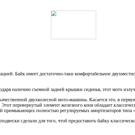
тацией. Байк имеет достаточно-таки комфортабельное двухместно
одаря наличию съемной задней крышки сиденья, этот мото излуч
качественной двухколесной мото-машины. Касается это, в первую
Этот перевернутый элемент железного коня обладает классиче
рой примыкающих полностью регулируемых амортизаторов типа «
одвески сделали для того, чтоб предоставить байку классическ