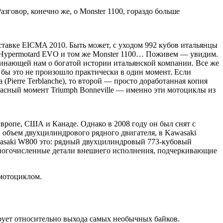
говор, конечно же, о Monster 1100, гораздо больше
ыставке EICMA 2010. Быть может, с уходом 992 кубов итальянцы
в Hypermotard EVO и том же Monster 1100… Поживем — увидим.
минающей нам о богатой истории итальянской компании. Все же
 бы это не произошло практически в один момент. Если
ierre Terblanche), то второй — просто доработанная копия
красный момент Triumph Bonneville — именно эти мотоциклы из
Европе, США и Канаде. Однако в 2008 году он был снят с
в объем двухцилиндрового рядного двигателя, в Kawasaki
wasaki W800 это: рядный двухцилиндровый 773-кубовый
и многочисленные детали внешнего исполнения, подчеркивающие
 мотоциклом.
ирует относительно выхода самых необычных байков.