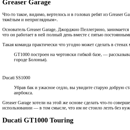
Greaser Garage
Что-то такое, видимо, вертелось и в головах ребят из Greaser 
тяжёлым и неприглядным».
Основатель Greaser Garage, Джорджио Пеллегрино, занимается б
что он работает в ней полный день вместе с пятью постоянным
Такая команда практически что угодно может сделать в стенах м
GT1000 построен на чертовски гибкой базе, — рассказыв
городе Болонья).
Ducati SS1000
Убрав бак и ужасное седло, вы увидите старую добрую 
аирбокса.
Greaser Garage хотели на этой же основе сделать что-то совер
использовании — в том смысле, что им не стоило лезть без нуж
Ducati GT1000 Touring