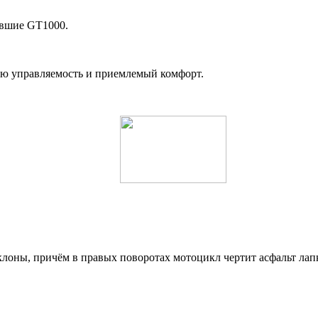
авшие GT1000.
ую управляемость и приемлемый комфорт.
аклоны, причём в правых поворотах мотоцикл чертит асфальт лап