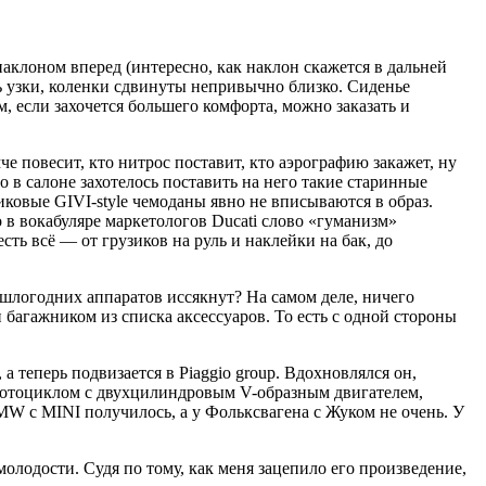
клоном вперед (интересно, как наклон скажется в дальней
ь узки, коленки сдвинуты непривычно близко. Сиденье
м, если захочется большего комфорта, можно заказать и
е повесит, кто нитрос поставит, кто аэрографию закажет, ну
о в салоне захотелось поставить на него такие старинные
иковые GIVI-style чемоданы явно не вписываются в образ.
в вокабуляре маркетологов Ducati слово «гуманизм»
есть всё — от грузиков на руль и наклейки на бак, до
рошлогодних аппаратов иссякнут? На самом деле, ничего
багажником из списка аксессуаров. То есть с одной стороны
 теперь подвизается в Piaggio group. Вдохновлялся он,
 мотоциклом с двухцилиндровым V-образным двигателем,
MW с MINI получилось, а у Фольксвагена с Жуком не очень. У
олодости. Судя по тому, как меня зацепило его произведение,