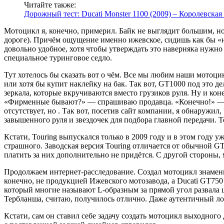
Читайте также:
Дорожный тест: Ducati Monster 1100 (2009) – Королевская
Мотоцикл я, конечно, примерил. Байк не выглядит большим, н
дороге). Причём ощущение именно ижевское, сидишь как бы «на
довольно удобное, хотя чтобы утверждать это наверняка нужно 
специальное туринговое седло.
Тут хотелось бы сказать вот о чём. Все мы любим наши мотоцик
или хотя бы купит наклейку на бак. Так вот, GT1000 под это де
зеркала, которые вкручиваются вместо грузиков руля. Ну и кон
«Фирменные бывают?» — спрашиваю продавца. «Конечно!» — гов
отсутствует, но . Так вот, посетив сайт компании, я обнаружил,
завышенного руля и звездочек для подбора главной передачи. То
Кстати, Touring выпускался только в 2009 году и в этом году 
страшного. Заводская версия Touring отличается от обычной 
платить за них дополнительно не придётся. С другой стороны,
Продолжаем интернет-расследование. Создал мотоцикл знаменит
конечно, не продукцией Ижевского мотозавода, а Ducati GT75
который многие называют L-образным за прямой угол развала 
Тербланша, считаю, получилось отлично. Даже аутентичный ло
Кстати, сам он ставил себе задачу создать мотоцикл выходного