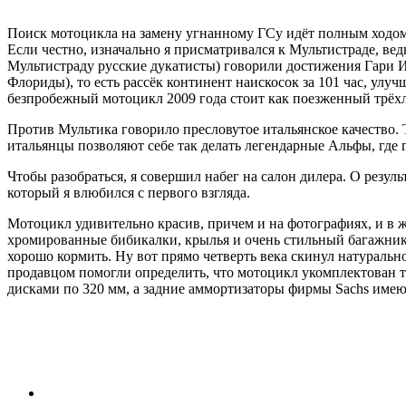
Поиск мотоцикла на замену угнанному ГСу идёт полным ходом
Если честно, изначально я присматривался к Мультистраде, ведь
Мультистраду русские дукатисты) говорили достижения Гари И
Флориды), то есть рассёк континент наискосок за 101 час, ул
безпробежный мотоцикл 2009 года стоит как поезженный трёхлет
Против Мультика говорило пресловутое итальянское качество.
итальянцы позволяют себе так делать легендарные Альфы, где 
Чтобы разобраться, я совершил набег на салон дилера. О резул
который я влюбился с первого взгляда.
Мотоцикл удивительно красив, причем и на фотографиях, и в ж
хромированные бибикалки, крылья и очень стильный багажник,
хорошо кормить. Ну вот прямо четверть века скинул натуральн
продавцом помогли определить, что мотоцикл укомплектован т
дисками по 320 мм, а задние аммортизаторы фирмы Sachs име