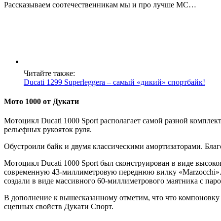
Рассказываем соотечественникам мы и про лучше МС…
Читайте также:
Ducati 1299 Superleggera – самый «дикий» спортбайк!
Мото 1000 от Дукати
Мотоцикл Ducati 1000 Sport располагает самой разной комплек
рельефных рукояток руля.
Обустроили байк и двумя классическими амортизаторами. Благ
Мотоцикл Ducati 1000 Sport был сконструирован в виде высоко
современную 43-миллиметровую переднюю вилку «Marzocchi». 
создали в виде массивного 60-миллиметрового маятника с па
В дополнение к вышесказанному отметим, что что компоновку п
сцепных свойств Дукати Спорт.