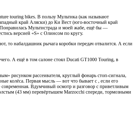
ture touring bikes. В пользу Мультика (как называют
западный край Аляски) до Ки Вест (юго-восточный край
. Понравилась Мультистрада и моей жабе, ещё бы —
естись версией «S» с Олинсом по кругу.
т, то набалдашник рычага коробки передач отвалится. А если
его. А ещё в том салоне стоял Ducati GT1000 Touring, в
ным» рисунком рассеивателя, круглый фонарь стоп-сигнала,
е колёса. Первая мысль — вот что бывает с , если его
лне современная. Вдумчивый осмотр и разговор с приветливым
олстым (43 мм) перевёртышем Marzocchi спереди, тормозными