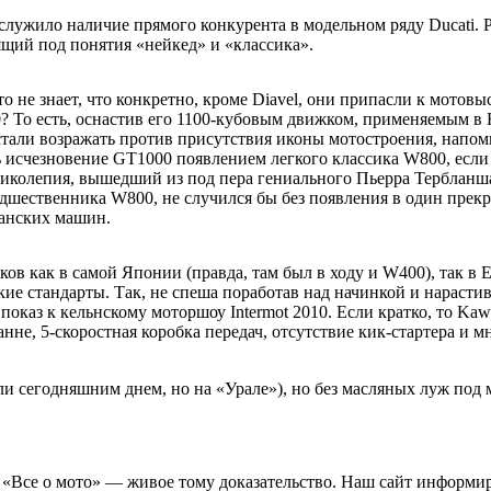
жило наличие прямого конкурента в модельном ряду Ducati. Раз
щий под понятия «нейкед» и «классика».
о не знает, что конкретно, кроме Diavel, они припасли к мотов
0? То есть, оснастив его 1100-кубовым движком, применяемым 
стали возражать против присутствия иконы мотостроения, напо
ть исчезновение GT1000 появлением легкого классика W800, если
олепия, вышедший из под пера гениального Пьерра Тербланша (P
редшественника W800, не случился бы без появления в один пре
танских машин.
ов как в самой Японии (правда, там был в ходу и W400), так в 
ие стандарты. Так, не спеша поработав над начинкой и нарасти
каз к кельнскому моторшоу Intermot 2010. Если кратко, то Ka
анне, 5-скоростная коробка передач, отсутствие кик-стартера 
или сегодняшним днем, но на «Урале»), но без масляных луж под
е. «Все о мото» — живое тому доказательство. Наш сайт информ