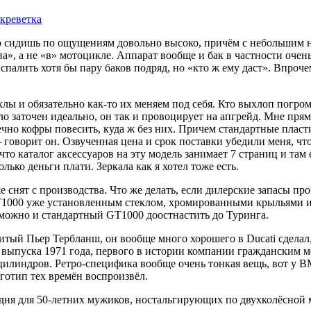
 креветка
о сидишь по ощущениям довольно высоко, причём с небольшим на
», а не «в» мотоцикле. Аппарат вообще и бак в частности очен
спалить хотя бы пару баков подряд, но «кто ж ему даст». Впроче
лы и обязательно как-то их меняем под себя. Кто выхлоп погромч
ло заточен идеально, он так и провоцирует на апгрейд. Мне прям
ечно кофры повесить, куда ж без них. Причем стандартные пласт
орит он. Озвученная цена и срок поставки убедили меня, что 
 что каталог аксессуаров на эту модель занимает 7 страниц и там 
лько деньги плати. Зеркала как я хотел тоже есть.
уже снят с производства. Что же делать, если дилерские запасы п
GT1000 уже установленным стеклом, хромированными крыльями и 
 можно и стандартный GT1000 доостнастить до Туринга.
ый Пьер Тербланш, он вообще много хорошего в Ducati сделал, а
0 выпуска 1971 года, первого в истории компании гражданским
цилиндров. Ретро-специфика вообще очень тонкая вещь, вот у B
готип тех времён воспроизвёл.
 дня для 50-летних мужиков, ностальгирующих по двухколёсной м