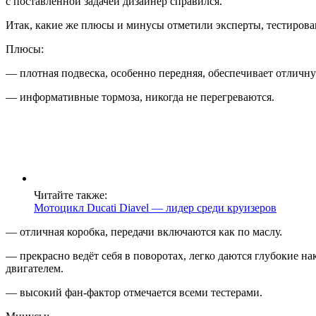
с поставленной задачей дизайнер справился.
Итак, какие же плюсы и минусы отметили эксперты, тестиров
Плюсы:
— плотная подвеска, особенно передняя, обеспечивает отличн
— информативные тормоза, никогда не перегреваются.
Читайте также:
Мотоцикл Ducati Diavel — лидер среди круизеров
— отличная коробка, передачи включаются как по маслу.
— прекрасно ведёт себя в поворотах, легко даются глубокие н
двигателем.
— высокий фан-фактор отмечается всеми тестерами.