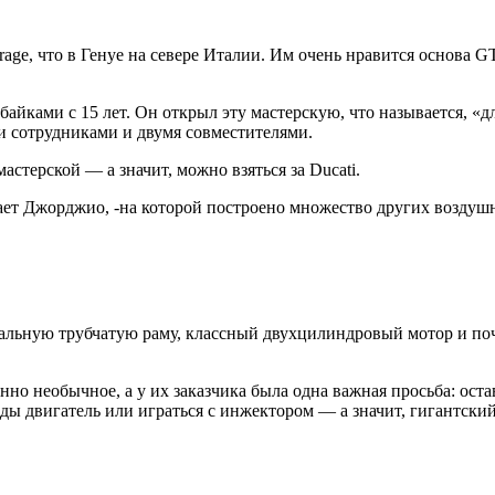
Garage, что в Генуе на севере Италии. Им очень нравится основа
айками с 15 лет. Он открыл эту мастерскую, что называется, «д
и сотрудниками и двумя совместителями.
астерской — а значит, можно взяться за Ducati.
ает Джорджио, -на которой построено множество других воздуш
стальную трубчатую раму, классный двухцилиндровый мотор и п
шенно необычное, а у их заказчика была одна важная просьба: о
ды двигатель или играться с инжектором — а значит, гигантский