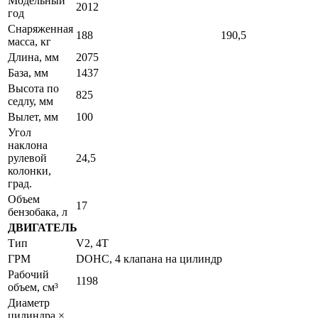
Модельный
2012
год
Снаряженная
188
190,5
масса, кг
Длина, мм
2075
База, мм
1437
Высота по
825
седлу, мм
Вылет, мм
100
Угол
наклона
рулевой
24,5
колонки,
град.
Объем
17
бензобака, л
ДВИГАТЕЛЬ
Тип
V2, 4T
ГРМ
DOHC, 4 клапана на цилиндр
Рабочий
1198
объем, см³
Диаметр
цилиндра ×