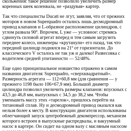
скольжения: такое решение позволило увеличить размер
коренных шеек коленвала, не «раздувая» картер.
Так что специалисты Ducati не лгут, заявляя, что от прежних
моторов в новом Superquadro остались лишь десмодромный
привод клапанов и L-образное расположение цилиндров, с
углом развала 90º. Впрочем, L уже — условное: стремясь
сдвинуть силовой агрегат вперед и тем самым загрузить
переднее колесо, инженеры «крутанули» его назад, так что
передний цилиндр поднялся на 21º от горизонтали. До
классического V осталось не так уж и далеко! Развесовка с
водителем средней упитанности — 52/48%.
Еще одно принципиальное новшество отражено в самом
названии двигателя: Superquadro, «сверхквадратный».
Размерность агрегата — 112×60,8 мм (для сравнения — у
прежнего 1198 было 106×67,9 мм). Большой диаметр
цилиндра позволил увеличить размеры клапанов: впускных с
43,5 до 46,8 мм, выпускных с 34,5 до 38,2 мм. Чтобы
уменьшить массу этих «тарелок», пришлось перейти на
титановый сплав. Ну и десмодромный привод оказался как
нельзя более к месту. В конструкции двигателя использованы
облегчающий запуск центробежный декомпрессор, механизм
которого встроен в выпускные распредвалы, и вакуумный
насос в картере. Он сидит на одном валу с масляным насосом