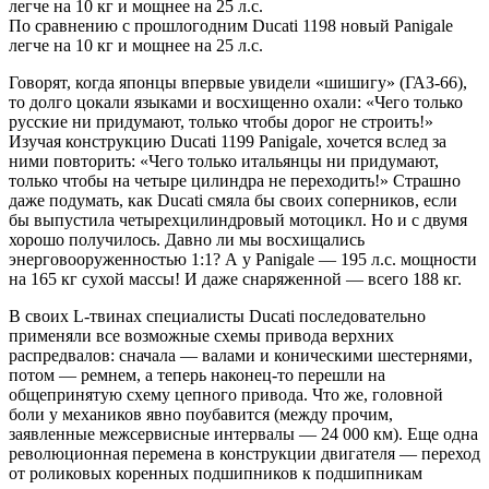
легче на 10 кг и мощнее на 25 л.с.
По сравнению с прошлогодним Ducati 1198 новый Panigale
легче на 10 кг и мощнее на 25 л.с.
Говорят, когда японцы впервые увидели «шишигу» (ГАЗ-66),
то долго цокали языками и восхищенно охали: «Чего только
русские ни придумают, только чтобы дорог не строить!»
Изучая конструкцию Ducati 1199 Panigale, хочется вслед за
ними повторить: «Чего только итальянцы ни придумают,
только чтобы на четыре цилиндра не переходить!» Страшно
даже подумать, как Ducati смяла бы своих соперников, если
бы выпустила четырехцилиндровый мотоцикл. Но и с двумя
хорошо получилось. Давно ли мы восхищались
энерговооруженностью 1:1? А у Panigale — 195 л.с. мощности
на 165 кг сухой массы! И даже снаряженной — всего 188 кг.
В своих L-твинах специалисты Ducati последовательно
применяли все возможные схемы привода верхних
распредвалов: сначала — валами и коническими шестернями,
потом — ремнем, а теперь наконец-то перешли на
общепринятую схему цепного привода. Что же, головной
боли у механиков явно поубавится (между прочим,
заявленные межсервисные интервалы — 24 000 км). Еще одна
революционная перемена в конструкции двигателя — переход
от роликовых коренных подшипников к подшипникам