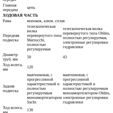
Главная
цепь
передача
ХОДОВАЯ ЧАСТЬ
Рама
монокок, алюм. сплав
телескопическая
телескопическая вилка
вилка
перевернутого типа Ohlins,
Передняя
перевернутого типа
полностью регулируемая,
подвеска
Marzocchi,
электронные регулировки
полностью
гидравлики
регулируемая
Диаметр
50
43
труб, мм
Ход колеса,
120
мм
маятниковая, с
маятниковая, с
прогрессивной
прогрессивной
характеристикой и
характеристикой и
Задняя
полностью
полностью регулируемым
подвеска
регулируемым
моноамортизатором Ohlins,
моноамортизатором
электронные регулировки
Sachs
гидравлики
Ход колеса,
130
мм