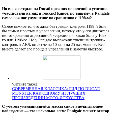
Но
вы
же
ездили
на
Ducati
прежних
поколений
и
успешно
участвовали
на
них
в
гонках!
Какое,
по-вашему,
в
Panigale
самое
важное
улучшение
по
сравнению
с
1198-м?
Самое важное то, что даже без трекшн-контроля 1199-й был
бы самым простым в управлении, потому что у его двигателя
нет откровенно агрессивной «середины», какая была у 1098-
го или 1198-го. Но у Panigale высококачественный трекшн-
контроль и ABS, он легче на 10 кг и на 25 л.с. мощнее. Все
вместе делает его проще в управлении и заметно быстрее.
Читайте также:
СОВРЕМЕННАЯ КЛАССИКА: ГИД ПО DUCATI
MONSTER КАК ОДНОМУ ИЗ ЛУЧШИХ
ПРОИЗВЕДЕНИЙ МОТО-ИСКУССТВА
С
учетом
уменьшившейся
массы
самое
впечатляющее
наблюдение
—
это
насколько
легче
Panigale
меняет
вектор