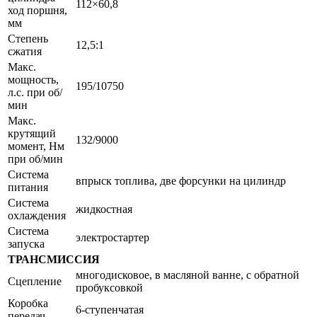
112×60,8
ход поршня,
мм
Степень
12,5:1
сжатия
Макс.
мощность,
195/10750
л.с. при об/
мин
Макс.
крутящий
132/9000
момент, Нм
при об/мин
Система
впрыск топлива, две форсунки на цилиндр
питания
Система
жидкостная
охлаждения
Система
электростартер
запуска
ТРАНСМИССИЯ
многодисковое, в масляной ванне, с обратной
Сцепление
пробуксовкой
Коробка
6-ступенчатая
передач