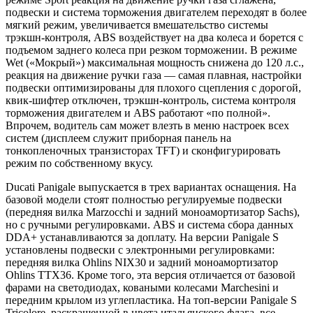
подвески и система торможения двигателем переходят в более
мягкий режим, увеличивается вмешательство системы
трэкшн-контроля, ABS воздействует на два колеса и борется с
подъемом заднего колеса при резком торможении. В режиме
Wet («Мокрый») максимальная мощность снижена до 120 л.с.,
реакция на движение ручки газа — самая плавная, настройки
подвески оптимизированы для плохого сцепления с дорогой,
квик-шифтер отключен, трэкшн-контроль, система контроля
торможения двигателем и ABS работают «по полной».
Впрочем, водитель сам может влезть в меню настроек всех
систем (дисплеем служит приборная панель на
тонкопленочных транзисторах TFT) и сконфигурировать
режим по собственному вкусу.
Ducati Panigale выпускается в трех вариантах оснащения. На
базовой модели стоят полностью регулируемые подвески
(передняя вилка Marzocchi и задний моноамортизатор Sachs),
но с ручными регулировками. ABS и система сбора данных
DDA+ устанавливаются за доплату. На версии Panigale S
установлены подвески с электронными регулировками:
передняя вилка Ohlins NIX30 и задний моноамортизатор
Ohlins TTX36. Кроме того, эта версия отличается от базовой
фарами на светодиодах, коваными колесами Marchesini и
передним крылом из углепластика. На топ-версии Panigale S
Tricolore, раскрашенной в цвета итальянского флага, все