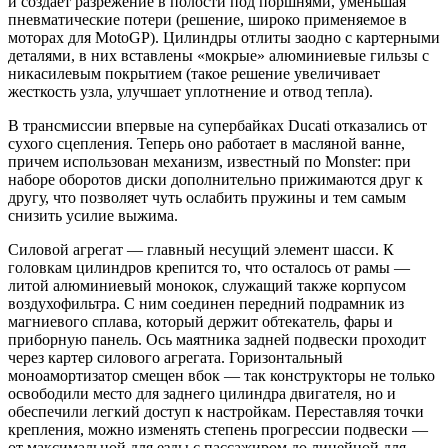
и создает разрежение в полости под поршнями, уменьшая
пневматические потери (решение, широко применяемое в
моторах для MotoGP). Цилиндры отлиты заодно с картерными
деталями, в них вставлены «мокрые» алюминиевые гильзы с
никасилевым покрытием (такое решение увеличивает
жесткость узла, улучшает уплотнение и отвод тепла).
В трансмиссии впервые на супербайках Ducati отказались от
сухого сцепления. Теперь оно работает в масляной ванне,
причем использован механизм, известный по Monster: при
наборе оборотов диски дополнительно прижимаются друг к
другу, что позволяет чуть ослабить пружины и тем самым
снизить усилие выжима.
Силовой агрегат — главный несущий элемент шасси. К
головкам цилиндров крепится то, что осталось от рамы —
литой алюминиевый монокок, служащий также корпусом
воздухофильтра. С ним соединен передний подрамник из
магниевого сплава, который держит обтекатель, фары и
приборную панель. Ось маятника задней подвески проходит
через картер силового агрегата. Горизонтальный
моноамортизатор смещен вбок — так конструкторы не только
освободили место для заднего цилиндра двигателя, но и
обеспечили легкий доступ к настройкам. Переставляя точки
крепления, можно изменять степень прогрессии подвески —
от максимальной для езды с пассажиром до линейной для