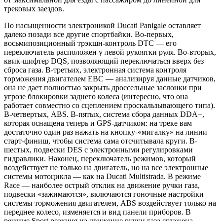
трековых заездов.
По насыщенности электроникой Ducati Panigale оставляет
далеко позади все другие спортбайки. Во-первых,
восьмипозиционный трэкшн-контроль DTC — его
переключатель расположен у левой рукоятки руля. Во-вторых,
квик-шифтер DQS, позволяющий переключаться вверх без
сброса газа. В-третьих, электронная система контроля
торможения двигателем EBC — анализируя данные датчиков,
она не дает полностью закрыть дроссельные заслонки при
угрозе блокировки заднего колеса (интересно, что она
работает совместно со сцеплением проскальзывающего типа).
В-четвертых, ABS. В-пятых, система сбора данных DDA+,
которая оснащена теперь и GPS-датчиком: на треке вам
достаточно один раз нажать на кнопку-«мигалку» на линии
старт-финиш, чтобы система сама отсчитывала круги. В-
шестых, подвески DES с электронными регулировками
гидравлики. Наконец, переключатель режимов, который
воздействует не только на двигатель, но на все электронные
системы мотоцикла — как на Ducati Multistrada. В режиме
Race — наиболее острый отклик на движение ручки газа,
подвески «зажимаются», включаются гоночные настройки
системы торможения двигателем, ABS воздействует только на
переднее колесо, изменяется и вид панели приборов. В
режиме Sport реакция на движение ручки газа сглажена,