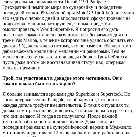
света реальные возможности Ducati 1199 Panigale.
Трехкратный чемпион мира по супербайку и победитель
последней гонки 990-кубовой эры MotoGP Трой Бейлисс учил
его ездить с первых дней и впоследствии сфокусировался на
подготовке машины, которую еще только предстоит
омологировать, к World Superbike. Я попросил его дать
несколько комментариев сразу после незабываемого дня на
треке Yas Marina, в течение которого мне удалось обогнать его
дважды! Удалось только потому, что он заметно сбавлял темп,
дабы избежать коллизий с медленными райдерами. Тем не
менее я не солгу, сказав, что дважды обошел Троя Бейлисса,
пусть даже потом он восстанавливал статус-кво, опережая
меня на прямиках.
Трой,
ты
участвовал
в
доводке
этого
мотоцикла.
Он
с
самого
начала
был
столь
хорош?
Я больше занимался версиями для Superbike и Superstock. Но
когда впервые сел на Panigale, то обнаружил, что почти
каждая деталь требует вмешательства. В таких ситуациях ты
должен смотреть вперед и верить, что инженеры в курсе того,
что они делают. И тогда все получается. После каждой
тестовой работы он становился лучше. Даже когда я в
последний раз ездил на супербайковской версии в Муджелло,
мотоциклу недоставало 12 «лошадей» и парни работали над