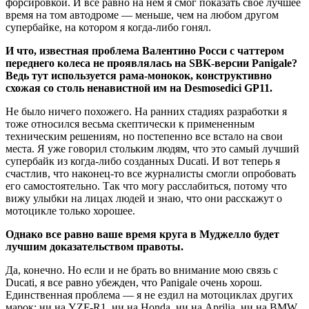
форсировкой. И все равно на нем я смог показать свое лучшее
время на том автодроме — меньше, чем на любом другом
супербайке, на котором я когда-либо гонял.
И
что,
известная
проблема
Валентино
Росси
с
чаттером
переднего
колеса
не
проявлялась
на
SBK-версии
Panigale?
Ведь
тут
используется
рама-монокок,
конструктивно
схожая
со
столь
ненавистной
им
на
Desmosedici
GP11.
Не было ничего похожего. На ранних стадиях разработки я
тоже относился весьма скептически к примененным
техническим решениям, но постепенно все встало на свои
места. Я уже говорил стольким людям, что это самый лучший
супербайк из когда-либо созданных Ducati. И вот теперь я
счастлив, что наконец-то все журналисты смогли опробовать
его самостоятельно. Так что могу расслабиться, потому что
вижу улыбки на лицах людей и знаю, что они расскажут о
мотоцикле только хорошее.
Однако
все
равно
ваше
время
круга
в
Муджелло
будет
лучшим
доказательством
правоты.
Да, конечно. Но если и не брать во внимание мою связь с
Ducati, я все равно убежден, что Panigale очень хорош.
Единственная проблема — я не ездил на мотоциклах других
марок: ни на YZF-R1, ни на Honda, ни на Aprilia, ни на BMW.