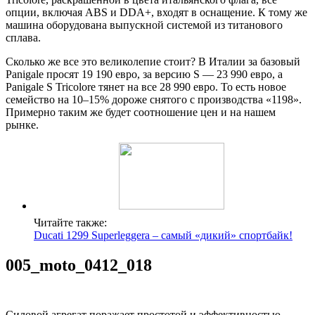
опции, включая ABS и DDA+, входят в оснащение. К тому же
машина оборудована выпускной системой из титанового
сплава.
Сколько же все это великолепие стоит? В Италии за базовый
Panigale просят 19 190 евро, за версию S — 23 990 евро, а
Panigale S Tricolore тянет на все 28 990 евро. То есть новое
семейство на 10–15% дороже снятого с производства «1198».
Примерно таким же будет соотношение цен и на нашем
рынке.
Читайте также:
Ducati 1299 Superleggera – самый «дикий» спортбайк!
005_moto_0412_018
Силовой агрегат поражает простотой и эффективностью