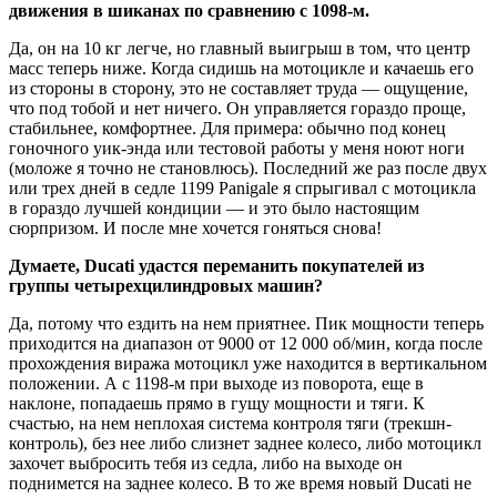
движения
в
шиканах
по
сравнению
с
1098-м.
Да, он на 10 кг легче, но главный выигрыш в том, что центр
масс теперь ниже. Когда сидишь на мотоцикле и качаешь его
из стороны в сторону, это не составляет труда — ощущение,
что под тобой и нет ничего. Он управляется гораздо проще,
стабильнее, комфортнее. Для примера: обычно под конец
гоночного уик-энда или тестовой работы у меня ноют ноги
(моложе я точно не становлюсь). Последний же раз после двух
или трех дней в седле 1199 Panigale я спрыгивал с мотоцикла
в гораздо лучшей кондиции — и это было настоящим
сюрпризом. И после мне хочется гоняться снова!
Думаете,
Ducati
удастся
переманить
покупателей
из
группы
четырехцилиндровых
машин?
Да, потому что ездить на нем приятнее. Пик мощности теперь
приходится на диапазон от 9000 от 12 000 об/мин, когда после
прохождения виража мотоцикл уже находится в вертикальном
положении. А с 1198-м при выходе из поворота, еще в
наклоне, попадаешь прямо в гущу мощности и тяги. К
счастью, на нем неплохая система контроля тяги (трекшн-
контроль), без нее либо слизнет заднее колесо, либо мотоцикл
захочет выбросить тебя из седла, либо на выходе он
поднимется на заднее колесо. В то же время новый Ducati не