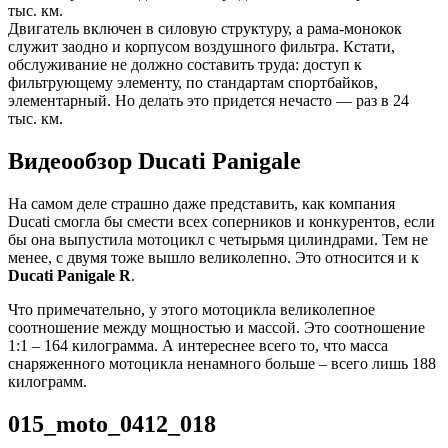
тыс. км.
Двигатель включен в силовую структуру, а рама-монокок
служит заодно и корпусом воздушного фильтра. Кстати,
обслуживание не должно составить труда: доступ к
фильтрующему элементу, по стандартам спортбайков,
элементарный. Но делать это придется нечасто — раз в 24
тыс. км.
Видеообзор Ducati Panigale
На самом деле страшно даже представить, как компания
Ducati смогла бы смести всех соперников и конкурентов, если
бы она выпустила мотоцикл с четырьмя цилиндрами. Тем не
менее, с двумя тоже вышло великолепно. Это относится и к
Ducati Panigale R
.
Что примечательно, у этого мотоцикла великолепное
соотношение между мощностью и массой. Это соотношение
1:1 – 164 килограмма. А интереснее всего то, что масса
снаряженного мотоцикла ненамного больше – всего лишь 188
килограмм.
015_moto_0412_018