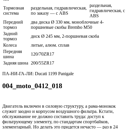
раздельная,
Тормозная
раздельная, гидравлическая,
гидравлическая, с
система
по заказу — с ABS
ABS
Передний
два диска Ø 330 мм, моноблочные 4-
тормоз
поршневые скобы Brembo M50
Задний
диск Ø 245 мм, 2-поршневая скоба
тормоз
Колеса
литые, алюм. сплав
Передняя
120/70ZR17
шина
Задняя шина
200/55ZR17
ПА-НИ-ГА-ЛИ: Ducati 1199 Panigale
004_moto_0412_018
Двигатель включен в силовую структуру, а рама-монокок
служит заодно и корпусом воздушного фильтра. Кстати,
обслуживание не должно составить труда: доступ к
фильтрующему элементу, по стандартам спортбайков,
элементарный. Но делать это придется нечасто — раз в 24