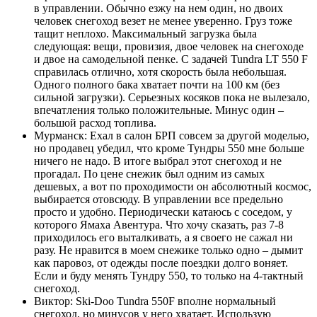
в управлении. Обычно езжу на нем один, но двоих
человек снегоход везет не менее уверенно. Груз тоже
тащит неплохо. Максимальный загрузка была
следующая: вещи, провизия, двое человек на снегоходе
и двое на самодельной пенке. С задачей Tundra LT 550 F
справилась отлично, хотя скорость была небольшая.
Одного полного бака хватает почти на 100 км (без
сильной загрузки). Серьезных косяков пока не вылезало,
впечатления только положительные. Минус один –
большой расход топлива.
Мурманск: Ехал в салон БРП совсем за другой моделью,
но продавец убедил, что кроме Тундры 550 мне больше
ничего не надо. В итоге выбрал этот снегоход и не
прогадал. По цене снежик был одним из самых
дешевых, а вот по проходимости он абсолютный космос,
выбирается отовсюду. В управлении все предельно
просто и удобно. Периодически катаюсь с соседом, у
которого Ямаха Авентура. Что хочу сказать, раз 7-8
приходилось его выталкивать, а я своего не сажал ни
разу. Не нравится в моем снежике только одно – дымит
как паровоз, от одежды после поездки долго воняет.
Если и буду менять Тундру 550, то только на 4-тактный
снегоход.
Виктор: Ski-Doo Tundra 550F вполне нормальный
снегоход, но минусов у него хватает. Использую