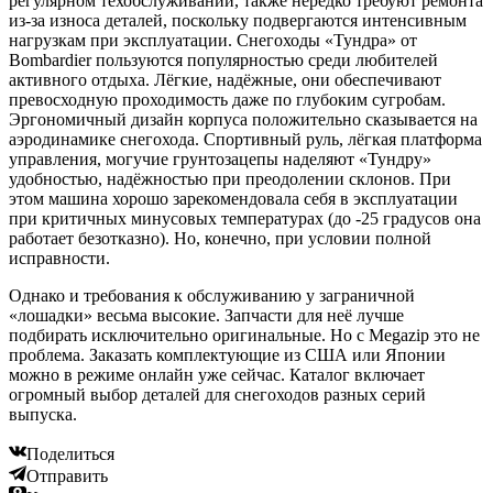
регулярном техобслуживании, также нередко требуют ремонта
из-за износа деталей, поскольку подвергаются интенсивным
нагрузкам при эксплуатации. Снегоходы «Тундра» от
Bombardier пользуются популярностью среди любителей
активного отдыха. Лёгкие, надёжные, они обеспечивают
превосходную проходимость даже по глубоким сугробам.
Эргономичный дизайн корпуса положительно сказывается на
аэродинамике снегохода. Спортивный руль, лёгкая платформа
управления, могучие грунтозацепы наделяют «Тундру»
удобностью, надёжностью при преодолении склонов. При
этом машина хорошо зарекомендовала себя в эксплуатации
при критичных минусовых температурах (до -25 градусов она
работает безотказно). Но, конечно, при условии полной
исправности.
Однако и требования к обслуживанию у заграничной
«лошадки» весьма высокие. Запчасти для неё лучше
подбирать исключительно оригинальные. Но с Megazip это не
проблема. Заказать комплектующие из США или Японии
можно в режиме онлайн уже сейчас. Каталог включает
огромный выбор деталей для снегоходов разных серий
выпуска.
Поделиться
Отправить