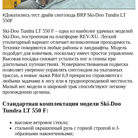
#Докатились тест драйв снегохода BRP Ski-Doo Tundra LT
550F
Ski-Doo Tundra LT 550 F – одна из наиболее удачных моделей
Ski-Doo, построенная на платформе REV-XU. Легкий
утилитарный вариант отличает великолепная проходимость.
Технике покоряются любые районы и ландшафты. Модель
подойдет для новичков, поскольку имеет простое управление.
Высокая посадка снижает усталость ног и спины при
длительных путешествиях. Усовершенствованная подвеска
позволяет уверенно управлять снегоходом на укатанных
трассах, а новые лыжи Pilot 6,9 прекрасно справляются с
любыми задачами в лесу или в труднопроходимой местности.
Малый вес модели и широкий трак способствуют легкому
прохождению целины.
Стандартная комплектация модели Ski-Doo
Tundra LT 550 F:
высокое ветровое стекло;
стальной окрашенный руль с горной стропой и J-
образными наконечниками;