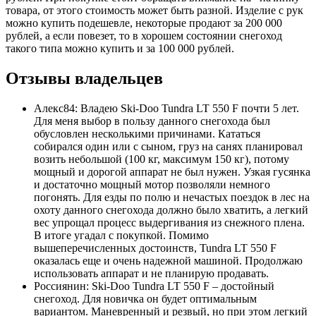
товара, от этого стоимость может быть разной. Изделие с рук
можно купить подешевле, некоторые продают за 200 000
рублей, а если повезет, то в хорошем состоянии снегоход
такого типа можно купить и за 100 000 рублей.
Отзывы владельцев
Алекс84: Владею Ski-Doo Tundra LT 550 F почти 5 лет.
Для меня выбор в пользу данного снегохода был
обусловлен несколькими причинами. Кататься
собирался один или с сыном, груз на санях планировал
возить небольшой (100 кг, максимум 150 кг), потому
мощный и дорогой аппарат не был нужен. Узкая гусянка
и достаточно мощный мотор позволяли немного
погонять. Для езды по полю и нечастых поездок в лес на
охоту данного снегохода должно было хватить, а легкий
вес упрощал процесс выдергивания из снежного плена.
В итоге угадал с покупкой. Помимо
вышеперечисленных достоинств, Tundra LT 550 F
оказалась еще и очень надежной машиной. Продолжаю
использовать аппарат и не планирую продавать.
Россиянин: Ski-Doo Tundra LT 550 F – достойный
снегоход. Для новичка он будет оптимальным
вариантом. Маневренный и резвый, но при этом легкий