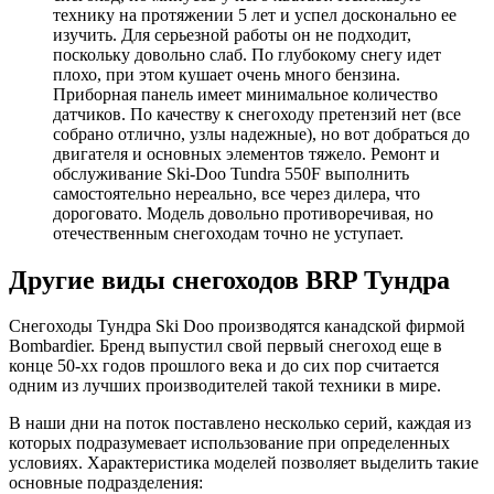
технику на протяжении 5 лет и успел досконально ее
изучить. Для серьезной работы он не подходит,
поскольку довольно слаб. По глубокому снегу идет
плохо, при этом кушает очень много бензина.
Приборная панель имеет минимальное количество
датчиков. По качеству к снегоходу претензий нет (все
собрано отлично, узлы надежные), но вот добраться до
двигателя и основных элементов тяжело. Ремонт и
обслуживание Ski-Doo Tundra 550F выполнить
самостоятельно нереально, все через дилера, что
дороговато. Модель довольно противоречивая, но
отечественным снегоходам точно не уступает.
Другие виды снегоходов BRP Тундра
Снегоходы Тундра Ski Doo производятся канадской фирмой
Bombardier. Бренд выпустил свой первый снегоход еще в
конце 50-хх годов прошлого века и до сих пор считается
одним из лучших производителей такой техники в мире.
В наши дни на поток поставлено несколько серий, каждая из
которых подразумевает использование при определенных
условиях. Характеристика моделей позволяет выделить такие
основные подразделения: