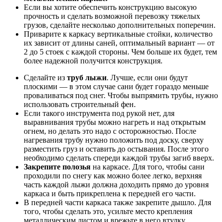
Если вы хотите обеспечить конструкцию высокую
прочность и сделать возможной перевозку тяжелых
грузов, сделайте несколько дополнительных поперечин.
Приварите к каркасу вертикальные стойки, количество
их зависит от длины саней, оптимальный вариант — от
2 до 5 стоек с каждой стороны. Чем больше их будет, тем
более надежной получится конструкция.
Сделайте из
труб лыжи
. Лучше, если они будут
плоскими — в этом случае сани будет гораздо меньше
проваливаться под снег. Чтобы выпрямить трубы, нужно
использовать строительный фен.
Если такого инструмента под рукой нет, для
выравнивания трубы можно нагреть и над открытым
огнем, но делать это надо с осторожностью. После
нагревания трубу нужно положить под доску, сверху
разместить груз и оставить до остывания. После этого
необходимо сделать спереди каждой трубы загиб вверх.
Закрепите полозья
на каркасе. Для того, чтобы сани
проходили по снегу как можно более легко, верхняя
часть каждой лыжи должна доходить прямо до уровня
каркаса и быть прикреплена к передней его части.
В передней части каркаса также закрепите дышло. Для
того, чтобы сделать это, усильте место крепления
металлическим листом и врежьте в него втулку.