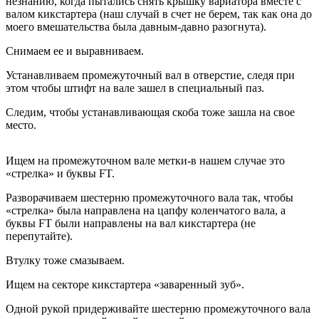
незнанию, когда пытались снять крышку вариатора вместе с
валом кикстартера (наш случай в счет не берем, так как она до
моего вмешательства была давным-давно разогнута).
Снимаем ее и выравниваем.
Устанавливаем промежуточный вал в отверстие, следя при
этом чтобы штифт на вале зашел в специальный паз.
Следим, чтобы устанавливающая скоба тоже зашла на свое
место.
Ищем на промежуточном вале метки-в нашем случае это
«стрелка» и буквы FT.
Разворачиваем шестерню промежуточного вала так, чтобы
«стрелка» была направлена на цапфу коленчатого вала, а
буквы FT были направлены на вал кикстартера (не
перепутайте).
Втулку тоже смазываем.
Ищем на секторе кикстартера «заваренный зуб».
Одной рукой придерживайте шестерню промежуточного вала