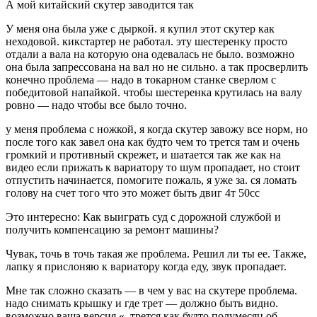
А мой китайский скутер заводится так
У меня она была уже с дыркой. я купил этот скутер как
неходовой. кикстартер не работал. эту шестеренку просто
отдали а вала на которую она одевалась не было. возможно
она была запрессована на вал но не сильно. а так просверлить
конечно проблема — надо в токарном станке сверлом с
победитовой напайкой. чтобы шестеренка крутилась на валу
ровно — надо чтобы все было точно.
у меня проблема с ножкой, я когда скутер завожу все норм, но
после того как завел она как будто чем то трется там и очень
громкий и противный скрежет, и шатается так же как на
видео если прижать к вариатору то шум пропадает, но стоит
отпустить начинается, помогите пожаль, я уже за. ся ломать
голову на счет того что это может быть двиг 4т 50сс
Это интересно: Как выиграть суд с дорожной службой и
получить компенсацию за ремонт машины?
Чувак, точь в точь такая же проблема. Решил ли ты ее. Также,
лапку я прислоняю к вариатору когда еду, звук пропадает.
Мне так сложно сказать — в чем у вас на скутере проблема.
надо снимать крышку и где трет — должно быть видно.
возможно ваша версия «. трется как будто полумесяц об