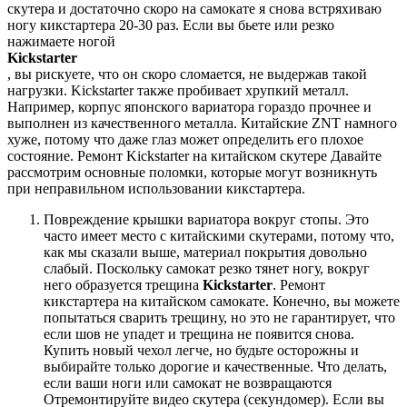
скутера и достаточно скоро на самокате я снова встряхиваю
ногу кикстартера 20-30 раз. Если вы бьете или резко
нажимаете ногой
Kickstarter
, вы рискуете, что он скоро сломается, не выдержав такой
нагрузки. Kickstarter также пробивает хрупкий металл.
Например, корпус японского вариатора гораздо прочнее и
выполнен из качественного металла. Китайские ZNT намного
хуже, потому что даже глаз может определить его плохое
состояние. Ремонт Kickstarter на китайском скутере Давайте
рассмотрим основные поломки, которые могут возникнуть
при неправильном использовании кикстартера.
Повреждение крышки вариатора вокруг стопы. Это
часто имеет место с китайскими скутерами, потому что,
как мы сказали выше, материал покрытия довольно
слабый. Поскольку самокат резко тянет ногу, вокруг
него образуется трещина
Kickstarter
. Ремонт
кикстартера на китайском самокате. Конечно, вы можете
попытаться сварить трещину, но это не гарантирует, что
если шов не упадет и трещина не появится снова.
Купить новый чехол легче, но будьте осторожны и
выбирайте только дорогие и качественные. Что делать,
если ваши ноги или самокат не возвращаются
Отремонтируйте видео скутера (секундомер). Если вы