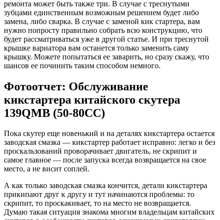
ремонта может быть также три. В случае с треснутыми
зубцами единственным возможным решением будет либо
замена, либо сварка. В случае с заменой кик стартера, вам
нужно попросту правильно собрать всю конструкцию, что
будет рассматриваться уже в другой статье. И при треснутой
крышке вариатора вам останется только заменить саму
крышку. Можете попытаться ее заварить, но сразу скажу, что
шансов ее починить таким способом немного.
Фотоотчет: Обслуживание
кикстартера китайского скутера
139QMB (50-80CC)
Пока скутер еще новенький и на деталях кикстартера остается
заводская смазка — кикстартер работает исправно: легко и без
проскальзований проворачивает двигатель, не скрипит и
самое главное — после запуска всегда возвращается на свое
место, а не висит соплей.
А как только заводская смазка кончится, детали кикстартера
прикипают друг к другу и тут начинаются проблемы: то
скрипит, то проскакивает, то на место не возвращается.
Думаю такая ситуация знакома многим владельцам китайских