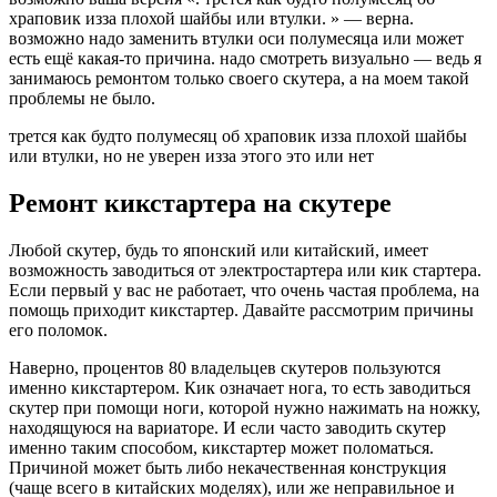
храповик изза плохой шайбы или втулки. » — верна.
возможно надо заменить втулки оси полумесяца или может
есть ещё какая-то причина. надо смотреть визуально — ведь я
занимаюсь ремонтом только своего скутера, а на моем такой
проблемы не было.
трется как будто полумесяц об храповик изза плохой шайбы
или втулки, но не уверен изза этого это или нет
Ремонт кикстартера на скутере
Любой скутер, будь то японский или китайский, имеет
возможность заводиться от электростартера или кик стартера.
Если первый у вас не работает, что очень частая проблема, на
помощь приходит кикстартер. Давайте рассмотрим причины
его поломок.
Наверно, процентов 80 владельцев скутеров пользуются
именно кикстартером. Кик означает нога, то есть заводиться
скутер при помощи ноги, которой нужно нажимать на ножку,
находящуюся на вариаторе. И если часто заводить скутер
именно таким способом, кикстартер может поломаться.
Причиной может быть либо некачественная конструкция
(чаще всего в китайских моделях), или же неправильное и