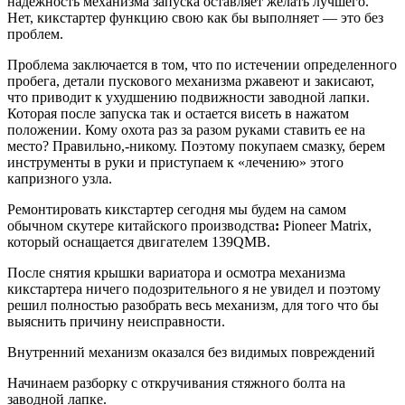
надежность механизма запуска оставляет желать лучшего.
Нет, кикстартер функцию свою как бы выполняет — это без
проблем.
Проблема заключается в том, что по истечении определенного
пробега, детали пускового механизма ржавеют и закисают,
что приводит к ухудшению подвижности заводной лапки.
Которая после запуска так и остается висеть в нажатом
положении. Кому охота раз за разом руками ставить ее на
место? Правильно,-никому. Поэтому покупаем смазку, берем
инструменты в руки и приступаем к «лечению» этого
капризного узла.
Ремонтировать кикстартер сегодня мы будем на самом
обычном скутере китайского производства
:
Pioneer Matrix,
который оснащается двигателем 139QMB.
После снятия крышки вариатора и осмотра механизма
кикстартера ничего подозрительного я не увидел и поэтому
решил полностью разобрать весь механизм, для того что бы
выяснить причину неисправности.
Внутренний механизм оказался без видимых повреждений
Начинаем разборку с откручивания стяжного болта на
заводной лапке.