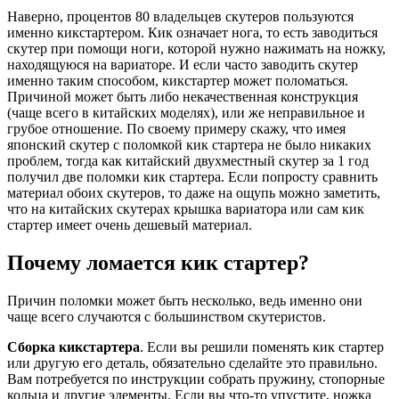
Наверно, процентов 80 владельцев скутеров пользуются
именно кикстартером. Кик означает нога, то есть заводиться
скутер при помощи ноги, которой нужно нажимать на ножку,
находящуюся на вариаторе. И если часто заводить скутер
именно таким способом, кикстартер может поломаться.
Причиной может быть либо некачественная конструкция
(чаще всего в китайских моделях), или же неправильное и
грубое отношение. По своему примеру скажу, что имея
японский скутер с поломкой кик стартера не было никаких
проблем, тогда как китайский двухместный скутер за 1 год
получил две поломки кик стартера. Если попросту сравнить
материал обоих скутеров, то даже на ощупь можно заметить,
что на китайских скутерах крышка вариатора или сам кик
стартер имеет очень дешевый материал.
Почему ломается кик стартер?
Причин поломки может быть несколько, ведь именно они
чаще всего случаются с большинством скутеристов.
Сборка кикстартера
. Если вы решили поменять кик стартер
или другую его деталь, обязательно сделайте это правильно.
Вам потребуется по инструкции собрать пружину, стопорные
кольца и другие элементы. Если вы что-то упустите, ножка