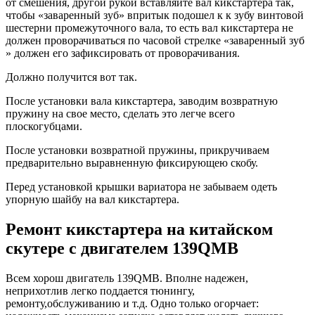
от смешения, другой рукой вставляйте вал кикстартера так,
чтобы «заваренный зуб» впритык подошел к к зубу винтовой
шестерни промежуточного вала, то есть вал кикстартера не
должен проворачиваться по часовой стрелке «заваренный зуб
» должен его зафиксировать от проворачивания.
Должно получится вот так.
После установки вала кикстартера, заводим возвратную
пружину на свое место, сделать это легче всего
плоскогубцами.
После установки возвратной пружины, прикручиваем
предварительно выравненную фиксирующею скобу.
Перед установкой крышки вариатора не забываем одеть
упорную шайбу на вал кикстартера.
Ремонт кикстартера на китайском
скутере с двигателем 139QMB
Всем хорош двигатель 139QMB. Вполне надежен,
неприхотлив легко поддается тюнингу,
ремонту,обслуживанию и т.д. Одно только огорчает: