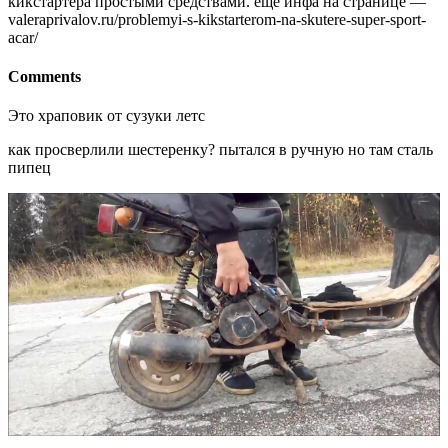
кикстартера простыми средствами. еще инфа на странице —
valeraprivalov.ru/problemyi-s-kikstarterom-na-skutere-super-sport-
acar/
Comments
Это храповик от сузуки летс
как просверлили шестеренку? пытался в ручную но там сталь
пипец