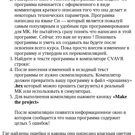
программа начинается с оформленного в виде
комментария краткого описания того что она делает и
некоторых технических параметров. Программа
написана на языке Си — который является пожалуй
самым популярным и удобным при программировании
для МК. Не пытайтесь сразу понять что написано в этой
программе. Сейчас это вам не нужно ! Понимать
программы и уметь их создавать вы будете после
освоения всего курса. Пока просто внесем изменение в
программу и утвердим их перекомпиляцией.
Найдите в тексте программы в компиляторе CVAVR
строки:
После внесения изменений в исходный текст
программы ее нужно cкомпилировать. Компилятор
должен превратить вашу программу в файл «прошивку»
.hex
который можно прошить (загрузить) в реальный
МК или использовать в симуляторах.
Для выполнения компиляции нажмите кнопку
«Make
the project»
После компиляции появится информационное окно в
котором сообщается что наша программа содержит
целых 5 ошибок!
Где найдены ошибки и каковы они написано красным цветом