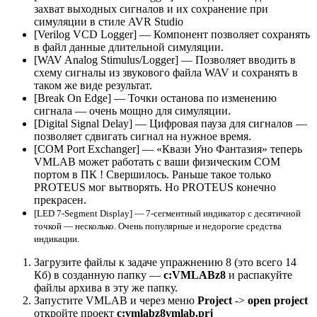
захват выходных сигналов и их сохранение при
симуляции в стиле AVR Studio
[Verilog VCD Logger] — Компонент позволяет сохранять
в файл данные длительной симуляции.
[WAV Analog Stimulus/Logger] — Позволяет вводить в
схему сигналы из звукового файла WAV и сохранять в
таком же виде результат.
[Break On Edge] — Точки останова по изменению
сигнала — очень мощно для симуляции.
[Digital Signal Delay] — Цифровая пауза для сигналов —
позволяет сдвигать сигнал на нужное время.
[COM Port Exchanger] — «Квази Уно Фантазия» теперь
VMLAB может работать с ваши физическим COM
портом в ПК ! Свершилось. Раньше такое только
PROTEUS мог вытворять. Но PROTEUS конечно
прекрасен.
[LED 7-Segment Display] — 7-сегментный индикатор с десятичной
точкой — несколько. Очень популярные и недорогие средства
индикации.
Загрузите файлы к задаче упражнению 8 (это всего 14
Кб) в созданную папку —
c:VMLABz8
и распакуйте
файлы архива в эту же папку.
Запустите VMLAB и через меню
Project
->
open project
откройте проект
c:vmlabz8vmlab.prj