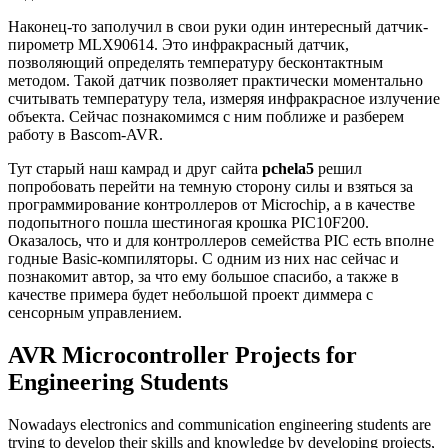
Наконец-то заполучил в свои руки один интересный датчик-
пирометр MLX90614. Это инфракрасный датчик,
позволяющий определять температуру бесконтактным
методом. Такой датчик позволяет практически моментально
считывать температуру тела, измеряя инфракрасное излучение
объекта. Сейчас познакомимся с ним поближе и разберем
работу в Bascom-AVR.
Тут старый наш камрад и друг сайта
pchela5
решил
попробовать перейти на темную сторону силы и взяться за
программирование контроллеров от Microchip, а в качестве
подопытного пошла шестиногая крошка PIC10F200.
Оказалось, что и для контроллеров семейства PIC есть вполне
годные Basic-компиляторы. С одним из них нас сейчас и
познакомит автор, за что ему большое спасибо, а также в
качестве примера будет небольшой проект диммера с
сенсорным управлением.
AVR Microcontroller Projects for
Engineering Students
Nowadays electronics and communication engineering students are
trying to develop their skills and knowledge by developing projects,