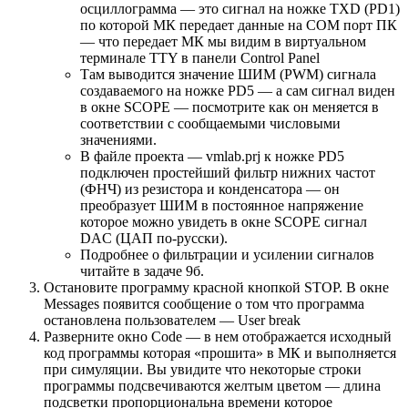
осциллограмма — это сигнал на ножке TXD (PD1)
по которой МК передает данные на COM порт ПК
— что передает МК мы видим в виртуальном
терминале TTY в панели Control Panel
Там выводится значение ШИМ (PWM) сигнала
создаваемого на ножке PD5 — а сам сигнал виден
в окне SCOPE — посмотрите как он меняется в
соответствии с сообщаемыми числовыми
значениями.
В файле проекта — vmlab.prj к ножке PD5
подключен простейший фильтр нижних частот
(ФНЧ) из резистора и конденсатора — он
преобразует ШИМ в постоянное напряжение
которое можно увидеть в окне SCOPE сигнал
DAC (ЦАП по-русски).
Подробнее о фильтрации и усилении сигналов
читайте в задаче 9б.
Остановите программу красной кнопкой STOP. В окне
Messages появится сообщение о том что программа
остановлена пользователем — User break
Разверните окно Code — в нем отображается исходный
код программы которая «прошита» в МК и выполняется
при симуляции. Вы увидите что некоторые строки
программы подсвечиваются желтым цветом — длина
подсветки пропорциональна времени которое