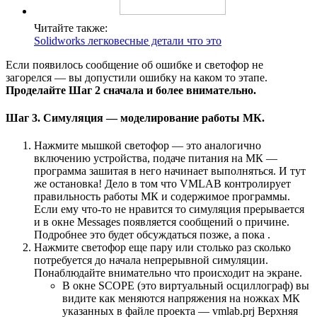
Читайте также:
Solidworks легковесные детали что это
Если появилось сообщение об ошибке и светофор не
загорелся — вы допустили ошибку на каком то этапе.
Проделайте Шаг 2 сначала и более внимательно.
Шаг 3. Симуляция — моделирование работы МК.
Нажмите мышкой светофор — это аналогично
включению устройства, подаче питания на МК —
программа зашитая в него начинает выполняться. И тут
же остановка! Дело в том что VMLAB контролирует
правильность работы МК и содержимое программы.
Если ему что-то не нравится то симуляция прерывается
и в окне Messages появляется сообщений о причине.
Подробнее это будет обсуждаться позже, а пока .
Нажмите светофор еще пару или столько раз сколько
потребуется до начала непрерывной симуляции.
Понаблюдайте внимательно что происходит на экране.
В окне SCOPE (это виртуальный осциллограф) вы
видите как меняются напряжения на ножках МК
указанных в файле проекта — vmlab.prj Верхняя