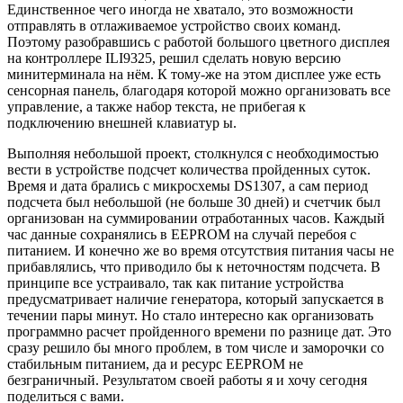
Единственное чего иногда не хватало, это возможности
отправлять в отлаживаемое устройство своих команд.
Поэтому разобравшись с работой большого цветного дисплея
на контроллере ILI9325, решил сделать новую версию
минитерминала на нём. К тому-же на этом дисплее уже есть
сенсорная панель, благодаря которой можно организовать все
управление, а также набор текста, не прибегая к
подключению внешней клавиатур ы.
Выполняя небольшой проект, столкнулся с необходимостью
вести в устройстве подсчет количества пройденных суток.
Время и дата брались с микросхемы DS1307, а сам период
подсчета был небольшой (не больше 30 дней) и счетчик был
организован на суммировании отработанных часов. Каждый
час данные сохранялись в EEPROM на случай перебоя с
питанием. И конечно же во время отсутствия питания часы не
прибавлялись, что приводило бы к неточностям подсчета. В
принципе все устраивало, так как питание устройства
предусматривает наличие генератора, который запускается в
течении пары минут. Но стало интересно как организовать
программно расчет пройденного времени по разнице дат. Это
сразу решило бы много проблем, в том числе и заморочки со
стабильным питанием, да и ресурс EEPROM не
безграничный. Результатом своей работы я и хочу сегодня
поделиться с вами.