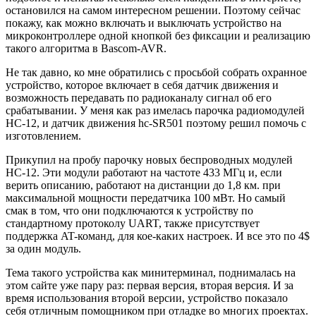
остановился на самом интересном решении. Поэтому сейчас
покажу, как можно включать и выключать устройство на
микроконтроллере одной кнопкой без фиксации и реализацию
такого алгоритма в Bascom-AVR.
Не так давно, ко мне обратились с просьбой собрать охранное
устройство, которое включает в себя датчик движения и
возможность передавать по радиоканалу сигнал об его
срабатывании. У меня как раз имелась парочка радиомодулей
HC-12, и датчик движения hc-SR501 поэтому решил помочь с
изготовлением.
Прикупил на пробу парочку новых беспроводных модулей
HC-12. Эти модули работают на частоте 433 МГц и, если
верить описанию, работают на дистанции до 1,8 км. при
максимальной мощности передатчика 100 мВт. Но самый
смак в том, что они подключаются к устройству по
стандартному протоколу UART, также присутствует
поддержка AT-команд, для кое-каких настроек. И все это по 4$
за один модуль.
Тема такого устройства как минитерминал, поднималась на
этом сайте уже пару раз: первая версия, вторая версия. И за
время использования второй версии, устройство показало
себя отличным помощником при отладке во многих проектах.