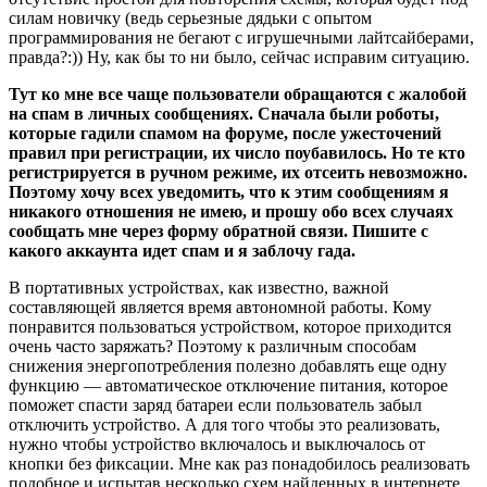
силам новичку (ведь серьезные дядьки с опытом
программирования не бегают с игрушечными лайтсайберами,
правда?:)) Ну, как бы то ни было, сейчас исправим ситуацию.
Тут ко мне все чаще пользователи обращаются с жалобой
на спам в личных сообщениях. Сначала были роботы,
которые гадили спамом на форуме, после ужесточений
правил при регистрации, их число поубавилось. Но те кто
регистрируется в ручном режиме, их отсеить невозможно.
Поэтому хочу всех уведомить, что к этим сообщениям я
никакого отношения не имею, и прошу обо всех случаях
сообщать мне через форму обратной связи. Пишите с
какого аккаунта идет спам и я заблочу гада.
В портативных устройствах, как известно, важной
составляющей является время автономной работы. Кому
понравится пользоваться устройством, которое приходится
очень часто заряжать? Поэтому к различным способам
снижения энергопотребления полезно добавлять еще одну
функцию — автоматическое отключение питания, которое
поможет спасти заряд батареи если пользователь забыл
отключить устройство. А для того чтобы это реализовать,
нужно чтобы устройство включалось и выключалось от
кнопки без фиксации. Мне как раз понадобилось реализовать
подобное и испытав несколько схем найденных в интернете,