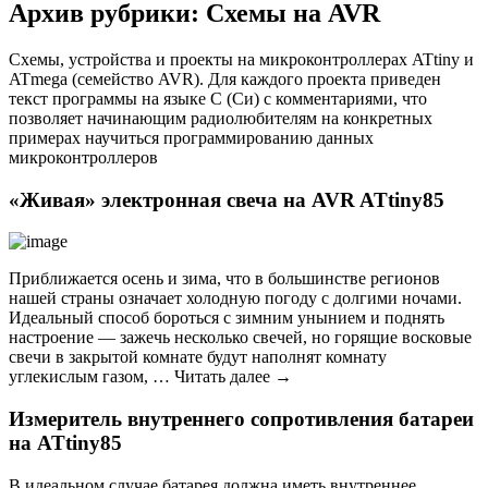
Архив рубрики: Схемы на AVR
Схемы, устройства и проекты на микроконтроллерах ATtiny и
ATmega (семейство AVR). Для каждого проекта приведен
текст программы на языке С (Си) с комментариями, что
позволяет начинающим радиолюбителям на конкретных
примерах научиться программированию данных
микроконтроллеров
«Живая» электронная свеча на AVR ATtiny85
Приближается осень и зима, что в большинстве регионов
нашей страны означает холодную погоду с долгими ночами.
Идеальный способ бороться с зимним унынием и поднять
настроение — зажечь несколько свечей, но горящие восковые
свечи в закрытой комнате будут наполнят комнату
углекислым газом, … Читать далее →
Измеритель внутреннего сопротивления батареи
на ATtiny85
В идеальном случае батарея должна иметь внутреннее