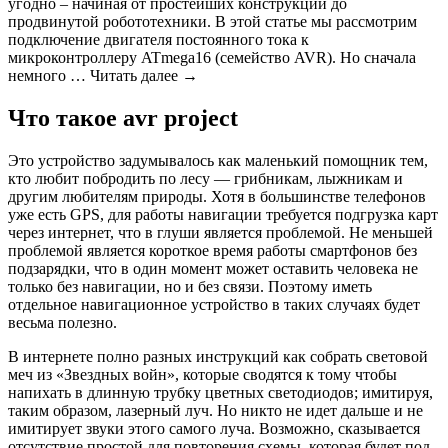
угодно – начиная от простейших конструкций до
продвинутой робототехники. В этой статье мы рассмотрим
подключение двигателя постоянного тока к
микроконтроллеру ATmega16 (семейство AVR). Но сначала
немного … Читать далее →
Что такое avr project
Это устройство задумывалось как маленький помощник тем,
кто любит побродить по лесу — грибникам, лыжникам и
другим любителям природы. Хотя в большинстве телефонов
уже есть GPS, для работы навигации требуется подгрузка карт
через интернет, что в глуши является проблемой. Не меньшей
проблемой является короткое время работы смартфонов без
подзарядки, что в один момент может оставить человека не
только без навигации, но и без связи. Поэтому иметь
отдельное навигационное устройство в таких случаях будет
весьма полезно.
В интернете полно разных инструкций как собрать световой
меч из «Звездных войн», которые сводятся к тому чтобы
напихать в длинную трубку цветных светодиодов; имитируя,
таким образом, лазерный луч. Но никто не идет дальше и не
имитирует звуки этого самого луча. Возможно, сказывается
отсутствие простой для повторения схемы, которая будет под