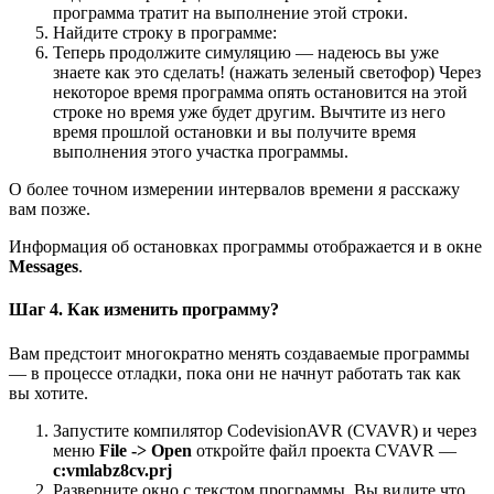
программа тратит на выполнение этой строки.
Найдите строку в программе:
Теперь продолжите симуляцию — надеюсь вы уже
знаете как это сделать! (нажать зеленый светофор) Через
некоторое время программа опять остановится на этой
строке но время уже будет другим. Вычтите из него
время прошлой остановки и вы получите время
выполнения этого участка программы.
О более точном измерении интервалов времени я расскажу
вам позже.
Информация об остановках программы отображается и в окне
Messages
.
Шаг 4. Как изменить программу?
Вам предстоит многократно менять создаваемые программы
— в процессе отладки, пока они не начнут работать так как
вы хотите.
Запустите компилятор CodevisionAVR (CVAVR) и через
меню
File -> Open
откройте файл проекта CVAVR —
c:vmlabz8cv.prj
Разверните окно с текстом программы. Вы видите что