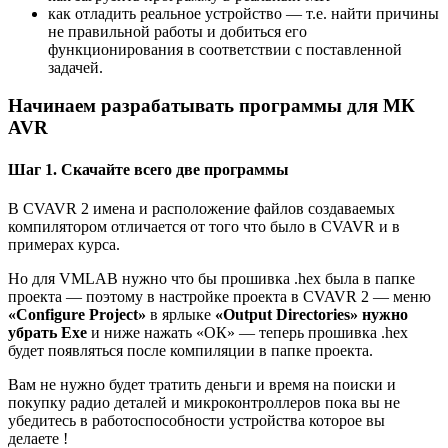
как отладить реальное устройство — т.е. найти причины
не правильной работы и добиться его
функционирования в соответствии с поставленной
задачей.
Начинаем разрабатывать программы для МК
AVR
Шаг 1. Скачайте всего две программы
В CVAVR 2 имена и расположение файлов создаваемых
компилятором отличается от того что было в CVAVR и в
примерах курса.
Но для VMLAB нужно что бы прошивка .hex была в папке
проекта — поэтому в настройке проекта в CVAVR 2 — меню
«Configure Project»
в ярлыке
«Output Directories»
нужно
убрать Exe
и ниже нажать «ОК» — теперь прошивка .hex
будет появляться после компиляции в папке проекта.
Вам не нужно будет тратить деньги и время на поиски и
покупку радио деталей и микроконтроллеров пока вы не
убедитесь в работоспособности устройства которое вы
делаете !