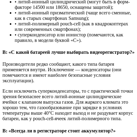
• литий-ионный цилиндрический (могут быть в форм-
факторе 14500 или 18650, оснащены защитой);
• литий-ионный призматический (чаще всего сменные,
как в старых смартфонах Samsung);
• литий-полимерный pouch-cell (как в квадрокоптерах
или современных смартфонах);
• суперконденсатор или ионистор (помечаются, как
правило, в модели буквой «C»).
В: «С какой батареей лучше выбирать видеорегистратор?»
Производители редко сообщают, какого типа батарея
применяется внутри. Исключение — конденсаторы (они
помечаются и имеют наиболее безопасные условия
эксплуатации).
Если исключить суперконденсаторы, то с практической точки
зрения безопаснее всего литий-ионные цилиндрические
ячейки с клапаном выпуска газов. Для жаркого климата это
хорошо тем, что газообразование при зарядке в условиях
температуры выше 40°C находит выход и не раздувает корпус
батареи, как у pouch-cell-ячеек литий-полимерного типа.
В: «Всегда ли в регистраторе стоит аккумулятор?»