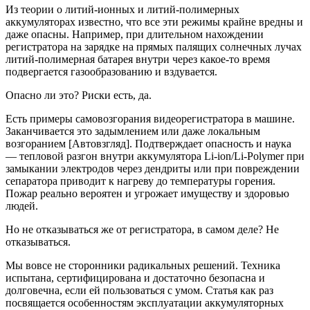
Из теории о литий-ионных и литий-полимерных
аккумуляторах известно, что все эти режимы крайне вредны и
даже опасны. Например, при длительном нахождении
регистратора на зарядке на прямых палящих солнечных лучах
литий-полимерная батарея внутри через какое-то время
подвергается газообразованию и вздувается.
Опасно ли это? Риски есть, да.
Есть примеры самовозгорания видеорегистратора в машине.
Заканчивается это задымлением или даже локальным
возгоранием [Автовзгляд]. Подтверждает опасность и наука
— тепловой разгон внутри аккумулятора Li-ion/Li-Polymer при
замыкании электродов через дендриты или при повреждении
сепаратора приводит к нагреву до температуры горения.
Пожар реально вероятен и угрожает имуществу и здоровью
людей.
Но не отказываться же от регистратора, в самом деле? Не
отказываться.
Мы вовсе не сторонники радикальных решений. Техника
испытана, сертифицирована и достаточно безопасна и
долговечна, если ей пользоваться с умом. Статья как раз
посвящается особенностям эксплуатации аккумуляторных