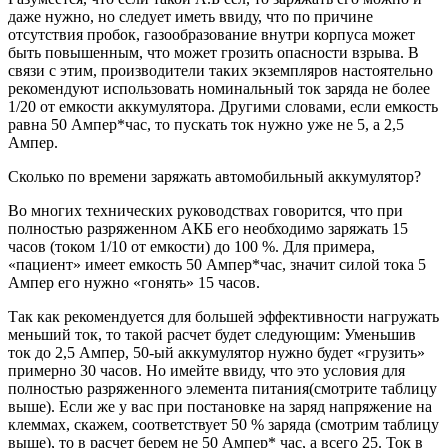
даже нужно, но следует иметь ввиду, что по причине
отсутствия пробок, газообразование внутри корпуса может
быть повышенным, что может грозить опасности взрыва. В
связи с этим, производители таких экземпляров настоятельно
рекомендуют использовать номинальный ток заряда не более
1/20 от емкости аккумулятора. Другими словами, если емкость
равна 50 Ампер*час, то пускать ток нужно уже не 5, а 2,5
Ампер.
Сколько по времени заряжать автомобильный аккумулятор?
Во многих технических руководствах говорится, что при
полностью разряженном АКБ его необходимо заряжать 15
часов (током 1/10 от емкости) до 100 %. Для примера,
«пациент» имеет емкость 50 Ампер*час, значит силой тока 5
Ампер его нужно «гонять» 15 часов.
Так как рекомендуется для большей эффективности нагружать
меньший ток, то такой расчет будет следующим: Уменьшив
ток до 2,5 Ампер, 50-ый аккумулятор нужно будет «грузить»
примерно 30 часов. Но имейте ввиду, что это условия для
полностью разряженного элемента питания(смотрите таблицу
выше). Если же у вас при постановке на заряд напряжение на
клеммах, скажем, соответствует 50 % заряда (смотрим таблицу
выше), то в расчет берем не 50 Ампер* час, а всего 25. Ток в