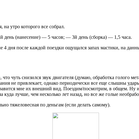
 на утро которого все собрал.
й день (нанесение) — 5 часов; — 3й день (сборка) — 1,5 часа.
 4 дня после каждой поездки ощущался запах мастики, на данн
 что чуть снизился звук двигателя (думаю, обработка голого мет
ания не привлекает, однако периодически все еще слышны удары
авится мне их внешний вид. Поездим/посмотрим, в общем. Ну и,
ла куда лучше, чем несколько лет назад, но все же голые необра
льно тяжеловесная по деньгам (если делать самому).