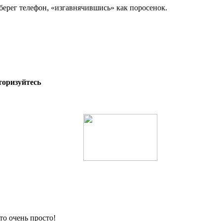
оберег телефон, «изгавнячившись» как поросенок.
торизуйтесь
то очень просто!