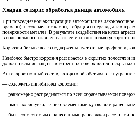
Хендай солярис обработка днища автомобиля
При повседневной эксплуатации автомобиля на лакокрасочное 
времени), песок, мелкие камни, вибрация и перепады темпера
поверхности металла. В результате воздействия на кузов агрес
в воде большого количества солей и кислот только ускоряет пр
Коррозии больше всего подвержены пустотелые профили кузова,
Наиболее быстро коррозия развивается в скрытых полостях и ни
дополнительной защиты внутренних поверхностей и скрытых п
Антикоррозионный состав, которым обрабатывают внутренние 
— содержать ингибиторы коррозии;
— равномерно распределяться по всей обрабатываемой поверхн
— иметь хорошую адгезию с элементами кузова или ранее на
— быть совместимым с нанесенными ранее лакокрасочными п