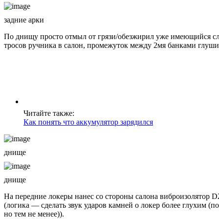
задние арки
По днищу просто отмыл от грязи/обезжирил уже имеющийся слой
тросов ручника в салон, промежуток между 2мя банками глуши
Читайте также:
Как понять что аккумулятор зарядился
днище
днище
На передние локеры нанес со стороны салона виброизолятор D
(логика — сделать звук ударов камней о локер более глухим (п
но тем не менее)).