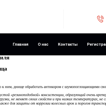
Главная
О нас
Контакты
Регистра
биля
ища
но к ним, днище обработать антикором с шумопоглощающими св
густой «резиноподобной» консистенции, образующий очень креп
зки, не меняет своих свойств и при низких температурах, не ст
е для защиты от коррозии колесных арок и порогов транспор