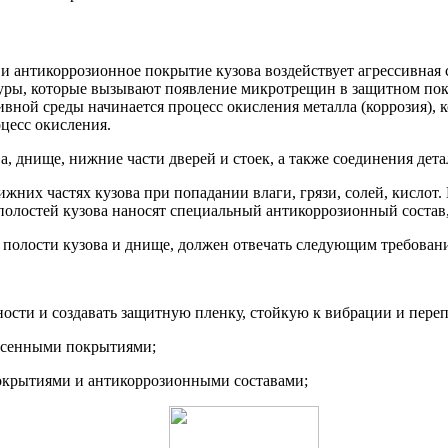
и антикоррозионное покрытие кузова воздействует агрессивная 
туры, которые вызывают появление микротрещин в защитном пок
сивной среды начинается процесс окисления металла (коррозия),
оцесс окисления.
 днище, нижние части дверей и стоек, а также соединения детал
жних частях кузова при попадании влаги, грязи, солей, кислот.
олостей кузова наносят специальный антикоррозионный состав,
полости кузова и днище, должен отвечать следующим требован
ости и создавать защитную пленку, стойкую к вибрации и пере
несенными покрытиями;
окрытиями и антикоррозионными составами;