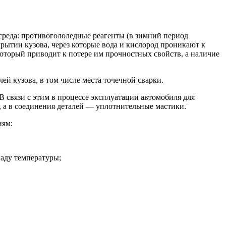
среда: противогололедные реагенты (в зимний период
рытии кузова, через которые вода и кислород проникают к
 который приводит к потере им прочностных свойств, а наличие
ей кузова, в том числе места точечной сварки.
 В связи с этим в процессе эксплуатации автомобиля для
 а в соединения деталей — уплотнительные мастики.
иям:
паду температуры;