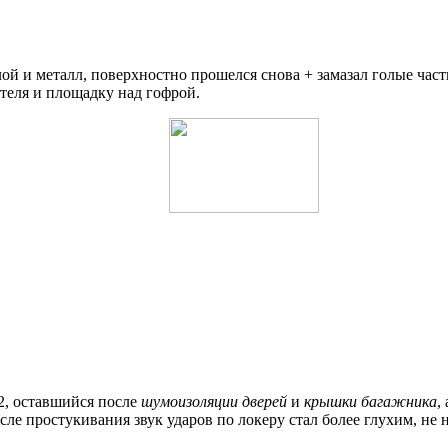
 и металл, поверхностно прошелся снова + замазал голые части
теля и площадку над гофрой.
2, оставшийся после
шумоизоляции дверей
и
крышки багажника
,
осле простукивания звук ударов по локеру стал более глухим, не