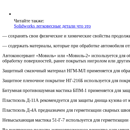
Читайте также:
Solidworks легковесные детали что это
— сохранять свои физические и химические свойства продолж
— содержать материалы, которые при обработке автомобиля от
Автоконсервант «Мовиль» или «Мовиль-2» используется для об
обработку поверхностей, ранее покрытых нигролом или другим
Защитный смазочный материал НГМ-МЛ применяется для обраб
Защитное пленочное покрытие НГ-216Б используется для покры
Битумная противошумная мастика БПМ-1 применяется для защи
Пластизоль Д-11А рекомендуется для защиты днища кузова от к
Пластизоль Д-4А предназначен для герметизации сварных шво
Невысыхающая мастика 51-Г-7 используется для герметизации 
Во внутренние полости антикоррозионное вещество напыляют 