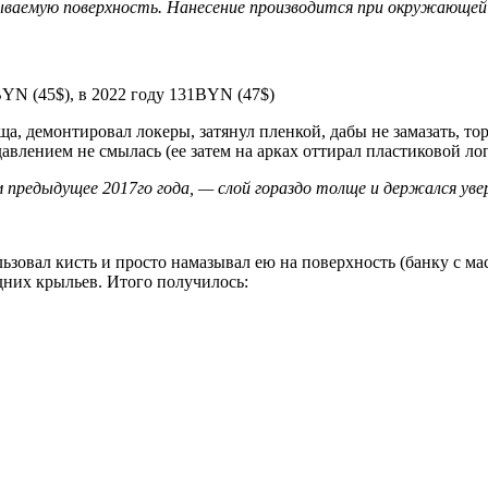
аемую поверхность. Нанесение производится при окружающей 
BYN (45$), в 2022 году 131BYN (47$)
ща, демонтировал локеры, затянул пленкой, дабы не замазать, т
 давлением не смылась (ее затем на арках оттирал пластиковой 
предыдущее 2017го года, — слой гораздо толще и держался увер
льзовал кисть и просто намазывал ею на поверхность (банку с ма
дних крыльев. Итого получилось: