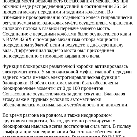
необходимости возможность согласования имеющегося при
обычной езде распределения усилий в соотношении 36 : 64
процента между передними и задними колёсами. Во
избежание проворачивания отдельного колеса гидравлически
регулируемая многодисковая муфта осуществляла управление
силового потока в главной передаче заднего моста.
Соединение с передними колёсами было осуществлено как и
в BMW 325iX с помощью механизма отбора мощности
посредством зубчатой цепи и ведущего к дифференциалу
вала. Дифференциал заднего моста был присоединен
непосредственно с помощью карданного вала.
Функция блокировки раздаточной коробки активировалась
электромагнитно. У многодисковой муфты главной передачи
заднего моста имелась электрогидравлическая функция
блокировки. В обеих системах могли быть обеспечены
блокировочные моменты от 0 до 100 процентов.
Согласование осуществлялось за доли секунды. Благодаря
этому даже в трудных условиях автоматически
обеспечивалась максимальная устойчивость при движении.
Во время разгона на ровном, а также неоднородном
грунтовом покрытии, благодаря точно регулируемым
блокировкам имелась всегда достаточная сила тяги. В пользу
комфорта при маневрировании было также обеспечение