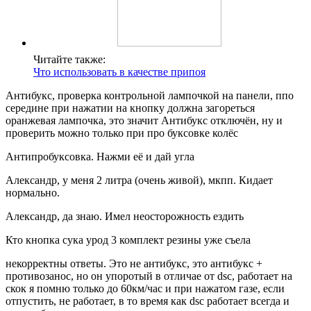
Читайте также:
Что использовать в качестве припоя
Антибукс, проверка контрольной лампочкой на панели, ппо
середине при нажатии на кнопку должна загореться
оранжевая лампочка, это значит Антибукс отключён, ну и
проверить можно только при про буксовке колёс
Антипробуксовка. Нажми её и дай угла
Александр, у меня 2 литра (очень живой), мкпп. Кидает
нормально.
Александр, да знаю. Имел неосторожность ездить
Кто кнопка сука урод 3 комплект резины уже съела
некорректны ответы. Это не антибукс, это антибукс +
противозанос, но он упоротый в отличае от dsc, работает на
скок я помню только до 60км/час и при нажатом газе, если
отпустить, не работает, в то время как dsc работает всегда и