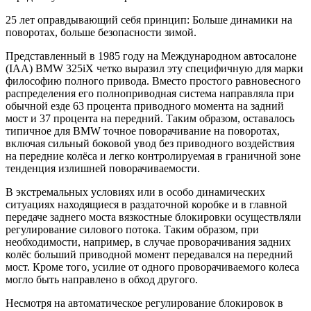
25 лет оправдывающий себя принцип: Больше динамики на
поворотах, больше безопасности зимой.
Представленный в 1985 году на Международном автосалоне
(IAA) BMW 325iX четко выразил эту специфичную для марки
философию полного привода. Вместо простого равновесного
распределения его полноприводная система направляла при
обычной езде 63 процента приводного момента на задний
мост и 37 процента на передний. Таким образом, оставалось
типичное для BMW точное поворачивание на поворотах,
включая сильный боковой увод без приводного воздействия
на передние колёса и легко контролируемая в граничной зоне
тенденция излишней поворачиваемости.
В экстремальных условиях или в особо динамических
ситуациях находящиеся в раздаточной коробке и в главной
передаче заднего моста вязкостные блокировки осуществляли
регулирование силового потока. Таким образом, при
необходимости, например, в случае проворачивания задних
колёс больший приводной момент передавался на передний
мост. Кроме того, усилие от одного проворачиваемого колеса
могло быть направлено в обход другого.
Несмотря на автоматическое регулирование блокировок в