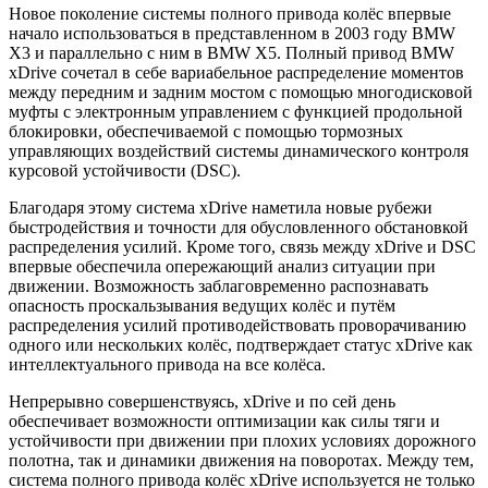
Новое поколение системы полного привода колёс впервые
начало использоваться в представленном в 2003 году BMW
X3 и параллельно с ним в BMW X5. Полный привод BMW
xDrive сочетал в себе вариабельное распределение моментов
между передним и задним мостом с помощью многодисковой
муфты с электронным управлением с функцией продольной
блокировки, обеспечиваемой с помощью тормозных
управляющих воздействий системы динамического контроля
курсовой устойчивости (DSC).
Благодаря этому система xDrive наметила новые рубежи
быстродействия и точности для обусловленного обстановкой
распределения усилий. Кроме того, связь между xDrive и DSC
впервые обеспечила опережающий анализ ситуации при
движении. Возможность заблаговременно распознавать
опасность проскальзывания ведущих колёс и путём
распределения усилий противодействовать проворачиванию
одного или нескольких колёс, подтверждает статус xDrive как
интеллектуального привода на все колёса.
Непрерывно совершенствуясь, xDrive и по сей день
обеспечивает возможности оптимизации как силы тяги и
устойчивости при движении при плохих условиях дорожного
полотна, так и динамики движения на поворотах. Между тем,
система полного привода колёс xDrive используется не только