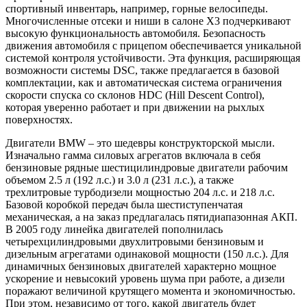
спортивный инвентарь, например, горные велосипеды.
Многочисленные отсеки и ниши в салоне X3 подчеркивают
высокую функциональность автомобиля. Безопасность
движения автомобиля с прицепом обеспечивается уникальной
системой контроля устойчивости. Эта функция, расширяющая
возможности системы DSC, также предлагается в базовой
комплектации, как и автоматическая система ограничения
скорости спуска со склонов HDC (Hill Descent Control),
которая уверенно работает и при движении на рыхлых
поверхностях.
Двигатели BMW – это шедевры конструкторской мысли.
Изначально гамма силовых агрегатов включала в себя
бензиновые рядные шестицилиндровые двигатели рабочим
объемом 2.5 л (192 л.с.) и 3.0 л (231 л.с.), а также
трехлитровые турбодизели мощностью 204 л.с. и 218 л.с.
Базовой коробкой передач была шестиступенчатая
механическая, а на заказ предлагалась пятидиапазонная АКП.
В 2005 году линейка двигателей пополнилась
четырехцилиндровыми двухлитровыми бензиновым и
дизельным агрегатами одинаковой мощности (150 л.с.). Для
динамичных бензиновых двигателей характерно мощное
ускорение и невысокий уровень шума при работе, а дизели
поражают величиной крутящего момента и экономичностью.
При этом, независимо от того, какой двигатель будет