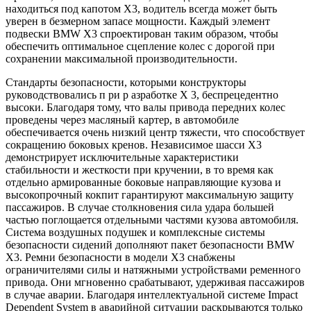
находиться под капотом X3, водитель всегда может быть
уверен в безмерном запасе мощности. Каждый элемент
подвески BMW X3 спроектирован таким образом, чтобы
обеспечить оптимальное сцепление колес с дорогой при
сохранении максимальной производительности.
Стандарты безопасности, которыми конструкторы
руководствовались п ри р азработке X 3, беспрецедентно
высоки. Благодаря тому, что валы привода передних колес
проведены через масляный картер, в автомобиле
обеспечивается очень низкий центр тяжести, что способствует
сокращению боковых кренов. Независимое шасси X3
демонстрирует исключительные характеристики
стабильности и жесткости при кручении, в то время как
отдельно армированные боковые направляющие кузова и
высокопрочный кокпит гарантируют максимальную защиту
пассажиров. В случае столкновения сила удара большей
частью поглощается отдельными частями кузова автомобиля.
Система воздушных подушек и комплексные системы
безопасности сидений дополняют пакет безопасности BMW
X3. Ремни безопасности в модели X3 снабжены
ограничителями силы и натяжными устройствами ременного
привода. Они мгновенно срабатывают, удерживая пассажиров
в случае аварии. Благодаря интеллектуальной системе Impact
Dependent System в аварийной ситуации раскрываются только