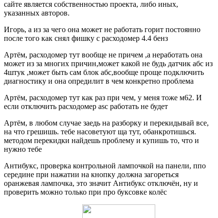
сайте является собственностью проекта, либо иных,
указанных авторов.
Игорь, а из за чего она может не работать горит постоянно
после того как снял фишку с расходомер 4.4 бенз
Артём, расходомер тут вообще не причем ,а неработать она
может из за многих причин,может какой не будь датчик абс из
4штук ,может быть сам блок абс,вообще проще подключить
диагностику и она опредилит в чем конкретно проблема
Артём, расходомер тут как раз при чем, у меня тоже м62. И
если отключить расходомер asc работать не будет
Артём, в любом случае заедь на разборку и перекидывай все,
на что грешишь. тебе насоветуют ща тут, обанкротишься.
методом перекидки найдешь проблему и купишь то, что и
нужно тебе
Антибукс, проверка контрольной лампочкой на панели, ппо
середине при нажатии на кнопку должна загореться
оранжевая лампочка, это значит Антибукс отключён, ну и
проверить можно только при про буксовке колёс