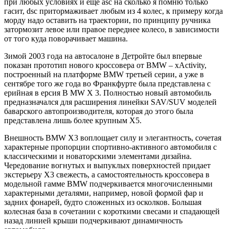
при любых условиях и еще asc на сколько я помню только
гасит, dsc притормаживает любым из 4 колес, к примеру когда
морду надо оставить на траектории, по принципу ручника
затормозит левое или правое переднее колесо, в зависимости
от того куда поворачивает машина.
Зимой 2003 года на автосалоне в Детройте был впервые
показан прототип нового кроссовера от BMW – xActivity,
построенный на платформе BMW третьей серии, а уже в
сентябре того же года во Франкфурте была представлена с
ерийная в ерсия B MW X 3. Полностью новый автомобиль
предназначался для расширения линейки SAV/SUV моделей
баварского автопроизводителя, которая до этого была
представлена лишь более крупным X5.
Внешность BMW X3 воплощает силу и элегантность, сочетая
характерные пропорции спортивно-активного автомобиля с
классическими и новаторскими элементами дизайна.
Чередование вогнутых и выпуклых поверхностей придает
экстерьеру X3 свежесть, а самостоятельность кроссовера в
модельной гамме BMW подчеркивается многочисленными
характерными деталями, например, новой формой фар и
задних фонарей, будто сложенных из осколков. Большая
колесная база в сочетании с короткими свесами и спадающей
назад линией крыши подчеркивают динамичность