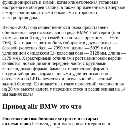
функционировать и зимой, когда климатическая установка
настроена на обогрев салона, а также примененными впервые
в мире солнцезащитными боковыми шторками с
электроприводом.
Весной 2005 года общественности была представлена
обновленная версия модельного ряда BMW 7-ой серии (при
этом заводской индекс семейства остался прежним — Е65/
Е66). Как и ранее, автомобиль собирают в двух версиях —
базовой (колесная база — 2990 мм, длина — 5039 мм) и
удлиненной с индексом Li (колесная база — 3128 мм, длина —
5179 мм). Характерными отличиями рестайлинговой версии
являются: новый дизайн передней части с крупными
каплевидными фарами, бампер с измененной формой
воздухозаборника, корма с новыми удлиненными стоп-
сигналами на LED-элементах и визуально облегченный
задний бампер. Из незаметных глазу изменений: увеличенная
на 20 мм высота капота у передних стоек и расширенная на 14
мм задняя колея.
Привод allr BMW это что
Полезные автомобильные хитрости от старых
автомастеров
Рекомендации мастеров автосервисов и