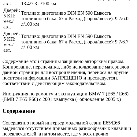
авт.
13.4/7.3 л/100 км
Дверей:
Топливо: дизтопливо DIN EN 590 Емкость
5 КП:
топливного бака: 67 л Расход (город/шоссе): 9.7/6.0
мех./
л/100 км
авт.
Дверей:
Топливо: дизтопливо DIN EN 590 Емкость
5 КП:
топливного бака: 67 л Расход (город/шоссе): 9.7/6.7
мех./
л/100 км
авт.
Содержание этой страницы защищено авторским правом.
Копирование, перепечатка, либо использование материалов
данной страницы для воспроизведения, переноса на другие
носители информации ЗАПРЕЩЕНО и преследуется в
соответствии с действующим законодательством.
Инструкция по ремонту и эксплуатации BMW 7 (E65 / E66)
(БМВ 7 Е65 Е66) с 2001 г.выпуска (+обновление 2005 г.)
Содержание
Совершенно новый интерьер модельной серии Е65/Е66
выделялся отсутствием привычных разнообразных клавиш и
переключателей, а на том месте, где у всех прочих