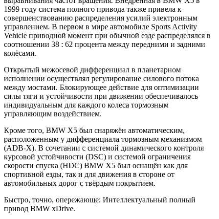
выравнивания частот вращения. Внедренная в BMW X5 в
1999 году система полного привода также привела к
совершенствованию распределения усилий электронным
управлением. В первом в мире автомобиле Sports Activity
Vehicle приводной момент при обычной езде распределялся в
соотношении 38 : 62 процента между передними и задними
колёсами.
Открытый межосевой дифференциал в планетарном
исполнении осуществлял регулирование силового потока
между мостами. Блокирующее действие для оптимизации
силы тяги и устойчивости при движении обеспечивалось
индивидуальным для каждого колеса тормозным
управляющим воздействием.
Кроме того, BMW X5 был снаряжён автоматическим,
расположенным у дифференциала тормозным механизмом
(ADB-X). В сочетании с системой динамического контроля
курсовой устойчивости (DSC) и системой ограничения
скорости спуска (HDC) BMW X5 был оснащён как для
спортивной езды, так и для движения в стороне от
автомобильных дорог с твёрдым покрытием.
Быстро, точно, опережающе: Интеллектуальный полный
привод BMW xDrive.