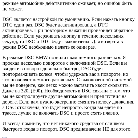
режиме автомобиль действительно оживает, но ошибок быть
не может.
DSC является настройкой по умолчанию. Если нажать кнопку
DTC один раз, DSC будет деактивирована, а DTC
активирована. При повторном нажатии произойдет обратное
действие. Если удерживать кнопку в течение нескольких
секунд, то DSC и DTC будут выключены. Для возврата в
режим DSC необходимо нажать ее один раз.
В режиме DSC BMW позволит вам немного развлечься. Я
проехал несколько поворотов с включенной DSC. Если вы
входите в поворот довольно быстро, DSC будет
подтормаживать колеса, чтобы удержать вас в повороте, но
это позволяет немного развлечься. С выключенной системой
вы не поверите, как легко можно заставить хвост скользить.
Даже на 320i (E90). Необходимость в DSC связана с тем, что
вы не контролируете другие автомобили и препятствия на
дороге. Если вам нужно экстренно сменить полосу движения,
а DSC отключена, это будет непросто. Когда вы едете по
трассе, лучше не включать DSC и просто ехать плавно.
И всегда помните, что нет никакого средства от слишком
быстрого входа в поворот. DSC предназначена НЕ для этого.