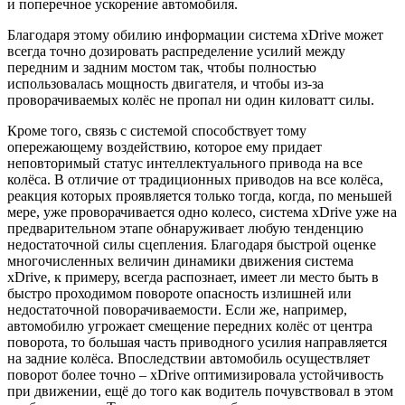
и поперечное ускорение автомобиля.
Благодаря этому обилию информации система xDrive может
всегда точно дозировать распределение усилий между
передним и задним мостом так, чтобы полностью
использовалась мощность двигателя, и чтобы из-за
проворачиваемых колёс не пропал ни один киловатт силы.
Кроме того, связь с системой способствует тому
опережающему воздействию, которое ему придает
неповторимый статус интеллектуального привода на все
колёса. В отличие от традиционных приводов на все колёса,
реакция которых проявляется только тогда, когда, по меньшей
мере, уже проворачивается одно колесо, система xDrive уже на
предварительном этапе обнаруживает любую тенденцию
недостаточной силы сцепления. Благодаря быстрой оценке
многочисленных величин динамики движения система
xDrive, к примеру, всегда распознает, имеет ли место быть в
быстро проходимом повороте опасность излишней или
недостаточной поворачиваемости. Если же, например,
автомобилю угрожает смещение передних колёс от центра
поворота, то большая часть приводного усилия направляется
на задние колёса. Впоследствии автомобиль осуществляет
поворот более точно – xDrive оптимизировала устойчивость
при движении, ещё до того как водитель почувствовал в этом