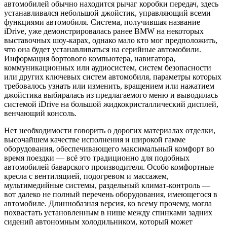
автомобилей обычно находится рычаг коробки передач, здесь
устанавливался небольшой джойстик, управляющий всеми
функциями автомобиля. Система, получившая название
iDrive, уже демонстрировалась ранее BMW на некоторых
выставочных шоу-карах, однако мало кто мог предположить,
что она будет устанавливаться на серийные автомобили.
Информация бортового компьютера, навигатора,
коммуникационных или аудиосистем, систем безопасности
или других ключевых систем автомобиля, параметры которых
требовалось узнать или изменить, вращением или нажатием
джойстика выбиралась из предлагаемого меню и выводилась
системой iDrive на большой жидкокристаллический дисплей,
венчающий консоль.
Нет необходимости говорить о дорогих материалах отделки,
высочайшем качестве исполнения и широкой гамме
оборудования, обеспечивающего максимальный комфорт во
время поездки — всё это традиционно для подобных
автомобилей баварского производителя. Особо комфортные
кресла с вентиляцией, подогревом и массажем,
мультимедийные системы, раздельный климат-контроль —
вот далеко не полный перечень оборудования, имеющегося в
автомобиле. Длиннобазная версия, ко всему прочему, могла
похвастать установленным в нише между спинками задних
сидений автономным холодильником, который может