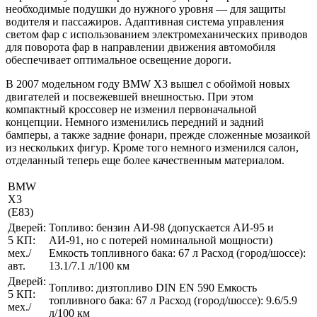
необходимые подушки до нужного уровня — для защиты
водителя и пассажиров. Адаптивная система управления
светом фар с использованием электромеханических приводов
для поворота фар в направлении движения автомобиля
обеспечивает оптимальное освещение дороги.
В 2007 модельном году BMW X3 вышел с обоймой новых
двигателей и посвежевшей внешностью. При этом
компактный кроссовер не изменил первоначальной
концепции. Немного изменились передний и задний
бамперы, а также задние фонари, прежде сложенные мозаикой
из нескольких фигур. Кроме того немного изменился салон,
отделанный теперь еще более качественным материалом.
BMW
X3
(E83)
Дверей:
Топливо: бензин АИ-98 (допускается АИ-95 и
5 КП:
АИ-91, но с потерей номинальной мощности)
мех./
Емкость топливного бака: 67 л Расход (город/шоссе):
авт.
13.1/7.1 л/100 км
Дверей:
Топливо: дизтопливо DIN EN 590 Емкость
5 КП:
топливного бака: 67 л Расход (город/шоссе): 9.6/5.9
мех./
л/100 км