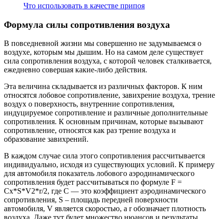
Что использовать в качестве припоя
Формула силы сопротивления воздуха
В повседневной жизни мы совершенно не задумываемся о
воздухе, которым мы дышим. Но на самом деле существует
сила сопротивления воздуха, с которой человек сталкивается,
ежедневно совершая какие-либо действия.
Эта величина складывается из различных факторов. К ним
относятся лобовое сопротивление, завихрение воздуха, трение
воздух о поверхность, внутренние сопротивления,
индуцируемое сопротивление и различные дополнительные
сопротивления. К основным причинам, которые вызывают
сопротивление, относятся как раз трение воздуха и
образование завихрений.
В каждом случае сила этого сопротивления рассчитывается
индивидуально, исходя из существующих условий. К примеру
для автомобиля показатель лобового аэродинамического
сопротивления будет рассчитываться по формуле F =
Сх*S*V2*r/2, где С — это коэффициент аэродинамического
сопротивления, S – площадь передней поверхности
автомобиля, V является скоростью, а r обозначает плотность
воздуха. Даже тут будет множество нюансов и результаты