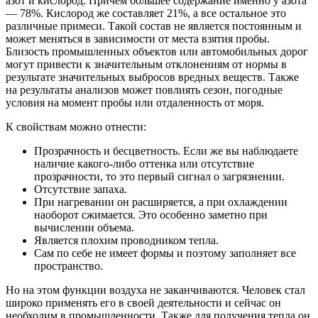
азот и кислород. Причем большее содержание именно у азота
— 78%. Кислород же составляет 21%, а все остальное это
различные примеси. Такой состав не является постоянным и
может меняться в зависимости от места взятия пробы.
Близость промышленных объектов или автомобильных дорог
могут привести к значительным отклонениям от нормы в
результате значительных выбросов вредных веществ. Также
на результаты анализов может повлиять сезон, погодные
условия на момент пробы или отдаленность от моря.
К свойствам можно отнести:
Прозрачность и бесцветность. Если же вы наблюдаете
наличие какого-либо оттенка или отсутствие
прозрачности, то это первый сигнал о загрязнении.
Отсутствие запаха.
При нагревании он расширяется, а при охлаждении
наоборот сжимается. Это особенно заметно при
вычислении объема.
Является плохим проводником тепла.
Сам по себе не имеет формы и поэтому заполняет все
пространство.
Но на этом функции воздуха не заканчиваются. Человек стал
широко применять его в своей деятельности и сейчас он
необходим в промышленности. Также для получения тепла он