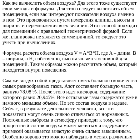
Как же вычислить объем воздуха? Для этого тоже существуют
свои методы и формулы. Для этого следует вычислить объем
помещения, если вас интересуют показатели воздуха именно
в нем. Это производится путем измерения длинны, высоты и
ширины и перемножения всех величин. Этот способ подходит
для помещений с правильной геометрической формой. Если
же планировка не является симметричной, то следует это
учесть при вычислениях.
Формула расчета объема воздуха V = A*В*Н, где A – длина, B
– ширина, а H, собственно, высота является основной для
помещений. Таким образом можно рассчитать объем, который
находится внутри помещения.
Сам же воздух собой представляет смесь большого количества
самых разнообразных газов. Азот составляет большую часть,
равную 78,08 %. После этого идет кислород, содержание
которого равно 20,945%. Все остальные газы содержатся уже в
намного меньшем объеме. Но это состав воздуха в идеале.
Сейчас, в результате деятельности человека, все эти
показатели могут очень сильно отличаться от нормальных.
Постоянные выбросы в атмосферу приводят к тому, что
процентный состав воздуха может меняться и содержание
примесей оказывается зачастую очень сильно завышенным.
Особенно хорошо это можно наблюдать в местах различных