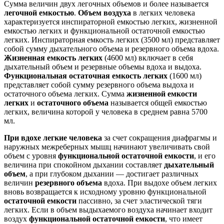
Сумма величин двух легочных объемов и более называется
легочной емкостью
.
Объем воздуха
в легких человека
характеризуется инспираторной емкостью легких, жизненной
емкостью легких и функциональной остаточной емкостью
легких. Инспираторная емкость легких (3500 мл) представляет
собой сумму дыхательного объема и резервного объема вдоха.
Жизненная емкость легких
(4600 мл) включает в себя
дыхательный объем и резервные объемы вдоха и выдоха.
Функциональная остаточная емкость легких
(1600 мл)
представляет собой сумму резервного объема выдоха и
остаточного объема легких. Сумма
жизненной емкости
легких
и
остаточного объема
называется общей емкостью
легких, величина которой у человека в среднем равна 5700
мл.
При вдохе легкие человека
за счет сокращения диафрагмы и
наружных межреберных мышц начинают увеличивать свой
объем с уровня
функциональной остаточной емкости
, и его
величина при спокойном дыхании составляет
дыхательный
объем
, а при глубоком дыхании — достигает различных
величин
резервного объема
вдоха. При выдохе объем легких
вновь возвращается к исходному уровню функциональной
остаточной емкости
пассивно, за счет эластической тяги
легких. Если в объем выдыхаемого воздуха начинает входит
воздух
функциональной остаточной емкости
, что имеет