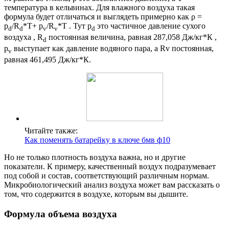
температура в кельвинах. Для влажного воздуха такая
формула будет отличаться и выглядеть примерно как ρ =
p
/R
*T+ p
/R
*T . Тут p
это частичное давление сухого
d
d
v
v
d
воздуха , R
постоянная величина, равная 287,058 Дж/кг*К ,
d
p
выступает как давление водяного пара, а Rv постоянная,
v
равная 461,495 Дж/кг*К.
Читайте также:
Как поменять батарейку в ключе бмв ф10
Но не только плотность воздуха важна, но и другие
показатели. К примеру, качественный воздух подразумевает
под собой и состав, соответствующий различным нормам.
Микробиологический анализ воздуха может вам рассказать о
том, что содержится в воздухе, которым вы дышите.
Формула объема воздуха