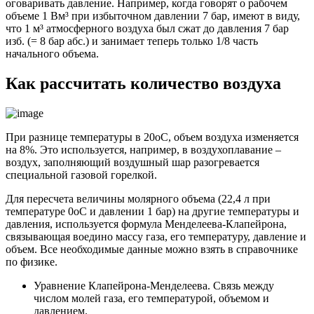
оговаривать давление. Например, когда говорят о рабочем
объеме 1 Bм³ при избыточном давлении 7 бар, имеют в виду,
что 1 м³ атмосферного воздуха был сжат до давления 7 бар
изб. (= 8 бар абс.) и занимает теперь только 1/8 часть
начального объема.
Как рассчитать количество воздуха
При разнице температуры в 20оС, объем воздуха изменяется
на 8%. Это используется, например, в воздухоплавание –
воздух, заполняющий воздушный шар разогревается
специальной газовой горелкой.
Для пересчета величины молярного объема (22,4 л при
температуре 0оС и давлении 1 бар) на другие температуры и
давления, используется формула Менделеева-Клапейрона,
связывающая воедино массу газа, его температуру, давление и
объем. Все необходимые данные можно взять в справочнике
по физике.
Уравнение Клапейрона-Менделеева. Связь между
числом молей газа, его температурой, объемом и
давлением.