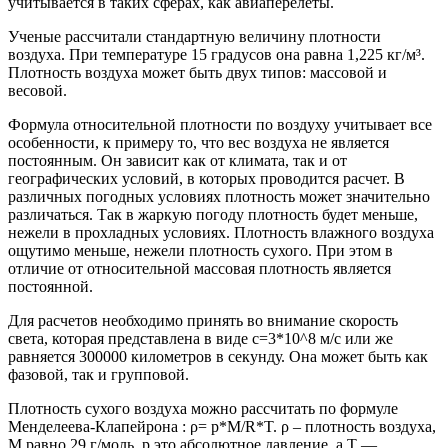
учитывается в таких сферах, как авиаперелеты.
Ученые рассчитали стандартную величину плотности
воздуха. При температуре 15 градусов она равна 1,225 кг/м³.
Плотность воздуха может быть двух типов: массовой и
весовой.
Формула относительной плотности по воздуху учитывает все
особенности, к примеру то, что вес воздуха не является
постоянным. Он зависит как от климата, так и от
географических условий, в которых проводится расчет. В
различных погодных условиях плотность может значительно
различаться. Так в жаркую погоду плотность будет меньше,
нежели в прохладных условиях. Плотность влажного воздуха
ощутимо меньше, нежели плотность сухого. При этом в
отличие от относительной массовая плотность является
постоянной.
Для расчетов необходимо принять во внимание скорость
света, которая представлена в виде c=3*10^8 м/с или же
равняется 300000 километров в секунду. Она может быть как
фазовой, так и групповой.
Плотность сухого воздуха можно рассчитать по формуле
Менделеева-Клапейрона : ρ= p*M/R*T. ρ – плотность воздуха,
M равно 29 г/моль, р это абсолютное давление, а Т —