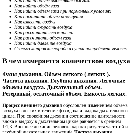
Как найти объём выделившегося газа
Как найти объём газа
Как найти объем газа при нормальных условиях
Как посчитать объем помещения
Как взвесить воздух
Как найти скорость воздуха
Как рассчитать влажность
Как рассчитать объем газа
Как найти давление воздуха
Сколько литров кислорода в сутки потребляет человек
В чем измеряется количеством воздуха
Фазы дыхания. Объем легкого ( легких ).
Частота дыхания. Глубина дыхания. Легочные
объемы воздуха. Дыхательный объем.
Резервный, остаточный объем. Емкость легких.
Процесс внешнего дыхания
обусловлен изменением объема
воздуха в легких в течение фаз вдоха и выдоха дыхательного
цикла. При спокойном дыхании соотношение длительности
вдоха к выдоху в дыхательном цикле равняется в среднем
1:1,3. Внешнее дыхание человека характеризуется частотой и
глубиной дыхательных движений.
Частота дыхания