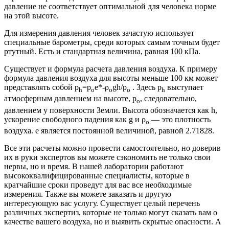
давление не соответствует оптимальной для человека норме
на этой высоте.
Для измерения давления человек зачастую использует
специальные барометры, среди которых самым точным будет
ртутный. Есть и стандартная величина, равная 100 кПа.
Существует и формула расчета давления воздуха. К примеру
формула давления воздуха для высоты меньше 100 км может
представлять собой р
=p
e*-ρ
gh/р
. Здесь р
выступает
h
o
o
o
h
атмосферным давлением на высоте, р
, следовательно,
o
давлением у поверхности Земли. Высота обозначается как h,
ускорение свободного падения как g и ρ
— это плотность
o
воздуха. e является постоянной величиной, равной 2.71828.
Все эти расчеты можно провести самостоятельно, но доверив
их в руки экспертов вы можете сэкономить не только свои
нервы, но и время. В нашей лаборатории работают
высококвалифицированные специалисты, которые в
кратчайшие сроки проведут для вас все необходимые
измерения. Также вы можете заказать и другую
интересующую вас услугу. Существует целый перечень
различных экспертиз, которые не только могут сказать вам о
качестве вашего воздуха, но и выявить скрытые опасности. А