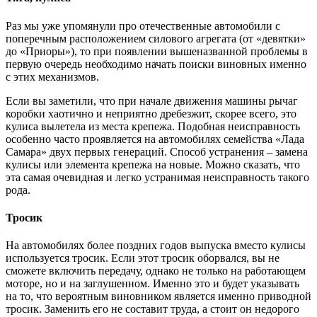
Раз мы уже упомянули про отечественные автомобили с
поперечным расположением силового агрегата (от «девятки»
до «Приоры»), то при появлении вышеназванной проблемы в
первую очередь необходимо начать поиски виновных именно
с этих механизмов.
Если вы заметили, что при начале движения машины рычаг
коробки хаотично и неприятно дребезжит, скорее всего, это
кулиса вылетела из места крепежа. Подобная неисправность
особенно часто проявляется на автомобилях семейства «Лада
Самара» двух первых генераций. Способ устранения – замена
кулисы или элемента крепежа на новые. Можно сказать, что
эта самая очевидная и легко устранимая неисправность такого
рода.
Тросик
На автомобилях более поздних годов выпуска вместо кулисы
используется тросик. Если этот тросик оборвался, вы не
сможете включить передачу, однако не только на работающем
моторе, но и на заглушенном. Именно это и будет указывать
на то, что вероятным виновником является именно приводной
тросик. Заменить его не составит труда, а стоит он недорого