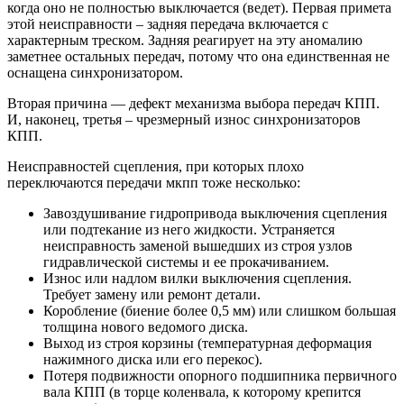
когда оно не полностью выключается (ведет). Первая примета
этой неисправности – задняя передача включается с
характерным треском. Задняя реагирует на эту аномалию
заметнее остальных передач, потому что она единственная не
оснащена синхронизатором.
Вторая причина — дефект механизма выбора передач КПП.
И, наконец, третья – чрезмерный износ синхронизаторов
КПП.
Неисправностей сцепления, при которых плохо
переключаются передачи мкпп тоже несколько:
Завоздушивание гидропривода выключения сцепления
или подтекание из него жидкости. Устраняется
неисправность заменой вышедших из строя узлов
гидравлической системы и ее прокачиванием.
Износ или надлом вилки выключения сцепления.
Требует замену или ремонт детали.
Коробление (биение более 0,5 мм) или слишком большая
толщина нового ведомого диска.
Выход из строя корзины (температурная деформация
нажимного диска или его перекос).
Потеря подвижности опорного подшипника первичного
вала КПП (в торце коленвала, к которому крепится