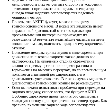
неисправности следует считать отсрочку в ускорении
автомашины при нажатии на педаль акселератора.
Иногда такая задержка сопровождается падением
мощности мотора.
Понять, что АКПП буксует, можно и по цвету
трансмиссионного масла. В норме эта жидкость имеет
выраженный красноватый оттенок, однако при
проскальзывании шестерёнок происходит их
разрушение. В результате мельчайшие частицы металла,
попавшие в масло, окисляясь, придают ему коричневый
оттенок.
Появление нехарактерных звуков в виде скрежета при
движении на высокой скорости также должно вас
насторожить. На начальных стадиях скрежетание
слышится преимущественно во время разгона и
торможения на высоких передачах, но со временем шум
появляется с завидной регулярностью, а его
длительность увеличивается. В таких случаях медлить с
диагностикой трансмиссии крайне не рекомендуется.
Если вы начали испытывать проблемы при переходе на
заднюю передачу, скорее всего, это буксует АКПП.
Особенно характерно проявления этого симптома в
холодную погоду, при отрицательных температурах. Как
правило, включение заднего хода сопровождается