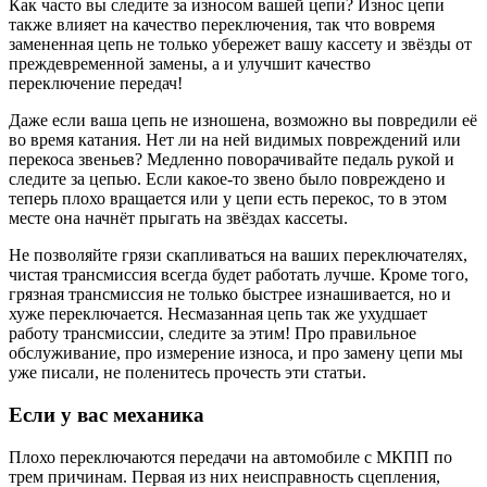
Как часто вы следите за износом вашей цепи? Износ цепи
также влияет на качество переключения, так что вовремя
замененная цепь не только убережет вашу кассету и звёзды от
преждевременной замены, а и улучшит качество
переключение передач!
Даже если ваша цепь не изношена, возможно вы повредили её
во время катания. Нет ли на ней видимых повреждений или
перекоса звеньев? Медленно поворачивайте педаль рукой и
следите за цепью. Если какое-то звено было повреждено и
теперь плохо вращается или у цепи есть перекос, то в этом
месте она начнёт прыгать на звёздах кассеты.
Не позволяйте грязи скапливаться на ваших переключателях,
чистая трансмиссия всегда будет работать лучше. Кроме того,
грязная трансмиссия не только быстрее изнашивается, но и
хуже переключается. Несмазанная цепь так же ухудшает
работу трансмиссии, следите за этим! Про правильное
обслуживание, про измерение износа, и про замену цепи мы
уже писали, не поленитесь прочесть эти статьи.
Если у вас механика
Плохо переключаются передачи на автомобиле с МКПП по
трем причинам. Первая из них неисправность сцепления,