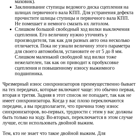
маховик).
Заклинивание ступицы ведомого диска сцепления на
шлицах первичного вала КПП. Для устранения дефекта
прочистите шлицы ступицы и первичного вала КПП.
Не помешает и немного смазать их литолом.
Слишком большой свободный ход вилки выключения
сцепления. Его величину нужно уточнять у
производителя, так как для разных авто она несколько
отличается. Пока не узнали величину этого параметра
для своего автомобиля, установите ее от 5 до 8 мм.
Слишком маленький свободной ход вилки тоже
нежелателен, так как он приводит к пробуксовке
сцепления и повышенному износу выжимного
подшипника.
Чрезмерный износ синхронизаторов преимущественно бывает
на тех передачах, которые включают чаще: это обычно первая,
вторая и третяя. Задняя в этот список не попадает, так как не
имеет синхронизатора. Когда у вас плохо переключаются
передачи, а вы предполагаете, что причина тому износ
синхронизаторов, во-первых, трудности с этим у вас должны
быть только на ходу. Во-вторых, переключается в этом случае
лучше, если использовать двойной выжим.
Тем, кто не знает что такое двойной выжим. Для