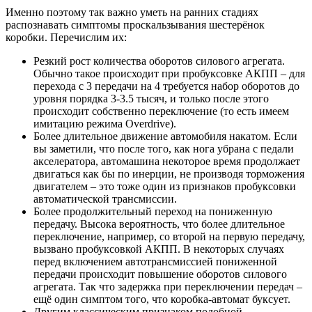
Именно поэтому так важно уметь на ранних стадиях
распознавать симптомы проскальзывания шестерёнок
коробки. Перечислим их:
Резкий рост количества оборотов силового агрегата.
Обычно такое происходит при пробуксовке АКПП – для
перехода c 3 передачи на 4 требуется набор оборотов до
уровня порядка 3-3.5 тысяч, и только после этого
происходит собственно переключение (то есть имеем
имитацию режима Overdrive).
Более длительное движение автомобиля накатом. Если
вы заметили, что после того, как нога убрана с педали
акселератора, автомашина некоторое время продолжает
двигаться как бы по инерции, не производя торможения
двигателем – это тоже один из признаков пробуксовки
автоматической трансмиссии.
Более продолжительный переход на пониженную
передачу. Высока вероятность, что более длительное
переключение, например, со второй на первую передачу,
вызвано пробуксовкой АКПП. В некоторых случаях
перед включением автотрансмиссией пониженной
передачи происходит повышение оборотов силового
агрегата. Так что задержка при переключении передач –
ещё один симптом того, что коробка-автомат буксует.
Другим классическим признаком подобной