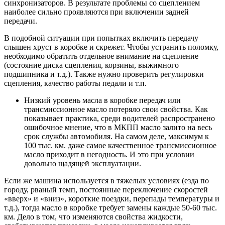
синхронизаторов. В результате проблемы со сцеплением
наиболее сильно проявляются при включении задней
передачи.
В подобной ситуации при попытках включить передачу
слышен хруст в коробке и скрежет. Чтобы устранить поломку,
необходимо обратить отдельное внимание на сцепление
(состояние диска сцепления, корзины, выжимного
подшипника и т.д.). Также нужно проверить регулировки
сцепления, качество работы педали и т.п.
Низкий уровень масла в коробке передач или
трансмиссионное масло потеряло свои свойства. Как
показывает практика, среди водителей распространено
ошибочное мнение, что в МКПП масло залито на весь
срок службы автомобиля. На самом деле, максимум к
100 тыс. км. даже самое качественное трансмиссионное
масло приходит в негодность. И это при условии
довольно щадящей эксплуатации.
Если же машина используется в тяжелых условиях (езда по
городу, рваный темп, постоянные переключение скоростей
«вверх» и «вниз», короткие поездки, перепады температуры и
т.д.), тогда масло в коробке требует замены каждые 50-60 тыс.
км. Дело в том, что изменяются свойства жидкости,