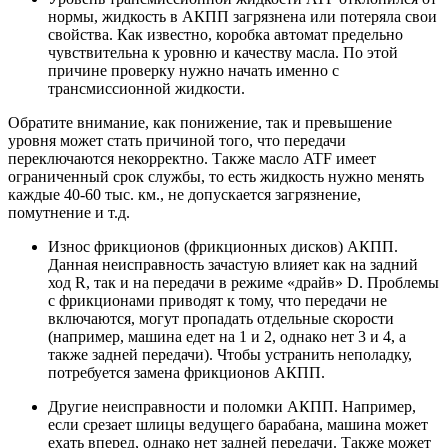
нормы, жидкость в АКПП загрязнена или потеряла свои
свойства. Как известно, коробка автомат предельно
чувствительна к уровню и качеству масла. По этой
причине проверку нужно начать именно с
трансмиссионной жидкости.
Обратите внимание, как понижение, так и превышение
уровня может стать причиной того, что передачи
переключаются некорректно. Также масло ATF имеет
ограниченный срок службы, то есть жидкость нужно менять
каждые 40-60 тыс. км., не допускается загрязнение,
помутнение и т.д.
Износ фрикционов (фрикционных дисков) АКПП.
Данная неисправность зачастую влияет как на задний
ход R, так и на передачи в режиме «драйв» D. Проблемы
с фрикционами приводят к тому, что передачи не
включаются, могут пропадать отдельные скорости
(например, машина едет на 1 и 2, однако нет 3 и 4, а
также задней передачи). Чтобы устранить неполадку,
потребуется замена фрикционов АКПП.
Другие неисправности и поломки АКПП. Например,
если срезает шлицы ведущего барабана, машина может
ехать вперед, однако нет задней передачи. Также может