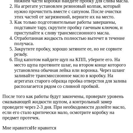
нижней части коробки найдите пробку для слива масла.
На агрегате установлен резиновый колпак, который
нужно прочистить вместе с сапуном. После очистки
этих частей от загрязнений, верните их на место.
Как только подготовительные работы завершены,
подставьте тару, скрутите пробку гаечным ключом, и
приступайте к сливу трансмиссионного масла.
Отработанная жидкость полностью вытечет в течение
получаса.
Закрутите пробку, хорошо затяните ее, но не сорвите
резьбу.
Под капотом найдите щуп на КПП, уберите его. На
место щупа протяните шлаг, на втором конце которого
установлена обычная лейка или воронка. Через шланг
заливайте трансмиссионное масло в коробку. На
агрегатах старого образца пробка отверстия для залива
располагается рядом со сливной пробкой.
После того как работы будут закончены, проверьте уровень
смазывающей жидкости щупом, а контрольный замер
проведите через 2-3 дня. При необходимости долейте масло,
если его стало критически мало, осмотрите коробку на
предмет протечек.
Мне нравитсяНе нравится