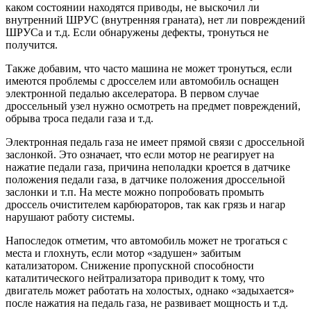
каком состоянии находятся приводы, не выскочил ли
внутренний ШРУС (внутренняя граната), нет ли повреждений
ШРУСа и т.д. Если обнаружены дефекты, тронуться не
получится.
Также добавим, что часто машина не может тронуться, если
имеются проблемы с дросселем или автомобиль оснащен
электронной педалью акселератора. В первом случае
дроссельный узел нужно осмотреть на предмет повреждений,
обрыва троса педали газа и т.д.
Электронная педаль газа не имеет прямой связи с дроссельной
заслонкой. Это означает, что если мотор не реагирует на
нажатие педали газа, причина неполадки кроется в датчике
положения педали газа, в датчике положения дроссельной
заслонки и т.п. На месте можно попробовать промыть
дроссель очистителем карбюраторов, так как грязь и нагар
нарушают работу системы.
Напоследок отметим, что автомобиль может не трогаться с
места и глохнуть, если мотор «задушен» забитым
катализатором. Снижение пропускной способности
каталитического нейтрализатора приводит к тому, что
двигатель может работать на холостых, однако «задыхается»
после нажатия на педаль газа, не развивает мощность и т.д.