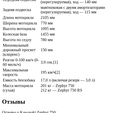
(нерегулируемая), ход — 140 мм
маятниковая с двумя амортизаторами
Задняя подвеска
(нерегулируемая), ход — 115 мм
Длина мотоцикла
2105 мм
Ширина мотоцикла
770 мм
Высота мотоцикла
1095 мм
Колесная база
1455 мм
Высота по седлу
780 мм
Минимальный
дорожный просвет
150 мм
(клиренс)
Разгон 0-100 км/ч (0-
3,9 сек.[1]
60 миль/ч)
Максимальная
195 км/ч[2]
скорость
Емкость бензобака
17,0 л (включая резерв — 3,0 л)
Масса мотоцикла
201 кг – Zephyr 750
(сухая)
212 кг — Zephyr 750 RS
Отзывы
Отзывы о Kawasaki Zephyr 750: