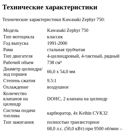
Технические характеристики
Технические характеристики Kawasaki Zephyr 750:
Модель
Kawasaki Zephyr 750
Тип мотоцикла
классик
Год выпуска
1991-2006
Рама
стальная трубчатая
Тип двигателя
4-цилиндровый, 4-тактный, рядный
Рабочий объем
738 см³
Диаметр цилиндра/
66,0 x 54,0 мм
ход поршня
Степень сжатия
9.5:1
Охлаждение
воздушное
Количество
клапанов на
DOHC, 2 клапана на цилиндр
цилиндр
Система подачи
карбюратор, 4x Keihin CVK32
топлива
Тип зажигания
полностью транзисторное
68,0 л.с. (50,0 кВт) при 9500 об/мин –