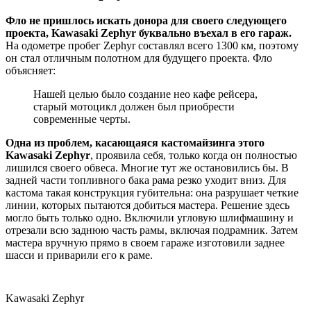
Фло не пришлось искать донора для своего следующего
проекта, Kawasaki Zephyr буквально въехал в его гараж.
На одометре пробег Zephyr составлял всего 1300 км, поэтому
он стал отличным полотном для будущего проекта. Фло
объясняет:
Нашей целью было создание нео кафе рейсера,
старый мотоцикл должен был приобрести
современные черты.
Одна из проблем, касающаяся кастомайзинга этого
Kawasaki Zephyr
, проявила себя, только когда он полностью
лишился своего обвеса. Многие тут же остановились бы. В
задней части топливного бака рама резко уходит вниз. Для
кастома такая конструкция губительна: она разрушает четкие
линии, которых пытаются добиться мастера. Решение здесь
могло быть только одно. Включили угловую шлифмашину и
отрезали всю заднюю часть рамы, включая подрамник. Затем
мастера вручную прямо в своем гараже изготовили заднее
шасси и приварили его к раме.
Kawasaki Zephyr