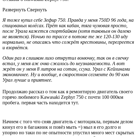
Развернуть Свернуть
Я тоже купил себе Зефир 750. Правда у меня 750D 96 года, на
спицованых колёсах. Прёт как кабан, тяга чумовая просто,
после Урала кажется спортбайком (хотя таковым он далеко
не является). Ночью по трассе в потоке те же 120-130 иду
нормально, не опасаясь что сожрёт крестовины, перегреется
и взорвётся.
Один раз я слишком лихо открутил вонючку, так он в свечку
встал, у меня аж очко сжалось до неузнаваемости. А вот
жрёт он у меня 8 литров на сотан, ссука. Урал с Кейхинами
экономичнее. Ну и вообще, в скоростном сегменте до 90 кмч
Урал лучше и приятнее.
Продолжаю рассказ о том как я ремонтирую двигатель своего
горячо любимого Kawasaki Zephyr 750 с почти 100 000км
пробега. первая часть находится тут.
Начнем с того что сняв двигатель с мотоцикла, первым делом
кинул его в багажник и повёз мыть =) мыл я его долго и
упорно но таки по не опытности упустил много мест скрытых