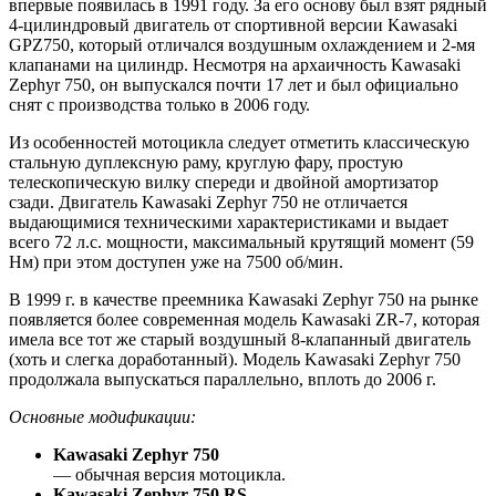
впервые появилась в 1991 году. За его основу был взят рядный
4-цилиндровый двигатель от спортивной версии Kawasaki
GPZ750, который отличался воздушным охлаждением и 2-мя
клапанами на цилиндр. Несмотря на архаичность Kawasaki
Zephyr 750, он выпускался почти 17 лет и был официально
снят с производства только в 2006 году.
Из особенностей мотоцикла следует отметить классическую
стальную дуплексную раму, круглую фару, простую
телескопическую вилку спереди и двойной амортизатор
сзади. Двигатель Kawasaki Zephyr 750 не отличается
выдающимися техническими характеристиками и выдает
всего 72 л.с. мощности, максимальный крутящий момент (59
Нм) при этом доступен уже на 7500 об/мин.
В 1999 г. в качестве преемника Kawasaki Zephyr 750 на рынке
появляется более современная модель Kawasaki ZR-7, которая
имела все тот же старый воздушный 8-клапанный двигатель
(хоть и слегка доработанный). Модель Kawasaki Zephyr 750
продолжала выпускаться параллельно, вплоть до 2006 г.
Основные модификации:
Kawasaki Zephyr 750
— обычная версия мотоцикла.
Kawasaki Zephyr 750 RS