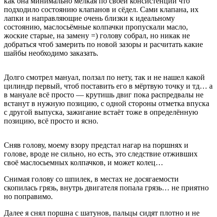
как она минимально мелкая по своей консистенции что
подходило состоянию клапанов и сёдел. Сами клапана, их
лапки и направляющие очень близки к идеальному
состоянию, маслосьёмные колпачки пропускали масло,
жоские старые, на замену =) голову собрал, но никак не
добраться чтоб замерить по новой зазоры и расчитать какие
шайбы необходимо заказать.
Долго смотрел мануал, ползал по нету, так и не нашел какой
цилиндр первый, чтоб поставить его в мёртвую точку и тд… а
в мануале всё просто — крутишь двиг пока распредвалы не
встанут в нужную позицию, с одной стороны отметка впуска
с другой выпуска, зажигание встаёт тоже в определённую
позицию, всё просто и ясно.
Сняв голову, моему взору предстал нагар на поршнях и
голове, вроде не сильно, но есть, это следствие отживших
своё маслосьемных колпачков, и может колец…
Снимая голову со шпилек, в местах не досягаемости
скопилась грязь, внутрь двигателя попала грязь… не приятно
но поправимо.
Далее я снял поршна с шатунов, пальцы сидят плотно и не