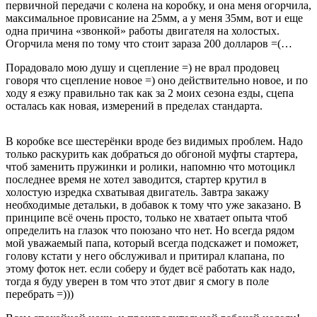
первичной передачи с колена на коробку, и она меня огорчила,
максимальное провисание на 25мм, а у меня 35мм, вот и еще
одна причина «звонкой» работы двигателя на холостых.
Огорчила меня по тому что стоит зараза 200 долларов =(…
Порадовало мою душу и сцепление =) не врал продовец
говоря что сцепление новое =) оно действительно новое, и по
ходу я езжу правильно так как за 2 моих сезона езды, сцепа
осталась как новая, измерений в пределах стандарта.
В коробке все шестерёнки вроде без видимых проблем. Надо
только раскурить как добраться до обгоной муфты стартера,
чтоб заменить пружинки и ролики, напомню что мотоцикл
последнее время не хотел заводится, стартер крутил в
холостую изредка схватывая двигатель. Завтра закажу
необходимые детальки, в добавок к тому что уже заказано. В
принципе всё очень просто, только не хватает опыта чтоб
определить на глазок что поюзано что нет. Но всегда рядом
мой уважаемый папа, который всегда подскажет и поможет,
голову кстати у него обслуживал и притирал клапана, по
этому фоток нет. если соберу и будет всё работать как надо,
тогда я буду уверен в том что этот двиг я смогу в поле
перебрать =)))