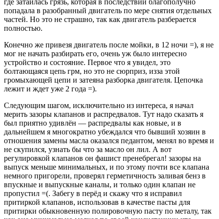
где затаилась грязь, которая в последствии благополучно
попадала в разобранный двигатель по мере снятия отдельных
частей. Но это не страшно, так как двигатель разберается
полностью.
Конечно же привезя двигатель после мойки, в 12 ночи =), я не
мог не начать разбирать его, очень уж было интересно
устройство и состояние. Первое что я увидел, это
болтающаяся цепь грм, но это не сюрприз, изза этой
громыхающей цепи и затеяна разборка двигателя. Цепочка
лежит и ждет уже 2 года =).
Следующим шагом, исключительно из интереса, я начал
мерить зазоры клапанов и распредвалов. Тут надо сказать я
был приятно удивлён — распредвалы как новые, и в
дальнейшем я многократно убеждался что бывший хозяин в
отношения замены масла оказался педантом, менял во время и
не скупился, узнать бы что за масло он лил. А вот
регулировкой клапанов он фашист пренебрегал! зазоры на
выпуск меньше минимальных, и по этому почти все клапана
немного пригорели, проверял герметичность заливая бенз в
впускные и выпускные каналы, и только один клапан не
пропустил =(. Забегу в перёд и скажу что я исправил
притиркой клапанов, использовав в качестве пасты для
притирки обыкновенную полировочную пасту по металу, так