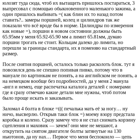
юлозят туда сюда, чтоб их вытащить пришлось постараться, 3
выпресовал с помощью обыкновенного маленького зажима, а
один пришлось выбивать =( как блин их то назад потом
ставить?.. замеры поршней, колец и цилиндров так же
показали что всё вроде бы в норме. Цилиндры по измерения
как новые =), поршни в новом состоянии должны быть
65.95мм у меня 65.92-65.90 мм а лимит 65.81мм, думаю
поршни трогать не стоит. Кольцам далеко до лимита, но
перешли за границы стандарта, их я поменяю на стандартный
размер.
После снятия поршней, осталось только расколоть блок. тут я
повозился день не спешно попивая пивко, потому что в
мануале по картинкам не понять, а на английском не понять, а
на немецком вообще без подробностей, да у меня 2 манула
-англ и немец, еще распечатка каталога деталей с номерами
где я сразу отмечаю какие детали мне нужны, чтоб потом
было проще искать и заказывать.
Заломал 4 болта в блоке =((( печалька мать её за ногу… ну
ничо, высверлю. Открыв таки блок =) моему взору предстала
коробка и колено. Сразу замечу что я не стал снимать корзину
сцепления и маховик — зачем? они мне не мешают, а
открутить на снятом двигателе болты затянутые на 130
ньютонов, да ну нах… Первое что меня беспокоило — цепь