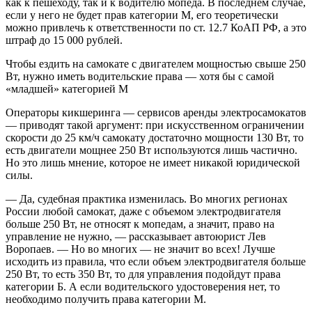
как к пешеходу, так и к водителю мопеда. В последнем случае,
если у него не будет прав категории М, его теоретически
можно привлечь к ответственности по ст. 12.7 КоАП РФ, а это
штраф до 15 000 рублей.
Чтобы ездить на самокате с двигателем мощностью свыше 250
Вт, нужно иметь водительские права — хотя бы с самой
«младшей» категорией М
Операторы кикшеринга — сервисов аренды электросамокатов
— приводят такой аргумент: при искусственном ограничении
скорости до 25 км/ч самокату достаточно мощности 130 Вт, то
есть двигатели мощнее 250 Вт используются лишь частично.
Но это лишь мнение, которое не имеет никакой юридической
силы.
— Да, судебная практика изменилась. Во многих регионах
России любой самокат, даже с объемом электродвигателя
больше 250 Вт, не относят к мопедам, а значит, право на
управление не нужно, — рассказывает автоюрист Лев
Воропаев. — Но во многих — не значит во всех! Лучше
исходить из правила, что если объем электродвигателя больше
250 Вт, то есть 350 Вт, то для управления подойдут права
категории Б. А если водительского удостоверения нет, то
необходимо получить права категории М.