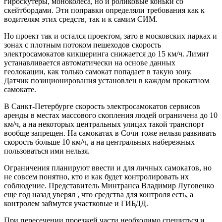
гироскутеры, моноколеса, но и роликовые коньки со
скейтбордами. Эти поправки определяли требования как к
водителям этих средств, так и к самим СИМ.
Но проект так и остался проектом, зато в московских парках и
зонах с плотным потоком пешеходов скорость
электросамокатов кикшеринга снижается до 15 км/ч. Лимит
устанавливается автоматически на основе данных
геолокации, как только самокат попадает в такую зону.
Датчик позиционирования установлен в каждом прокатном
самокате.
В Санкт-Петербурге скорость электросамокатов сервисов
аренды в местах массового скопления людей ограничена до 10
км/ч, а на некоторых центральных улицах такой транспорт
вообще запрещен. На самокатах в Сочи тоже нельзя развивать
скорость больше 10 км/ч, а на центральных набережных
пользоваться ими нельзя.
Ограничения планируют ввести и для личных самокатов, но
не совсем понятно, кто и как будет контролировать их
соблюдение. Представитель Минтранса Владимир Луговенко
еще год назад уверял , что средства для контроля есть, а
контролем займутся участковые и ГИБДД.
При пересечении проезжей части необходимо спешиться и