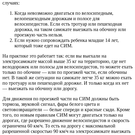
случаях:
Когда невозможно двигаться по велосипедным,
велопешеходным дорожкам и полосе для
велосипедистов. Если есть тротуар или пешеходная
дорожка, на таком самокате выезжать на обочину или
проезжую часть нельзя.
Если нужно сопровождать ребенка младше 14 лет,
который тоже едет на СИМ.
На практике это работает так: если вы выехали на
электросамокате массой выше 35 кг на территорию, где нет
велодорожек или полосы для велосипедистов, то можете ехать
только по обочине — или по проезжей части, если обочины
нет. В такой же ситуации на самокате легче 35 кг можно ехать
по тротуару или пешеходной дорожке. И только когда их нет
— выезжать на обочину или дорогу.
Для движения по проезжей части на СИМ должны быть
тормоза, звуковой сигнал, фары белого цвета и
световозвращатели — белые спереди и красные сзади. Кроме
того, по новым правилам СИМ могут двигаться только на
дорогах, где разрешено движение велосипедистов и скорость
ограничена 60 км/ч. То есть на дорогу с максимальной
разрешенной скоростью 90 км/ч на электросамокате выезжать