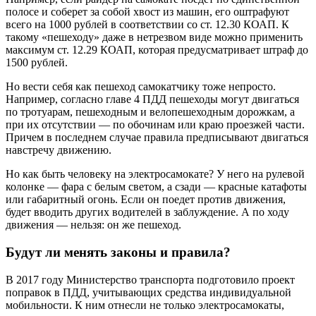
полосе и соберет за собой хвост из машин, его оштрафуют
всего на 1000 рублей в соответствии со ст. 12.30 КОАП. К
такому «пешеходу» даже в нетрезвом виде можно применить
максимум ст. 12.29 КОАП, которая предусматривает штраф до
1500 рублей.
Но вести себя как пешеход самокатчику тоже непросто.
Например, согласно главе 4 ПДД пешеходы могут двигаться
по тротуарам, пешеходным и велопешеходным дорожкам, а
при их отсутствии — по обочинам или краю проезжей части.
Причем в последнем случае правила предписывают двигаться
навстречу движению.
Но как быть человеку на электросамокате? У него на рулевой
колонке — фара с белым светом, а сзади — красные катафоты
или габаритный огонь. Если он поедет против движения,
будет вводить других водителей в заблуждение. А по ходу
движения — нельзя: он же пешеход.
Будут ли менять законы и правила?
В 2017 году Министерство транспорта подготовило проект
поправок в ПДД, учитывающих средства индивидуальной
мобильности. К ним отнесли не только электросамокаты,