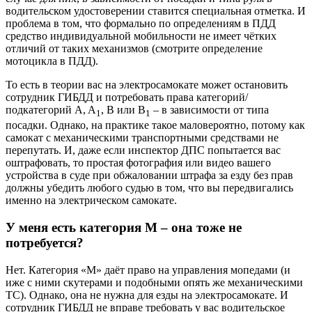
водительском удостоверении ставится специальная отметка. И
проблема в том, что формально по определениям в ПДД
средство индивидуальной мобильности не имеет чётких
отличий от таких механизмов (смотрите определение
мотоцикла в ПДД).
То есть в теории вас на электросамокате может остановить
сотрудник ГИБДД и потребовать права категорий/
подкатегорий A, A
, B или B
– в зависимости от типа
1
1
посадки. Однако, на практике такое маловероятно, потому как
самокат с механическими транспортными средствами не
перепутать. И, даже если инспектор ДПС попытается вас
оштрафовать, то простая фотография или видео вашего
устройства в суде при обжаловании штрафа за езду без прав
должны убедить любого судью в том, что вы передвигались
именно на электрическом самокате.
У меня есть категория M – она тоже не
потребуется?
Нет. Категория «M» даёт право на управления мопедами (и
иже с ними скутерами и подобными опять же механическими
ТС). Однако, она не нужна для езды на электросамокате. И
сотрудник ГИБДД не вправе требовать у вас водительское