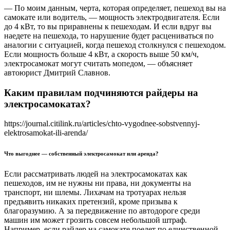
— По моим данным, черта, которая определяет, пешеход вы на
самокате или водитель, — мощность электродвигателя. Если
до 4 кВт, то вы приравнены к пешеходам. И если вдруг вы
наедете на пешехода, то нарушение будет расцениваться по
аналогии с ситуацией, когда пешеход столкнулся с пешеходом.
Если мощность больше 4 кВт, а скорость выше 50 км/ч,
электросамокат могут считать мопедом, — объясняет
автоюрист Дмитрий Славнов.
Каким правилам подчиняются райдеры на
электросамокатах?
https://journal.citilink.ru/articles/chto-vygodnee-sobstvennyj-
elektrosamokat-ili-arenda/
Что выгоднее — собственный электросамокат или аренда?
Если рассматривать людей на электросамокатах как
пешеходов, им не нужны ни права, ни документы на
транспорт, ни шлемы. Лихачам на тротуарах нельзя
предъявить никаких претензий, кроме призыва к
благоразумию. А за передвижение по автодороге среди
машин им может грозить совсем небольшой штраф.
Например, если райдер на самокате поедет по единственной