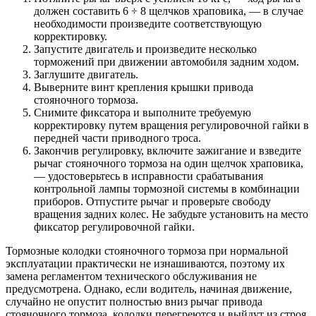
должен составить 6 ÷ 8 щелчков храповика, — в случае
необходимости произведите соответствующую
корректировку.
Запустите двигатель и произведите несколько
торможений при движении автомобиля задним ходом.
Заглушите двигатель.
Выверните винт крепления крышки привода
стояночного тормоза.
Снимите фиксатора и выполните требуемую
корректировку путем вращения регулировочной гайки в
передней части приводного троса.
Закончив регулировку, включите зажигание и взведите
рычаг стояночного тормоза на один щелчок храповика,
— удостоверьтесь в исправности срабатывания
контрольной лампы тормозной системы в комбинации
приборов. Отпустите рычаг и проверьте свободу
вращения задних колес. Не забудьте установить на место
фиксатор регулировочной гайки.
Тормозные колодки стояночного тормоза при нормальной
эксплуатации практически не изнашиваются, поэтому их
замена регламентом технического обслуживания не
предусмотрена. Однако, если водитель, начиная движение,
случайно не опустит полностью вниз рычаг привода
стояночного тормоза, колодки перегреются и выйдут из строя