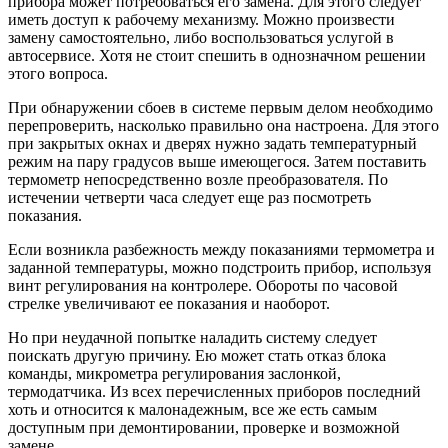
прибора может потребоваться его замена. Для этого следует
иметь доступ к рабочему механизму. Можно произвести
замену самостоятельно, либо воспользоваться услугой в
автосервисе. Хотя не стоит спешить в однозначном решении
этого вопроса.
При обнаружении сбоев в системе первым делом необходимо
перепроверить, насколько правильно она настроена. Для этого
при закрытых окнах и дверях нужно задать температурный
режим на пару градусов выше имеющегося. Затем поставить
термометр непосредственно возле преобразователя. По
истечении четверти часа следует еще раз посмотреть
показания.
Если возникла разбежность между показаниями термометра и
заданной температуры, можно подстроить прибор, используя
винт регулирования на контролере. Обороты по часовой
стрелке увеличивают ее показания и наоборот.
Но при неудачной попытке наладить систему следует
поискать другую причину. Ею может стать отказ блока
команды, микрометра регулирования заслонкой,
термодатчика. Из всех перечисленных приборов последний
хоть и относится к малонадежным, все же есть самым
доступным при демонтировании, проверке и возможной
замене.