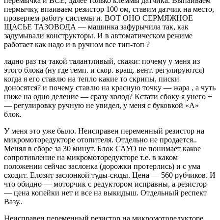
перемычка и ВСЕ, далее только клеммы датчика. Выпаиваем
пермычку, впаиваем резистор 100 ом, ставим датчик на место,
проверяем работу системы и. ВОТ ОНО СЕРМЯЖНОЕ
ЩАСЬЕ ТАЗОВОДА — машинка зафурычила так, как
задумывали конструкторы. И в автоматическом режиме
работает как надо и в ручном все тип-топ ?
ладно раз ты такой талантливый, скажи: почему у меня из
этого блока (ну где темп. и скор. вращ. вент. регулируются)
когда я его ставлю на тепло какие то скрипы, писки
доносятся? и почему ставлю на красную точку — жара , а чуть
ниже на одно деление — сразу холод? Кстати сбоку я унего +
— регулировку ручную не увидел, у меня с буковкой «А»
блок.
У меня это уже было. Неисправен переменный резистор на
микромоторедукторе отопителя. Отдельно не продается..
Менял в сборе за 30 минут. Блок САУО не понимает какое
сопротивление на микромоторедукторе т.е. в каком
положении сейчас заслонка (дорожки протерлись) и с ума
сходит. Елозит заслонкой туды-сюды. Цена — 560 рубчиков. И
что обидно — моторчик с редуктором исправны, а резистор
— цена копейки нет и все на выкидыш. Отдельный респект
Вазу..
Неисправен переменный резистор на микромоторедукторе