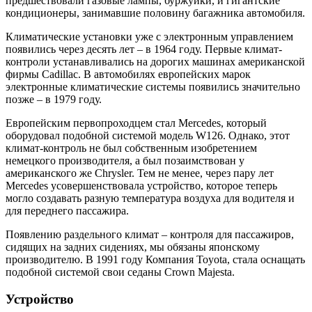
предшествовали газовые лампы, буржуйки, и гигантские
кондиционеры, занимавшие половину багажника автомобиля.
Климатические установки уже с электронным управлением
появились через десять лет – в 1964 году. Первые климат-
контроли устанавливались на дорогих машинах американской
фирмы Cadillac. В автомобилях европейских марок
электронные климатические системы появились значительно
позже – в 1979 году.
Европейским первопроходцем стал Mercedes, который
оборудовал подобной системой модель W126. Однако, этот
климат-контроль не был собственным изобретением
немецкого производителя, а был позаимствован у
американского же Chrysler. Тем не менее, через пару лет
Mercedes усовершенствовала устройство, которое теперь
могло создавать разную температура воздуха для водителя и
для переднего пассажира.
Появлению раздельного климат – контроля для пассажиров,
сидящих на задних сидениях, мы обязаны японскому
производителю. В 1991 году Компания Toyota, стала оснащать
подобной системой свои седаны Crown Majesta.
Устройство