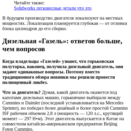
Читайте также:
Solidworks легковесные детали что это
В будущем производство двигателя локализуют на местных
мощностях. Локализация планируется глубокая — от отливки
блока цилиндров до его сборки.
Дизельная «Газель»: ответов больше,
чем вопросов
Когда владельцы «Газелей» узнают, что горьковская
полуторка, наконец, получила дизельный двигатель, они
задают одинаковые вопросы. Поэтому вместо
традиционного обзора новинки мы решили провести
полноценный ликбез.
Что за двигатель?
Думая, какой двигатель окажется под
капотами дизельных машин, горьковчане выбирали между
Cummins и Daimler (последний устанавливается на Mercedes
Sprinter), но победил более дешёвый и более простой Cummins
ISF рабочим объемом 2,8 л (мощность — 120 л.с., крутящий
момент — 297 Н•м). Этот двигатель выпускается в Китае на
совместном китайско-американском предприятии Beijing
Foton Cummins.