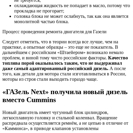
не требуется;
охлаждающая жидкость не попадает в масло, потому что
прокладка не прогорает;
головка блока не может ослабнуть, так как она является
монолитной частью блока.
Процесс проведения ремонта двигателя для Газели
Следует отметить, что в теории всегда все лучше, чем на
практике, а опытные образцы – это еще не показатель. В
дальнейшем с российским «Штаейером» возникало немало
проблем, и виной тому чисто российские факторы.
Качество
топлива порой оказывалось таким, что не выдерживал
даже самый адаптированный российский дизель.
А после
того, как детали для мотора стали изготавливаться в России,
моторы из строя стали выходить гораздо чаще.
«ГАЗель Next» получила новый дизель
вместо Cummins
Новый двигатель имеет чугунный блок цилиндров,
легкосплавную головку и стальной коленвал. Вращение
распредвала осуществляется ремнём, а не цепью в отличие от
«Камминса», в приводе клапанов установлены