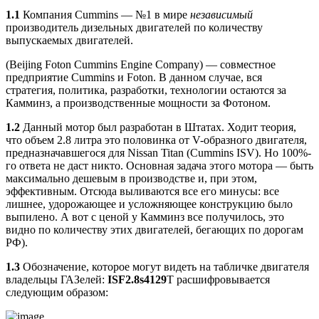
1.1
Компания Cummins — №1 в мире
независимый
производитель дизельных двигателей по количеству
выпускаемых двигателей.
(Beijing Foton Cummins Engine Company) — совместное
предприятие Cummins и Foton. В данном случае, вся
стратегия, политика, разработки, технологии остаются за
Камминз, а производственные мощности за Фотоном.
1.2
Данный мотор был разработан в Штатах. Ходит теория,
что объем 2.8 литра это половинка от V-образного двигателя,
предназначавшегося для Nissan Titan (Cummins ISV). Но 100%-
го ответа не даст никто. Основная задача этого мотора — быть
максимально дешевым в производстве и, при этом,
эффективным. Отсюда выливаются все его минусы: все
лишнее, удорожающее и усложняющее конструкцию было
выпилено. А вот с ценой у Камминз все получилось, это
видно по количеству этих двигателей, бегающих по дорогам
РФ).
1.3
Обозначение, которое могут видеть на табличке двигателя
владельцы ГАЗелей:
ISF2.8s4129
T расшифровывается
следующим образом: