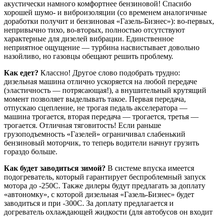
акустически намного комфортнее бензиновой! Спасибо
хорошей шумо- и виброизоляции (со временем аналогичные
доработки получит и бензиновая «Газель-Бизнес»): во-первых,
непривычно тихо, во-вторых, полностью отсутствуют
характерные для дизелей вибрации. Единственное
неприятное ощущение — турбина насвистывает довольно
назойливо, но газовцы обещают решить проблему.
Как едет?
Классно! Другое слово подобрать трудно:
дизельная машина отлично ускоряется на любой передаче
(эластичность — потрясающая!), а внушительный крутящий
момент позволяет выделывать такое. Первая передача,
отпускаю сцепление, не трогая педаль акселератора —
машина трогается, вторая передача — трогается, третья —
трогается. Отличная тяговитость! Если раньше
грузоподъемность «Газелей» ограничивал слабенький
бензиновый моторчик, то теперь водители начнут грузить
гораздо больше.
Как будет заводиться зимой?
В системе впуска имеется
подогреватель, который гарантирует беспроблемный запуск
мотора до -250С. Также дилеры будут предлагать за доплату
«автономку», с которой дизельная «Газель-Бизнес» будет
заводиться и при -300С. За доплату предлагается и
догреватель охлаждающей жидкости (для автобусов он входит