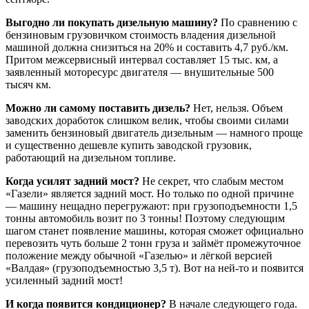
Выгодно ли покупать дизельную машину?
По сравнению с
бензиновым грузовичком стоимость владения дизельной
машиной должна снизиться на 20% и составить 4,7 руб./км.
Притом межсервисный интервал составляет 15 тыс. км, а
заявленный моторесурс двигателя — внушительные 500
тысяч км.
Можно ли самому поставить дизель?
Нет, нельзя. Объем
заводских доработок слишком велик, чтобы своими силами
заменить бензиновый двигатель дизельным — намного проще
и существенно дешевле купить заводской грузовик,
работающий на дизельном топливе.
Когда усилят задний мост?
Не секрет, что слабым местом
«Газели» является задний мост. Но только по одной причине
— машину нещадно перегружают: при грузоподъемности 1,5
тонны автомобиль возит по 3 тонны! Поэтому следующим
шагом станет появление машины, которая сможет официально
перевозить чуть больше 2 тонн груза и займёт промежуточное
положение между обычной «Газелью» и лёгкой версией
«Валдая» (грузоподъемностью 3,5 т). Вот на ней-то и появится
усиленный задний мост!
И когда появится кондиционер?
В начале следующего года.