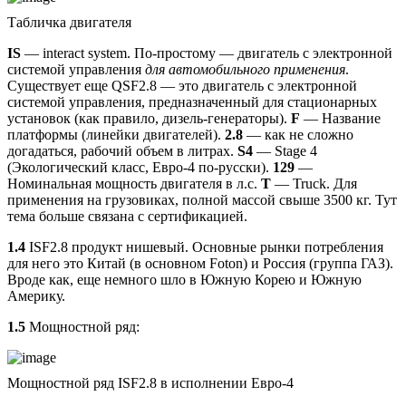
Табличка двигателя
IS
— interact system. По-простому — двигатель с электронной
системой управления
для автомобильного применения
.
Существует еще QSF2.8 — это двигатель с электронной
системой управления, предназначенный для стационарных
установок (как правило, дизель-генераторы).
F
— Название
платформы (линейки двигателей).
2.8
— как не сложно
догадаться, рабочий объем в литрах.
S4
— Stage 4
(Экологический класс, Евро-4 по-русски).
129
—
Номинальная мощность двигателя в л.с.
T
— Truck. Для
применения на грузовиках, полной массой свыше 3500 кг. Тут
тема больше связана с сертификацией.
1.4
ISF2.8 продукт нишевый. Основные рынки потребления
для него это Китай (в основном Foton) и Россия (группа ГАЗ).
Вроде как, еще немного шло в Южную Корею и Южную
Америку.
1.5
Мощностной ряд:
Мощностной ряд ISF2.8 в исполнении Евро-4