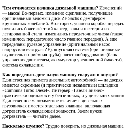
Чем отличается начинка дизельной машины?
Изменений
— масса! Во-первых, изменено сцепление, получившее
оригинальный ведомый диск ZF Sachs с демпфером
крутильных колебаний. Во-вторых, усилена коробка передач:
появились более жёсткий картер, валы и шестерни из
легированной стали, изменились передаточные числа (также
изменилось передаточное число главное передачи). А еще
переделаны рулевое управление (оригинальный насос
гидроусилителя руля ZF), впускная система (оригинальные
глушитель и приёмная труба), электрооборудование (блок
управления двигателем, аккумулятор увеличенной ёмкости),
система охлаждения.
Как определить дизельную машину снаружи и внутри?
Единственная примета дизельных автомобилей — на дверях
имеются скромные (и практически незаметные) шильдики
«Cummins Turbo Diesel». Интерьер «Газели-Бизнес»
практически одинаков и у бензиновых, и у дизельных машин.
Единственное малозаметное отличие: в дизельных
грузовичках имеется отдельная клавиша, включающая
догреватель охлаждающей жидкости. Зачем нужен
догреватель — читайте далее.
Насколько шумнее?
Трудно поверить, но дизельная машина