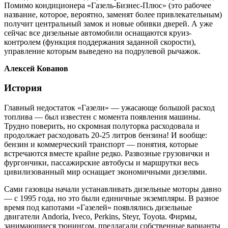
Помимо кондиционера «Газель-Бизнес-Плюс» (это рабочее
название, которое, вероятно, заменят более привлекательным)
получит центральный замок и новые обивки дверей. А уже
сейчас все дизельные автомобили оснащаются круиз-
контролем (функция поддержания заданной скорости),
управление которым выведено на подрулевой рычажок.
Алексей Кованов
История
Главный недостаток «Газели» — ужасающе большой расход
топлива — был известен с момента появления машины.
Трудно поверить, но скромная полуторка расходовала и
продолжает расходовать 20-25 литров бензина! И вообще:
бензин и коммерческий транспорт — понятия, которые
встречаются вместе крайне редко. Развозные грузовички и
фургончики, пассажирские автобусы и маршрутки весь
цивилизованный мир оснащает экономичными дизелями.
Сами газовцы начали устанавливать дизельные моторы давно
— с 1995 года, но это были единичные экземпляры. В разное
время под капотами «Газелей» появлялись дизельные
двигатели Andoria, Iveco, Perkins, Steyr, Toyota. Фирмы,
занимающиеся тюнингом, предлагали собственные варианты