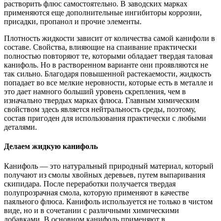
растворить флюс самостоятельно. В заводских марках
применяются еще дополнительные ингибиторы коррозии,
присадки, пропанол и прочие элементы.
Плотность жидкости зависит от количества самой канифоли в
составе. Свойства, влияющие на спаивание практически
полностью повторяют те, которыми обладает твердая таловая
канифоль. Но в растворенном варианте они проявляются не
так сильно. Благодаря повышенной растекаемости, жидкость
попадает во все мелкие неровности, которые есть в металле и
это дает намного больший уровень скрепления, чем в
изначально твердых марках флюса. Главным химическим
свойством здесь является нейтральность среды, поэтому,
состав пригоден для использования практически с любыми
деталями.
Делаем жидкую канифоль
Канифоль — это натуральный природный материал, который
получают из смолы хвойных деревьев, путем выпаривания
скипидара. После переработки получается твердая
полупрозрачная смола, которую применяют в качестве
паяльного флюса. Канифоль используется не только в чистом
виде, но и в сочетании с различными химическими
добавками. В основном канифоль применяют в