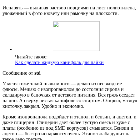
Испарять — выливая раствор порциями на лист полиэтилена,
уложенный в фото-кювету или рамочку на плоскости.
Читайте также:
Как сделать жидкую канифоль для пайки
Сообщение от
std
У меня тоже такой пыли много — делаю из нее жидкие
флюсы. Мешаю с изопропанолом до состояния сиропа и
складирую в баночках от детского питания. Вся грязь оседает
на дно. А сверху чистая канифоль со спиртом. Открыл, мазнул
кисточку, закрыл. Удобно и экономно.
Кроме изопропанола подойдет и этанол, и бензин, и ацетон, и
даже глицерин. Глицерин дает более густую смесь и хуже с
платы (особенно из под SMD корпусов) смывается. Бензин и
ацетон — быстро испаряются очень. Этанол жаба душит на
такое дело тратить.