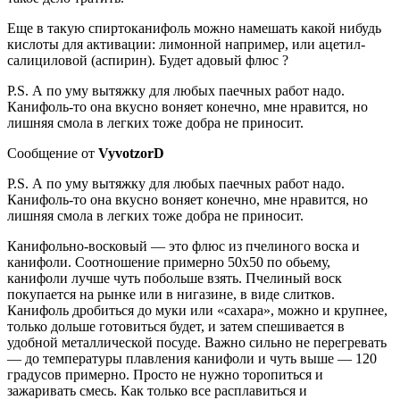
Еще в такую спиртоканифоль можно намешать какой нибудь
кислоты для активации: лимонной например, или ацетил-
салициловой (аспирин). Будет адовый флюс ?
P.S. А по уму вытяжку для любых паечных работ надо.
Канифоль-то она вкусно воняет конечно, мне нравится, но
лишняя смола в легких тоже добра не приносит.
Сообщение от
VyvotzorD
P.S. А по уму вытяжку для любых паечных работ надо.
Канифоль-то она вкусно воняет конечно, мне нравится, но
лишняя смола в легких тоже добра не приносит.
Канифольно-восковый — это флюс из пчелиного воска и
канифоли. Соотношение примерно 50х50 по обьему,
канифоли лучше чуть побольше взять. Пчелиный воск
покупается на рынке или в нигазине, в виде слитков.
Канифоль дробиться до муки или «сахара», можно и крупнее,
только дольше готовиться будет, и затем спешивается в
удобной металлической посуде. Важно сильно не перегревать
— до температуры плавления канифоли и чуть выше — 120
градусов примерно. Просто не нужно торопиться и
зажаривать смесь. Как только все расплавиться и