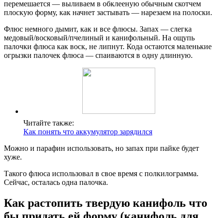
перемешается — выливаем в обклееную обычным скотчем
плоскую форму, как начнет застывать — нарезаем на полоски.
Флюс немного дымит, как и все флюсы. Запах — слегка
медовый/восковый/пчелиный и канифольный. На ощупь
палочки флюса как воск, не липнут. Кода остаются маленькие
огрызки палочек флюса — спаиваются в одну длинную.
Читайте также:
Как понять что аккумулятор зарядился
Можно и парафин использовать, но запах при пайке будет
хуже.
Такого флюса использовал в свое время с полкилограмма.
Сейчас, осталась одна палочка.
Как растопить твердую канифоль что
бы придать ей форму (канифоль для