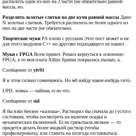
распилить один из них на 2 части (не обязательно равной
массы, но.
Разделить золотые слитки на две кучи равной массы
Дано
N золотых слитков. Требуется распилить не более одного из
них на две части (не обязательно.
Творческие муки
P.S плохо с русским Этот пост может и не
для этого модулюя C++ но другово подходящего не нашел .
Муки с FPGA
Всем привет. Решил вернуться к освоению
FPGA, а то моя плата Xilinx Spartan покрылась пылью, а.
Сообщение от
yiv91
Я в этом сильно сомневаюсь. Но мб найду какое-нибудь сито.
UPD. ложка — чайная, если что.
Сообщение от
std
Я бы взял бензин «калоша». Растворил бы сначала до густого
состояния, чтобы посмотреть на наличие осадка и
механических включений. Если грязь/пыль мелкие — то
придется делать более жидкий раствор (чтобы
профильтровать), или ставить на полгода отстаиваться.