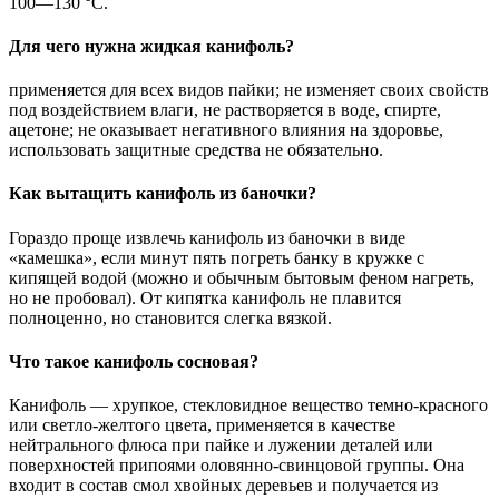
100—130 °C.
Для чего нужна жидкая канифоль?
применяется для всех видов пайки; не изменяет своих свойств
под воздействием влаги, не растворяется в воде, спирте,
ацетоне; не оказывает негативного влияния на здоровье,
использовать защитные средства не обязательно.
Как вытащить канифоль из баночки?
Гораздо проще извлечь канифоль из баночки в виде
«камешка», если минут пять погреть банку в кружке с
кипящей водой (можно и обычным бытовым феном нагреть,
но не пробовал). От кипятка канифоль не плавится
полноценно, но становится слегка вязкой.
Что такое канифоль сосновая?
Канифоль — хрупкое, стекловидное вещество темно-красного
или светло-желтого цвета, применяется в качестве
нейтрального флюса при пайке и лужении деталей или
поверхностей припоями оловянно-свинцовой группы. Она
входит в состав смол хвойных деревьев и получается из