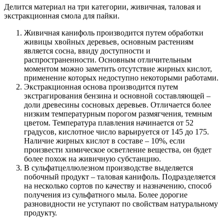
Делится материал на три категории, живичная, таловая и
экстракционная смола для пайки.
Живичная канифоль производится путем обработки
живицы хвойных деревьев, основным растениям
является сосна, ввиду доступности и
распространенности. Основным отличительным
моментом можно заметить отсутствие жирных кислот,
применение которых недоступно некоторыми работами.
Экстракционная основа производится путем
экстрагирования бензина и основной составляющей –
доли древесины сосновых деревьев. Отличается более
низким температурным порогом размягчения, темным
цветом. Температура плавления начинается от 52
градусов, кислотное число варьируется от 145 до 175.
Наличие жирных кислот в составе – 10%, если
произвести химическое осветление вещества, он будет
более похож на живичную субстанцию.
В сульфатцеллюлезном производстве выделяется
побочный продукт – таловая канифоль. Подразделяется
на несколько сортов по качеству и назначению, способ
получения из сульфатного мыла. Более дорогие
разновидности не уступают по свойствам натуральному
продукту.