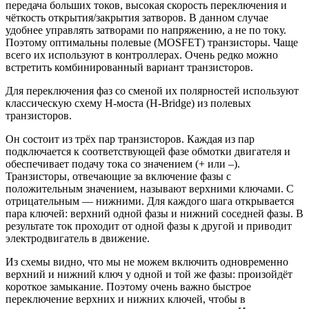
передача больших токов, высокая скорость переключения и
чёткость открытия/закрытия затворов. В данном случае
удобнее управлять затворами по напряжению, а не по току.
Поэтому оптимальны полевые (MOSFET) транзисторы. Чаще
всего их используют в контроллерах. Очень редко можно
встретить комбинированный вариант транзисторов.
Для переключения фаз со сменой их полярностей используют
классическую схему Н-моста (H-Bridge) из полевых
транзисторов.
Он состоит из трёх пар транзисторов. Каждая из пар
подключается к соответствующей фазе обмотки двигателя и
обеспечивает подачу тока со значением (+ или –).
Транзисторы, отвечающие за включение фазы с
положительным значением, называют верхними ключами. С
отрицательным — нижними. Для каждого шага открывается
пара ключей: верхний одной фазы и нижний соседней фазы. В
результате ток проходит от одной фазы к другой и приводит
электродвигатель в движение.
Из схемы видно, что мы не можем включить одновременно
верхний и нижний ключ у одной и той же фазы: произойдёт
короткое замыкание. Поэтому очень важно быстрое
переключение верхних и нижних ключей, чтобы в