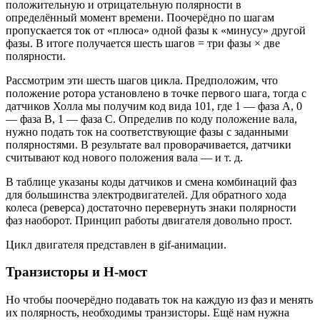
положительную и отрицательную полярности в
определённый момент времени. Поочерёдно по шагам
пропускается ток от «плюса» одной фазы к «минусу» другой
фазы. В итоге получается шесть шагов = три фазы × две
полярности.
Рассмотрим эти шесть шагов цикла. Предположим, что
положение ротора установлено в точке первого шага, тогда с
датчиков Холла мы получим код вида 101, где 1 — фаза А, 0
— фаза B, 1 — фаза С. Определив по коду положение вала,
нужно подать ток на соответствующие фазы с заданными
полярностями. В результате вал проворачивается, датчики
считывают код нового положения вала — и т. д.
В таблице указаны коды датчиков и смена комбинаций фаз
для большинства электродвигателей. Для обратного хода
колеса (реверса) достаточно перевернуть знаки полярности
фаз наоборот. Принцип работы двигателя довольно прост.
Цикл двигателя представлен в gif-анимации.
Транзисторы и Н-мост
Но чтобы поочерёдно подавать ток на каждую из фаз и менять
их полярность, необходимы транзисторы. Ещё нам нужна