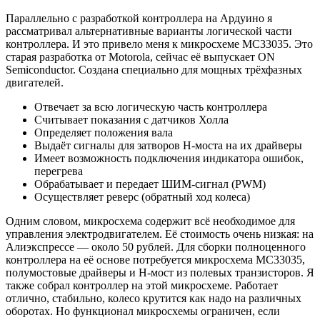
Параллельно с разработкой контроллера на Ардуино я
рассматривал альтернативные варианты логической части
контроллера. И это привело меня к микросхеме MC33035. Это
старая разработка от Motorola, сейчас её выпускает ON
Semiconductor. Создана специально для мощных трёхфазных
двигателей.
Отвечает за всю логическую часть контроллера
Считывает показания с датчиков Холла
Определяет положения вала
Выдаёт сигналы для затворов Н-моста на их драйверы
Имеет возможность подключения индикатора ошибок,
перегрева
Обрабатывает и передает ШИМ-сигнал (PWM)
Осуществляет реверс (обратный ход колеса)
Одним словом, микросхема содержит всё необходимое для
управления электродвигателем. Её стоимость очень низкая: на
Алиэкспрессе — около 50 рублей. Для сборки полноценного
контроллера на её основе потребуется микросхема MC33035,
полумостовые драйверы и Н-мост из полевых транзисторов. Я
также собрал контроллер на этой микросхеме. Работает
отлично, стабильно, колесо крутится как надо на различных
оборотах. Но функционал микросхемы ограничен, если