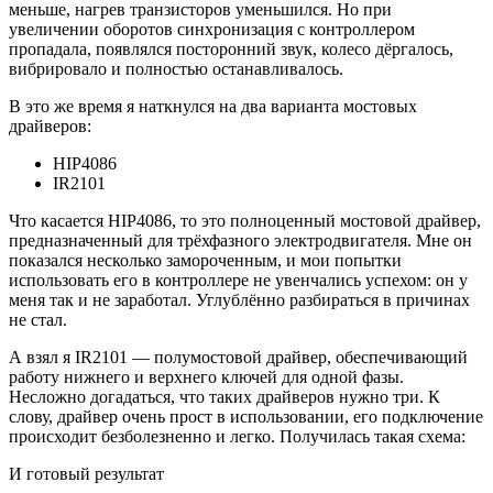
меньше, нагрев транзисторов уменьшился. Но при
увеличении оборотов синхронизация с контроллером
пропадала, появлялся посторонний звук, колесо дёргалось,
вибрировало и полностью останавливалось.
В это же время я наткнулся на два варианта мостовых
драйверов:
HIP4086
IR2101
Что касается HIP4086, то это полноценный мостовой драйвер,
предназначенный для трёхфазного электродвигателя. Мне он
показался несколько замороченным, и мои попытки
использовать его в контроллере не увенчались успехом: он у
меня так и не заработал. Углублённо разбираться в причинах
не стал.
А взял я IR2101 — полумостовой драйвер, обеспечивающий
работу нижнего и верхнего ключей для одной фазы.
Несложно догадаться, что таких драйверов нужно три. К
слову, драйвер очень прост в использовании, его подключение
происходит безболезненно и легко. Получилась такая схема:
И готовый результат