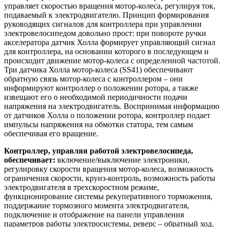
управляет скоростью вращения мотор-колеса, регулируя ток,
подаваемый к электродвигателю. Принцип формирования
руководящих сигналов для контроллера при управлении
электровелосипедом довольно прост: при повороте ручки
акселератора датчик Холла формирует управляющий сигнал
для контроллера, на основании которого в последующем и
происходит движение мотор-колеса с определенной частотой.
Три датчика Холла мотор-колеса (SS41) обеспечивают
обратную связь мотор-колеса с контроллером – они
информируют контроллер о положении ротора, а также
извещают его о необходимой периодичности подачи
напряжения на электродвигатель. Воспринимая информацию
от датчиков Холла о положении ротора, контроллер подает
импульсы напряжения на обмотки статора, тем самым
обеспечивая его вращение.
Контроллер, управляя работой электровелосипеда,
обеспечивает:
включение/выключение электроники,
регулировку скорости вращения мотор-колеса, возможность
ограничения скорости, круиз-контроль, возможность работы
электродвигателя в трехскоростном режиме,
функционирование системы рекуперативного торможения,
поддержание тормозного момента электродвигателя,
подключение и отображение на панели управления
параметров работы электросистемы, реверс – обратный ход.