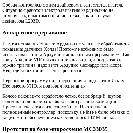
Собрал контроллер с этим драйвером и запустил двигатель.
Ситуация с работой электродвигателя кардинально не
поменялась, симптомы остались те же, как и в случае с
драйвером L293D.
Аппаратное прерывание
И тут я понял, в чём дело: Ардуино не успевает обрабатывать
показания датчиков Холла! Поэтому необходимо было
использовать пины Ардуино с аппаратным прерыванием. Так
как у Ардуино УНО таких пинов всего два, а под датчики
нужно три пина, надо взять Ардуино Леонардо или Искра
Нео, где таких пинов — четыре штуки.
Переписав программу под прерывания и подключив Искру
Нео вместо УНО, я повторил испытания.
Колесо наконец-то заработало чётко, без вибраций, шумов,
отлично стало набирать обороты без рассинхронизации.
Прототип оказался жизнеспособным. Но это ещё не
полноценный контроллер, поскольку в нём не было обвязки с
защитами и обеспечением качественного ШИМ-сигнала.
Прототип на базе микросхемы MC33035