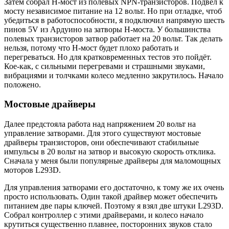
Затем собрал Н-мост из полевых NPN-транзисторов. Подвёл к
мосту независимое питание на 12 вольт. Но при отладке, чтоб
убедиться в работоспособности, я подключил напрямую шесть
пинов 5V из Ардуино на затворы H-моста. У большинства
полевых транзисторов затвор работает на 20 вольт. Так делать
нельзя, потому что Н-мост будет плохо работать и
перегреваться. Но для кратковременных тестов это пойдёт.
Кое-как, с сильными перегревами и страшными звуками,
вибрациями и толчками колесо медленно закрутилось. Начало
положено.
Мостовые драйверы
Далее предстояла работа над напряжением 20 вольт на
управление затворами. Для этого существуют мостовые
драйверы транзисторов, они обеспечивают стабильные
импульсы в 20 вольт на затвор и высокую скорость отклика.
Сначала у меня были популярные драйверы для маломощных
моторов L293D.
Для управления затворами его достаточно, к тому же их очень
просто использовать. Один такой драйвер может обеспечить
питанием две пары ключей. Поэтому я взял две штуки L293D.
Собрал контроллер с этими драйверами, и колесо начало
крутиться существенно плавнее, посторонних звуков стало