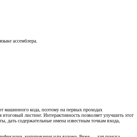
языке ассемблера.
т машинного кода, поэтому на первых проходах
я итоговый листинг. Интерактивность позволяет улучшить этот
ты, дать содержательные имена известным точкам входа,
одификации, копирования или взлома. Реже — для поиска