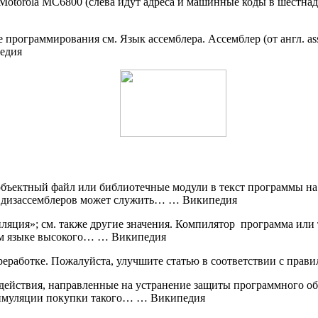
otorola MC6800 (слева идут адреса и машинные коды в шестна
 программирования см. Язык ассемблера. Ассемблер (от англ. a
едия
ъектный файл или библиотечные модули в текст программы на я
 дизассемблеров может служить… … Википедия
яция»; см. также другие значения. Компилятор программа или 
ом языке высокого… … Википедия
ереработке. Пожалуйста, улучшите статью в соответствии с пра
) действия, направленные на устранение защиты программного о
тимуляции покупки такого… … Википедия