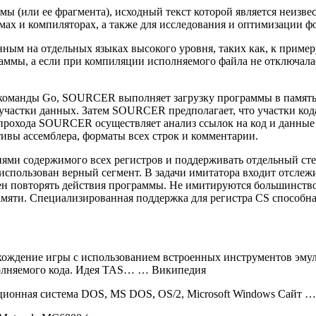
ы (или ее фрагмента), исходный текст которой является неизве
мах и компиляторах, а также для исследования и оптимизации 
ым на отдельных языках высокого уровня, таких как, к примеру,
граммы, а если при компиляции исполняемого файла не отключалас
команды Gо, SOURCER выполняет загрузку программы в память 
частки данных. Затем SOURCER предполагает, что участки кода
рохода SOURCER осуществляет анализ ссылок на код и данные д
ивы ассемблера, форматы всех строк и комментарии.
иями содержимого всех регистров и поддерживать отдельный сте
использован верный сегмент. В задачи имитатора входит отслеж
ен повторять действия программы. Не имитируются большинств
амяти. Специализированная поддержка для регистра CS способ
ждение игры с использованием встроенных инструментов эмулят
полняемого кода. Идея TAS… … Википедия
ационная система DOS, MS DOS, OS/2, Microsoft Windows Сайт 