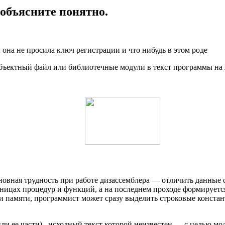
 объясните понятно.
 она не просила ключ регистрации и что нибудь в этом роде
бъектный файл или библиотечные модули в текст программы на 
вная трудность при работе дизассемблера — отличить данные о
ницах процедур и функций, а на последнем проходе формируетс
и памяти, программист может сразу выделить строковые констан
ли ее части) , исходный текст которой неизвестен — с целью м