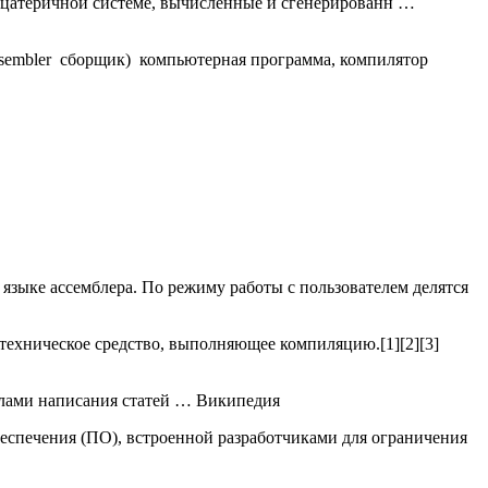
дцатеричной системе, вычисленные и сгенерированн …
ssembler сборщик) компьютерная программа, компилятор
зыке ассемблера. По режиму работы с пользователем делятся
техническое средство, выполняющее компиляцию.[1][2][3]
вилами написания статей … Википедия
беспечения (ПО), встроенной разработчиками для ограничения