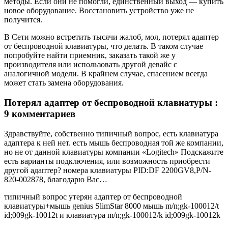
методы. Если они не помогли, единственный выход — купить
новое оборудование. Восстановить устройство уже не
получится.
В Сети можно встретить тысячи жалоб, мол, потерял адаптер
от беспроводной клавиатуры, что делать. В таком случае
попробуйте найти приемник, заказать такой же у
производителя или использовать другой девайс с
аналогичной модели. В крайнем случае, спасением всегда
может стать замена оборудования.
Потерял адаптер от беспроводной клавиатуры :
9 комментариев
Здравствуйте, собственно типичный вопрос, есть клавиатура
адаптера к ней нет. есть мышь беспроводная той же компании,
но не от данной клавиатуры компании «Logitech» Подскажите
есть варианты подключения, или возможность приобрести
другой адаптер? номера клавиатуры PID:DF 2200GV8,P/N-
820-002878, благодарю Вас…
типичный вопрос утерян адаптер от беспроводной
клавиатуры+мышь genius SlimStar 8000 мышь m/n;gk-100012/t
id;009gk-10012t и клавиатура m/n;gk-100012/k id;009gk-10012k