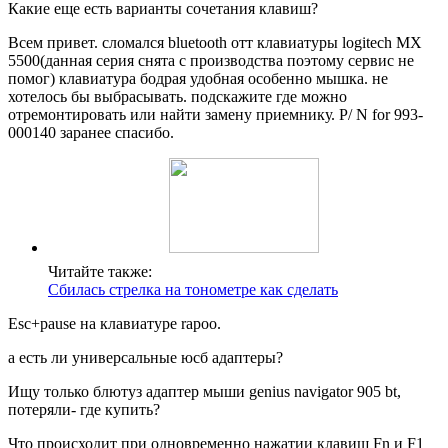
Какие еще есть варианты сочетания клавиш?
Всем привет. сломался bluetooth отт клавиатуры logitech MX
5500(данная серия снята с производства поэтому сервис не
помог) клавиатура бодрая удобная особенно мышка. не
хотелось бы выбрасывать. подскажите где можно
отремонтировать или найти замену приемнику. P/ N for 993-
000140 заранее спасибо.
Читайте также:
Сбилась стрелка на тонометре как сделать
Esc+pause на клавиатуре rapoo.
а есть ли универсальные юсб адаптеры?
Ищу только блютуз адаптер мыши genius navigator 905 bt,
потеряли- где купить?
Что происходит при одновременно нажатии клавиш Fn и F1