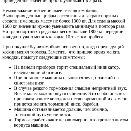
приведенное значение просто умножают в 2 раза.
Немаловажное значение имеет вес автомобиля.
Вышеприведенные цифры рассчитаны для транспортных
средств, имеющих массу не более 1300 кг. Для седана массой
1600 кг значения нужно уменьшить минимум в полтора раза.
На транспортных средствах весом больше 1800 кг передние
колодки нужно менять каждые 10 тыс. км пробега.
При покупке б/у автомобиля неизвестно, когда предыдущий
хозяин менял тормоза. Заметить, что пришло время менять
колодки, помогут следующие симптомы:
На панели приборов горит специальный индикатор,
извещающий об износе.
При остановке машины слышится звук, похожий на
свист или визг.
В случае резкого торможения слышен неприятный звук.
Возле колес можно ощутить биение. Это особо опасно,
при таком износе колодок и несвоевременной их замене
придется менять тормозной диск, барабан.
Машина останавливается дольше, чем обычно,
тормозной путь увеличился.
Тормоза срабатывают неравномерно, что грозит заносом
корпуса машины.