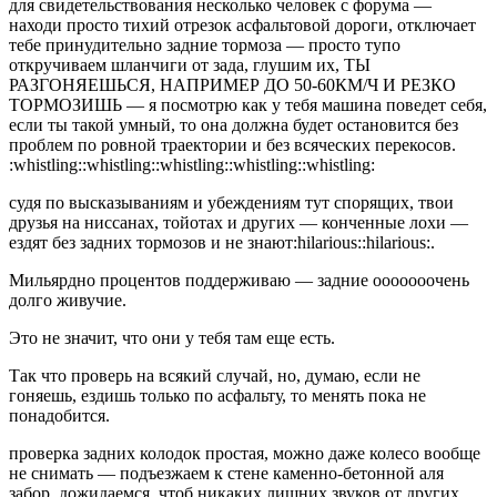
для свидетельствования несколько человек с форума —
находи просто тихий отрезок асфальтовой дороги, отключает
тебе принудительно задние тормоза — просто тупо
откручиваем шланчиги от зада, глушим их, ТЫ
РАЗГОНЯЕШЬСЯ, НАПРИМЕР ДО 50-60КМ/Ч И РЕЗКО
ТОРМОЗИШЬ — я посмотрю как у тебя машина поведет себя,
если ты такой умный, то она должна будет остановится без
проблем по ровной траектории и без всяческих перекосов.
:whistling::whistling::whistling::whistling::whistling:
судя по высказываниям и убеждениям тут спорящих, твои
друзья на ниссанах, тойотах и других — конченные лохи —
ездят без задних тормозов и не знают:hilarious::hilarious:.
Мильярдно процентов поддерживаю — задние ооооооочень
долго живучие.
Это не значит, что они у тебя там еще есть.
Так что проверь на всякий случай, но, думаю, если не
гоняешь, ездишь только по асфальту, то менять пока не
понадобится.
проверка задних колодок простая, можно даже колесо вообще
не снимать — подъезжаем к стене каменно-бетонной аля
забор, дожидаемся, чтоб никаких лишних звуков от других