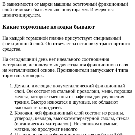
В зависимости от марки машины остаточный фрикционный
слой не может быть меньше полутора мм. Измеряется
штангенциркулем.
Какие тормозные колодки бывают
На каждой тормозной планке присутствует специальный
фрикционный слой. Он отвечает за остановку транспортного
средства.
На сегодняшний день нет идеального соотношения
материалов, используемых для создания фрикционного слоя
на металлической основе. Производители выпускают 4 типа
тормозных колодок:
Детали, имеющие полуметаллический фрикционный
слой. Он состоит из стальной проволоки, меди, порошка
железа, которые смешаны с графитом для улучшения
трения. Быстро износятся и шумные, но обладают
высокой теплоотдачей.
Колодки, чей фрикционный слой состоит из резины,
углерода, кевлара, высокотемпературной смолы, стекла
(органических материалов). Не слишком шумные,
мягкие, но прослужат недолго.
Планки, в составе фрикционного слоя не более 33%