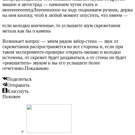
машин и автострад — начинаем чуток ехать и
меееееееееееедЛеееннноооо на ходу поднимаем ручник, держа
на нем кнопку, чтоб в любой момент опустить, что имеем —
если колодки конченные, то услышите шум скрежетания
метала как бы о камень
Возникает вопрос — зачем рядом забор-стена — звук от
скрежетания распространяется во все стороны и, если при
таком эксперименте-проверке открыть окошко и колодки
источены, от скрежет будет раздаваться, а от стены он будет
«рикошетить» звуком и вы его услышите более
отчетливо.Показываю
Поделиться
Отправить
Класснуть
Похожее