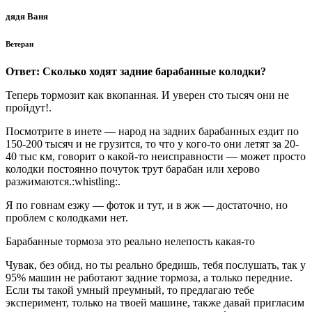
дядя Ваня
Ветеран
Ответ: Сколько ходят задние барабанные колодки?
Теперь тормозит как вкопанная. И уверен сто тысяч они не
пройдут!.
Посмотрите в инете — народ на задних барабанных ездит по
150-200 тысяч и не грузится, то что у кого-то они летят за 20-
40 тыс км, говорит о какой-то неисправности — может просто
колодки постоянно почуток трут барабан или херово
разжимаются.:whistling:.
Я по говнам езжу — фоток и тут, и в жж — достаточно, но
проблем с колодками нет.
Барабанные тормоза это реально нелепость какая-то
Чувак, без обид, но ты реально бредишь, тебя послушать, так у
95% машин не работают задние тормоза, а только передние.
Если ты такой умный преумный, то предлагаю тебе
эксперимент, только на твоей машине, также давай пригласим