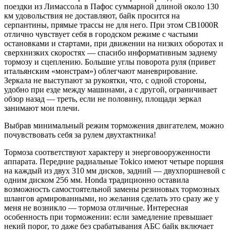
поездки из Лимассола в Пафос суммарной длиной около 130
км удовольствия не доставляют, байк просится на
серпантины, прямые трассы не для него. При этом CB1000R
отлично чувствует себя в городском режиме с частыми
остановками и стартами, при движении на низких оборотах и
сверхнизких скоростях — спасибо информативным заднему
тормозу и сцеплению. Большие углы поворота руля (привет
итальянским «монстрам») облегчают маневрирование.
Зеркала не выступают за рукоятки, что, с одной стороны,
удобно при езде между машинами, а с другой, ограничивает
обзор назад — треть, если не половину, площади зеркал
занимают мои плечи.
Выбрав минимальный режим торможения двигателем, можно
почувствовать себя за рулем двухтактника!
Тормоза соответствуют характеру и энерговооруженности
аппарата. Передние радиальные Tokico имеют четыре поршня
на каждый из двух 310 мм дисков, задний — двухпоршневой с
одним диском 256 мм. Honda традиционно оставила
возможность самостоятельной замены резиновых тормозных
шлангов армированными, но желания сделать это сразу же у
меня не возникло — тормоза отличные. Интересная
особенность при торможении: если замедление превышает
некий порог, то даже без срабатывания АБС байк включает