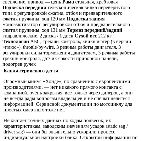
сцепление, привод — цепь
Рама
стальная, хребтовая
Подвеска передняя
телескопическая вилка перевернутого
типа с регулировкой сжатия, отбоя и предварительного
сжатия пружины, ход 120 мм
Подвеска задняя
моноамотизатор с регулировкой отбоя и предварительного
сжатия пружины, ход 131 мм
Тормоз передний/задний
гидравлические, 2 диска / 1 диск
Сухой вес
212 кг
Технологии
АБС, трекшн-контроль, квикшифтер (в версии
«плюс»), throttle-by-wire, 3 режима работы двигателя, 3
регулировки силы торможения двигателем, 3 режима работы
трекшн-контроля, датчик яркости приборной панели,
подогрев ручек
Капля сервисного дегтя
Огромный минус «Хонде», по сравнению с европейскими
производителями, — нет никакого прямого контакта с
компанией, очень закрытая, все только через дилеров, а они
не всегда рады вопросам владельцев и не спешат делиться
информацией. Сервисной документации по мотоциклу для
простых смертных тоже нет.
Не хватает точных данных по ходам подвесок, их
характеристикам, заводским значениям усадок (static sag /
driver sag) — они бы значительно ускорили процесс
индивидуальной настройки байка. Открытой информации по