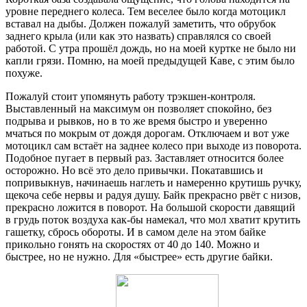
уровне переднего колеса. Тем веселее было когда мотоцикл
вставал на дыбы. Должен пожалуй заметить, что обрубок
заднего крыла (или как это назвать) справлялся со своей
работой. С утра прошёл дождь, но на моей куртке не было ни
капли грязи. Помню, на моей предыдущей Каве, с этим было
похуже.
Пожалуй стоит упомянуть работу трэкшен-контроля.
Выставленный на максимум он позволяет спокойно, без
подрыва и рывков, но в то же время быстро и уверенно
мчаться по мокрым от дождя дорогам. Отключаем и вот уже
мотоцикл сам встаёт на заднее колесо при выходе из поворота.
Подобное пугает в первый раз. Заставляет относится более
осторожно. Но всё это дело привычки. Покатавшись и
попривыкнув, начинаешь наглеть и намеренно крутишь ручку,
щекоча себе нервы и радуя душу. Байк прекрасно рвёт с низов,
прекрасно ложится в поворот. На большой скорости давящий
в грудь поток воздуха как-бы намекал, что мол хватит крутить
гашетку, сбрось обороты. И в самом деле на этом байке
прикольно гонять на скоростях от 40 до 140. Можно и
быстрее, но не нужно. Для «быстрее» есть другие байки.