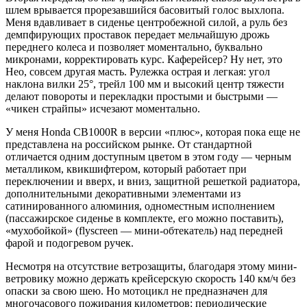
шлем врывается прорезавшийся басовитый голос выхлопа.
Меня вдавливает в сиденье центробежной силой, а руль без
демпфирующих проставок передает мельчайшую дрожь
переднего колеса и позволяет моментально, буквально
микронами, корректировать курс. Каферейсер? Ну нет, это
Нео, совсем другая масть. Рулежка острая и легкая: угол
наклона вилки 25°, трейл 100 мм и высокий центр тяжести
делают повороты и перекладки простыми и быстрыми —
«чикен страйпы» исчезают моментально.
У меня Honda CB1000R в версии «плюс», которая пока еще не
представлена на российском рынке. От стандартной
отличается одним доступным цветом в этом году — черным
металликом, квикшифтером, который работает при
переключении и вверх, и вниз, защитной решеткой радиатора,
дополнительными декоративными элементами из
сатинированного алюминия, одноместным исполнением
(пассажирское сиденье в комплекте, его можно поставить),
«мухобойкой» (flyscreen — мини-обтекатель) над передней
фарой и подогревом ручек.
Несмотря на отсутствие ветрозащиты, благодаря этому мини-
ветровику можно держать крейсерскую скорость 140 км/ч без
опаски за свою шею. Но мотоцикл не предназначен для
многочасового пожирания километров: периодические