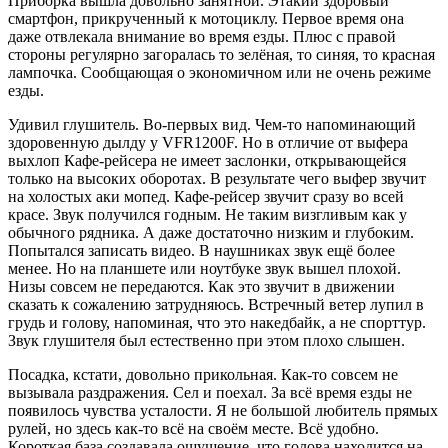
Приборка вышла довольно занятной. Этакий здоровый
смартфон, прикрученный к мотоциклу. Первое время она
даже отвлекала внимание во время езды. Плюс с правой
стороны регулярно загоралась то зелёная, то синяя, то красная
лампочка. Сообщающая о экономичном или не очень режиме
езды.
Удивил глушитель. Во-первых вид. Чем-то напоминающий
здоровенную дылду у VFR1200F. Но в отличие от выфера
выхлоп Кафе-рейсера не имеет заслонки, открывающейся
только на высоких оборотах. В результате чего выфер звучит
на холостых аки мопед. Кафе-рейсер звучит сразу во всей
красе. Звук получился годным. Не таким визгливым как у
обычного рядника. А даже достаточно низким и глубоким.
Попытался записать видео. В наушниках звук ещё более
менее. Но на планшете или ноутбуке звук вышел плохой.
Низы совсем не передаются. Как это звучит в движении
сказать к сожалению затрудняюсь. Встречный ветер лупил в
грудь и голову, напоминая, что это накедбайк, а не спорттур.
Звук глушителя был естественно при этом плохо слышен.
Посадка, кстати, довольно прикольная. Как-то совсем не
вызывала раздражения. Сел и поехал. За всё время езды не
появилось чувства усталости. Я не большой любитель прямых
рулей, но здесь как-то всё на своём месте. Всё удобно.
Короткая база создавала ощущение, что голова находится на