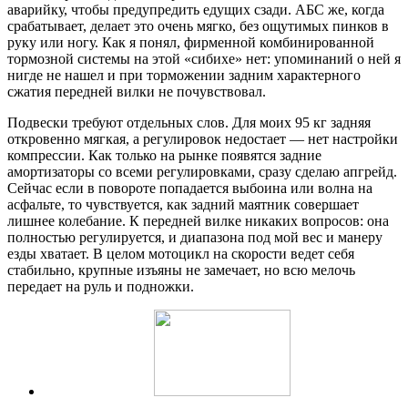
аварийку, чтобы предупредить едущих сзади. АБС же, когда
срабатывает, делает это очень мягко, без ощутимых пинков в
руку или ногу. Как я понял, фирменной комбинированной
тормозной системы на этой «сибихе» нет: упоминаний о ней я
нигде не нашел и при торможении задним характерного
сжатия передней вилки не почувствовал.
Подвески требуют отдельных слов. Для моих 95 кг задняя
откровенно мягкая, а регулировок недостает — нет настройки
компрессии. Как только на рынке появятся задние
амортизаторы со всеми регулировками, сразу сделаю апгрейд.
Сейчас если в повороте попадается выбоина или волна на
асфальте, то чувствуется, как задний маятник совершает
лишнее колебание. К передней вилке никаких вопросов: она
полностью регулируется, и диапазона под мой вес и манеру
езды хватает. В целом мотоцикл на скорости ведет себя
стабильно, крупные изъяны не замечает, но всю мелочь
передает на руль и подножки.