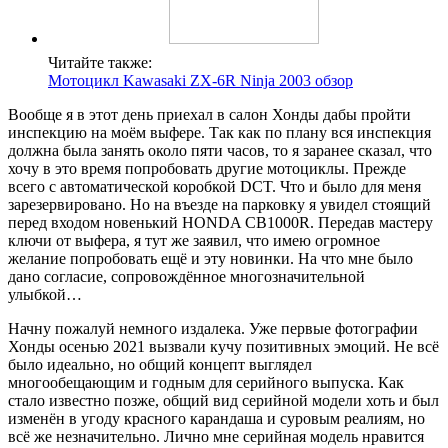
Читайте также:
Мотоцикл Kawasaki ZX-6R Ninja 2003 обзор
Вообще я в этот день приехал в салон Хонды дабы пройти
инспекцию на моём выфере. Так как по плану вся инспекция
должна была занять около пяти часов, то я заранее сказал, что
хочу в это время попробовать другие мотоциклы. Прежде
всего с автоматической коробкой DCT. Что и было для меня
зарезервировано. Но на въезде на парковку я увидел стоящий
перед входом новенький HONDA CB1000R. Передав мастеру
ключи от выфера, я тут же заявил, что имею огромное
желание попробовать ещё и эту новинки. На что мне было
дано согласие, сопровождённое многозначительной
улыбкой…
Начну пожалуй немного издалека. Уже первые фотографии
Хонды осенью 2021 вызвали кучу позитивных эмоций. Не всё
было идеально, но общий концепт выглядел
многообещающим и годным для серийного выпуска. Как
стало известно позже, общий вид серийной модели хоть и был
изменён в угоду красного карандаша и суровым реалиям, но
всё же незначительно. Лично мне серийная модель нравится