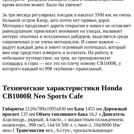
время вполне может. Было бы умение!
За три месяца регулярных поездок я накатал 3500 км: не очень
большой остров Кипр, зато почти нет прямых дорог.
Мотоцикл продолжает дарить открытия и никого не оставляет
равнодушным: привлекает внимание на улицах, вызывает
интерес опытных и искушенных райдеров, выделяется среди
современных и не очень мотоциклов. И самое важное —
радует каждый день и имеет огромный потенциал, который
мне еще предстоит измерить и испытать. На работу, в
небольшое путешествие, на трек, на тренировочную
площадку, в горы — все это по плечу новому CB1000R, у
которого каждый из 998 «кубиков» правильный.
Технические характеристики Honda
CB1000R Neo Sports Cafe
Габариты
2120x789x1095x830 мм
База
1455 мм
Дорожный
просвет
135 мм
Объем топливного бака
16,2 л
Двигатель
4‑цилиндр., рядный, 4‑тактн., с жидкостным охлаждением,
инжекторн., 998 см3, 144/10 500 л. с./мин-1, 104/8000 Нм/
мин-1
Трансмиссия
мех., 6-ступ., проскальзывающее