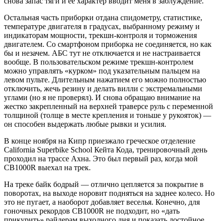
снова запас тяги и ее характер вводит меня в заблуждение.
Остальная часть приборки отдана спидометру, статистике,
температуре двигателя в градусах, выбранному режиму и
индикаторам мощности, трекшн-контроля и торможения
двигателем. Со смартфоном приборка не соединяется, но как
бы и незачем. АБС тут не отключается и не настраивается
вообще. В пользовательском режиме трекшн-контролем
можно управлять «курком» под указательным пальцем на
левом пульте. Длительным нажатием его можно полностью
отключить, жечь резину и делать вилли с экстремальными
углами (но я не проверял). И снова обращаю внимание на
жестко закрепленный на верхней траверсе руль с переменной
толщиной (толще в месте крепления и тоньше у рукояток) —
он способен выдержать любые рывки и усилия.
В конце ноября на Кипр приезжало греческое отделение
California Superbike School Кейта Кода, тренировочный день
проходил на трассе Ахна. Это был первый раз, когда мой
CB1000R выехал на трек.
На треке байк бодрый — отлично цепляется за покрытие в
поворотах, на выходе норовит подняться на заднее колесо. Но
это не пугает, а наоборот добавляет веселья. Конечно, для
гоночных рекордов CB1000R не подходит, но «дать
прикурить» райдерам выходного дня и показать достойное