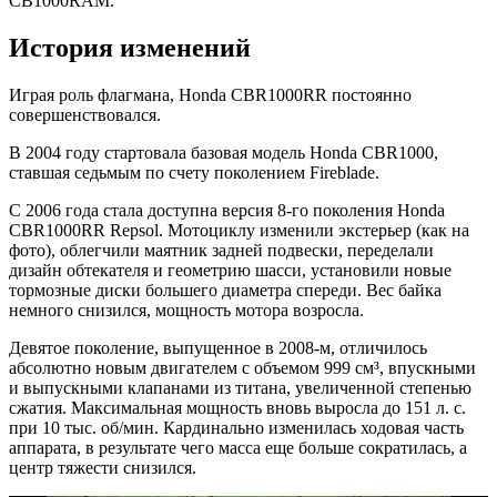
CB1000RAM.
История изменений
Играя роль флагмана, Honda CBR1000RR постоянно
совершенствовался.
В 2004 году стартовала базовая модель Honda CBR1000,
ставшая седьмым по счету поколением Fireblade.
С 2006 года стала доступна версия 8-го поколения Honda
CBR1000RR Repsol. Мотоциклу изменили экстерьер (как на
фото), облегчили маятник задней подвески, переделали
дизайн обтекателя и геометрию шасси, установили новые
тормозные диски большего диаметра спереди. Вес байка
немного снизился, мощность мотора возросла.
Девятое поколение, выпущенное в 2008-м, отличилось
абсолютно новым двигателем с объемом 999 см³, впускными
и выпускными клапанами из титана, увеличенной степенью
сжатия. Максимальная мощность вновь выросла до 151 л. с.
при 10 тыс. об/мин. Кардинально изменилась ходовая часть
аппарата, в результате чего масса еще больше сократилась, а
центр тяжести снизился.