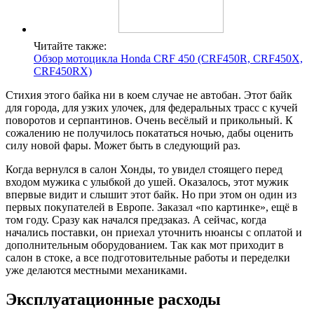
Читайте также:
Обзор мотоцикла Honda CRF 450 (CRF450R, CRF450X,
CRF450RX)
Стихия этого байка ни в коем случае не автобан. Этот байк
для города, для узких улочек, для федеральных трасс с кучей
поворотов и серпантинов. Очень весёлый и прикольный. К
сожалению не получилось покататься ночью, дабы оценить
силу новой фары. Может быть в следующий раз.
Когда вернулся в салон Хонды, то увидел стоящего перед
входом мужика с улыбкой до ушей. Оказалось, этот мужик
впервые видит и слышит этот байк. Но при этом он один из
первых покупателей в Европе. Заказал «по картинке», ещё в
том году. Сразу как начался предзаказ. А сейчас, когда
начались поставки, он приехал уточнить нюансы с оплатой и
дополнительным оборудованием. Так как мот приходит в
салон в стоке, а все подготовительные работы и переделки
уже делаются местными механиками.
Эксплуатационные расходы