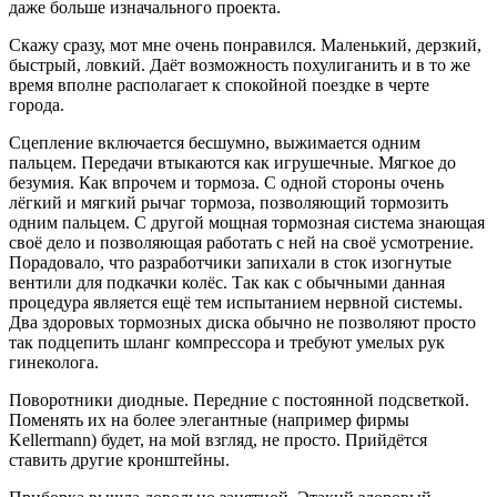
даже больше изначального проекта.
Скажу сразу, мот мне очень понравился. Маленький, дерзкий,
быстрый, ловкий. Даёт возможность похулиганить и в то же
время вполне располагает к спокойной поездке в черте
города.
Сцепление включается бесшумно, выжимается одним
пальцем. Передачи втыкаются как игрушечные. Мягкое до
безумия. Как впрочем и тормоза. С одной стороны очень
лёгкий и мягкий рычаг тормоза, позволяющий тормозить
одним пальцем. С другой мощная тормозная система знающая
своё дело и позволяющая работать с ней на своё усмотрение.
Порадовало, что разработчики запихали в сток изогнутые
вентили для подкачки колёс. Так как с обычными данная
процедура является ещё тем испытанием нервной системы.
Два здоровых тормозных диска обычно не позволяют просто
так подцепить шланг компрессора и требуют умелых рук
гинеколога.
Поворотники диодные. Передние с постоянной подсветкой.
Поменять их на более элегантные (например фирмы
Kellermann) будет, на мой взгляд, не просто. Прийдётся
ставить другие кронштейны.