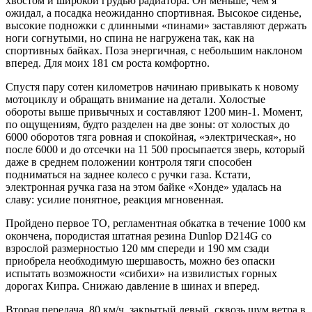
хвостом и широкой грудью радиатора. Он меньше, чем я
ожидал, а посадка неожиданно спортивная. Высокое сиденье,
высокие подножки с длинными «пинами» заставляют держать
ноги согнутыми, но спина не нагружена так, как на
спортивных байках. Поза энергичная, с небольшим наклоном
вперед. Для моих 181 см роста комфортно.
Спустя пару сотен километров начинаю привыкать к новому
мотоциклу и обращать внимание на детали. Холостые
обороты выше привычных и составляют 1200 мин-1. Момент,
по ощущениям, будто разделен на две зоны: от холостых до
6000 оборотов тяга ровная и спокойная, «электрическая», но
после 6000 и до отсечки на 11 500 просыпается зверь, который
даже в среднем положении контроля тяги способен
подниматься на заднее колесо с ручки газа. Кстати,
электронная ручка газа на этом байке «Хонде» удалась на
славу: усилие понятное, реакция мгновенная.
Пройдено первое ТО, регламентная обкатка в течение 1000 км
окончена, породистая штатная резина Dunlop D214G со
взрослой размерностью 120 мм спереди и 190 мм сзади
приобрела необходимую шершавость, можно без опаски
испытать возможности «сибихи» на извилистых горных
дорогах Кипра. Снижаю давление в шинах и вперед.
Вторая передача, 80 км/ч, закрытый левый, сквозь шум ветра в