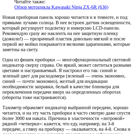
Читайте также:
Обзор мотоцикла Kawasaki Ninja ZX-6R (636)
Новая приборная панель хорошо читается и в темноте, и под
прямыми лучами солнца. В нее встроен датчик освещенности,
который регулирует подсветку и инверсию LCD-панели.
Рекомендую сразу же наклеить на нее защитную пленку
(дожили!) — прозрачный пластик довольно мягкий и после
первой же мойки покрывается мелкими царапинами, которые
заметны на свету.
Одна из фишек приборки — многофункциональный световой
индикатор сверху справа. Он яркий, может светиться разными
цветами и настраиваемый. Я настроил его так: синий и
зеленый цвет для расходомера (зеленый — очень экономно,
синий — почти экономно), желтый для индикации
необходимости заправки, белый в качестве блинкера для
переключения передачи вверх на определенных оборотах
(обороты тоже настраиваются).
Тахометр обрамляет индикатор выбранной передачи, хорошо
читается, и на эту часть приборки я часто смотрю даже спустя
более 3000 км наката. Причина в эластичности «литровой»
рядной «четверки»: кажется, что еду, например, на 3‑й
передаче, а гляну на приборку — оказывается, на 4‑й. Снова и