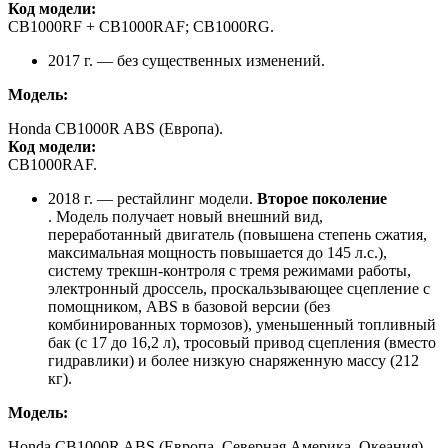
Код модели:
CB1000RF + CB1000RAF; CB1000RG.
2017 г. — без существенных изменений.
Модель:
Honda CB1000R ABS (Европа).
Код модели:
CB1000RAF.
2018 г. — рестайлинг модели.
Второе поколение
. Модель получает новый внешний вид,
переработанный двигатель (повышена степень сжатия,
максимальная мощность повышается до 145 л.с.),
систему трекшн-контроля с тремя режимами работы,
электронный дроссель, проскальзывающее сцепление с
помощником, ABS в базовой версии (без
комбинированных тормозов), уменьшенный топливный
бак (с 17 до 16,2 л), тросовый привод сцепления (вместо
гидравлики) и более низкую снаряженную массу (212
кг).
Модель:
Honda CB1000R ABS (Европа, Северная Америка, Океания).