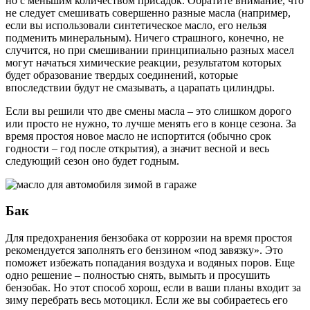
но с меньшим количеством присадок. Обратите внимание, что
не следует смешивать совершенно разные масла (например,
если вы использовали синтетическое масло, его нельзя
подменить минеральным). Ничего страшного, конечно, не
случится, но при смешивании принципиально разных масел
могут начаться химические реакции, результатом которых
будет образование твердых соединений, которые
впоследствии будут не смазывать, а царапать цилиндры.
Если вы решили что две смены масла – это слишком дорого
или просто не нужно, то лучше менять его в конце сезона. За
время простоя новое масло не испортится (обычно срок
годности – год после открытия), а значит весной и весь
следующий сезон оно будет годным.
Бак
Для предохранения бензобака от коррозии на время простоя
рекомендуется заполнять его бензином «под завязку». Это
поможет избежать попадания воздуха и водяных поров. Еще
одно решение – полностью снять, вымыть и просушить
бензобак. Но этот способ хорош, если в ваши планы входит за
зиму перебрать весь мотоцикл. Если же вы собираетесь его