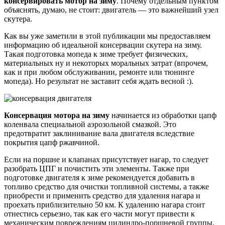
консервировать мотор на зиму
. Почему отдельным пунктом
объяснять, думаю, не стоит: двигатель — это важнейший узел
скутера.
Как вы уже заметили в этой публикации мы предоставляем
информацию об идеальной консервации скутера на зиму.
Такая подготовка мопеда к зиме требует физических,
материальных ну и некоторых моральных затрат (впрочем,
как и при любом обслуживании, ремонте или тюнинге
мопеда). Но результат не заставит себя ждать весной :).
Консервация мотора на зиму
начинается из обработки цапф
коленвала специальной аэрозольной смазкой. Это
предотвратит заклинивание вала двигателя вследствие
покрытия цапф ржавчиной.
Если на поршне и клапанах присутствует нагар, то следует
разобрать ЦПГ и почистить эти элементы. Также при
подготовке двигателя к зиме рекомендуется добавить в
топливо средство для очистки топливной системы, а также
приобрести и применить средство для удаления нагара и
проехать приблизительно 50 км. К удалению нагара стоит
отнестись серьезно, так как его части могут привести к
механическим повреждениям цилиндро-поршневой группы.