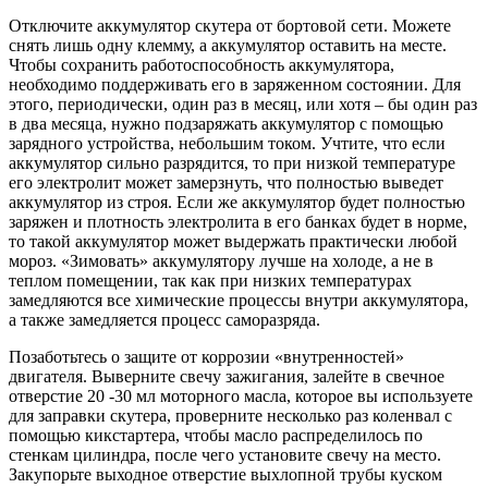
Отключите аккумулятор скутера от бортовой сети. Можете
снять лишь одну клемму, а аккумулятор оставить на месте.
Чтобы сохранить работоспособность аккумулятора,
необходимо поддерживать его в заряженном состоянии. Для
этого, периодически, один раз в месяц, или хотя – бы один раз
в два месяца, нужно подзаряжать аккумулятор с помощью
зарядного устройства, небольшим током. Учтите, что если
аккумулятор сильно разрядится, то при низкой температуре
его электролит может замерзнуть, что полностью выведет
аккумулятор из строя. Если же аккумулятор будет полностью
заряжен и плотность электролита в его банках будет в норме,
то такой аккумулятор может выдержать практически любой
мороз. «Зимовать» аккумулятору лучше на холоде, а не в
теплом помещении, так как при низких температурах
замедляются все химические процессы внутри аккумулятора,
а также замедляется процесс саморазряда.
Позаботьтесь о защите от коррозии «внутренностей»
двигателя. Выверните свечу зажигания, залейте в свечное
отверстие 20 -30 мл моторного масла, которое вы используете
для заправки скутера, проверните несколько раз коленвал с
помощью кикстартера, чтобы масло распределилось по
стенкам цилиндра, после чего установите свечу на место.
Закупорьте выходное отверстие выхлопной трубы куском