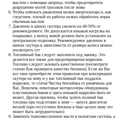
маслом с помощью шприца, чтобы предотвратить
разрушение нитей тросиков после зимы
Чтобы избежать ржавления вилки амортизатора и, как
следствие, плохой их работы нужно обработать перья
обычным маслом
Давление в шинах скутера снизить на 40-50% от
рекомендуемого. Не допускается никакая нагрузка на
покрышки, а мопед зимой должен быть установлен на
центральную подножку. Рекомендуемое давление в
шинах скутера в зависимости от размера колеса можно
посмотреть тут
Топливный бак следует заполнить под завязку. Это
делается все также для предотвращения коррозии.
Топливо следует заливать качественное (посмотрите
статью Как проверить качество бензина). Если же Вы
все таки пренебрегли этим правилом при консервации
скутера на зиму и у вас топливный бак поддался
коррозии, то статья Чистка бензобака от ржавчины для
Вас. Впрочем, некоторые мотороллеры оборудованы
пластиковым баком и здесь никакой коррозии быть не
может. Другая причина, чтобы залить полный бак
топлива при подготовке к зиме — запуск двигателя
весной (при отсутствии бензина в баке целую зиму это
может быть затруднительно)
Заменить трансмиссионное масло в редукторе скутера, а