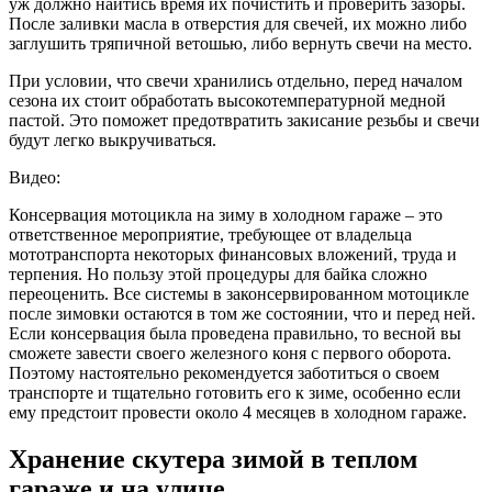
уж должно найтись время их почистить и проверить зазоры.
После заливки масла в отверстия для свечей, их можно либо
заглушить тряпичной ветошью, либо вернуть свечи на место.
При условии, что свечи хранились отдельно, перед началом
сезона их стоит обработать высокотемпературной медной
пастой. Это поможет предотвратить закисание резьбы и свечи
будут легко выкручиваться.
Видео:
Консервация мотоцикла на зиму в холодном гараже – это
ответственное мероприятие, требующее от владельца
мототранспорта некоторых финансовых вложений, труда и
терпения. Но пользу этой процедуры для байка сложно
переоценить. Все системы в законсервированном мотоцикле
после зимовки остаются в том же состоянии, что и перед ней.
Если консервация была проведена правильно, то весной вы
сможете завести своего железного коня с первого оборота.
Поэтому настоятельно рекомендуется заботиться о своем
транспорте и тщательно готовить его к зиме, особенно если
ему предстоит провести около 4 месяцев в холодном гараже.
Хранение скутера зимой в теплом
гараже и на улице