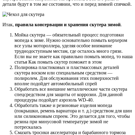
детали будут в том же состоянии, что и перед зимней спячкой.
Итак,
правила консервации и хранения скутера зимой
.
Мойка скутера — обязательный процесс подготовки
мопеда к зиме. Нужно основательно помыть керхером
все узлы мотороллера, уделяя особое внимание
труднодоступным местам, где осталось много грязи.
Если вы не знаете как правильно помыть мопед, то наша
статья Как помыть скутер поможет в этом
Полировка пластиковых и пластмассовых деталей
скутера воском или специальным средством —
полиролем. Для обслуживания этих поверхностей
вполне подойдет автомобильный спрей
Обработать все внешние металлические части скутера
спецсредством для защиты от коррозии. Для данной
процедуры подойдет аэрозоль WD-40.
Обработать также и резиновые изделия мопеда
(покрышки, ремень вариатора и т. д.) средством для шин
или силиконовым спреем. Это делается для того, чтобы
резина при минусовой температуре зимой не
потрескалась
Смазать тросики акселератора и барабанного тормоза