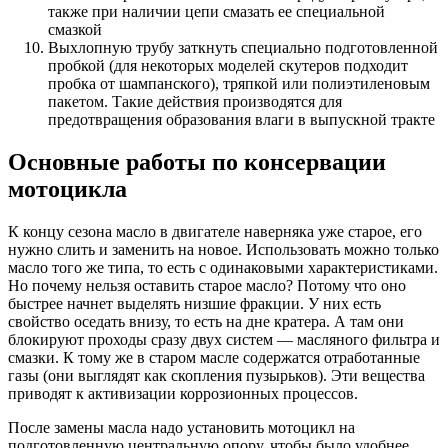
также при наличии цепи смазать ее специальной
смазкой
Выхлопную трубу заткнуть специально подготовленной
пробкой (для некоторых моделей скутеров подходит
пробка от шампанского), тряпкой или полиэтиленовым
пакетом. Такие действия производятся для
предотвращения образования влаги в выпускной тракте
Основные работы по консервации
мотоцикла
К концу сезона масло в двигателе наверняка уже старое, его
нужно слить и заменить на новое. Использовать можно только
масло того же типа, то есть с одинаковыми характеристиками.
Но почему нельзя оставить старое масло? Потому что оно
быстрее начнет выделять низшие фракции. У них есть
свойство оседать внизу, то есть на дне кратера. А там они
блокируют проходы сразу двух систем — масляного фильтра и
смазки. К тому же в старом масле содержатся отработанные
газы (они выглядят как скопления пузырьков). Эти вещества
приводят к активизации коррозионных процессов.
После замены масла надо установить мотоцикл на
подготовленную центральную опору, чтобы было удобнее