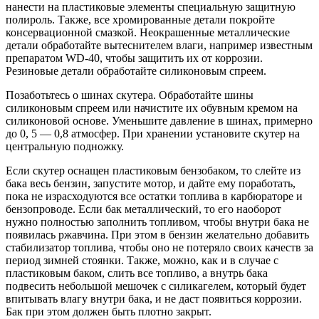
нанести на пластиковые элементы специальную защитную
полироль. Также, все хромированные детали покройте
консервационной смазкой. Неокрашенные металлические
детали обработайте вытеснителем влаги, например известным
препаратом WD-40, чтобы защитить их от коррозии.
Резиновые детали обработайте силиконовым спреем.
Позаботьтесь о шинах скутера. Обработайте шины
силиконовым спреем или начистите их обувным кремом на
силиконовой основе. Уменьшите давление в шинах, примерно
до 0, 5 — 0,8 атмосфер. При хранении установите скутер на
центральную подножку.
Если скутер оснащен пластиковым бензобаком, то слейте из
бака весь бензин, запустите мотор, и дайте ему поработать,
пока не израсходуются все остатки топлива в карбюраторе и
бензопроводе. Если бак металлический, то его наоборот
нужно полностью заполнить топливом, чтобы внутри бака не
появилась ржавчина. При этом в бензин желательно добавить
стабилизатор топлива, чтобы оно не потеряло своих качеств за
период зимней стоянки. Также, можно, как и в случае с
пластиковым баком, слить все топливо, а внутрь бака
подвесить небольшой мешочек с силикагелем, который будет
впитывать влагу внутри бака, и не даст появиться коррозии.
Бак при этом должен быть плотно закрыт.