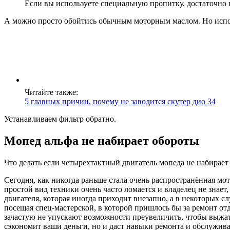
Если вы используете специальную пропитку, достаточно
А можно просто обойтись обычным моторным маслом. Но испо
Читайте также:
5 главных причин, почему не заводится скутер дио 34
Устанавливаем фильтр обратно.
Мопед альфа не набирает обороты
Что делать если четырехтактный двигатель мопеда не набирает
Сегодня, как никогда раньше стала очень распространённая мот
простой вид техники очень часто ломается и владелец не знает
двигателя, которая иногда приходит внезапно, а в некоторых с
посещая спец-мастерской, в которой пришлось бы за ремонт от
зачастую не упускают возможности преувеличить, чтобы выжать
сэкономит ваши деньги, но и даст навыки ремонта и обслужив