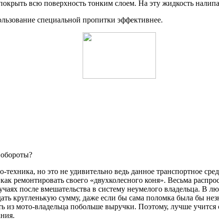
 покрыть всю поверхность тонким слоем. На эту жидкость налип
льзование специальной пропитки эффективнее.
 обороты?
о-техника, но это не удивительно ведь данное транспортное сред
, как ремонтировать своего «двухколесного коня». Весьма распр
лучаях после вмешательства в систему неумелого владельца. В л
дать кругленькую сумму, даже если бы сама поломка была бы не
 из мото-владельца побольше выручки. Поэтому, лучше учится о
ания.