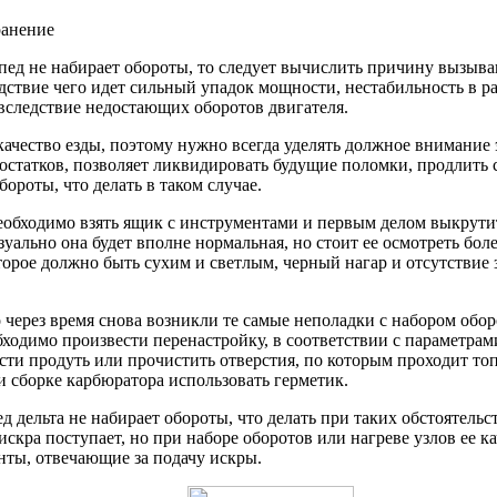
ранение
опед не набирает обороты, то следует вычислить причину вызыв
дствие чего идет сильный упадок мощности, нестабильность в раб
вследствие недостающих оборотов двигателя.
качество езды, поэтому нужно всегда уделять должное внимание 
татков, позволяет ликвидировать будущие поломки, продлить ср
бороты, что делать в таком случае.
о необходимо взять ящик с инструментами и первым делом выкрут
уально она будет вполне нормальная, но стоит ее осмотреть бол
орое должно быть сухим и светлым, черный нагар и отсутствие за
 через время снова возникли те самые неполадки с набором обор
ходимо произвести перенастройку, в соответствии с параметрами
сти продуть или прочистить отверстия, по которым проходит то
 сборке карбюратора использовать герметик.
д дельта не набирает обороты, что делать при таких обстоятельс
искра поступает, но при наборе оборотов или нагреве узлов ее к
нты, отвечающие за подачу искры.