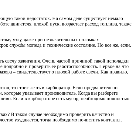
ающую такой недостаток. На самом деле существует немало
оте двигателя, плохой пуск, возрастает расход топлива, также
этому узлу, даже при незначительных поломках.
ок службы мопеда и технические состояние. Но все же, если,
ить свечу зажигания. Очень частой причиной такой неполадки
ее подробно и проверить ее работоспособность. Первое на что
зора – свидетельствует о плохой работе свечи. Как правило,
отов, то стоит лезть в карбюратор. Если предварительно
, которые указывает производитель. Когда вы разберете
пливо. Если в карбюраторе есть мусор, необходимо полностью
твах? В таком случае необходимо проверить качество и
ачество ухудшается, тогда необходимо почистить контакты,