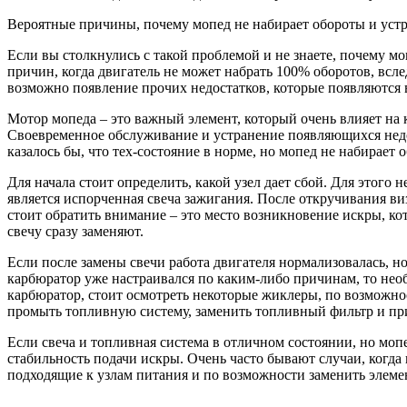
Вероятные причины, почему мопед не набирает обороты и уст
Если вы столкнулись с такой проблемой и не знаете, почему м
причин, когда двигатель не может набрать 100% оборотов, всле
возможно появление прочих недостатков, которые появляются 
Мотор мопеда – это важный элемент, который очень влияет на 
Своевременное обслуживание и устранение появляющихся недос
казалось бы, что тех-состояние в норме, но мопед не набирает о
Для начала стоит определить, какой узел дает сбой. Для этог
является испорченная свеча зажигания. После откручивания виз
стоит обратить внимание – это место возникновение искры, кот
свечу сразу заменяют.
Если после замены свечи работа двигателя нормализовалась, но
карбюратор уже настраивался по каким-либо причинам, то необ
карбюратор, стоит осмотреть некоторые жиклеры, по возможно
промыть топливную систему, заменить топливный фильтр и при
Если свеча и топливная система в отличном состоянии, но мопе
стабильность подачи искры. Очень часто бывают случаи, когда 
подходящие к узлам питания и по возможности заменить элеме