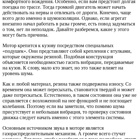
комфортного вождения. Особенно, если вам предстоит долгая
поездка по трассе. Тогда громкий двигатель может начать
действовать на нервы и отвлекать от дороги. Конечно, чаще
всего дело именно в шумоизоляции. Однако, если агрегат
внезапно начал работать в разы громче, есть повод задуматься
о том, нет ли неполадок. Давайте разберемся, какие у этого
могут быть причины.
Мотор крепится к кузову посредством специальных
«подушек». Они представляют собой крепления с втулками,
которые окружены резиной. Подобная конструкция
объясняется необходимостью гасить вибрации, передаваемые
на кузов. К слову, мало кто знает, но это также влияет на
уровень шума.
Как и любой материал, резина также подвержена износу. Со
временем она может пересыхать, становится твердой и может
даже потрескаться. Естественно, в таком состоянии она уже не
справляется с возложенной на нее функцией и не поглощает
колебания. Поэтому если вы заметили, что помимо шума
присутствует и небольшая вибрация, то проверку состояния
движка следует начать именно с этого элемента системы.
Основным источником звука в моторе является
газораспределительным механизм. А громче всего стучат