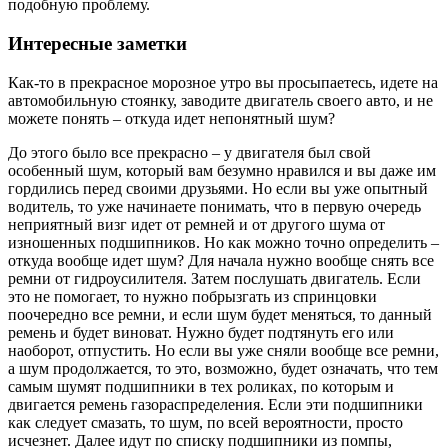
подобную проблему.
Интересные заметки
Как-то в прекрасное морозное утро вы просыпаетесь, идете на
автомобильную стоянку, заводите двигатель своего авто, и не
можете понять – откуда идет непонятный шум?
До этого было все прекрасно – у двигателя был свой
особенный шум, который вам безумно нравился и вы даже им
гордились перед своими друзьями. Но если вы уже опытный
водитель, то уже начинаете понимать, что в первую очередь
неприятный визг идет от ремней и от другого шума от
изношенных подшипников. Но как можно точно определить –
откуда вообще идет шум? Для начала нужно вообще снять все
ремни от гидроусилителя. Затем послушать двигатель. Если
это не помогает, то нужно побрызгать из спринцовки
поочередно все ремни, и если шум будет меняться, то данный
ремень и будет виноват. Нужно будет подтянуть его или
наоборот, отпустить. Но если вы уже сняли вообще все ремни,
а шум продолжается, то это, возможно, будет означать, что тем
самым шумят подшипники в тех роликах, по которым и
двигается ремень газораспределения. Если эти подшипники
как следует смазать, то шум, по всей вероятности, просто
исчезнет. Далее идут по списку подшипники из помпы,