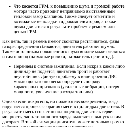
Что касается ГРМ, к повышению шума и громкой работе
мотора часто приводит неправильно выставленный
тепловой зазор клапанов. Также следует отметить и
возможные неполадки гидрокомпенсаторов, а также
шумы двигателя в результате проблем с ремнем или
цепью ГРМ.
Как цепь, так и ремень имеют свойства растягиваться, фазы
газораспределения сбиваются, двигатель работает шумно.
Также источником повышенного шума вполне может являться
и сам привод (натяжные ролики, натяжитель цепи и т.д.).
Перейдем к системе зажигания. Если искра в какой-либо
цилиндр не подается, двигатель троит и работает
неустойчиво. Данную проблему в виде троения ДВС
можно достаточно легко определить по ряду
характерных признаков (усиленные вибрации, потеря
мощности, увеличение расхода топлива).
Однако если искра есть, но подается несвоевременно, тогда
нарушается процесс сгорания смеси в цилиндрах двигателя. В
результате смесь сгорает неполноценно, двигатель теряет
мощность, часть топливного заряда вылетает в выпуск и там
догорает. В такой ситуации двигатель может не только громко
работать, но и возникают хлопки и прострелы.