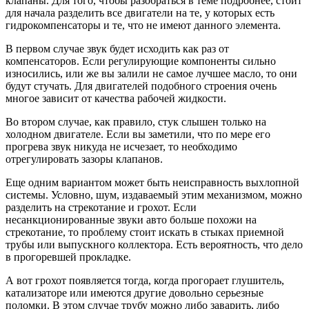
клапаны. Для того, чтобы разобраться в теме подробнее, стоит
для начала разделить все двигатели на те, у которых есть
гидрокомпенсаторы и те, что не имеют данного элемента.
В первом случае звук будет исходить как раз от
компенсаторов. Если регулирующие компоненты сильно
износились, или же вы залили не самое лучшее масло, то они
будут стучать. Для двигателей подобного строения очень
многое зависит от качества рабочей жидкости.
Во втором случае, как правило, стук слышен только на
холодном двигателе. Если вы заметили, что по мере его
прогрева звук никуда не исчезает, то необходимо
отрегулировать зазоры клапанов.
Еще одним вариантом может быть неисправность выхлопной
системы. Условно, шум, издаваемый этим механизмом, можно
разделить на стрекотание и грохот. Если
несанкционированные звуки авто больше похожи на
стрекотание, то проблему стоит искать в стыках приемной
трубы или выпускного коллектора. Есть вероятность, что дело
в прогоревшей прокладке.
А вот грохот появляется тогда, когда прогорает глушитель,
катализаторе или имеются другие довольно серьезные
поломки. В этом случае трубу можно либо заварить, либо