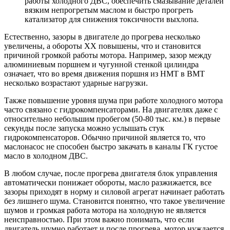
работы холодного ДВС, обеспечить смазывание деталей
вязким непрогретым маслом и быстро прогреть
катализатор для снижения токсичности выхлопа.
Естественно, зазоры в двигателе до прогрева несколько
увеличены, а обороты ХХ повышены, что и становится
причиной громкой работы мотора. Например, зазор между
алюминиевым поршнем и чугунной стенкой цилиндра
означает, что во время движения поршня из НМТ в ВМТ
несколько возрастают ударные нагрузки.
Также повышение уровня шума при работе холодного мотора
часто связано с гидрокомпенсаторами. На двигателях даже с
относительно небольшим пробегом (50-80 тыс. км.) в первые
секунды после запуска можно услышать стук
гидрокомпенсаторов. Обычно причиной является то, что
маслонасос не способен быстро закачать в каналы ГК густое
масло в холодном ДВС.
В любом случае, после прогрева двигателя блок управления
автоматически понижает обороты, масло разжижается, все
зазоры приходят в норму и силовой агрегат начинает работать
без лишнего шума. Становится понятно, что такое увеличение
шумов и громкая работа мотора на холодную не является
неисправностью. При этом важно понимать, что если
двигатель шумно работает и после прогрева, мотор нуждается