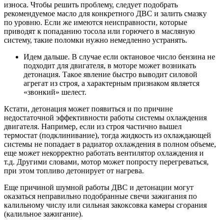
износа. Чтобы решить проблему, следует подобрать
рекомендуемое масло для конкретного ДВС и залить смазку
по уровню. Если же имеются неисправности, которые
приводят к попаданию тосола или горючего в масляную
систему, такие поломки нужно немедленно устранять.
Идем дальше. В случае если октановое число бензина не
подходит для двигателя, в моторе может возникать
детонация. Такое явление быстро выводит силовой
агрегат из строя, а характерным признаком является
«звонкий» шелест.
Кстати, детонация может появиться и по причине
недостаточной эффективности работы системы охлаждения
двигателя. Например, если из строя частично вышел
термостат (подклинивание), тогда жидкость из охлаждающей
системы не попадает в радиатор охлаждения в полном объеме,
еще может некорректно работать вентилятор охлаждения и
т.д. Другими словами, мотор может попросту перегреваться,
при этом топливо детонирует от нагрева.
Еще причиной шумной работы ДВС и детонации могут
оказаться неправильно подобранные свечи зажигания по
калильному числу или сильная закоксовка камеры сгорания
(калильное зажигание).