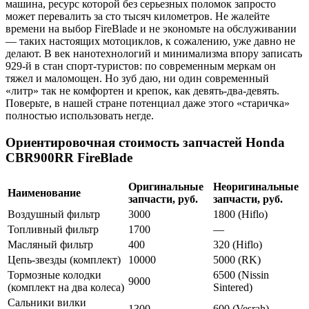
машина, ресурс которой без серьезных поломок запросто
может перевалить за сто тысяч километров. Не жалейте
времени на выбор FireBlade и не экономьте на обслуживании
— таких настоящих мотоциклов, к сожалению, уже давно не
делают. В век нанотехнологий и минимализма впору записать
929‑й в стан спорт‑туристов: по современным меркам он
тяжел и маломощен. Но зуб даю, ни один современный
«литр» так не комфортен и крепок, как девять‑два‑девять.
Поверьте, в нашей стране потенциал даже этого «старичка»
полностью использовать негде.
Ориентировочная стоимость запчастей Honda
CBR900RR FireBlade
Оригинальные
Неоригинальные
Наименование
запчасти, руб.
запчасти, руб.
Воздушный фильтр
3000
1800 (Hiflo)
Топливный фильтр
1700
—
Масляный фильтр
400
320 (Hiflo)
Цепь-звезды (комплект)
10000
5000 (RK)
Тормозные колодки
6500 (Nissin
9000
(комплект на два колеса)
Sintered)
Сальники вилки
1300
600 (Vesrah)