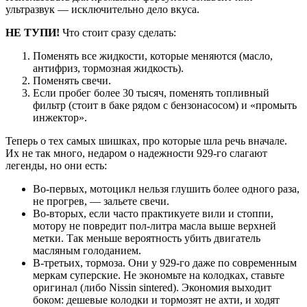
ультразвук — исключительно дело вкуса.
НЕ ТУПИ!
Что стоит сразу сделать:
Поменять все жидкости, которые меняются (масло,
антифриз, тормозная жидкость).
Поменять свечи.
Если пробег более 30 тысяч, поменять топливный
фильтр (стоит в баке рядом с бензонасосом) и «промыть
инжектор».
Теперь о тех самых шишках, про которые шла речь вначале.
Их не так много, недаром о надежности 929‑го слагают
легенды, но они есть:
Во‑первых, мотоцикл нельзя глушить более одного раза,
не прогрев, — зальете свечи.
Во‑вторых, если часто практикуете вили и стоппи,
мотору не повредит пол‑литра масла выше верхней
метки. Так меньше вероятность убить двигатель
масляным голоданием.
В‑третьих, тормоза. Они у 929‑го даже по современным
меркам суперские. Не экономьте на колодках, ставьте
оригинал (либо Nissin sintered). Экономия выходит
боком: дешевые колодки и тормозят не ахти, и ходят