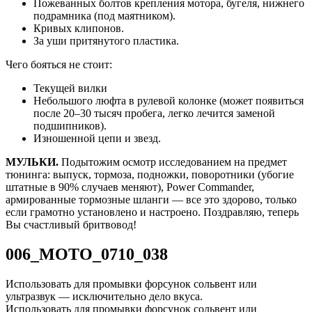
Пожеванных болтов крепления мотора, бугеля, нижнего
подрамника (под маятником).
Кривых клипонов.
За уши притянутого пластика.
Чего бояться не стоит:
Текущей вилки
Небольшого люфта в рулевой колонке (может появиться
после 20–30 тысяч пробега, легко лечится заменой
подшипников).
Изношенной цепи и звезд.
МУЛЬКИ.
Подытожим осмотр исследованием на предмет
тюнинга: выпуск, тормоза, подножки, поворотники (убогие
штатные в 90% случаев меняют), Power Commander,
армированные тормозные шланги — все это здорово, только
если грамотно установлено и настроено. Поздравляю, теперь
Вы счастливый бритвовод!
006_MOTO_0710_038
Использовать для промывки форсунок сольвент или
ультразвук — исключительно дело вкуса.
Использовать для промывки форсунок сольвент или