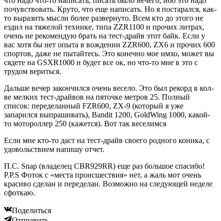
что надо что-то написать, писать было нечего, ибо это надо
почувствовать. Круто, что еще написать. Но я постарался, как-
то выразить мысли более развернуто. Всем кто до этого не
ездил на тяжелой технике, типа ZZR1100 и прочих литрах,
очень не рекомендую брать на тест-драйв этот байк. Если у
вас хотя бы нет опыта в вождении ZZR600, ZX6 и прочих 600
спортов, даже не пытайтесь. Это конечно мое имхо, может вы
сядете на GSXR1000 и будет все ок, но что-то мне в это с
трудом вериться.
Дальше вечер закончился очень весело. Это был рекорд в кол-
ве мелких тест-драйвов на пяточке метров 25. Полный
список: переделанный FZR600, ZX-9 (который я уже
запарился выпрашивать), Bandit 1200, GoldWing 1000, какой-
то мотороллер 250 (кажется). Вот так веселимся
Если мне кто-то даст на тест-драйв своего родного коника, с
удовольствием напишу отчет.
П.С. Snap (владелец CBR929RR) еще раз большое спасибо!
P.P.S Фоток с «места происшествия» нет, а жаль мот очень
красиво сделан и переделан. Возможно на следующей неделе
сфоткаю.
Поделиться
Отправить