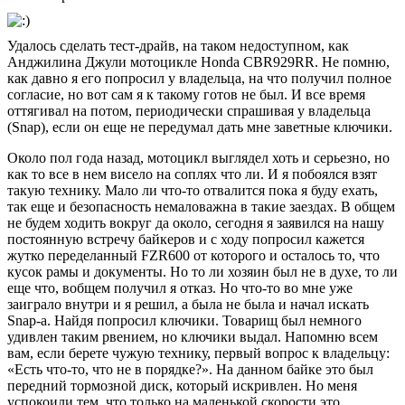
Удалось сделать тест-драйв, на таком недоступном, как
Анджилина Джули мотоцикле Honda CBR929RR. Не помню,
как давно я его попросил у владельца, на что получил полное
согласие, но вот сам я к такому готов не был. И все время
оттягивал на потом, периодически спрашивая у владельца
(Snap), если он еще не передумал дать мне заветные ключики.
Около пол года назад, мотоцикл выглядел хоть и серьезно, но
как то все в нем висело на соплях что ли. И я побоялся взят
такую технику. Мало ли что-то отвалится пока я буду ехать,
так еще и безопасность немаловажна в такие заездах. В общем
не будем ходить вокруг да около, сегодня я заявился на нашу
постоянную встречу байкеров и с ходу попросил кажется
жутко переделанный FZR600 от которого и осталось то, что
кусок рамы и документы. Но то ли хозяин был не в духе, то ли
еще что, вобщем получил я отказ. Но что-то во мне уже
заиграло внутри и я решил, а была не была и начал искать
Snap-а. Найдя попросил ключики. Товарищ был немного
удивлен таким рвением, но ключики выдал. Напомню всем
вам, если берете чужую технику, первый вопрос к владельцу:
«Есть что-то, что не в порядке?». На данном байке это был
передний тормозной диск, который искривлен. Но меня
успокоили тем, что только на маленькой скорости это