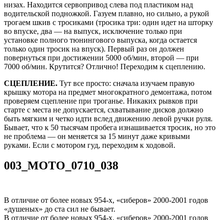
низах. Находится сервопривод слева под пластиком над
водительской подножкой. Газуем плавно, но сильно, а рукой
трогаем шкив с тросиками (тросика три: один идет на шторку
во впуске, два — на выпуск, исключение только при
установке полного тюнингового выпуска, когда остается
только один тросик на впуск). Первый раз он должен
повернуться при достижении 5000 об/мин, второй — при
7000 об/мин. Крутится? Отлично! Переходим к сцеплению.
СЦЕПЛЕНИЕ.
Тут все просто: сначала изучаем правую
крышку мотора на предмет многократного демонтажа, потом
проверяем сцепление при троганье. Никаких рывков при
старте с места не допускается, схватывание дисков должно
быть мягким и четко идти вслед движению левой ручки руля.
Бывает, что к 50 тысячам пробега изнашивается тросик, но это
не проблема — он меняется за 15 минут даже кривыми
руками. Если с мотором гуд, переходим к ходовой.
003_MOTO_0710_038
В отличие от более новых 954‑х, «сиберов» 2000‑2001 годов
«душеных» до ста сил не бывает.
В отличие от более новых 954‑х, «сиберов» 2000‑2001 годов