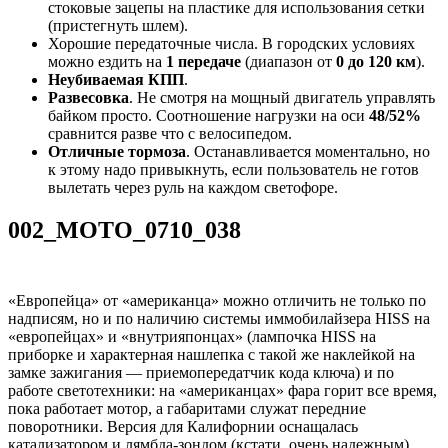
стоковые зацепы на пластике для использования сетки
(пристегнуть шлем).
Хорошие передаточные числа. В городских условиях
можно ездить на
1 передаче
(диапазон от
0 до 120 км
).
Неубиваемая КПП
.
Развесовка
. Не смотря на мощный двигатель управлять
байком просто. Соотношение нагрузки на оси
48/52%
сравнится разве что с велосипедом.
Отличные тормоза
. Останавливается моментально, но
к этому надо привыкнуть, если пользователь не готов
вылетать через руль на каждом светофоре.
002_MOTO_0710_038
«Европейца» от «американца» можно отличить не только по
надписям, но и по наличию системы иммобилайзера HISS на
«европейцах» и «внутрияпонцах» (лампочка HISS на
приборке и характерная нашлепка с такой же наклейкой на
замке зажигания — приемопередатчик кода ключа) и по
работе светотехники: на «американцах» фара горит все время,
пока работает мотор, а габаритами служат передние
поворотники. Версия для Калифорнии оснащалась
катализатором и лямбда-зондом (кстати, очень надежным),