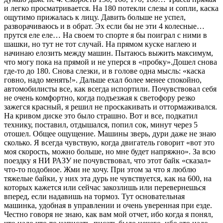
и легко просматривается. На 180 потекли слезы и сопли, каска
ощутимо прижалась к лицу. Давить больше не успел,
разворачиваюсь и в обрат. Эх если бы не эти 4 колесные…
прутся еле еле… На своем то спорте я бы поиграл с ними в
шашки, но тут не тот случай. На прямом куске наглею и
начинаю елозить между машин. Пытаюсь выжить максимум,
что могу пока на прямой и не уперся в «пробку».Дошел снова
где-то до 180. Снова слезки, и в голове одна мысль: «каска
говно, надо менять!». Дальше ехал более менее спокойно,
автомобилисты все, как всегда испортили. Почувствовал себя
не очень комфортно, когда подъезжая к светофору резко
зажегся красный, я решил не проскакивать и оттормаживался.
На кривом диске это было страшно. Вот и все, подкатил
технику, поставил, отдышался, попил сок, минут через 5
отошел. Общее ощущение. Машины зверь, дури даже не знаю
сколько. Я всегда чувствую, когда двигатель говорит «вот это
моя скорость, можно больше, но мне будет напряжно». За всю
поездку я НИ РАЗУ не почувствовал, что этот байк «сказал»
что-то подобное. Жми не хочу. При этом за что я люблю
тяжелые байки, у них эта дурь не чувствуется, как на 600, на
которых кажется или сейчас закозлишь или перевернешься
вперед, если надавишь на тормоз. Тут основательная
машинка, удобная в управлении и очень уверенная при езде.
Честно говоря не знаю, как вам мой отчет, ибо когда я понял,