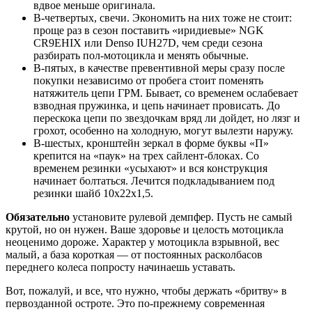
вдвое меньше оригинала.
В‑четвертых, свечи. Экономить на них тоже не стоит:
проще раз в сезон поставить «иридиевые» NGK
CR9EHIX или Denso IUH27D, чем среди сезона
разбирать пол-мотоцикла и менять обычные.
В‑пятых, в качестве превентивной меры сразу после
покупки независимо от пробега стоит поменять
натяжитель цепи ГРМ. Бывает, со временем ослабевает
взводная пружинка, и цепь начинает провисать. До
перескока цепи по звездочкам вряд ли дойдет, но лязг и
грохот, особенно на холодную, могут вылезти наружу.
В‑шестых, кронштейн зеркал в форме буквы «П»
крепится на «паук» на трех сайлент‑блоках. Со
временем резинки «усыхают» и вся конструкция
начинает болтаться. Лечится подкладыванием под
резинки шайб 10х22х1,5.
Обязательно
установите рулевой демпфер. Пусть не самый
крутой, но он нужен. Ваше здоровье и целость мотоцикла
неоценимо дороже. Характер у мотоцикла взрывной, вес
малый, а база короткая — от постоянных расколбасов
переднего колеса попросту начинаешь уставать.
Вот, пожалуй, и все, что нужно, чтобы держать «бритву» в
первозданной остроте. Это по‑прежнему современная