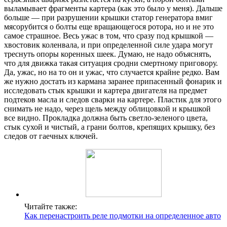
выламывает фрагменты картера (как это было у меня). Дальше
больше — при разрушении крышки статор генератора вмиг
мясорубится о болты еще вращающегося ротора, но и не это
самое страшное. Весь ужас в том, что сразу под крышкой —
хвостовик коленвала, и при определенной силе удара могут
треснуть опоры коренных шеек. Думаю, не надо объяснять,
что для движка такая ситуация сродни смертному приговору.
Да, ужас, но на то он и ужас, что случается крайне редко. Вам
же нужно достать из кармана заранее припасенный фонарик и
исследовать стык крышки и картера двигателя на предмет
подтеков масла и следов сварки на картере. Пластик для этого
снимать не надо, через щель между облицовкой и крышкой
все видно. Прокладка должна быть светло-зеленого цвета,
стык сухой и чистый, а грани болтов, крепящих крышку, без
следов от гаечных ключей.
Читайте также:
Как перенастроить реле подмотки на определенное авто