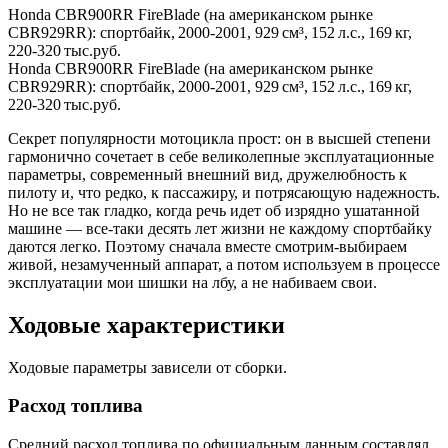
Honda CBR900RR FireBlade (на американском рынке
CBR929RR): спортбайк, 2000‑2001, 929 см³, 152 л.с., 169 кг,
220‑320 тыс.руб.
Honda CBR900RR FireBlade (на американском рынке
CBR929RR): спортбайк, 2000‑2001, 929 см³, 152 л.с., 169 кг,
220‑320 тыс.руб.
Секрет популярности мотоцикла прост: он в высшей степени
гармонично сочетает в себе великолепные эксплуатационные
параметры, современный внешний вид, дружелюбность к
пилоту и, что редко, к пассажиру, и потрясающую надежность.
Но не все так гладко, когда речь идет об изрядно ушатанной
машине — все-таки десять лет жизни не каждому спортбайку
даются легко. Поэтому сначала вместе смотрим-выбираем
живой, незамученный аппарат, а потом используем в процессе
эксплуатации мои шишки на лбу, а не набиваем свои.
Ходовые характеристики
Ходовые параметры зависели от сборки.
Расход топлива
Средний расход топлива по официальным данным составлял