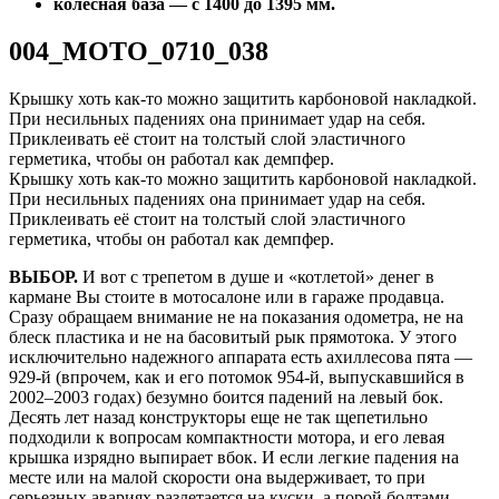
колёсная база — с 1400 до 1395 мм.
004_MOTO_0710_038
Крышку хоть как‑то можно защитить карбоновой накладкой.
При несильных падениях она принимает удар на себя.
Приклеивать её стоит на толстый слой эластичного
герметика, чтобы он работал как демпфер.
Крышку хоть как‑то можно защитить карбоновой накладкой.
При несильных падениях она принимает удар на себя.
Приклеивать её стоит на толстый слой эластичного
герметика, чтобы он работал как демпфер.
ВЫБОР.
И вот с трепетом в душе и «котлетой» денег в
кармане Вы стоите в мотосалоне или в гараже продавца.
Сразу обращаем внимание не на показания одометра, не на
блеск пластика и не на басовитый рык прямотока. У этого
исключительно надежного аппарата есть ахиллесова пята —
929-й (впрочем, как и его потомок 954-й, выпускавшийся в
2002–2003 годах) безумно боится падений на левый бок.
Десять лет назад конструкторы еще не так щепетильно
подходили к вопросам компактности мотора, и его левая
крышка изрядно выпирает вбок. И если легкие падения на
месте или на малой скорости она выдерживает, то при
серьезных авариях разлетается на куски, а порой болтами