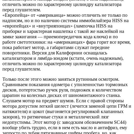
отличить можно по характерному цилиндру катализатора
перед глушителем.
«Европейца» от «американца» можно отличить не только по
надписям, но и по наличию системы иммобилайзера HISS на
«европейцах» и «внутрияпонцах» (лампочка HISS на
приборке и характерная нашлепка с такой же наклейкой на
замке зажигания — приемопередатчик кода ключа) и по
работе светотехники: на «американцах» фара горит все время,
пока работает мотор, а габаритами служат передние
поворотники. Версия для Калифорнии оснащалась
катализатором и лямбда-зондом (кстати, очень надежным),
отличить можно по характерному цилиндру катализатора
перед глушителем.
Только после этого можно заняться рутинным осмотром.
Сравниваем показания одометра с упиленностью тормозных
дисков, потертостью ручек руля, подножек и количеством
царапин на колесных дисках от шиномонтажного станка.
Слушаем мотор на предмет шумов. Если с правой стороны
мотора допустим легкий шелест (лечится заменой цепи ГРМ и
натяжителя) и цокот (выгоняется регулировкой клапанных
зазоров), то ритмичные стуки и металлический лязг
недопустимы. Этот мотор (с заводским обозначением SC44)
вообще убить трудно, если в нем есть масло и антифриз, ему
запросто по зубам пятизначные цифры пробега, но, как