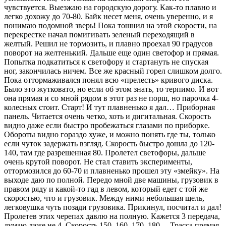
чувствуется. Выезжаю на городскую дорогу. Как-то плавно и
легко дохожу до 70-80. Байк несет меня, очень уверенно, и я
понимаю подомной зверь! Пока тошнил на этой скорости, на
перекрестке начал помигивать зеленый переходящий в
желтый. Решил не тормозить, и плавно проехал 90 градусов
поворот на желтенький. Дальше еще один светофор и прямая.
Попытка подкатиться к светофору и стартануть не спуская
ног, закончилась ничем. Все же красный горел слишком долго.
Пока оттормаживался понял всю «прелесть» кривого диска.
Было это жутковато, но если об этом знать, то терпимо. И вот
она прямая и со мной рядом в этот раз не порш, но парочка 4-
колесных стоит. Старт! И тут плавненько я дал… Приборная
панель. Читается очень четко, хоть и дигитальная. Скорость
видно даже если быстро пробежаться глазами по приборке.
Обороты видно гораздо хуже, и можно понять где ты, только
если чуток задержать взгляд. Скорость быстро дошла до 120-
140, там где разрешенная 80. Пролетел светофоры, дальше
очень крутой поворот. Не стал ставить эксперименты,
оттормозился до 60-70 и плавненько прошел эту «змейку». На
выходе даю по полной. Передо мной две машины, грузовик в
правом ряду и какой-то гад в левом, который едет с той же
скоростью, что и грузовик. Между ними небольшая щель,
легковушка чуть позади грузовика. Прикинул, посчитал и дал!
Пролетев этих черепах давлю на полную. Кажется 3 передача,
думаю даже не 4. Скорость 150, 160, 170, 180… Трасса прямая