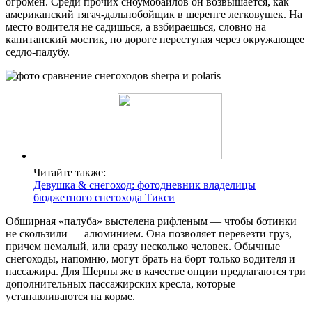
огромен. Среди прочих сноумобайлов он возвышается, как
американский тягач-дальнобойщик в шеренге легковушек. На
место водителя не садишься, а взбираешься, словно на
капитанский мостик, по дороге переступая через окружающее
седло-палубу.
Читайте также:
Девушка & снегоход: фотодневник владелицы
бюджетного снегохода Тикси
Обширная «палуба» выстелена рифленым — чтобы ботинки
не скользили — алюминием. Она позволяет перевезти груз,
причем немалый, или сразу несколько человек. Обычные
снегоходы, напомню, могут брать на борт только водителя и
пассажира. Для Шерпы же в качестве опции предлагаются три
дополнительных пассажирских кресла, которые
устанавливаются на корме.