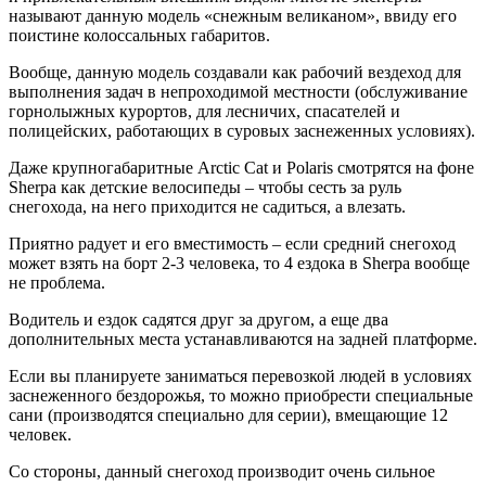
называют данную модель «снежным великаном», ввиду его
поистине колоссальных габаритов.
Вообще, данную модель создавали как рабочий вездеход для
выполнения задач в непроходимой местности (обслуживание
горнолыжных курортов, для лесничих, спасателей и
полицейских, работающих в суровых заснеженных условиях).
Даже крупногабаритные Arctic Cat и Polaris смотрятся на фоне
Sherpa как детские велосипеды – чтобы сесть за руль
снегохода, на него приходится не садиться, а влезать.
Приятно радует и его вместимость – если средний снегоход
может взять на борт 2-3 человека, то 4 ездока в Sherpa вообще
не проблема.
Водитель и ездок садятся друг за другом, а еще два
дополнительных места устанавливаются на задней платформе.
Если вы планируете заниматься перевозкой людей в условиях
заснеженного бездорожья, то можно приобрести специальные
сани (производятся специально для серии), вмещающие 12
человек.
Со стороны, данный снегоход производит очень сильное