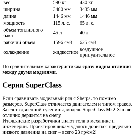
вес
590 кг
430 кг
ширина
3480 мм
3435 мм
длина
1446 мм
1446 мм
мощность
115 л. с.
65 л. с.
объем топливного
45 л
40 л
бака
рабочий объем
1596 см3
625 см3
воздушное
охлаждение
жидкостное
принудительное
По сравнительным характеристикам
сразу видны отличия
между двумя моделями.
Серия SuperClass
Если сравнивать модельный ряд с Sherpa, то помимо
размеров, SuperClass отличается двигателем и типом траков.
За счет сдвоенной гусеницы, модель SuperClass Mk2 Xtreme
отлично держится на снегу.
Итальянские разработчики знают толк в механике и
инженерии. Проектировщикам удалось добиться предельно
низкого давления на снег – всего 23 гр/см2!