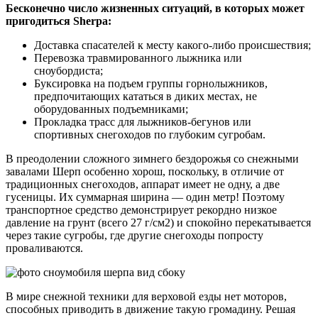
Бесконечно число жизненных ситуаций, в которых может
пригодиться Sherpa:
Доставка спасателей к месту какого-либо происшествия;
Перевозка травмированного лыжника или
сноубордиста;
Буксировка на подъем группы горнолыжников,
предпочитающих кататься в диких местах, не
оборудованных подъемниками;
Прокладка трасс для лыжников-бегунов или
спортивных снегоходов по глубоким сугробам.
В преодолении сложного зимнего бездорожья со снежными
завалами Шерп особенно хорош, поскольку, в отличие от
традиционных снегоходов, аппарат имеет не одну, а две
гусеницы. Их суммарная ширина — один метр! Поэтому
транспортное средство демонстрирует рекордно низкое
давление на грунт (всего 27 г/см2) и спокойно перекатывается
через такие сугробы, где другие снегоходы попросту
проваливаются.
В мире снежной техники для верховой езды нет моторов,
способных приводить в движение такую громадину. Решая