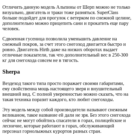
Отличить данную модель Альпины от Шерп можно не только
визуально, двигатель и траки тоже разняться. SuperClass
больше подойдет для прогулок с ветерком по снежной целине,
дополнительно можно прицепить сани и прокатить еще пару
человек.
Сдвоенная гусеница позволила уменьшить давление на
снежный покров, за счет этого снегоход двигается быстро и
ровно. Двигатель Hirth даже на низких оборотах выдает
отличные показатели, так что дополнительный вес в 250-300
кг для снегохода совсем не в тягость.
Sherpa
Вездеход такого типа просто поражает своими габаритами,
ему свойственна мощь настоящего зверя и внушительный
внешний вид. С полной уверенностью можно сказать, что на
такая техника поразит каждого, кто любит снегоходы.
Эту модель между собой производители называют снежным
великаном, такое название ей дали не зря. Без этого снегохода
сейчас не могут обойтись спасатели в горах, полицейские и
лесничие, которые работают в горах, обслуживающий
персонал горнолыжных курортов разных стран.