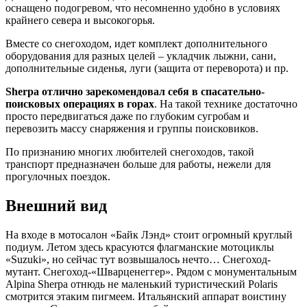
оснащено подогревом, что несомненно удобно в условиях
крайнего севера и высокогорья.
Вместе со снегоходом, идет комплект дополнительного
оборудования для разных целей – укладчик лыжни, сани,
дополнительные сиденья, луги (защита от переворота) и пр.
Sherpa отлично зарекомендовал себя в спасательно-
поисковых операциях в горах
. На такой технике достаточно
просто передвигаться даже по глубоким сугробам и
перевозить массу снаряжения и группы поисковиков.
По признанию многих любителей снегоходов, такой
транспорт предназначен больше для работы, нежели для
прогулочных поездок.
Внешний вид
На входе в мотосалон «Байк Лэнд» стоит огромный круглый
подиум. Летом здесь красуются флагманские мотоциклы
«Suzuki», но сейчас тут возвышалось нечто… Снегоход-
мутант. Снегоход-«Шварценеггер». Рядом с монументальным
Alpina Sherpa отнюдь не маленький туристический Polaris
смотрится этаким пигмеем. Итальянский аппарат воистину