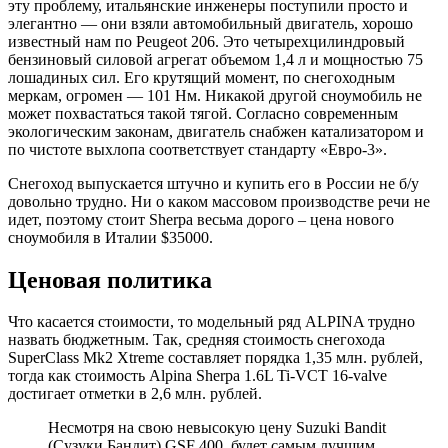
эту проблему, итальянские инженеры поступили просто и
элегантно — они взяли автомобильный двигатель, хорошо
известный нам по Peugeot 206. Это четырехцилиндровый
бензиновый силовой агрегат объемом 1,4 л и мощностью 75
лошадиных сил. Его крутящий момент, по снегоходным
меркам, огромен — 101 Нм. Никакой другой сноумобиль не
может похвастаться такой тягой. Согласно современным
экологическим законам, двигатель снабжен катализатором и
по чистоте выхлопа соответствует стандарту «Евро-3».
Снегоход выпускается штучно и купить его в России не б/у
довольно трудно. Ни о каком массовом производстве речи не
идет, поэтому стоит Sherpa весьма дорого – цена нового
сноумобиля в Италии $35000.
Ценовая политика
Что касается стоимости, то модельный ряд ALPINA трудно
назвать бюджетным. Так, средняя стоимость снегохода
SuperClass Mk2 Xtreme составляет порядка 1,35 млн. рублей,
тогда как стоимость Alpina Sherpa 1.6L Ti-VCT 16-valve
достигает отметки в 2,6 млн. рублей.
Несмотря на свою невысокую цену Suzuki Bandit
(Сузуки Бандит) GSF 400, будет самым лучшим