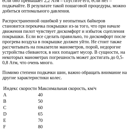
если оно превышает 2,2 Атм – спустите его, если нет –
подкачайте. В результате такой пошаговой процедуры, можно
добиться оптимального давления.
Распространенной ошибкой у неопытных байкеров
становится перекачка покрышки из-за того, что при начале
движения пилот чувствует дискомфорт и избыток сцепления
покрышки. Если все сделать правильно, то дискомфорт после
прогрева воздуха в покрышке должен уйти. Не стоит также
рассчитывать на показатели манометров, порой, недорогие
устройства сбиваются, в них попадает мусор. В сущности, на
некоторых манометрах погрешность может достигать до 0,5-
0,8 Атм, что очень много.
Помимо степени подкачки шин, важно обращать внимание на
другие характеристики колес.
Индекс скорости
Максимальная скорость, км/ч
A
40
B
50
C
60
D
65
E
70
F
80