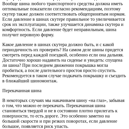
Вообще шина любого транспортного средства должна иметь
оптимальные показатели согласно рекомендациям, поэтому
скутер также должен соответствовать общепринятым нормам.
Если давление в шинах скутере правильное то увеличивается
срок их эксплуатации, также улучшается динамика скутера и
комфортность. Если давление будет неправильным, шина
получит неровную форму.
Какое давление в шинах скутера должно быть, и с какой
периодичность их проверять? На самом деле шины придется
смотреть перед каждой поездкой, особенно если она дальняя.
Достаточно хорошо надавить на сиденье и увидеть: спущена
ли шина? При последнем движении покрышка могла
пробиться, а после длительного простоя просто спустить.
Рекомендуется в таком случае подкачать покрышку и съездить
в ближайший шиномонтаж.
Перекачанная шина
В некоторых случаях мы накачиваем шину «на глаз», забывая
о том, что можно ее перекачать. Перекачанная шина
становиться твердой и не в состоянии плотно прилегать к
поверхности, то есть дороге. Это особенно заметно на
большой скорости и при резких поворотах, если давление
большое, появляется риск упасть.