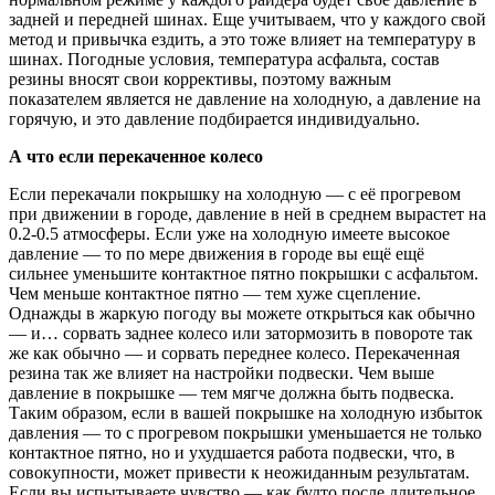
задней и передней шинах. Еще учитываем, что у каждого свой
метод и привычка ездить, а это тоже влияет на температуру в
шинах. Погодные условия, температура асфальта, состав
резины вносят свои коррективы, поэтому важным
показателем является не давление на холодную, а давление на
горячую, и это давление подбирается индивидуально.
А что если перекаченное колесо
Если перекачали покрышку на холодную — с её прогревом
при движении в городе, давление в ней в среднем вырастет на
0.2-0.5 атмосферы. Если уже на холодную имеете высокое
давление — то по мере движения в городе вы ещё ещё
сильнее уменьшите контактное пятно покрышки с асфальтом.
Чем меньше контактное пятно — тем хуже сцепление.
Однажды в жаркую погоду вы можете открыться как обычно
— и… сорвать заднее колесо или затормозить в повороте так
же как обычно — и сорвать переднее колесо. Перекаченная
резина так же влияет на настройки подвески. Чем выше
давление в покрышке — тем мягче должна быть подвеска.
Таким образом, если в вашей покрышке на холодную избыток
давления — то с прогревом покрышки уменьшается не только
контактное пятно, но и ухудшается работа подвески, что, в
совокупности, может привести к неожиданным результатам.
Если вы испытываете чувство — как будто после длительное