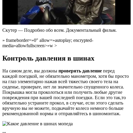
Скутер — Подробно обо всем. Документальный фильм.
» frameborder=»0″ allow=»autoplay; encrypted-
media»allowfullscreen>»w >
Контроль давления в шинах
На самом деле, вы должны
проверять давление
перед
каждой поездкой, не обязательно манометром, хотя бы просто
на глаз элементарно нажав всей тяжестью своего тела на
сиденье, проверьте, нет ли значительно спущенного колеса.
Покрышка могла проколоться или получить любые другие
повреждения при вашей последней поездки. Если это так,то
обязательно устраните прокол, в случае, если этого сделать
вручную вы не можете, подкачайте колесо немного больше
рекомендованной нормы и отправляйтесь в шиномонтаж.