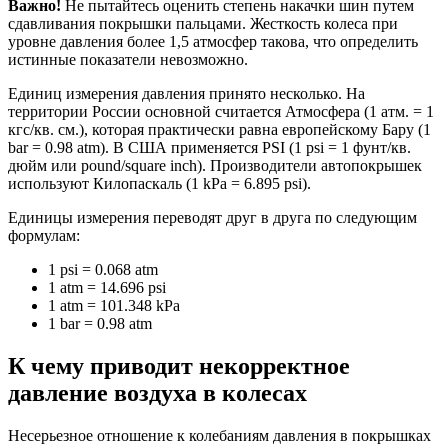
Важно!
Не пытайтесь оценить степень накачки шин путем
сдавливания покрышки пальцами. Жесткость колеса при
уровне давления более 1,5 атмосфер такова, что определить
истинные показатели невозможно.
Единиц измерения давления принято несколько. На
территории России основной считается Атмосфера (1 атм. = 1
кгc/кв. см.), которая практически равна европейскому Бару (1
bar = 0.98 atm). В США применяется PSI (1 psi = 1 фунт/кв.
дюйм или pound/square inch). Производители автопокрышек
используют Килопаскаль (1 kPa = 6.895 psi).
Единицы измерения переводят друг в друга по следующим
формулам:
1 psi = 0.068 atm
1 atm = 14.696 psi
1 atm = 101.348 kPa
1 bar = 0.98 atm
К чему приводит некорректное
давление воздуха в колесах
Несерьезное отношение к колебаниям давления в покрышках