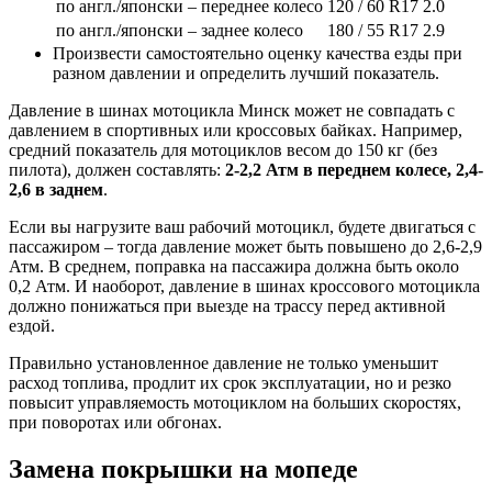
по англ./японски – переднее колесо
120 / 60 R17
2.0
по англ./японски – заднее колесо
180 / 55 R17
2.9
Произвести самостоятельно оценку качества езды при
разном давлении и определить лучший показатель.
Давление в шинах мотоцикла Минск может не совпадать с
давлением в спортивных или кроссовых байках. Например,
средний показатель для мотоциклов весом до 150 кг (без
пилота), должен составлять:
2-2,2 Атм в переднем колесе, 2,4-
2,6 в заднем
.
Если вы нагрузите ваш рабочий мотоцикл, будете двигаться с
пассажиром – тогда давление может быть повышено до 2,6-2,9
Атм. В среднем, поправка на пассажира должна быть около
0,2 Атм. И наоборот, давление в шинах кроссового мотоцикла
должно понижаться при выезде на трассу перед активной
ездой.
Правильно установленное давление не только уменьшит
расход топлива, продлит их срок эксплуатации, но и резко
повысит управляемость мотоциклом на больших скоростях,
при поворотах или обгонах.
Замена покрышки на мопеде