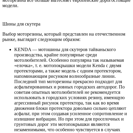
моторезина все больше вытесняет европейские дорогостоящие
модели.
Шины для скутера
Выбор моторезины, который представлен на отечественном
рынке, выглядит следующим образом:
KENDA — мотошины для скутеров тайваньского
производства, крайне популярные среди
мотолюбителей. Особенно популярна так называемая
«елочка», т. е. мотопокрышки модели Kenda с двумя
протекторами, а также модель с одним протектором,
напоминающим рисунком волнообразные линии.
Последний тип моторезины прекрасно подходит для
асфальтированных и ровных городских автодорог. По
советам опытных мотолюбителей не рекомендуется
использовать в городских условиях резину, имеющую
агрессивный рисунок протектора, так как во время
движения блоки протектора довольно сильно цепляют
асфальт, при этом создавая усиленное сопротивление и
излишние вибрации. Но при этом для проселочных и
грунтовых дорог эти мотопокрышки являются
незаменимыми, что особенно чувствуется в случаях