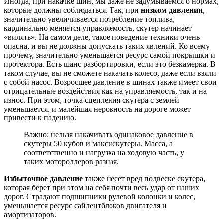
Иногда, при накачке шин, мы даже не задумываемся о нормах,
которые должны соблюдаться. Так, при
низком давлении
,
значительно увеличивается потребление топлива,
кардинально меняется управляемость, скутер начинает
«вилять». На самом деле, такое поведение техники очень
опасна, и вы не должны допускать таких явлений. Ко всему
прочему, значительно уменьшается ресурс самой покрышки и
протектора. Есть шанс разбортировки, если это безкамерка. В
таком случае, вы не сможете накачать колесо, даже если взяли
с собой насос. Возросшее давление в шинах также имеет свои
отрицательные воздействия как на управляемость, так и на
износ. При этом, точка сцепления скутера с землей
уменьшается, и малейшая неровность на дороге может
привести к падению.
Важно: нельзя накачивать одинаковое давление в
скутеры 50 кубов и максискутеры. Масса, а
соответственно и нагрузка на ходовую часть, у
таких мотороллеров разная.
Избыточное давление
также несет вред подвеске скутера,
которая берет при этом на себя почти весь удар от наших
дорог. Страдают подшипники рулевой колонки и колес,
уменьшается ресурс сайлентблоков двигателя и
амортизаторов.