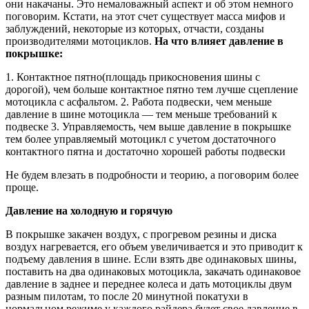
они накачаны. Это немаловажный аспект и об этом немного
поговорим. Кстати, на этот счет существует масса мифов и
заблуждений, некоторые из которых, отчасти, созданы
производителями мотоциклов.
На что влияет давление в
покрышке:
1. Контактное пятно(площадь прикосновения шины с
дорогой), чем больше контактное пятно тем лучше сцепление
мотоцикла с асфальтом. 2. Работа подвески, чем меньше
давление в шине мотоцикла — тем меньше требований к
подвеске 3. Управляемость, чем выше давление в покрышке
тем более управляемый мотоцикл с учетом достаточного
контактного пятна и достаточно хорошей работы подвески
Не будем влезать в подробности и теорию, а поговорим более
проще.
Давление на холодную и горячую
В покрышке закачен воздух, с прогревом резины и диска
воздух нагревается, его объем увеличивается и это приводит к
подъему давления в шине. Если взять две одинаковых шины,
поставить на два одинаковых мотоцикла, закачать одинаковое
давление в заднее и переднее колеса и дать мотоциклы двум
разным пилотам, то после 20 минутной покатухи в
нормальном режиме у каждого райдера будет свое давление в