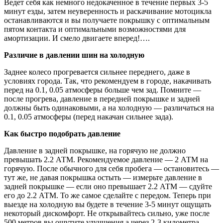
Ведет себя как немного недокаченное в течение первых 3-5
минут езды, затем неуверенность и раскачивание мотоцикла
останавливаются и вы получаете покрышку с оптимальным
пятом контакта и оптимальными возможностями для
амортизации. И смело двигаете вперед!….
Различие в давлении шин на холодную
Заднее колесо прогревается сильнее переднего, даже в
условиях города. Так, что рекомендуем в городе, накачивать
перед на 0.1, 0.05 атмосферы больше чем зад. Помните —
после прогрева, давление в передней покрышке и задней
должны быть одинаковыми, а на холодную — различаться на
0.1, 0.05 атмосферы (перед накачан сильнее зада).
Как быстро подобрать давление
Давление в задней покрышке, на горячую не должно
превышать 2.2 АТМ. Рекомендуемое давление — 2 АТМ на
горячую. После обычного для себя пробега — остановитесь —
тут же, не давая покрышка остыть — измерьте давление в
задней покрышке — если оно превышает 2.2 АТМ — сдуйте
его до 2.2 АТМ. То же самое сделайте с передом. Теперь при
выезде на холодную вы будете в течение 3-5 минут ощущать
некоторый дискомфорт. Не открывайтесь сильно, уже после
500 метров вы ощутите улучшения а через 2-3 километра