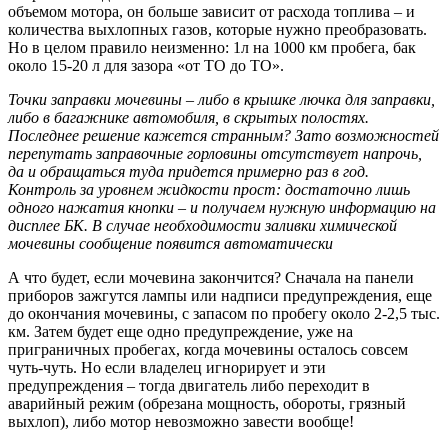
объемом мотора, он больше зависит от расхода топлива – и
количества выхлопных газов, которые нужно преобразовать.
Но в целом правило неизменно: 1л на 1000 км пробега, бак
около 15-20 л для зазора «от ТО до ТО».
Точки заправки мочевины – либо в крышке лючка для заправки,
либо в багажнике автомобиля, в скрытых полостях.
Последнее решение кажется странным? Зато возможностей
перепутать заправочные горловины отсутствует напрочь,
да и обращаться туда придется примерно раз в год.
Контроль за уровнем жидкости прост: достаточно лишь
одного нажатия кнопки – и получаем нужную информацию на
дисплее БК. В случае необходимости заливки химической
мочевины сообщение появится автоматически
А что будет, если мочевина закончится? Сначала на панели
приборов зажгутся лампы или надписи предупреждения, еще
до окончания мочевины, с запасом по пробегу около 2-2,5 тыс.
км. Затем будет еще одно предупреждение, уже на
приграничных пробегах, когда мочевины осталось совсем
чуть-чуть. Но если владелец игнорирует и эти
предупреждения – тогда двигатель либо переходит в
аварийный режим (обрезана мощность, обороты, грязный
выхлоп), либо мотор невозможно завести вообще!