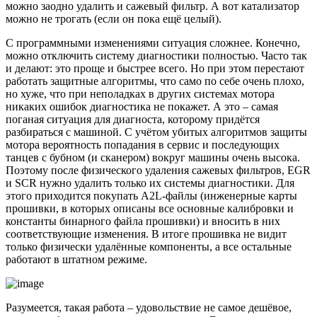
можно заодно удалить и сажевый фильтр. А вот катализатор
можно не трогать (если он пока ещё целый).
С программными изменениями ситуация сложнее. Конечно,
можно отключить систему диагностики полностью. Часто так
и делают: это проще и быстрее всего. Но при этом перестают
работать защитные алгоритмы, что само по себе очень плохо,
но хуже, что при неполадках в других системах мотора
никаких ошибок диагностика не покажет. А это – самая
поганая ситуация для диагноста, которому придётся
разбираться с машиной. С учётом убитых алгоритмов защиты
мотора вероятность попадания в сервис и последующих
танцев с бубном (и сканером) вокруг машины очень высока.
Поэтому после физического удаления сажевых фильтров, EGR
и SCR нужно удалить только их системы диагностики. Для
этого приходится покупать A2L-файлы (инженерные карты
прошивки, в которых описаны все основные калибровки и
константы бинарного файла прошивки) и вносить в них
соответствующие изменения. В итоге прошивка не видит
только физически удалённые компоненты, а все остальные
работают в штатном режиме.
Разумеется, такая работа – удовольствие не самое дешёвое,