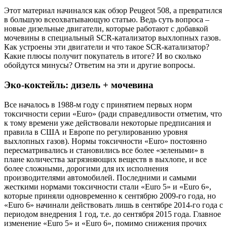
Этот материал начинался как обзор Peugeot 508, а превратился
в большую всеохватывающую статью. Ведь суть вопроса –
новые дизельные двигатели, которые работают с добавкой
мочевины в специальный SCR-катализатор выхлопных газов.
Как устроены эти двигатели и что такое SCR-катализатор?
Какие плюсы получит покупатель в итоге? И во сколько
обойдутся минусы? Ответим на эти и другие вопросы.
Эко-коктейль: дизель + мочевина
Все началось в 1988-м году с принятием первых норм
токсичности серии «Euro» (ради справедливости отметим, что
к тому времени уже действовали некоторые предписания и
правила в США и Европе по регулированию уровня
выхлопных газов). Нормы токсичности «Euro» постоянно
пересматривались и становились все более «зелеными» в
плане количества загрязняющих веществ в выхлопе, и все
более сложными, дорогими для их исполнения
производителями автомобилей. Последними и самыми
жесткими нормами токсичности стали «Euro 5» и «Euro 6»,
которые приняли одновременно к сентябрю 2009-го года, но
«Euro 6» начинали действовать лишь в сентябре 2014-го года с
периодом внедрения 1 год, т.е. до сентября 2015 года. Главное
изменение «Euro 5» и «Euro 6», помимо снижения прочих