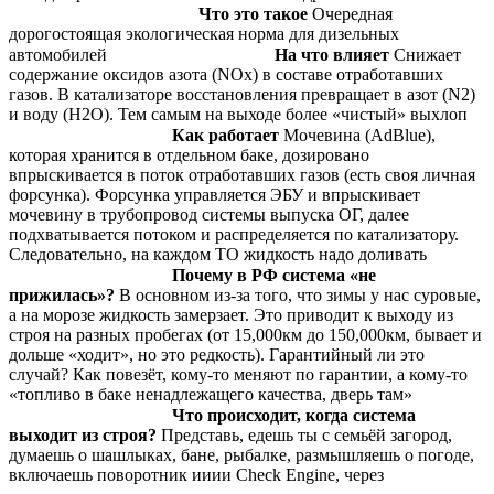
⠀⠀⠀⠀⠀⠀⠀⠀⠀⠀⠀⠀⠀⠀
Что это такое
Очередная
дорогостоящая экологическая норма для дизельных
автомобилей ⠀⠀⠀⠀⠀⠀⠀⠀⠀⠀⠀⠀
На что влияет
Снижает
содержание оксидов азота (NOx) в составе отработавших
газов. В катализаторе восстановления превращает в азот (N2)
и воду (Н2О). Тем самым на выходе более «чистый» выхлоп
⠀⠀⠀⠀⠀⠀⠀⠀⠀⠀⠀⠀
Как работает
Мочевина (AdBlue),
которая хранится в отдельном баке, дозировано
впрыскивается в поток отработавших газов (есть своя личная
форсунка). Форсунка управляется ЭБУ и впрыскивает
мочевину в трубопровод системы выпуска ОГ, далее
подхватывается потоком и распределяется по катализатору.
Следовательно, на каждом ТО жидкость надо доливать
⠀⠀⠀⠀⠀⠀⠀⠀⠀⠀⠀⠀
Почему в РФ система «не
прижилась»?
В основном из-за того, что зимы у нас суровые,
а на морозе жидкость замерзает. Это приводит к выходу из
строя на разных пробегах (от 15,000км до 150,000км, бывает и
дольше «ходит», но это редкость). Гарантийный ли это
случай? Как повезёт, кому-то меняют по гарантии, а кому-то
«топливо в баке ненадлежащего качества, дверь там»
⠀⠀⠀⠀⠀⠀⠀⠀⠀⠀⠀⠀
Что происходит, когда система
выходит из строя?
Представь, едешь ты с семьёй загород,
думаешь о шашлыках, бане, рыбалке, размышляешь о погоде,
включаешь поворотник ииии Check Engine, через