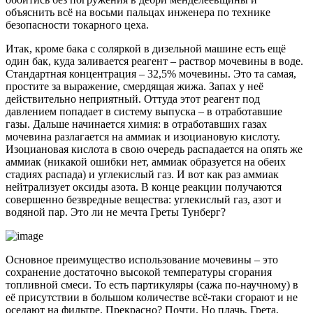
объяснить всё на восьми пальцах инженера по технике
безопасности токарного цеха.
Итак, кроме бака с соляркой в дизельной машине есть ещё
один бак, куда заливается реагент – раствор мочевины в воде.
Стандартная концентрация – 32,5% мочевины. Это та самая,
простите за выражение, смердящая жижа. Запах у неё
действительно неприятный. Оттуда этот реагент под
давлением попадает в систему выпуска – в отработавшие
газы. Дальше начинается химия: в отработавших газах
мочевина разлагается на аммиак и изоциановую кислоту.
Изоциановая кислота в свою очередь распадается на опять же
аммиак (никакой ошибки нет, аммиак образуется на обеих
стадиях распада) и углекислый газ. И вот как раз аммиак
нейтрализует оксиды азота. В конце реакции получаются
совершенно безвредные вещества: углекислый газ, азот и
водяной пар. Это ли не мечта Греты Тунберг?
Основное преимущество использование мочевины – это
сохранение достаточно высокой температуры сгорания
топливной смеси. То есть партикуляры (сажа по-научному) в
её присутствии в большом количестве всё-таки сгорают и не
оседают на фильтре. Прекрасно? Почти. Но плачь, Грета,