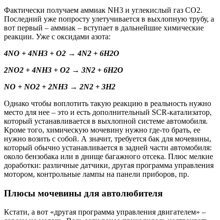
Фактически получаем аммиак NH3 и углекислый газ CО2.
Последний уже попросту улетучивается в выхлопную трубу, а
вот первый – аммиак – вступает в дальнейшие химические
реакции. Уже с оксидами азота:
4
NO
+ 4
NH
3
+
O
2
→ 4
N
2
+ 6
H
2
O
2
NO
2
+ 4
NH
3
+
O
2
→ 3
N
2
+ 6
H
2
O
NO + NO
2
+ 2NH
3
→ 2N
2
+ 3H
2
Однако чтобы воплотить такую реакцию в реальность нужно
место для нее – это и есть дополнительный SCR-катализатор,
который устанавливается в выхлопной системе автомобиля.
Кроме того, химическую мочевину нужно где-то брать, ее
нужно возить с собой. А значит, требуется бак для мочевины,
который обычно устанавливается в задней части автомобиля:
около бензобака или в днище багажного отсека. Плюс мелкие
доработки: различные датчики, другая программа управления
мотором, контрольные лампы на панели приборов, пр.
Плюсы мочевины для автолюбителя
Кстати, а вот «другая программа управления двигателем» –