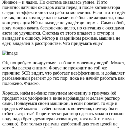
Жидкое – и ладно. Но система оказалась умнее. И это
понятно: датчики оксидов азота перед и после катализатора
следят за эффективностью работы мочевины. Если что-то идёт
не так, по их команде насос качает всё больше жидкости, пока
концентрация NO на выходе не упадёт до нормы. Само собой,
воду можно качать бесконечно долго, но ситуация с оксидами
азота не улучшится. Система от этого впадает в ступор и
выпадает в ошибку. Мотор в аварийном режиме, машина не
едет, владелец в расстройстве. Что придумать ещё?
Оk, попробуем по-другому: разбавим мочевину водой. Может,
хотя бы расход снизим. Фокус не проходит по той же
причине: SCR видит, что работает неэффективно, и добавляет
разбавленный реагент до тех пор, пока не начнёт работать как
положено. Фиаско.
Хорошо, идём ва-банк: покупаем мочевину в гранулах (её
продают как удобрение в виде карбамида) и делаем раствор
сами. Пользуемся своей машиной, а если повезёт, то ещё и
продать её можно – себестоимость копеечная, почему бы и
отбить затраты? Теоретически раствор сделать можно (только
воду надо брать деминерализованную, хотя найти такую
сложно). Вот только гранулы удобрений для этих целей не