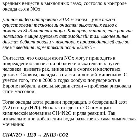
вредных веществ в выхлопных газах, состояло в контроле
оксида азота NOx.
Данное видео датировано 2013-м годом – уже тогда
существовали технологии очистки выхлопных газов с
помощью
SCR
-катализатора. Которая, кстати, еще раньше
появилась в мире грузовых автомобилей: там «мочевинные
дизели» дебютировали у некоторых производителей еще во
время введения норм токсичности «
Euro
5»
Считается, что оксиды азота NOx могут приводить к
повреждению слизистой оболочки дыхательных путей
человека, вызвать рак, виноваты в смогах и кислотных
дождях. Словом, оксиды азота стали «новой мишенью». С
учетом того, что в 2000-х годах особую популярность в
Европе набрали дизельные двигатели – проблема рисковала
стать массовой.
Тогда оксиды азота решили превращать в безвредный азот
(N2) и воду (H20). Но как это сделать? С помощью
химической мочевины CH4N2O и ряда реакций. Так,
изначально при добавлении воды разлагается сама химическая
мочевина:
CH
4
N
2
O
+
H
2
0 → 2
NH
3
+
CO
2