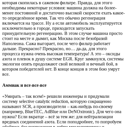
которая скопилась в сажевом фильтре. Правда, для этого
необходимы некоторые условия: машина должна на более-
менее постоянной и достаточно высокой скорости ехать какое-
то определённое время. Так что обычно регенерация
включается на трассе. Ну а если автомобиль эксплуатируется
исключительно в городе, приходится запускать
принудительную регенерацию. В этом случае машина просто
стоит на месте и дымит, как Москва после безобразий
Наполеона. Сажа выгорает, после чего фильтр работает
дальше. Прекрасно? Прекрасно, но… да-да, для этого
процесса нужна очень высокая температура! А это – оксиды
азота и плевок в душу системе EGR. Круг замкнулся, системы
экологии опять продолжают свой великий и вечный бой, в
котором победителей нет. В конце концов в этом бою умрут
все.
Аммиак и все-все-все​
«Умирать – так всем!» решили инженеры и придумали
систему selective catalytic reduction, которую сокращенно
называют SCR, а производители – как-нибудь по-своему
(например, BlueTEC, AdBlue или DeNOxtronic). Для чего она
нужна? Если вкратце – всё за тем же: для нейтрализации
вредных соединений азота. Если поподробнее, то попробуем
обойтись без погружения в дебри менделеевщины и