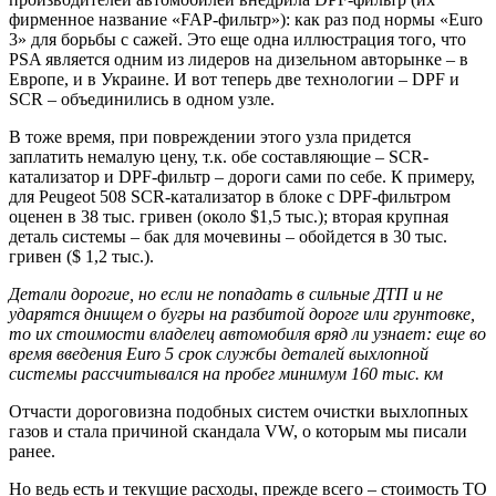
фирменное название «FAP-фильтр»): как раз под нормы «Euro
3» для борьбы с сажей. Это еще одна иллюстрация того, что
PSA является одним из лидеров на дизельном авторынке – в
Европе, и в Украине. И вот теперь две технологии – DPF и
SCR – объединились в одном узле.
В тоже время, при повреждении этого узла придется
заплатить немалую цену, т.к. обе составляющие – SCR-
катализатор и DPF-фильтр – дороги сами по себе. К примеру,
для Peugeot 508 SCR-катализатор в блоке с DPF-фильтром
оценен в 38 тыс. гривен (около $1,5 тыс.); вторая крупная
деталь системы – бак для мочевины – обойдется в 30 тыс.
гривен ($ 1,2 тыс.).
Детали дорогие, но если не попадать в сильные ДТП и не
ударятся днищем о бугры на разбитой дороге или грунтовке,
то их стоимости владелец автомобиля вряд ли узнает: еще во
время введения
Euro
5 срок службы деталей выхлопной
системы рассчитывался на пробег минимум 160 тыс. км
Отчасти дороговизна подобных систем очистки выхлопных
газов и стала причиной скандала VW, о которым мы писали
ранее.
Но ведь есть и текущие расходы, прежде всего – стоимость ТО