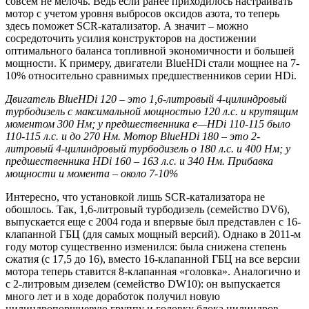
совсем не мелочь. Ведь если ранее приходилось настраивать
мотор с учетом уровня выбросов оксидов азота, то теперь
здесь поможет SCR-катализатор. А значит – можно
сосредоточить усилия конструкторов на достижении
оптимального баланса топливной экономичности и большей
мощности. К примеру, двигатели BlueHDi стали мощнее на 7-
10% относительно сравнимых предшественников серии HDi.
Двигатель
BlueHDi
120 – это 1,6-литровый 4-цилиндровый
турбодизель с максимальной мощностью 120 л.с. и крутящим
моментом 300 Нм; у предшественника
e
—
HDi
110-115 было
110-115 л.с. и до 270 Нм. Мотор
BlueHDi
180 – это 2-
литровый 4-цилиндровый турбодизель о 180 л.с. и 400 Нм; у
предшественника
HDi
160 – 163 л.с. и 340 Нм. Прибавка
мощности и момента – около 7-10%
Интересно, что установкой лишь SCR-катализатора не
обошлось. Так, 1,6-литровый турбодизель (семейство DV6),
выпускается еще с 2004 года и впервые был представлен с 16-
клапанной ГБЦ (для самых мощный версий). Однако в 2011-м
году мотор существенно изменился: была снижена степень
сжатия (с 17,5 до 16), вместо 16-клапанной ГБЦ на все версии
мотора теперь ставится 8-клапанная «головка». Аналогично и
с 2-литровым дизелем (семейство DW10): он выпускается
много лет и в ходе доработок получил новую
цилиндропоршневую группу и головку блока цилиндров,