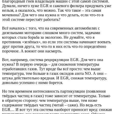
благородный гнев владельцев машин с этой самой системой.
Думали, ничего хуже EGR и сажевого фильтра придумать уже
нельзя, а оказалось, что можно. Так что такое – эта самая
мочевина? Для чего она нужна и что делать, если что-то в
этой системе перестаёт работать?
Всё началось с того, что на современных автомобилях с
дизельными моторами слишком много систем, задачами
которых стала борьба за экологию. Не думайте, что я
противник «зелёных», но если эти системы начинают воевать
друг против друга, то что-то в них есть что-то определённо
порочное. А воюют они насмерть.
Вот, например, система рециркуляции EGR. Для чего она
нужна? В первую очередь – для снижения температуры
отработавших газов. Тут вроде бы всё просто: чем выше
температура, тем больше в газах оксидов азота NO. А они –
штука действительно вредная. И EGR, снижая температуру,
довольно успешно с ними борется.
Но тем временем интенсивность партикуляции (появления
твёрдых частиц в газах) тоже зависит от температуры. Только
в обратную сторону: чем температура выше, тем ниже
содержание твёрдых частиц (читай – сажи). Но ведь есть
EGR… И вот тут эта система наоборот приносит вред: снижая