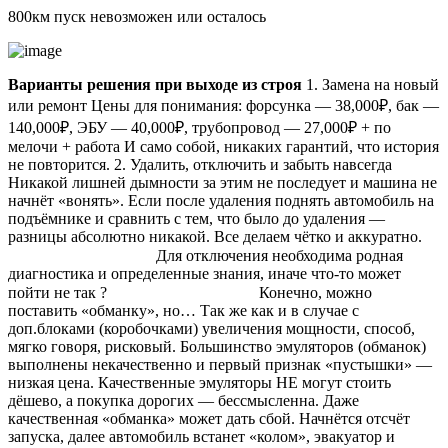
800км пуск невозможен или осталось
Варианты решения при выходе из строя
1. Замена на новый
или ремонт Цены для понимания: форсунка — 38,000₽, бак —
140,000₽, ЭБУ — 40,000₽, трубопровод — 27,000₽ + по
мелочи + работа И само собой, никаких гарантий, что история
не повторится. 2. Удалить, отключить и забыть навсегда
Никакой лишней дымности за этим не последует и машина не
начнёт «вонять». Если после удаления поднять автомобиль на
подъёмнике и сравнить с тем, что было до удаления —
разницы абсолютно никакой. Все делаем чётко и аккуратно.
⠀⠀⠀⠀⠀⠀⠀⠀⠀⠀⠀⠀ Для отключения необходима родная
диагностика и определенные знания, иначе что-то может
пойти не так ? ⠀⠀⠀⠀⠀⠀⠀⠀⠀⠀⠀⠀ Конечно, можно
поставить «обманку», но… Так же как и в случае с
доп.блоками (коробочками) увеличения мощности, способ,
мягко говоря, рисковый. Большинство эмуляторов (обманок)
выполнены некачественно и первый признак «пустышки» —
низкая цена. Качественные эмуляторы НЕ могут стоить
дёшево, а покупка дорогих — бессмысленна. Даже
качественная «обманка» может дать сбой. Начнётся отсчёт
запуска, далее автомобиль встанет «колом», эвакуатор и