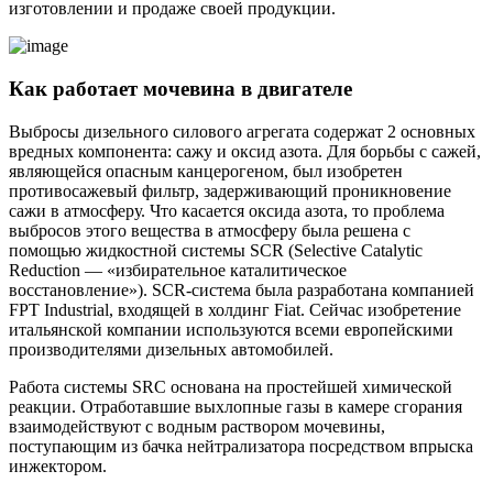
изготовлении и продаже своей продукции.
Как работает мочевина в двигателе
Выбросы дизельного силового агрегата содержат 2 основных
вредных компонента: сажу и оксид азота. Для борьбы с сажей,
являющейся опасным канцерогеном, был изобретен
противосажевый фильтр, задерживающий проникновение
сажи в атмосферу. Что касается оксида азота, то проблема
выбросов этого вещества в атмосферу была решена с
помощью жидкостной системы SCR (Selective Catalytic
Reduction — «избирательное каталитическое
восстановление»). SCR-система была разработана компанией
FPT Industrial, входящей в холдинг Fiat. Сейчас изобретение
итальянской компании используются всеми европейскими
производителями дизельных автомобилей.
Работа системы SRC основана на простейшей химической
реакции. Отработавшие выхлопные газы в камере сгорания
взаимодействуют с водным раствором мочевины,
поступающим из бачка нейтрализатора посредством впрыска
инжектором.