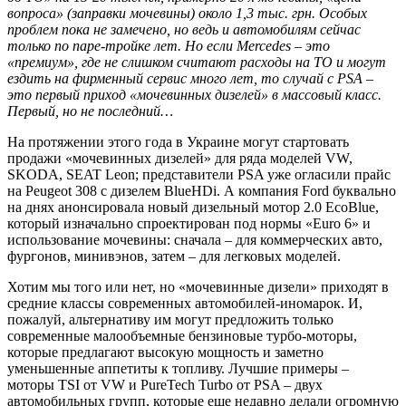
вопроса» (заправки мочевины) около 1,3 тыс. грн. Особых
проблем пока не замечено, но ведь и автомобилям сейчас
только по паре-тройке лет. Но если
Mercedes
–
это
«премиум», где не слишком считают расходы на ТО и могут
ездить на фирменный сервис много лет, то случай с
PSA
–
это первый приход «мочевинных дизелей» в массовый класс.
Первый, но не последний…
На протяжении этого года в Украине могут стартовать
продажи «мочевинных дизелей» для ряда моделей VW,
SKODA, SEAT Leon; представители PSA уже огласили прайс
на Peugeot 308 с дизелем BlueHDi. А компания Ford буквально
на днях анонсировала новый дизельный мотор 2.0 EcoBlue,
который изначально спроектирован под нормы «Euro 6» и
использование мочевины: сначала – для коммерческих авто,
фургонов, минивэнов, затем – для легковых моделей.
Хотим мы того или нет, но «мочевинные дизели» приходят в
средние классы современных автомобилей-иномарок. И,
пожалуй, альтернативу им могут предложить только
современные малообъемные бензиновые турбо-моторы,
которые предлагают высокую мощность и заметно
уменьшенные аппетиты к топливу. Лучшие примеры –
моторы TSI от VW и PureTech Turbo от PSA – двух
автомобильных групп, которые еще недавно делали огромную