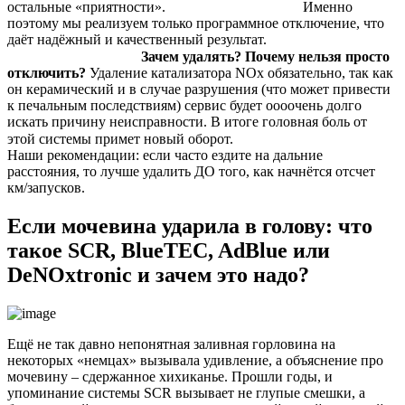
остальные «приятности». ⠀⠀⠀⠀⠀⠀⠀⠀⠀⠀⠀⠀ Именно
поэтому мы реализуем только программное отключение, что
даёт надёжный и качественный результат.
⠀⠀⠀⠀⠀⠀⠀⠀⠀⠀⠀⠀
Зачем удалять? Почему нельзя просто
отключить?
Удаление катализатора NOx обязательно, так как
он керамический и в случае разрушения (что может привести
к печальным последствиям) сервис будет оооочень долго
искать причину неисправности. В итоге головная боль от
этой системы примет новый оборот. ⠀⠀⠀⠀⠀⠀⠀⠀⠀⠀⠀⠀
Наши рекомендации: если часто ездите на дальние
расстояния, то лучше удалить ДО того, как начнётся отсчет
км/запусков.
Если мочевина ударила в голову: что
такое SCR, BlueTEC, AdBlue или
DeNOxtronic и зачем это надо?
Ещё не так давно непонятная заливная горловина на
некоторых «немцах» вызывала удивление, а объяснение про
мочевину – сдержанное хихиканье. Прошли годы, и
упоминание системы SCR вызывает не глупые смешки, а