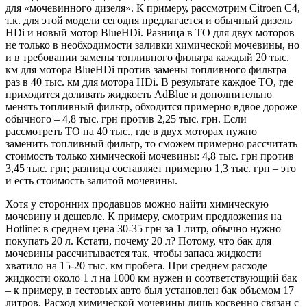
для «мочевинного дизеля». К примеру, рассмотрим Citroen C4,
т.к. для этой модели сегодня предлагается и обычный дизель
HDi и новый мотор BlueHDi. Разница в ТО для двух моторов
не только в необходимости заливки химической мочевины, но
и в требовании замены топливного фильтра каждый 20 тыс.
км для мотора BlueHDi против замены топливного фильтра
раз в 40 тыс. км для мотора HDi. В результате каждое ТО, где
приходится доливать жидкость AdBlue и дополнительно
менять топливный фильтр, обходится примерно вдвое дороже
обычного – 4,8 тыс. грн против 2,25 тыс. грн. Если
рассмотреть ТО на 40 тыс., где в двух моторах нужно
заменить топливный фильтр, то сможем примерно рассчитать
стоимость только химической мочевины: 4,8 тыс. грн против
3,45 тыс. грн; разница составляет примерно 1,3 тыс. грн – это
и есть стоимость залитой мочевины.
Хотя у сторонних продавцов можно найти химическую
мочевину и дешевле. К примеру, смотрим предложения на
Hotline: в среднем цена 30-35 грн за 1 литр, обычно нужно
покупать 20 л. Кстати, почему 20 л? Потому, что бак для
мочевины рассчитывается так, чтобы запаса жидкости
хватило на 15-20 тыс. км пробега. При среднем расходе
жидкости около 1 л на 1000 км нужен и соответствующий бак
– к примеру, в тестовых авто был установлен бак объемом 17
литров. Расход химической мочевины лишь косвенно связан с