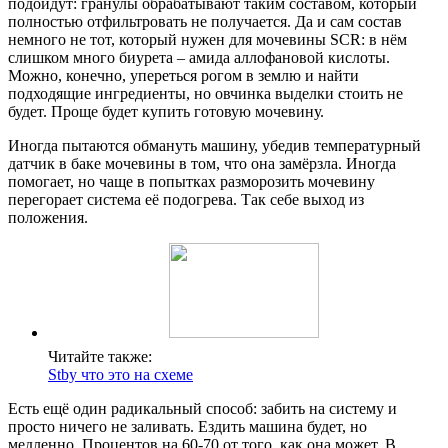
подойдут: гранулы обрабатывают таким составом, который
полностью отфильтровать не получается. Да и сам состав
немного не тот, который нужен для мочевины SCR: в нём
слишком много биурета – амида аллофановой кислоты.
Можно, конечно, упереться рогом в землю и найти
подходящие ингредиенты, но овчинка выделки стоить не
будет. Проще будет купить готовую мочевину.
Иногда пытаются обмануть машину, убедив температурный
датчик в баке мочевины в том, что она замёрзла. Иногда
помогает, но чаще в попытках разморозить мочевину
перегорает система её подогрева. Так себе выход из
положения.
Читайте также:
Stby что это на схеме
Есть ещё один радикальный способ: забить на систему и
просто ничего не заливать. Ездить машина будет, но
медленно. Процентов на 60-70 от того, как она может. В