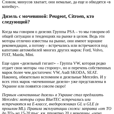
Словом, минусов хватает, они немалые, да еще и обходятся «в
копейку».
Дизель с мочевиной: Peugeot, Citroen, кто
следующий?
Когда мы говорим о дизелях Группы PSA – то мы говорим об
общей ситуации и тенденциях на рынке в целом. Ведь эти
моторы отлично известны на рынке, они имеют хорошие
рекомендации, а потому – встречались или встречаются под
капотами автомобилей многих других марок: Ford, Volvo,
FIAT, Mazda, Mini.
Еще один «дизельный гигант» – Группа VW, которая редко
отдает свои моторы «на сторону», но и перечень собственных
марок более чем достаточен: VW, Audi SKODA, SEAT.
Наконец, обязательно вспомним и дизельные Mercedes. И у
всех этих марок «мочевинные дизели» уже представлены в
Украине или появятся совсем скоро!
Первым «мочевинные дизели» в Украине стал предлагать
Mercedes
: моторы серии
BlueTEC
встречались или
встречаются на Е-классе, внедорожниках
GL
и
GLE
(в
прошлом
ML
). Правила эксплуатации схожи: заправка «от ТО
до ТО» на 15-20 тыс. км, примерно 20 л мочевины, «цена