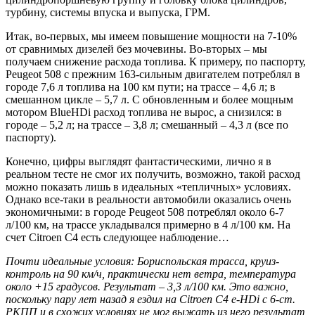
турбину, системы впуска и выпуска, ГРМ.
Итак, во-первых, мы имеем повышение мощности на 7-10%
от сравнимых дизелей без мочевины. Во-вторых – мы
получаем снижение расхода топлива. К примеру, по паспорту,
Peugeot 508 с прежним 163-сильным двигателем потреблял в
городе 7,6 л топлива на 100 км пути; на трассе – 4,6 л; в
смешанном цикле – 5,7 л. С обновленным и более мощным
мотором BlueHDi расход топлива не вырос, а снизился: в
городе – 5,2 л; на трассе – 3,8 л; смешанный – 4,3 л (все по
паспорту).
Конечно, цифры выглядят фантастическими, лично я в
реальном тесте не смог их получить, возможно, такой расход
можно показать лишь в идеальных «тепличных» условиях.
Однако все-таки в реальности автомобили оказались очень
экономичными: в городе Peugeot 508 потреблял около 6-7
л/100 км, на трассе укладывался примерно в 4 л/100 км. На
счет Citroen C4 есть следующее наблюдение…
Почти идеальные условия: Бориспольская трасса, круиз-
контроль на 90 км/ч, практически нет ветра, температура
около +15 градусов. Результат – 3,3 л/100 км. Это важно,
поскольку пару лет назад я ездил на Citroen C4 e-HDi с 6-ст.
РКПП и в схожих условиях не мог выжать из него результат