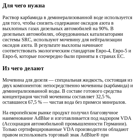
Для чего нужна
Раствор карбамида в деминерализованной воде используется
для того, чтобы снизить содержание оксидов азота в
выхлопных газах дизельных автомобилей на 90%. В
дизельных автомобилях, оборудованных катализаторами
системы SRC, используют мочевину для нейтрализации
оксидов азота. В результате выхлопы начинают
соответствовать экологическим стандартам Евро-4, Евро-5 и
Евро-6, которые поочередно были приняты в странах ЕС.
Из чего делают
Мочевина для дизеля — специальная жидкость, состоящая из
двух компонентов: непосредственно мочевины (карбамида) и
деминерализованной воды. В составе готового средства
концентрация чистой мочевины составляет 32,5 %,
оставшиеся 67,5 % — чистая вода без примеси минералов.
На европейском рынке продукт получил благозвучное
наименование AdBlue и изготавливается под надзором VDA
(Ассоциация автомобильной промышленности Германии).
Только сертифицированные VDA производители обладают
правом использовать торговый знак AdBlue® при