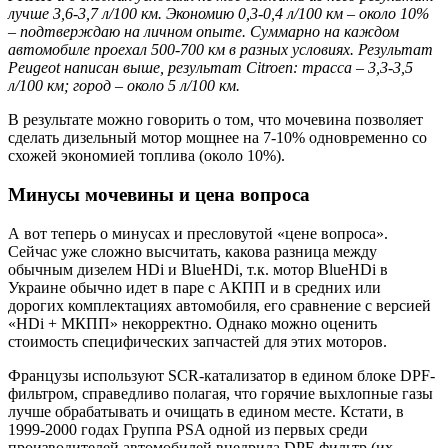
лучше 3,6-3,7 л/100 км. Экономию 0,3-0,4 л/100 км – около 10%
– подтверждаю на личном опыте. Суммарно на каждом
автомобиле проехал 500-700 км в разных условиях. Результат
Peugeot написан выше, результат Citroen: трасса – 3,3-3,5
л/100 км; город – около 5 л/100 км.
В результате можно говорить о том, что мочевина позволяет
сделать дизельный мотор мощнее на 7-10% одновременно со
схожей экономией топлива (около 10%).
Минусы мочевины и цена вопроса
А вот теперь о минусах и пресловутой «цене вопроса».
Сейчас уже сложно высчитать, какова разница между
обычным дизелем HDi и BlueHDi, т.к. мотор BlueHDi в
Украине обычно идет в паре с АКПП и в средних или
дорогих комплектациях автомобиля, его сравнение с версией
«HDi + МКПП» некорректно. Однако можно оценить
стоимость специфических запчастей для этих моторов.
Французы используют SCR-катализатор в едином блоке DPF-
фильтром, справедливо полагая, что горячие выхлопные газы
лучше обрабатывать и очищать в едином месте. Кстати, в
1999-2000 годах Группа PSA одной из первых среди
производителей автомобилей внедрила DPF-фильтр (их