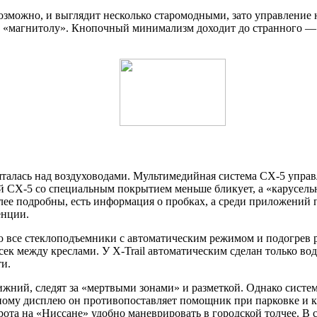
озможно, и выглядит несколько старомодными, зато управление 
а «магнитолу». Кнопочный минимализм доходит до странного — 
талась над воздуховодами. Мультимедийная система CX-5 управ
ей CX-5 со специальным покрытием меньше бликует, а «карусель
лее подробны, есть информация о пробках, а среди приложений 
енции.
ью все стеклоподъемники с автоматическим режимом и подогрев р
ек между креслами. У X-Trail автоматическим сделан только во
ти.
ний, следят за «мертвыми зонами» и разметкой. Однако система
ному дисплею он противопоставляет помощник при парковке и к
ота на «Ниссане» удобно маневрировать в городской толчее. В с