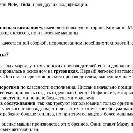
дели
Note
,
Tiida
и ряд других модификаций.
ильным компаниям
, имеющим большую историю. Компания Мазда
азных классов, но и грузовые машины.
 качественной сборкой, использованием новейших технологий,
зды?
азных марок, у этих японских производителей есть и довольно 
зировалась в основном на
грузовиках
. Первый легковой автомоб
е
. Она стала первым японским производителем, вышедшим на ме
дорогими
по классности исполнения. Ниссан изначально позици
ей ему пришлось создать отдельный бренд «Инфинити», которы
ы с доступными по цене бюджетными моделями.
 в обслуживании
, так как требуют использования только ориг
турецкого производства, что делает их техническое обслуживани
отребляют больше топлива, но при этом оснащены более мощны
 оценке машин производства этих брендов. Одни ставят Мазду н
ковых автомобилей.