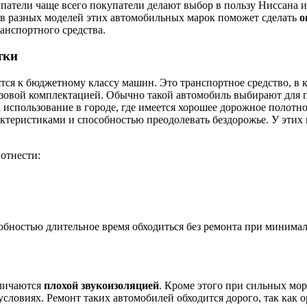
атели чаще всего покупатели делают выбор в пользу Ниссана и 
ов разных моделей этих автомобильных марок поможет сделать
о
анспортного средства.
тки
ся к бюджетному классу машин. Это транспортное средство, в 
базовой комплектацией. Обычно такой автомобиль выбирают для 
использование в городе, где имеется хорошее дорожное полотно
еристиками и способностью преодолевать бездорожье. У этих м
отнести:
обностью длительное время обходиться без ремонта при минима
тличаются
плохой звукоизоляцией
. Кроме этого при сильных мор
словиях. Ремонт таких автомобилей обходится дорого, так как о