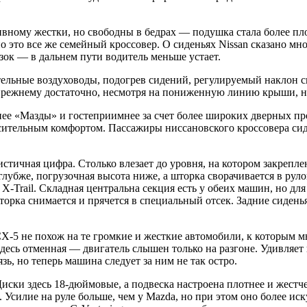
вному жестки, но свободны в бедрах — подушка стала более пл
 это все же семейный кроссовер. О сиденьях Nissan сказано мно
ок — в дальнем пути водитель меньше устает.
ельные воздуховоды, подогрев сидений, регулируемый наклон сп
прежнему достаточно, несмотря на пониженную линию крыши, н
рнее «Мазды» и гостеприимнее за счет более широких дверных п
осительным комфортом. Пассажиры ниссановского кроссовера си
тичная цифра. Столько влезает до уровня, на котором закрепл
к глубже, погрузочная высота ниже, а шторка сворачивается в 
X-Trail. Складная центральна секция есть у обеих машин, но для
 Шторка снимается и прячется в специальный отсек. Задние сиде
-5 не похож на те громкие и жесткие автомобили, к которым м
здесь отменная — двигатель слышен только на разгоне. Удивляет
ь, но теперь машина следует за ним не так остро.
 Диски здесь 18-дюймовые, а подвеска настроена плотнее и жестч
 Усилие на руле больше, чем у Mazda, но при этом оно более ис