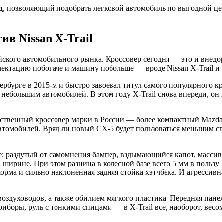
д
, позволяющий подобрать легковой автомобиль по выгодной 
ив Nissan X-Trail
кого автомобильного рынка. Кроссовер сегодня — это и внедор
ектацию побогаче и машину побольше — вроде Nissan X-Trail и
ербурге в 2015-м и быстро завоевал титул самого популярного к
 небольшим автомобилей. В этом году X-Trail снова впереди, он 
нственный кроссовер марки в России — более компактный Mazda 
втомобилей. Вряд ли новый CX-5 будет пользоваться меньшим с
деле: раздутый от самомнения бампер, вздымающийся капот, масс
в ширине. При этом разница в колесной базе всего 5 мм в пользу
орма и сильно наклоненная задняя стойка хэтчбека. И агрессивн
здуховодов, а также обилием мягкого пластика. Передняя пане
иборы, руль с тонкими спицами — в X-Trail все, наоборот, вес