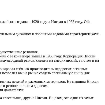
 была создана в 1920 году, а Ниссан в 1933 году. Оба
 стильным дизайном и хорошими ходовыми характеристиками.
существенные различия.
иль с ее конвейера вышел в 1960 году. Корпорация Ниссан
ждународный рынок: сначала на американский, а потом и на
онировал себя как производитель недорогих легковых
й позволил бы на рынке создать специальную нишу для
инальных деталей и расходных материалов. На машины Ниссан
е и ремонт не таким дорогим.
ми двигателями
а класс выше, другие Ниссан. В целом, это одни из самых