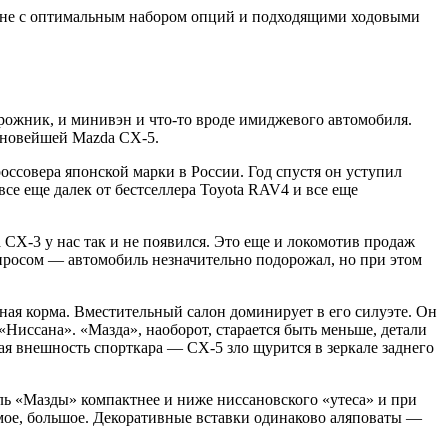
цене с оптимальным набором опций и подходящими ходовыми
ожник, и минивэн и что-то вроде имиджевого автомобиля.
 новейшей Mazda CX-5.
россовера японской марки в России. Год спустя он уступил
все еще далек от бестселлера Toyota RAV4 и все еще
CX-3 у нас так и не появился. Это еще и локомотив продаж
просом — автомобиль незначительно подорожал, но при этом
ивная корма. Вместительный салон доминирует в его силуэте. Он
 «Ниссана». «Мазда», наоборот, старается быть меньше, детали
ая внешность спорткара — CX-5 зло щурится в зеркале заднего
ль «Мазды» компактнее и ниже ниссановского «утеса» и при
омое, большое. Декоративные вставки одинаково аляповаты —