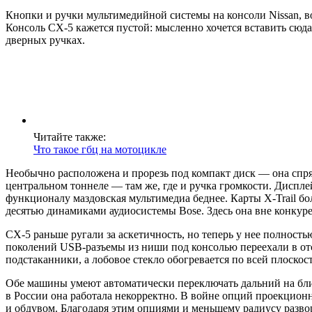
Кнопки и ручки мультимедийной системы на консоли Nissan, в
Консоль CX-5 кажется пустой: мысленно хочется вставить сюд
дверных ручках.
Читайте также:
Что такое гбц на мотоцикле
Необычно расположена и прорезь под компакт диск — она спря
центральном тоннеле — там же, где и ручка громкости. Диспл
функционалу маздовская мультимедиа беднее. Карты X-Trail бо
десятью динамиками аудиосистемы Bose. Здесь она вне конкур
CX-5 раньше ругали за аскетичность, но теперь у нее полност
поколений USB-разъемы из ниши под консолью переехали в отс
подстаканники, а лобовое стекло обогревается по всей плоскос
Обе машины умеют автоматически переключать дальний на ближ
в России она работала некорректно. В войне опций проекцион
и обдувом. Благодаря этим опциями и меньшему радиусу развор