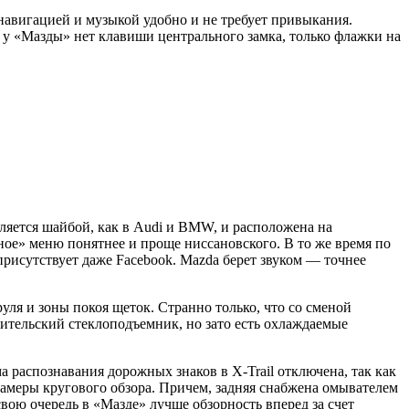
навигацией и музыкой удобно и не требует привыкания.
у «Мазды» нет клавиши центрального замка, только флажки на
ляется шайбой, как в Audi и BMW, и расположена на
ное» меню понятнее и проще ниссановского. В то же время по
присутствует даже Facebook. Mazda берет звуком — точнее
уля и зоны покоя щеток. Странно только, что со сменой
дительский стеклоподъемник, но зато есть охлаждаемые
 распознавания дорожных знаков в X-Trail отключена, так как
амеры кругового обзора. Причем, задняя снабжена омывателем
вою очередь в «Мазде» лучше обзорность вперед за счет