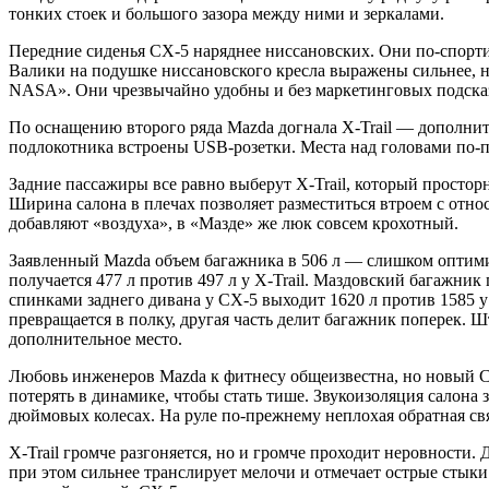
тонких стоек и большого зазора между ними и зеркалами.
Передние сиденья CX-5 наряднее ниссановских. Они по-спорти
Валики на подушке ниссановского кресла выражены сильнее, но
NASA». Они чрезвычайно удобны и без маркетинговых подсказ
По оснащению второго ряда Mazda догнала X-Trail — дополнит
подлокотника встроены USB-розетки. Места над головами по-
Задние пассажиры все равно выберут X-Trail, который просто
Ширина салона в плечах позволяет разместиться втроем с отн
добавляют «воздуха», в «Мазде» же люк совсем крохотный.
Заявленный Mazda объем багажника в 506 л — слишком оптимис
получается 477 л против 497 л у X-Trail. Маздовский багажни
спинками заднего дивана у CX-5 выходит 1620 л против 1585 у 
превращается в полку, другая часть делит багажник поперек.
дополнительное место.
Любовь инженеров Mazda к фитнесу общеизвестна, но новый CX
потерять в динамике, чтобы стать тише. Звукоизоляция салона 
дюймовых колесах. На руле по-прежнему неплохая обратная связ
X-Trail громче разгоняется, но и громче проходит неровности.
при этом сильнее транслирует мелочи и отмечает острые стыки.