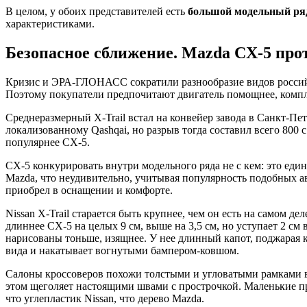
В целом, у обоих представителей есть
большой модельный ря
характеристиками.
Безопасное сближение. Mazda CX-5 прот
Кризис и ЭРА-ГЛОНАСС сократили разнообразие видов российс
Поэтому покупатели предпочитают двигатель помощнее, компл
Среднеразмерный X-Trail встал на конвейер завода в Санкт-Пет
локализованному Qashqai, но разрыв тогда составил всего 800 с
популярнее CX-5.
CX-5 конкурировать внутри модельного ряда не с кем: это еди
Mazda, что неудивительно, учитывая популярность подобных а
приобрел в оснащении и комфорте.
Nissan X-Trail старается быть крупнее, чем он есть на самом 
длиннее CX-5 на целых 9 см, выше на 3,5 см, но уступает 2 см 
нарисованы тоньше, изящнее. У нее длинный капот, поджарая к
вида и накатывает вогнутыми бампером-ковшом.
Салоны кроссоверов похожи толстыми и угловатыми рамками во
этом щеголяет настоящими швами с прострочкой. Маленькие пр
что углепластик Nissan, что дерево Mazda.