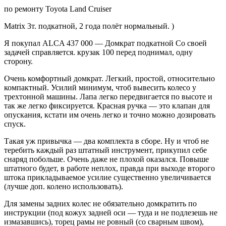
по ремонту Toyota Land Cruiser
Matrix 3т. подкатной, 2 года полёт нормальный. )
Я покупал ALCA 437 000 — Домкрат подкатной Со своей
задачей справляется. крузак 100 перед поднимал, одну
сторону.
Очень комфортный домкрат. Легкий, простой, относительно
компактный. Усилий минимум, чтоб вывесить колесо у
трехтонной машины. Лапа легко передвигается по высоте и
так же легко фиксируется. Красная ручка — это клапан для
опускания, кстати им очень легко и точно можно дозировать
спуск.
Такая уж привычка — два комплекта в сборе. Ну и чтоб не
теребить каждый раз штатный инструмент, прикупил себе
снаряд побольше. Очень даже не плохой оказался. Повыше
штатного будет, в работе неплох, правда при выходе второго
штока прикладываемое усилие существенно увеличивается
(лучше доп. колено использовать).
Для замены задних колес не обязательно домкратить по
инструкции (под кожух задней оси — туда и не подлезешь не
измазавшись), торец рамы не ровный (со сварным швом),