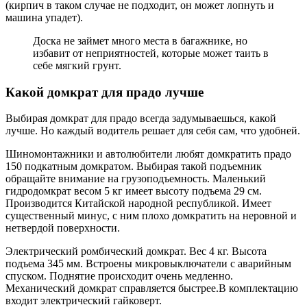
(кирпич в таком случае не подходит, он может лопнуть и
машина упадет).
Доска не займет много места в багажнике, но
избавит от неприятностей, которые может таить в
себе мягкий грунт.
Какой домкрат для прадо лучше
Выбирая домкрат для прадо всегда задумываешься, какой
лучше. Но каждый водитель решает для себя сам, что удобней.
Шиномонтажники и автолюбители любят домкратить прадо
150 подкатным домкратом. Выбирая такой подъемник
обращайте внимание на грузоподъемность. Маленький
гидродомкрат весом 5 кг имеет высоту подъема 29 см.
Производится Китайской народной республикой. Имеет
существенный минус, с ним плохо домкратить на неровной и
нетвердой поверхности.
Электрический ромбический домкрат. Вес 4 кг. Высота
подъема 345 мм. Встроены микровыключатели с аварийным
спуском. Поднятие происходит очень медленно.
Механический домкрат справляется быстрее.В комплектацию
входит электрический гайковерт.