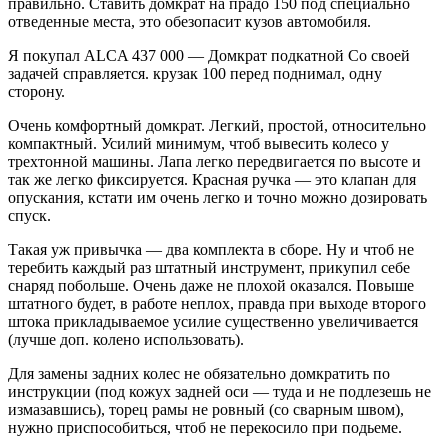
правильно. Ставить домкрат на прадо 150 под специально
отведенные места, это обезопасит кузов автомобиля.
Я покупал ALCA 437 000 — Домкрат подкатной Со своей
задачей справляется. крузак 100 перед поднимал, одну
сторону.
Очень комфортный домкрат. Легкий, простой, относительно
компактный. Усилий минимум, чтоб вывесить колесо у
трехтонной машины. Лапа легко передвигается по высоте и
так же легко фиксируется. Красная ручка — это клапан для
опускания, кстати им очень легко и точно можно дозировать
спуск.
Такая уж привычка — два комплекта в сборе. Ну и чтоб не
теребить каждый раз штатный инструмент, прикупил себе
снаряд побольше. Очень даже не плохой оказался. Повыше
штатного будет, в работе неплох, правда при выходе второго
штока прикладываемое усилие существенно увеличивается
(лучше доп. колено использовать).
Для замены задних колес не обязательно домкратить по
инструкции (под кожух задней оси — туда и не подлезешь не
измазавшись), торец рамы не ровный (со сварным швом),
нужно приспособиться, чтоб не перекосило при подьеме.