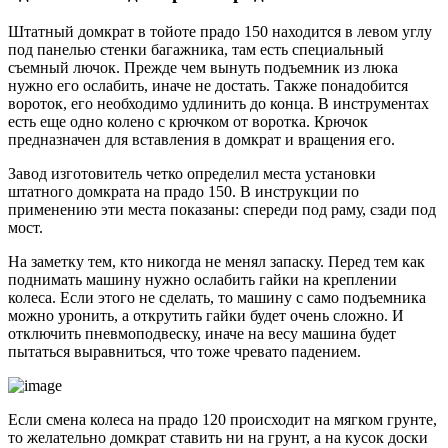
Штатный домкрат в тойоте прадо 150 находится в левом углу
под панелью стенки багажника, там есть специальный
съемный лючок. Прежде чем вынуть подъемник из люка
нужно его ослабить, иначе не достать. Также понадобится
вороток, его необходимо удлинить до конца. В инструментах
есть еще одно колено с крючком от воротка. Крючок
предназначен для вставления в домкрат и вращения его.
Завод изготовитель четко определил места установки
штатного домкрата на прадо 150. В инструкции по
применению эти места показаны: спереди под раму, сзади под
мост.
На заметку тем, кто никогда не менял запаску. Перед тем как
поднимать машину нужно ослабить гайки на креплении
колеса. Если этого не сделать, то машину с само подъемника
можно уронить, а открутить гайки будет очень сложно. И
отключить пневмоподвеску, иначе на весу машина будет
пытаться выравниться, что тоже чревато падением.
Если смена колеса на прадо 120 происходит на мягком грунте,
то желательно домкрат ставить ни на грунт, а на кусок доски