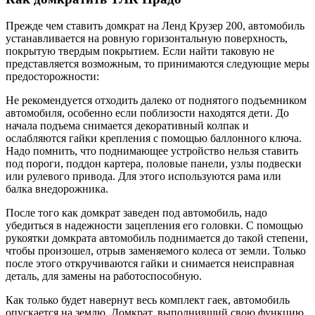
Прежде чем ставить домкрат на Ленд Крузер 200, автомобиль
устанавливается на ровную горизонтальную поверхность,
покрытую твердым покрытием. Если найти таковую не
представляется возможным, то принимаются следующие меры
предосторожности:
Не рекомендуется отходить далеко от поднятого подъемником
автомобиля, особенно если поблизости находятся дети. До
начала подъема снимается декоративный колпак и
ослабляются гайки крепления с помощью баллонного ключа.
Надо помнить, что поднимающее устройство нельзя ставить
под пороги, поддон картера, половые панели, узлы подвески
или рулевого привода. Для этого используются рама или
балка внедорожника.
После того как домкрат заведен под автомобиль, надо
убедиться в надежности зацепления его головки. С помощью
рукоятки домкрата автомобиль поднимается до такой степени,
чтобы произошел, отрыв заменяемого колеса от земли. Только
после этого откручиваются гайки и снимается неисправная
деталь, для замены на работоспособную.
Как только будет навернут весь комплект гаек, автомобиль
опускается на землю. Домкрат, выполнивший свою функцию,