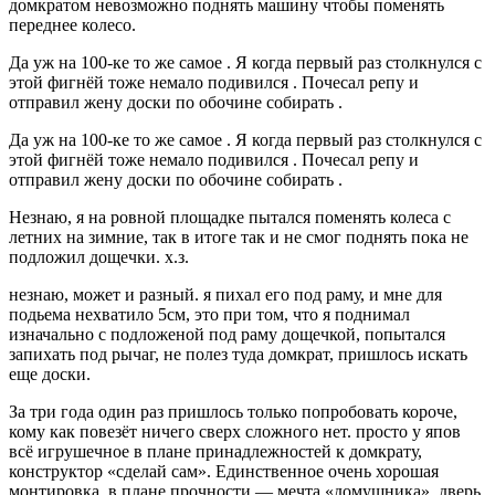
домкратом невозможно поднять машину чтобы поменять
переднее колесо.
Да уж на 100-ке то же самое . Я когда первый раз столкнулся с
этой фигнёй тоже немало подивился . Почесал репу и
отправил жену доски по обочине собирать .
Да уж на 100-ке то же самое . Я когда первый раз столкнулся с
этой фигнёй тоже немало подивился . Почесал репу и
отправил жену доски по обочине собирать .
Незнаю, я на ровной площадке пытался поменять колеса с
летних на зимние, так в итоге так и не смог поднять пока не
подложил дощечки. х.з.
незнаю, может и разный. я пихал его под раму, и мне для
подьема нехватило 5см, это при том, что я поднимал
изначально с подложеной под раму дощечкой, попытался
запихать под рычаг, не полез туда домкрат, пришлось искать
еще доски.
За три года один раз пришлось только попробовать короче,
кому как повезёт ничего сверх сложного нет. просто у япов
всё игрушечное в плане принадлежностей к домкрату,
конструктор «сделай сам». Единственное очень хорошая
монтировка. в плане прочности — мечта «домушника», дверь