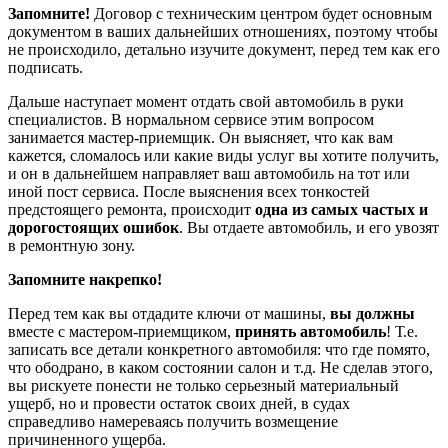
Запомните!
Договор с техническим центром будет основным
документом в ваших дальнейших отношениях, поэтому чтобы
не происходило, детально изучите документ, перед тем как его
подписать.
Дальше наступает момент отдать свой автомобиль в руки
специалистов. В нормальном сервисе этим вопросом
занимается мастер-приемщик. Он выясняет, что как вам
кажется, сломалось или какие виды услуг вы хотите получить,
и он в дальнейшем направляет ваш автомобиль на тот или
иной пост сервиса. После выяснения всех тонкостей
предстоящего ремонта, происходит
одна из самых частых и
дорогостоящих ошибок
. Вы отдаете автомобиль, и его увозят
в ремонтную зону.
Запомните накрепко!
Перед тем как вы отдадите ключи от машины,
вы должны
вместе с мастером-приемщиком,
принять автомобиль
! Т.е.
записать все детали конкретного автомобиля: что где помято,
что ободрано, в каком состоянии салон и т.д. Не сделав этого,
вы рискуете понести не только серьезный материальный
ущерб, но и провести остаток своих дней, в судах
справедливо намереваясь получить возмещение
причиненного ущерба.