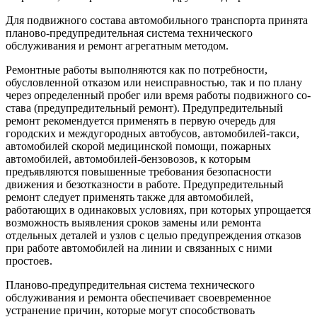
Для подвижного состава автомобильного транспорта принята
планово-предупредительная система технического
обслуживания и ре­монт агрегатным методом.
Ремонтные работы выполняются как по по­требности,
обусловленной отказом или неис­правностью, так и по плану
через определен­ный пробег или время работы подвижного со­
става (предупредительный ремонт). Предупре­дительный
ремонт рекомендуется применять в первую очередь для
городских и междугород­ных автобусов, автомобилей-такси,
автомоби­лей скорой медицинской помощи, пожарных
автомобилей, автомобилей-бензовозов, к кото­рым
предъявляются повышенные требования безопасности
движения и безотказности в ра­боте. Предупредительный
ремонт следует при­менять также для автомобилей,
работающих в одинаковых условиях, при которых упрощает­ся
возможность выявления сроков замены или ремонта
отдельных деталей и узлов с целью предупреждения отказов
при работе автомо­билей на линии и связанных с ними
простоев.
Планово-предупредительная система техни­ческого
обслуживания и ремонта обеспечивает своевременное
устранение причин, которые мо­гут способствовать