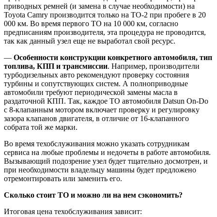
приводных ремней (и замена в случае необходимости) на
Toyota Camry производится только на ТО-2 при пробеге в 20
000 км. Во время первого ТО на 10 000 км, согласно
предписаниям производителя, эта процедура не проводится,
так как данный узел еще не выработал свой ресурс.
—
Особенности конструкции конкретного автомобиля, тип
топлива, КПП и трансмиссии
. Например, производители
турбодизельных авто рекомендуют проверку состояния
турбины и сопутствующих систем. А полноприводные
автомобили требуют периодической замены масла в
раздаточной КПП. Так, каждое ТО автомобиля Datsun On-Do
с 8-клапанным мотором включает проверку и регулировку
зазора клапанов двигателя, в отличие от 16-клапанного
собрата той же марки.
Во время техобслуживания можно указать сотрудникам
сервиса на любые проблемы и недочеты в работе автомобиля.
Вызывающий подозрение узел будет тщательно досмотрен, и
при необходимости владельцу машины будет предложено
отремонтировать или заменить его.
Сколько стоит ТО и можно ли на нем сэкономить?
Итоговая цена техобслуживания зависит: