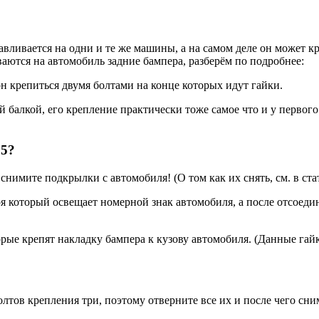
вливается на одни и те же машины, а на самом деле он может к
иваются на автомобиль задние бампера, разберём по подробнее:
н крепиться двумя болтами на конце которых идут гайки.
 балкой, его крепление практически тоже самое что и у первого
15?
снимите подкрылки с автомобиля! (О том как их снять, см. в ст
ря который освещает номерной знак автомобиля, а после отсоед
орые крепят накладку бампера к кузову автомобиля. (Данные гай
лтов крепления три, поэтому отверните все их и после чего сни