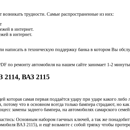
ут возникать трудности. Самые распространенные из них:
т
ежей в интернет.
жей в интернет.
ли написать в техническую поддержку банка в котором Вы обсл
 PDF по ремонту автомобиля на нашем сайте занимает 1-2 минуты
З 2114, ВАЗ 2115
й которая самая первая поддаётся удару при ударе какого либо 
 потому что в основном всегда только бампера страдают, но ка
оцесс замены заднего бампера, на автомобилях самарского семей
пастись: Основным набором гаечных ключей, а так же понадобить
томобиля ВАЗ 2115), и ещё возьмите с собой тряпку чтобы проте