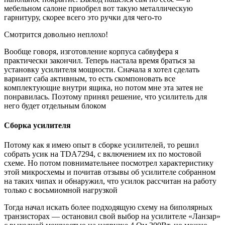
мебельном салоне приобрел вот такую металлическую
гарнитуру, скорее всего это ручки для чего-то
Смотрится довольно неплохо!
Вообще говоря, изготовление корпуса сабвуфера я
практически закончил. Теперь настала время браться за
установку усилителя мощности. Сначала я хотел сделать
вариант саба активным, то есть скомпоновать все
комплектующие внутри ящика, но потом мне эта затея не
понравилась. Поэтому принял решение, что усилитель для
него будет отдельным блоком
Сборка усилителя
Потому как я имею опыт в сборке усилителей, то решил
собрать усик на TDA7294, с включением их по мостовой
схеме. Но потом повнимательнее посмотрел характеристику
этой микросхемы и почитав отзывы об усилителе собранном
на таких чипах и обнаружил, что усилок рассчитан на работу
только с восьмиомной нагрузкой
Тогда начал искать более подходящую схему на биполярных
транзисторах — остановил свой выбор на усилителе «Ланзар»