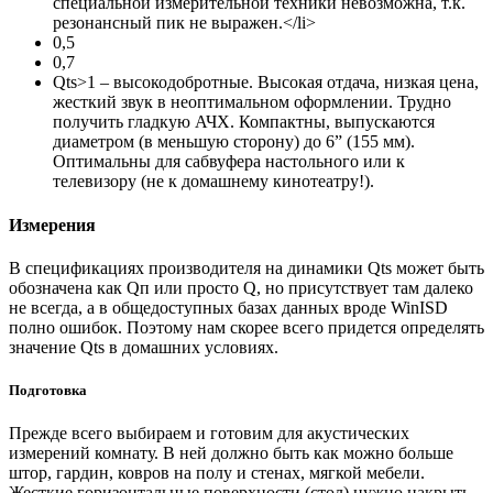
специальной измерительной техники невозможна, т.к.
резонансный пик не выражен.</li>
0,5
0,7
Qts>1 – высокодобротные. Высокая отдача, низкая цена,
жесткий звук в неоптимальном оформлении. Трудно
получить гладкую АЧХ. Компактны, выпускаются
диаметром (в меньшую сторону) до 6” (155 мм).
Оптимальны для сабвуфера настольного или к
телевизору (не к домашнему кинотеатру!).
Измерения
В спецификациях производителя на динамики Qts может быть
обозначена как Qп или просто Q, но присутствует там далеко
не всегда, а в общедоступных базах данных вроде WinISD
полно ошибок. Поэтому нам скорее всего придется определять
значение Qts в домашних условиях.
Подготовка
Прежде всего выбираем и готовим для акустических
измерений комнату. В ней должно быть как можно больше
штор, гардин, ковров на полу и стенах, мягкой мебели.
Жесткие горизонтальные поверхности (стол) нужно накрыть