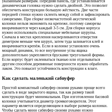
указанным размерам. Передняя панель, где устанавливается
динамическая головка нужно сделать двойной. Это позволит
обеспечить конструкции большую жёсткость. Две части
передней стенки нужно склеить между собой и зафиксировать
саморезами. При сборке низкочастотной акустической
колонки нельзя экономить на крепеже, поэтому саморезы
вворачиваются через каждый 3-5 см. Для сборки корпуса
нужно использовать специальные мебельные шурупы.
Сначала в местах крепления насверливаются отверстия
диметром меньше чем шуруп, затем туда заливается клей и
вворачивается крепёж. Если в колонке установлен очень
мощный динамик, то все внутренние углы ящика
дополнительно укрепляются брусками треугольной формы.
Если корпус будет оклеиваться тканью или отделываться
другим способом деревянные поверхности нужно обработать
лаком. Это повысит устойчивость конструкции к влаге.
Как сделать маленький сабвуфер
Простой компактный сабвуфер своими руками проще всего
сделать в виде закрытого ящика, так как размер такой
конструкции будет минимальным. При изготовлении басовой
колонки учитывается диаметр громкоговорителя. Этот
параметр является определяющим в выборе размера колонки.
Чтобы сделать мини сабвуфер своими руками нужно