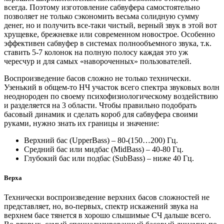
всегда. Поэтому изготовление сабвуфера самостоятельно
позволяет не только сэкономить весьма солидную сумму
денег, но и получить все-таки чистый, верный звук в этой вот
хрущевке, брежневке или современном новострое. Особенно
эффективен сабвуфер в системах полнообъемного звука, т.к.
ставить 5-7 колонок на полную полосу каждая это уж
чересчур и для самых «навороченных» пользователей.
Воспроизведение басов сложно не только технически.
Узенький в общем-то НЧ участок всего спектра звуковых волн
неоднороден по своему психофизиологическому воздействию
и разделяется на 3 области. Чтобы правильно подобрать
басовый динамик и сделать короб для сабвуфера своими
руками, нужно знать их границы и значение:
Верхний бас (UpperBass) – 80-(150…200) Гц.
Средний бас или мидбас (MidBass) – 40-80 Гц.
Глубокий бас или подбас (SubBass) – ниже 40 Гц.
Верха
Технически воспроизведение верхних басов сложностей не
представляет, но, во-первых, спектр искажений звука на
верхнем басе тянется в хорошо слышимые СЧ дальше всего.