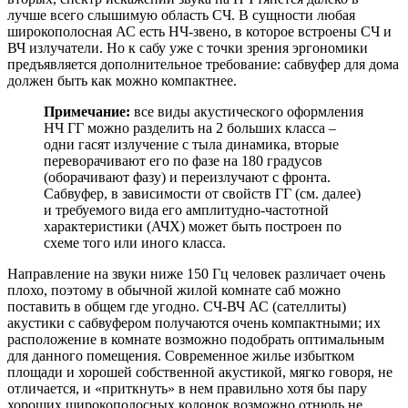
лучше всего слышимую область СЧ. В сущности любая
широкополосная АС есть НЧ-звено, в которое встроены СЧ и
ВЧ излучатели. Но к сабу уже с точки зрения эргономики
предъявляется дополнительное требование: сабвуфер для дома
должен быть как можно компактнее.
Примечание:
все виды акустического оформления
НЧ ГГ можно разделить на 2 больших класса –
одни гасят излучение с тыла динамика, вторые
переворачивают его по фазе на 180 градусов
(оборачивают фазу) и переизлучают с фронта.
Сабвуфер, в зависимости от свойств ГГ (см. далее)
и требуемого вида его амплитудно-частотной
характеристики (АЧХ) может быть построен по
схеме того или иного класса.
Направление на звуки ниже 150 Гц человек различает очень
плохо, поэтому в обычной жилой комнате саб можно
поставить в общем где угодно. СЧ-ВЧ АС (сателлиты)
акустики с сабвуфером получаются очень компактными; их
расположение в комнате возможно подобрать оптимальным
для данного помещения. Современное жилье избытком
площади и хорошей собственной акустикой, мягко говоря, не
отличается, и «приткнуть» в нем правильно хотя бы пару
хороших широкополосных колонок возможно отнюдь не