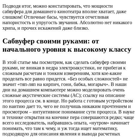
Подводя итог, можно констатировать, что мощности
сабвуфера для домашнего кинотеатра вполне хватает, даже
слишком! Отличные басы, чувствуется отчетливая
напористость и упругость звучания. Абсолютно нет никакого
хрипа, и прочих искажений даже близко.
Сабвуфер своими руками: от
начального уровня к высокому классу
В этой статье мы посмотрим, как сделать сабвуфер своими
руками, не вникая в недра электроакустики, не прибегая к
сложным расчетам и тонким измерениям, хотя кое-какие
проделать все равно придется. «Без особых сложностей» не
значит «тяп-ляп на кирпич, гони, бабка, могарыч». В наши
дни на домашнем компьютере можно моделировать очень
сложные акустические системы (АС); ссылку на описание
этого процесса см. в конце. Но работа с готовым устройством
по наитию дает то, чего не получишь никаким прочтением и
просмотром – интуитивное понимание сути процесса. В науке
и технике открытия на кончике пера совершаются редко; чаще
всего исследователь, набравшись опыта, «нутром» начинает
понимать, что там к чему, и уж тогда ищет математику,
подходящую для описания явления и вывода расчетных