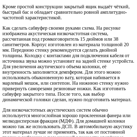
Кроме простой конструкции закрытый ящик выдаёт чёткий,
быстрый бас и обладает сравнительно ровной амплитудно-
частотной характеристикой.
Как сделать сабвуфер своими руками схема. На рисунке
изображена акустическая низкочастотная система,
рассчитанная под громкоговоритель 15 дюймов или 38
санитметров. Корпус изготовлен из материала толщиной 20
мм. Переднюю стенку рекомендуется сделать двойной
толщины. Колодку с контактами для подключения кабеля от
источника звука можно установит на задней стенке устройста.
Для увеличения акутического объема колонки, её
внутренность заполняется демпфером. Для этого можно
использовать обыкновенную вату, которая набивается в
марлевый мешок, или синтепон. На нижнюю стенку нужно
привернуть саморезами резиновые ножки. Как изготовить
сабвуфер закрытого типа. После того, как выбор
динамической головки сделан, нужно подготовить материал.
Для низкочастотных акустических систем обычно
используется многослойная хорошо проклеенная фанера или
мелкодисперсная фракция (МДФ). Для домашней колонки
можно так же использовать ДСП. В автомобильную акустику
этот материал лучше не применять, так как от постоянной