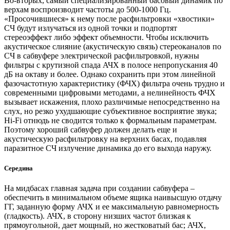
Во-вторых, самый специализированный басовый динамик по
верхам воспроизводит частоты до 500-1000 Гц.
«Просочившиеся» к нему после расфильтровки «хвостики»
СЧ будут излучаться из одной точки и подпортят
стереоэффект либо эффект объемности. Чтобы исключить
акустическое слияние (акустическую связь) стереоканалов по
СЧ в сабвуфере электрической расфильтровкой, нужны
фильтры с крутизной спада АЧХ в полосе непропускания 40
дБ на октаву и более. Однако сохранить при этом линейной
фазочастотную характеристику (ФЧХ) фильтра очень трудно и
современными цифровыми методами, а нелинейность ФЧХ
вызывает искажения, плохо различимые непосредственно на
слух, но резко ухудшающие субъективное восприятие звука;
Hi-Fi отнюдь не сводится только к формальным параметрам.
Поэтому хороший сабвуфер должен делать еще и
акустическую расфильтровку на верхних басах, подавляя
паразитное СЧ излучение динамика до его выхода наружу.
Середина
На мидбасах главная задача при создании сабвуфера –
обеспечить в минимальном объеме ящика наивысшую отдачу
ГГ, заданную форму АЧХ и ее максимальную равномерность
(гладкость). АЧХ, в сторону низших частот близкая к
прямоугольной, дает мощный, но жестковатый бас; АЧХ,