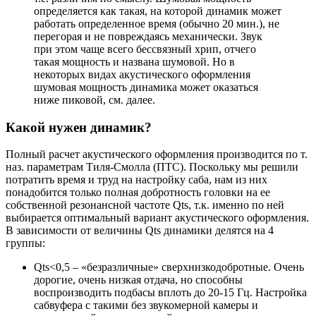
определяется как такая, на которой динамик может
работать определенное время (обычно 20 мин.), не
перегорая и не повреждаясь механически. Звук
при этом чаще всего бессвязный хрип, отчего
такая мощность и названа шумовой. Но в
некоторых видах акустического оформления
шумовая мощность динамика может оказаться
ниже пиковой, см. далее.
Какой нужен динамик?
Полный расчет акустического оформления производится по т.
наз. параметрам Тиля-Смолла (ПТС). Поскольку мы решили
потратить время и труд на настройку саба, нам из них
понадобится только полная добротность головки на ее
собственной резонансной частоте Qts, т.к. именно по ней
выбирается оптимальный вариант акустического оформления.
В зависимости от величины Qts динамики делятся на 4
группы:
Qts<0,5 – «безразличные» сверхнизкодобротные. Очень
дорогие, очень низкая отдача, но способны
воспроизводить подбасы вплоть до 20-15 Гц. Настройка
сабвуфера с такими без звукомерной камеры и