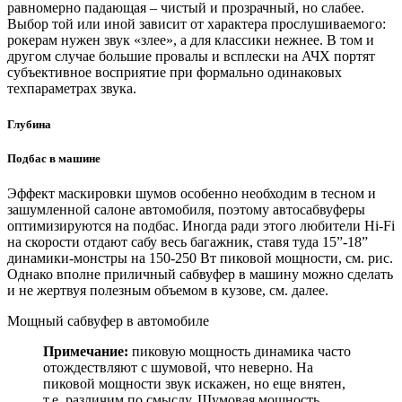
равномерно падающая – чистый и прозрачный, но слабее.
Выбор той или иной зависит от характера прослушиваемого:
рокерам нужен звук «злее», а для классики нежнее. В том и
другом случае большие провалы и всплески на АЧХ портят
субъективное восприятие при формально одинаковых
техпараметрах звука.
Глубина
Подбас в машине
Эффект маскировки шумов особенно необходим в тесном и
зашумленной салоне автомобиля, поэтому автосабвуферы
оптимизируются на подбас. Иногда ради этого любители Hi-Fi
на скорости отдают сабу весь багажник, ставя туда 15”-18”
динамики-монстры на 150-250 Вт пиковой мощности, см. рис.
Однако вполне приличный сабвуфер в машину можно сделать
и не жертвуя полезным объемом в кузове, см. далее.
Мощный сабвуфер в автомобиле
Примечание:
пиковую мощность динамика часто
отождествляют с шумовой, что неверно. На
пиковой мощности звук искажен, но еще внятен,
т.е. различим по смыслу. Шумовая мощность