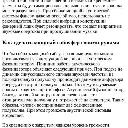
тряски и вибрации и повышенной влажности крепёжные
элементы будут самопроизвольно выворачиваться, и колонка
может разрушиться. При сборке мощной акустической
системы фанеру, даже многослойную, использовать не
рекомендуется. При сильной вибрации конструкции
фанерный ящик будет резонировать, что создаст неприятные
звуковые обертоны при прослушивании музыки.
Как сделать мощный сабвуфер своими руками
Чтобы собрать мощный сабвуфер своими руками можно
воспользоваться конструкцией колонки с акустическим
фазоинвертором. Принцип работы акустического
фазоинвертора объясняет следующий пример. При подаче на
динамик синусоидального сигнала звуковой частоты, на
положительную полуволну происходит движение диффузора
вперёд, а на отрицательную – назад. Поэтому излучаемые
волны находятся в противофазе. Акустический фазоинвертор,
благодаря своей конструкции,«переворачивает»
отрицательную полуволну и отражает её на слушателя. Таким
образом, человек воспринимает две фазированные
полуволны. При этом громкость акустической системы
возрастает.
По сравнению с закрытым ящиком уровень громкости