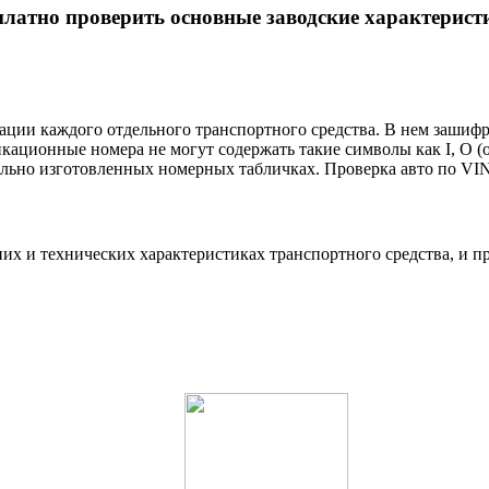
платно проверить основные заводские характерис
ации каждого отдельного транспортного средства. В нем зашиф
ционные номера не могут содержать такие символы как I, O (o), 
иально изготовленных номерных табличках. Проверка авто по VI
них и технических характеристиках транспортного средства, и