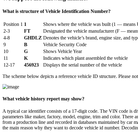
What is structure of Vehicle Identification Number?
Position 1
1
Shows where the vehicle was built (1 — means U
2-3
FT
Designated the vehicle manufacturer (F — means
4-8
GHDLZ
Denotes the vehicle’s brand, engine size, and typ
9
B
Vehicle Security Code
10
G
Shows Vehicle Year
11
K
Indicates which plant assembled the vehicle
12-17
456923
Displays the serial number of the vehicle
The scheme below depicts a reference vehicle ID structure. Please no
What vehicle history report may show?
A typical car identifier consists of a 17-digit code. The VIN code is
parameters like maker, factory, model, engine, trim and color. There
from a production line and recorded in databases maintained by car 
the main reason why they want to decode vehicle id number. Decodin