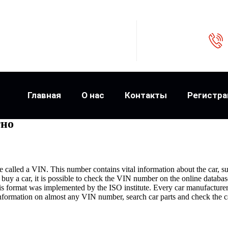
Главная
О нас
Контакты
Регистра
тно
e called a VIN. This number contains vital information about the car, su
buy a car, it is possible to check the VIN number on the online database
 format was implemented by the ISO institute. Every car manufacturer is 
d information on almost any VIN number, search car parts and check the c