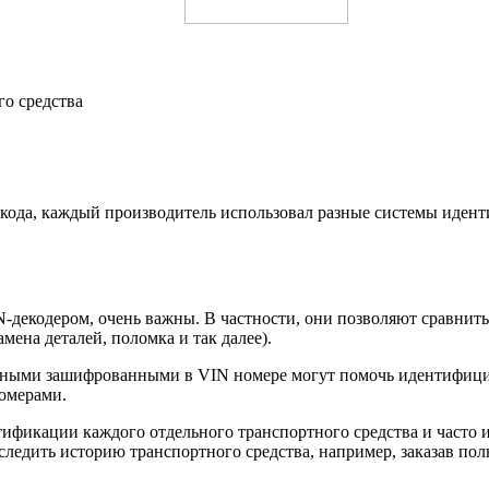
го средства
N кода, каждый производитель использовал разные системы иде
-декодером, очень важны. В частности, они позволяют сравнить
ена деталей, поломка и так далее).
 данными зашифрованными в VIN номере могут помочь идентифи
омерами.
тификации каждого отдельного транспортного средства и часто
едить историю транспортного средства, например, заказав полн