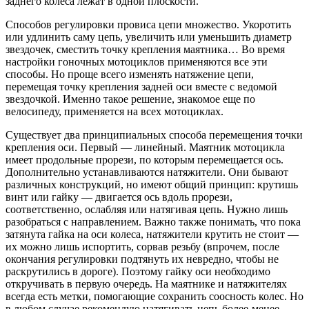
заднего колеса лежат в одной плоскости.
Способов регулировки провиса цепи множество. Укоротить
или удлинить саму цепь, увеличить или уменьшить диаметр
звездочек, сместить точку крепления маятника… Во время
настройки гоночных мотоциклов применяются все эти
способы. Но проще всего изменять натяжение цепи,
перемещая точку крепления задней оси вместе с ведомой
звездочкой. Именно такое решение, знакомое еще по
велосипеду, применяется на всех мотоциклах.
Существует два принципиальных способа перемещения точки
крепления оси. Первый — линейный. Маятник мотоцикла
имеет продольные прорези, по которым перемещается ось.
Дополнительно устанавливаются натяжители. Они бывают
различных конструкций, но имеют общий принцип: крутишь
винт или гайку — двигается ось вдоль прорези,
соответственно, ослабляя или натягивая цепь. Нужно лишь
разобраться с направлением. Важно также понимать, что пока
затянута гайка на оси колеса, натяжители крутить не стоит —
их можно лишь испортить, сорвав резьбу (впрочем, после
окончания регулировки подтянуть их невредно, чтобы не
раскрутились в дороге). Поэтому гайку оси необходимо
откручивать в первую очередь. На маятнике и натяжителях
всегда есть метки, помогающие сохранить соосность колес. Но
в любом случае рекомендую натягивать цепь более-менее