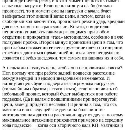
происходит очень резко, и в этот момент цепь испытывает
серьезные нагрузки. Если цепь натянута слабо (сильно
провисает), то в момент смены нагрузки сначала будет
выбираться этот лишний запас цепи, а потом, когда ее
свободный ход закончится, произойдет резкий удар, вредный
для всех элементов трансмиссии. Кстати, и водителю
неприятно управлять таким дергающимся при любом
открытии и прикрытии «газа» мотоциклом, особенно в вяло
ползущей пробке. Второй минус провисшей цепи в том, что
при слабом натяжении ее ненагруженное плечо по инерции
стремится двигаться прямолинейно, из-за чего неидеально
ложится на зубья звездочки, тем самым изнашивая их и себя.
А нельзя ли натянуть цепь, чтобы она не провисала совсем?
Нет, потому что при работе задней подвески расстояние
между ведущей и ведомой звездочками изменяется. И
натянутая цепь будет подвергаться огромным нагрузкам
(сильнейшим образом растягиваться), если не оставить ей
небольшой провис, который будет выбираться при работе
подвески. (Да и валам с подшипниками при перетянутой
цепи, замечу, придется несладко.) Причина в том, что ось
маятника и ось ведущей звездочки на большинстве
мотоциклов находятся на расстоянии друг от друга, поэтому
максимальное натяжение приходится примерно на середину
хода подвески — когда оси вторичного вала КП, маятника и