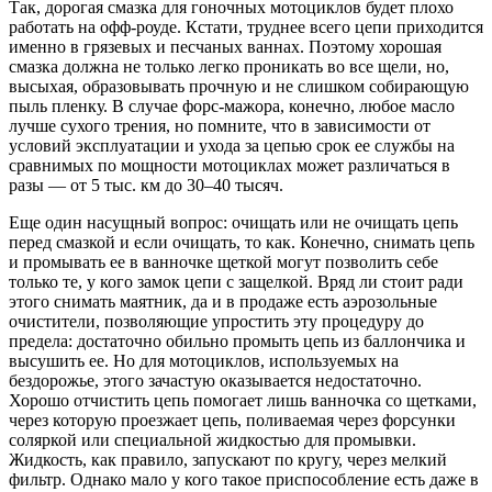
Так, дорогая смазка для гоночных мотоциклов будет плохо
работать на офф-роуде. Кстати, труднее всего цепи приходится
именно в грязевых и песчаных ваннах. Поэтому хорошая
смазка должна не только легко проникать во все щели, но,
высыхая, образовывать прочную и не слишком собирающую
пыль пленку. В случае форс-мажора, конечно, любое масло
лучше сухого трения, но помните, что в зависимости от
условий эксплуатации и ухода за цепью срок ее службы на
сравнимых по мощности мотоциклах может различаться в
разы — от 5 тыс. км до 30–40 тысяч.
Еще один насущный вопрос: очищать или не очищать цепь
перед смазкой и если очищать, то как. Конечно, снимать цепь
и промывать ее в ванночке щеткой могут позволить себе
только те, у кого замок цепи с защелкой. Вряд ли стоит ради
этого снимать маятник, да и в продаже есть аэрозольные
очистители, позволяющие упростить эту процедуру до
предела: достаточно обильно промыть цепь из баллончика и
высушить ее. Но для мотоциклов, используемых на
бездорожье, этого зачастую оказывается недостаточно.
Хорошо отчистить цепь помогает лишь ванночка со щетками,
через которую проезжает цепь, поливаемая через форсунки
соляркой или специальной жидкостью для промывки.
Жидкость, как правило, запускают по кругу, через мелкий
фильтр. Однако мало у кого такое приспособление есть даже в