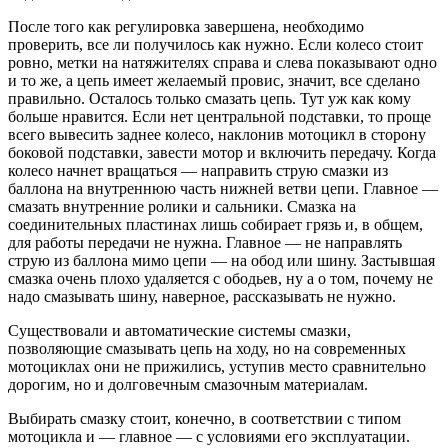
После того как регулировка завершена, необходимо
проверить, все ли получилось как нужно. Если колесо стоит
ровно, метки на натяжителях справа и слева показывают одно
и то же, а цепь имеет желаемый провис, значит, все сделано
правильно. Осталось только смазать цепь. Тут уж как кому
больше нравится. Если нет центральной подставки, то проще
всего вывесить заднее колесо, наклонив мотоцикл в сторону
боковой подставки, завести мотор и включить передачу. Когда
колесо начнет вращаться — направить струю смазки из
баллона на внутреннюю часть нижней ветви цепи. Главное —
смазать внутренние ролики и сальники. Смазка на
соединительных пластинах лишь собирает грязь и, в общем,
для работы передачи не нужна. Главное — не направлять
струю из баллона мимо цепи — на обод или шину. Застывшая
смазка очень плохо удаляется с ободьев, ну а о том, почему не
надо смазывать шину, наверное, рассказывать не нужно.
Существовали и автоматические системы смазки,
позволяющие смазывать цепь на ходу, но на современных
мотоциклах они не прижились, уступив место сравнительно
дорогим, но и долговечным смазочным материалам.
Выбирать смазку стоит, конечно, в соответствии с типом
мотоцикла и — главное — с условиями его эксплуатации.