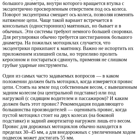
большого диаметра, внутри которого вращается втулка с
эксцентрично просверленным отверстием под ось колеса.
Поворот эксцентрика смещает ось колеса, позволяя изменять
натяжение цепи. Чаще такой вариант встречается в
консольных (односторонних) маятниках, но бывает и в
обычных. Эти системы требуют немного большей сноровки.
Для регулировки обычно требуется шестигранник большого
диаметра. На пожилых мотоциклах случается, что
эксцентрики прикипают к маятнику. Важно не испортить их
приложением излишней силы, но терпеливо пролить
керосином и постараться сдвинуть, применяя не слишком
грубые ударные инструменты.
Один из самых часто задаваемых вопросов — в каком
положении должен быть мотоцикл, когда измеряется провис
цепи. Стоять на земле под собственным весом, с вывешенным
задним колесом (на центральной подставке) или под
нагрузкой (с сидящим водителем и пассажиром)? И каким
должен быть этот провис? Рекомендация подавляющего
большинства производителей — оценивать провис, когда
пустой мотоцикл стоит на двух колесах (на боковой
подставке) и задний амортизатор нагружен лишь его весом.
Провис для дорожных мотоциклов обычно находится в
пределах 30–45 мм, а для внедорожных с увеличенным ходом
подвесок может достигать 55 мм.