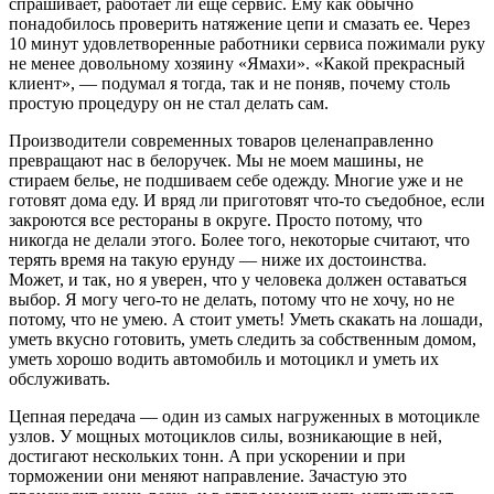
спрашивает, работает ли еще сервис. Ему как обычно
понадобилось проверить натяжение цепи и смазать ее. Через
10 минут удовлетворенные работники сервиса пожимали руку
не менее довольному хозяину «Ямахи». «Какой прекрасный
клиент», — подумал я тогда, так и не поняв, почему столь
простую процедуру он не стал делать сам.
Производители современных товаров целенаправленно
превращают нас в белоручек. Мы не моем машины, не
стираем белье, не подшиваем себе одежду. Многие уже и не
готовят дома еду. И вряд ли приготовят что-то съедобное, если
закроются все рестораны в округе. Просто потому, что
никогда не делали этого. Более того, некоторые считают, что
терять время на такую ерунду — ниже их достоинства.
Может, и так, но я уверен, что у человека должен оставаться
выбор. Я могу чего-то не делать, потому что не хочу, но не
потому, что не умею. А стоит уметь! Уметь скакать на лошади,
уметь вкусно готовить, уметь следить за собственным домом,
уметь хорошо водить автомобиль и мотоцикл и уметь их
обслуживать.
Цепная передача — один из самых нагруженных в мотоцикле
узлов. У мощных мотоциклов силы, возникающие в ней,
достигают нескольких тонн. А при ускорении и при
торможении они меняют направление. Зачастую это