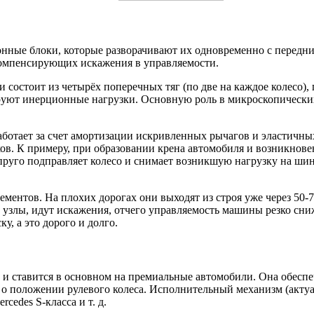
нные блоки, которые разворачивают их одновременно с передними
 компенсирующих искажения в управляемости.
состоит из четырёх поперечных тяг (по две на каждое колесо), 
уют инерционные нагрузки. Основную роль в микроскопических
 работает за счет амортизации искривленных рычагов и эластич
ов. К примеру, при образовании крена автомобиля и возникнове
упруго подправляет колесо и снимает возникшую нагрузку на ши
ментов. На плохих дорогах они выходят из строя уже через 50-70
узлы, идут искажения, отчего управляемость машины резко сниж
, а это дорого и долго.
 ставится в основном на премиальные автомобили. Она обеспеч
о положении рулевого колеса. Исполнительный механизм (актуат
edes S-класса и т. д.