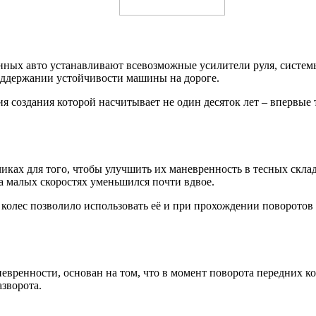
нных авто устанавливают всевозможные усилители руля, систем
поддержании устойчивости машины на дороге.
ия создания которой насчитывает не один десяток лет – вперв
иках для того, чтобы улучшить их маневренность в тесных скла
а малых скоростях уменьшился почти вдвое.
олес позволило использовать её и при прохождении поворотов 
вренности, основан на том, что в момент поворота передних ко
зворота.