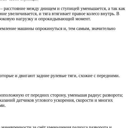
 – расстояние между днищем и ступицей уменьшается, а так как
ие увеличивается, и тяга втягивает правое колесо внутрь. В
 боковую нагрузку и опрокидывающий момент.
ремление машины опрокинуться и, тем самым, значительно
которые и двигают задние рулевые тяги, схожие с передними.
ивоположную от передних сторону, уменьшая радиус разворота;
казаний датчиков углового ускорения, скорости и многих
ми.
маневренности за счёт уменьшения радиуса разворота и