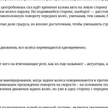
т центробежных сил идёт кренение кузова авто на левую сторону
вое колесо наружу. На поднявшейся стороне, наоборот — расстоян
отивоположную повороту передних колес, уменьшая, тем самым,
отые доли градуса, но вполне достаточным, чтобы уменьшить ст
движения, все колёса перемещаются одновременно.
т него на втягивающие реле, как их еще называют – актуаторы, 
ия маневрирования, когда задние колеса поворачиваются в прот
птимизации прохождение поворота на скорости – на основании по
ления движения задних колес, но уже в одну сторону с передни
одруливания задней подвесной системы, являются увеличение 