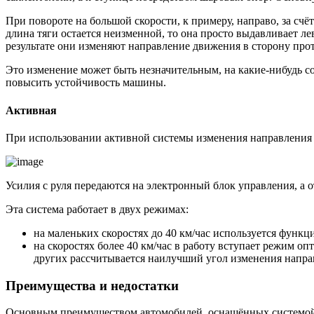
При повороте на большой скорости, к примеру, направо, за счё
длина тяги остается неизменной, то она просто выдавливает ле
результате они изменяют направление движения в сторону пр
Это изменение может быть незначительным, на какие-нибудь с
повысить устойчивость машины.
Активная
При использовании активной системы изменения направления 
Усилия с руля передаются на электронный блок управления, а о
Эта система работает в двух режимах:
на маленьких скоростях до 40 км/час используется функц
на скоростях более 40 км/час в работу вступает режим о
других рассчитывается наилучший угол изменения направ
Преимущества и недостатки
Основным преимуществом автомобилей, оснащённых системой п