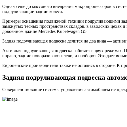
Однако еще до массового внедрения микропроцессоров в систе
подруливающие задние колеса.
Примеры оснащения подвижной техники подруливающими задним
замкнутых тесных пространствах складов, в заводских цехах и
довоенном джипе Mercedes Kübelwagen G5.
Задняя подруливающая подвеска делится на два вида — актив
Активная подруливающая подвеска работает в двух режимах. При
вправо, задние поворачивают влево, и наоборот. Это дает воз
Европейские производители также не остались в стороне. К при
Задняя подруливающая подвеска автомо
Совершенствование системы управления автомобилем не прекр