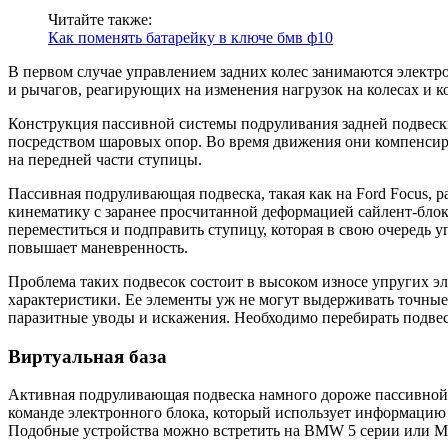
Читайте также:
Как поменять батарейку в ключе бмв ф10
В первом случае управлением задних колес занимаются электро
и рычагов, реагирующих на изменения нагрузок на колесах и
Конструкция пассивной системы подруливания задней подвески 
посредством шаровых опор. Во время движения они компенсир
на передней части ступицы.
Пассивная подруливающая подвеска, такая как на Ford Focus,
кинематику с заранее просчитанной деформацией сайлент-блок
переместиться и подправить ступицу, которая в свою очередь 
повышает маневренность.
Проблема таких подвесок состоит в высоком износе упругих эле
характеристики. Ее элементы уж не могут выдерживать точные 
паразитные уводы и искажения. Необходимо перебирать подвеску
Виртуальная база
Активная подруливающая подвеска намного дороже пассивной и
команде электронного блока, который использует информацию 
Подобные устройства можно встретить на BMW 5 серии или Merc