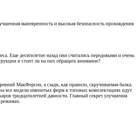
лучшенная маневренность и высокая безопасность прохождения
са. Еще десятилетие назад они считались передовыми и очень
трукции и стоит ли на них обращать внимание?
евний МакФерсон, а сзади, как правило, скручиваемая балка.
 на все модели именитых фирм в топовых комплектациях идут
каров тридцатилетней давности. Главный секрет улучшения
 режимах.