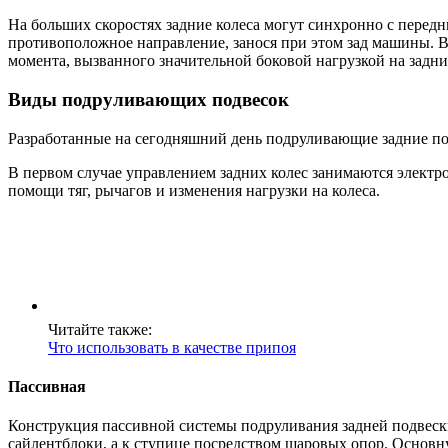
На больших скоростях задние колеса могут синхронно с передн
противоположное направление, занося при этом зад машины. В
момента, вызванного значительной боковой нагрузкой на задни
Виды подруливающих подвесок
Разработанные на сегодняшний день подруливающие задние под
В первом случае управлением задних колес занимаются электр
помощи тяг, рычагов и изменения нагрузки на колеса.
Читайте также:
Что использовать в качестве припоя
Пассивная
Конструкция пассивной системы подруливания задней подвески 
сайлентблоки, а к ступице посредством шаровых опор. Основн