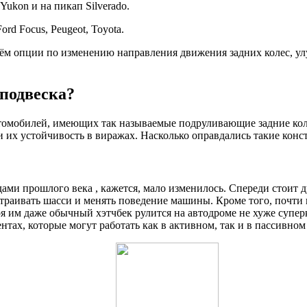
Yukon и на пикап Silveradо.
rd Focus, Peugeot, Toyota.
 нём опции по изменению направления движения задних колес, у
подвеска?
томобилей, имеющих так называемые подруливающие задние коле
их устойчивость в виражах. Насколько оправдались такие конс
и прошлого века , кажется, мало изменилось. Спереди стоит др
траивать шасси и менять поведение машины. Кроме того, почти
 им даже обычный хэтчбек рулится на автодроме не хуже супер
тах, которые могут работать как в активном, так и в пассивном