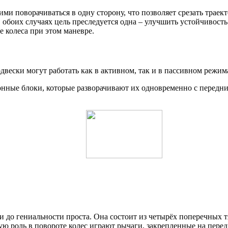
ими поворачиваться в одну сторону, что позволяет срезать трае
 обоих случаях цель преследуется одна – улучшить устойчивос
е колеса при этом маневре.
вески могут работать как в активном, так и в пассивном режим
онные блоки, которые разворачивают их одновременно с передни
до гениальности проста. Она состоит из четырёх поперечных тя
ую роль в повороте колес играют рычаги, закрепленные на перед