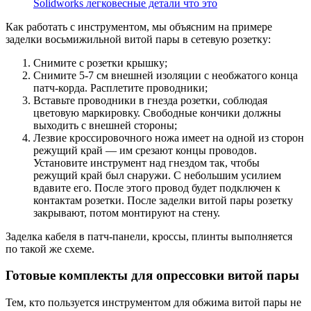
Solidworks легковесные детали что это
Как работать с инструментом, мы объясним на примере
заделки восьмижильной витой пары в сетевую розетку:
Снимите с розетки крышку;
Снимите 5-7 см внешней изоляции с необжатого конца
патч-корда. Расплетите проводники;
Вставьте проводники в гнезда розетки, соблюдая
цветовую маркировку. Свободные кончики должны
выходить с внешней стороны;
Лезвие кроссировочного ножа имеет на одной из сторон
режущий край — им срезают концы проводов.
Установите инструмент над гнездом так, чтобы
режущий край был снаружи. С небольшим усилием
вдавите его. После этого провод будет подключен к
контактам розетки. После заделки витой пары розетку
закрывают, потом монтируют на стену.
Заделка кабеля в патч-панели, кроссы, плинты выполняется
по такой же схеме.
Готовые комплекты для опрессовки витой пары
Тем, кто пользуется инструментом для обжима витой пары не