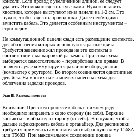
консоли. Если провод с увеличенной длиной, её следует
удалить. Это можно сделать кусачками. Нужно оставить
хвостики, которые выступают из-за панели на 1-2 см. Это
нужно, чтобы заделать проводники. Далее необходимо
зачистить кабель. Это делается особенным инструментом –
стриппером.
На коммутационной панели сзади есть размещение контактов,
для обозначения которых используются разные цвета.
Требуется заведение жил провода на эти контакты в
соответствии с маркировкой разъемов. При этом схема
выбирается самостоятельно – перекрёстная или прямая. В
первом случае коммутируется различное оборудование
(компьютер с роутером). Во втором соединяются однотипные
девайсы. На многих патч-панелях нанесена схема для
облегчения заделки проводов.
Этап III. Разводка проводов
Внимание! При этом процессе кабель в нижнем ряду
необходимо направить в свою сторону (на себя). Верхние
контакты – в обратную сторону (от себя). Это нужно, чтобы
дальше зафиксировать кабель и органайзер. Для распиновки
требуется применять самостоятельно выбранную схему Т568А
или Т568В. При максимальном сохранении повива