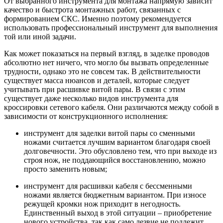
От выбранного инструмента для монтажа напрямую зависит
качество и быстрота монтажных работ, связанных с
формированием СКС. Именно поэтому рекомендуется
использовать профессиональный инструмент для выполнения
той или иной задачи.
Как может показаться на первый взгляд, в заделке проводов
абсолютно нет ничего, что могло бы вызвать определенные
трудности, однако это не совсем так. В действительности
существует масса нюансов и деталей, которые следует
учитывать при расшивке витой пары. В связи с этим
существует даже несколько видов инструмента для
кроссировки сетевого кабеля. Они различаются между собой в
зависимости от конструкционного исполнения:
инструмент для заделки витой пары со сменными
ножами считается лучшим вариантом благодаря своей
долговечности. Это обусловлено тем, что при выходе из
строя нож, не поддающийся восстановлению, можно
просто заменить новым;
инструмент для расшивки кабеля с бессменными
ножами является бюджетным вариантом. При износе
режущей кромки нож приходит в негодность.
Единственный выход в этой ситуации – приобретение
нового устройства, так как само лезвие не подлежит