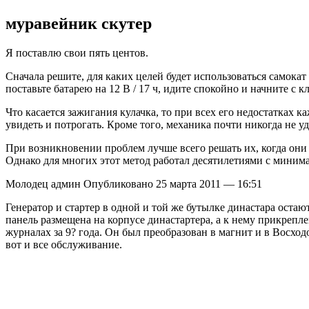
муравейник скутер
Я поставлю свои пять центов.
Сначала решите, для каких целей будет использоваться самокат 
поставьте батарею на 12 В / 17 ч, идите спокойно и начните с
Что касается зажигания кулачка, то при всех его недостатках к
увидеть и потрогать. Кроме того, механика почти никогда не уд
При возникновении проблем лучше всего решать их, когда они с
Однако для многих этот метод работал десятилетиями с миним
Молодец админ Опубликовано 25 марта 2011 — 16:51
Генератор и стартер в одной и той же бутылке династара остаю
панель размещена на корпусе династартера, а к нему прикрепле
журналах за 9? года. Он был преобразован в магнит и в Восхо
вот и все обслуживание.