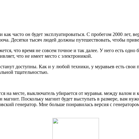
и как часто он будет эксплуатироваться. С пробегом 2000 лет, ве
 ключа. Десятки тысяч людей должны путешествовать, чтобы прив
ажется, что время не совсем точное и так далее. У него есть од
ивляет, что не имеет место с электроникой.
танут доступны. Как и у любой техники, у муравьев есть свои п
альной тщательностью.
тся на месте, выключатель убирается от муравья. между валом и
н магнит. Поскольку магнит будет выступать в размере, вам нуж
довский генератор. Мне больше понравилась версия с генераторо