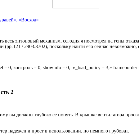
уравей», «Восход»
ь весь энтоновый механизм, сегодня я посмотрел на гены отказа,
й (pp-121 / 2903.3702), поскольку найти его сейчас невозможно, 
 rel = 0; контроль = 0; showinfo = 0; iv_load_policy = 3;» framebo
сть 2
ому вы должны глубоко ее понять. В крышке вентилятора просв
тер надежен и прост в использовании, но немного грубоват.