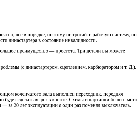
роятно, все в порядке, поэтому не трогайте рабочую систему, но
ести династартера в состояние инвалидности.
но большое преимущество — простота. Три детали вы можете
роблемы (с династартером, сцеплением, карбюратором и т. Д.).
 концом коленчатого вала выполнен переходник, передняя
но будет сделать вырез в капоте. Схемы и картинки были в мото
м — за 20 лет эксплуатации я один раз поменял выключатель,