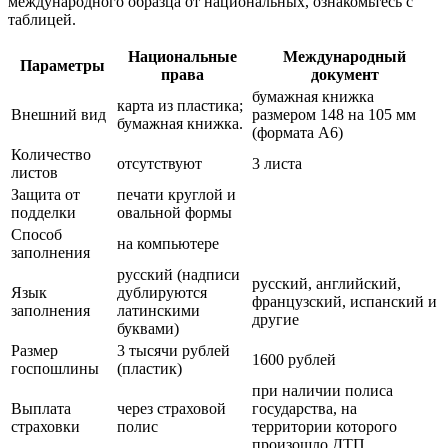
международного образца от национальных, ознакомьтесь с
таблицей.
Национальные
Международный
Параметры
права
документ
бумажная книжка
карта из пластика;
Внешний вид
размером 148 на 105 мм
бумажная книжка.
(формата А6)
Количество
отсутствуют
3 листа
листов
Защита от
печати круглой и
подделки
овальной формы
Способ
на компьютере
заполнения
русский (надписи
русский, английский,
Язык
дублируются
французский, испанский и
заполнения
латинскими
другие
буквами)
Размер
3 тысячи рублей
1600 рублей
госпошлины
(пластик)
при наличии полиса
Выплата
через страховой
государства, на
страховки
полис
территории которого
произошло ДТП