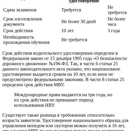
удостоверение
Не
Сдача экзаменов
Требуется
требуется
Срок изготовления
Не более
Не более 30 дней
документа
часа
Срок действия
10 лет
3 года
Необходимость
Не требуется
прохождения обучения
Срок действия водительского удостоверения определен в
Федеральном законе от 15 декабря 1995 года «О безопасности
дорожного движения» №196-ФЗ. Так, в части 6 статьи 25
данного законодательного акта указано, что национальное
удостоверение выдается сроком на 10 лет, если иное не
предусмотрено федеральными законами. В части 8 статьи 25
определен срок действия МВУ.
Международные права выдаются на три года, но
их срок действия не превышает период
использования НВУ.
Существует также разница в требованиях относительно
возраста заявителя. Удостоверение национального образца для
управления мопедом или скутером можно получить в 16 лет,
что касается МВУ, то оно выдается только лицам достигшим