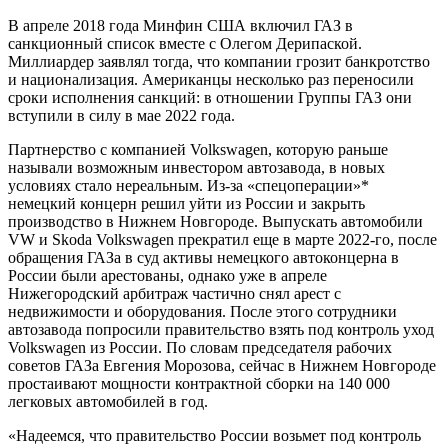
В апреле 2018 года Минфин США включил ГАЗ в
санкционный список вместе с Олегом Дерипаской.
Миллиардер заявлял тогда, что компании грозит банкротство
и национализация. Американцы несколько раз переносили
сроки исполнения санкций: в отношении Группы ГАЗ они
вступили в силу в мае 2022 года.
Партнерство с компанией Volkswagen, которую раньше
называли возможным инвестором автозавода, в новых
условиях стало нереальным. Из-за «спецоперации»*
немецкий концерн решил уйти из России и закрыть
производство в Нижнем Новгороде. Выпускать автомобили
VW и Skoda Volkswagen прекратил еще в марте 2022-го, после
обращения ГАЗа в суд активы немецкого автоконцерна в
России были арестованы, однако уже в апреле
Нижегородский арбитраж частично снял арест с
недвижимости и оборудования. После этого сотрудники
автозавода попросили правительство взять под контроль уход
Volkswagen из России. По словам председателя рабочих
советов ГАЗа Евгения Морозова, сейчас в Нижнем Новгороде
простаивают мощности контрактной сборки на 140 000
легковых автомобилей в год.
«Надеемся, что правительство России возьмет под контроль