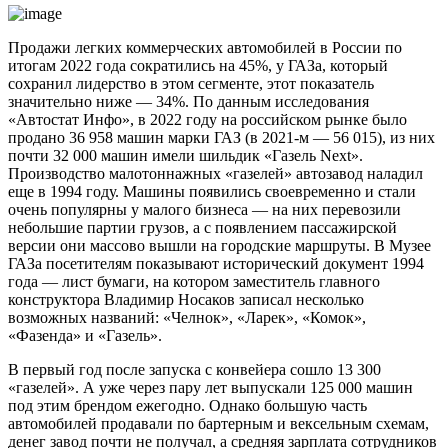
Продажи легких коммерческих автомобилей в России по
итогам 2022 года сократились на 45%, у ГАЗа, который
сохранил лидерство в этом сегменте, этот показатель
значительно ниже — 34%. По данным исследования
«Автостат Инфо», в 2022 году на российском рынке было
продано 36 958 машин марки ГАЗ (в 2021-м — 56 015), из них
почти 32 000 машин имели шильдик «Газель Next».
Производство малотоннажных «газелей» автозавод наладил
еще в 1994 году. Машины появились своевременно и стали
очень популярны у малого бизнеса — на них перевозили
небольшие партии грузов, а с появлением пассажирской
версии они массово вышли на городские маршруты. В Музее
ГАЗа посетителям показывают исторический документ 1994
года — лист бумаги, на котором заместитель главного
конструктора Владимир Носаков записал несколько
возможных названий: «Челнок», «Ларек», «Комок»,
«Фазенда» и «Газель».
В первый год после запуска с конвейера сошло 13 300
«газелей». А уже через пару лет выпускали 125 000 машин
под этим брендом ежегодно. Однако большую часть
автомобилей продавали по бартерным и вексельным схемам,
денег завод почти не получал, а средняя зарплата сотрудников