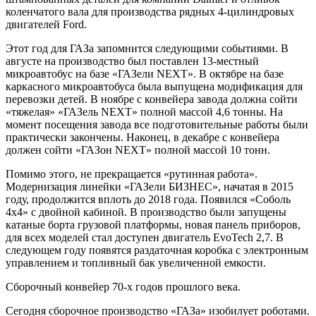
коленчатого вала для производства рядных 4‑цилиндровых
двигателей Ford.
Этот год для ГАЗа запомнится следующими событиями. В
августе на производство был поставлен 13‑местный
микроавтобус на базе «ГАЗели NEXT». В октябре на базе
каркасного микроавтобуса была выпущена модификация для
перевозки детей. В ноябре с конвейера завода должна сойти
«тяжелая» «ГАЗель NEXT» полной массой 4,6 тонны. На
момент посещения завода все подготовительные работы были
практически закончены. Наконец, в декабре с конвейера
должен сойти «ГАЗон NEXT» полной массой 10 тонн.
Помимо этого, не прекращается «рутинная работа».
Модернизация линейки «ГАЗели БИЗНЕС», начатая в 2015
году, продолжится вплоть до 2018 года. Появился «Соболь
4х4» с двойной кабиной. В производство были запущены
катаные борта грузовой платформы, новая панель приборов,
для всех моделей стал доступен двигатель EvoTech 2,7. В
следующем году появятся раздаточная коробка с электронным
управлением и топливный бак увеличенной емкости.
Сборочный конвейер 70‑х годов прошлого века.
Сегодня сборочное производство «ГАЗа» изобилует роботами.