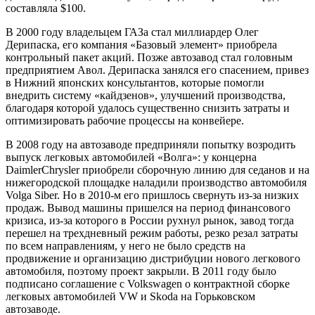
составляла $100.
В 2000 году владельцем ГАЗа стал миллиардер Олег
Дерипаска, его компания «Базовый элемент» приобрела
контрольный пакет акций. Позже автозавод стал головным
предприятием Авол. Дерипаска занялся его спасением, привез
в Нижний японских консультантов, которые помогли
внедрить систему «кайдзенов», улучшений производства,
благодаря которой удалось существенно снизить затраты и
оптимизировать рабочие процессы на конвейере.
В 2008 году на автозаводе предприняли попытку возродить
выпуск легковых автомобилей «Волга»: у концерна
DaimlerChrysler приобрели сборочную линию для седанов и на
нижегородской площадке наладили производство автомобиля
Volga Siber. Но в 2010-м его пришлось свернуть из-за низких
продаж. Вывод машины пришелся на период финансового
кризиса, из-за которого в России рухнул рынок, завод тогда
перешел на трехдневный режим работы, резко резал затраты
по всем направлениям, у него не было средств на
продвижение и организацию дистрибуции нового легкового
автомобиля, поэтому проект закрыли. В 2011 году было
подписано соглашение с Volkswagen о контрактной сборке
легковых автомобилей VW и Skoda на Горьковском
автозаводе.