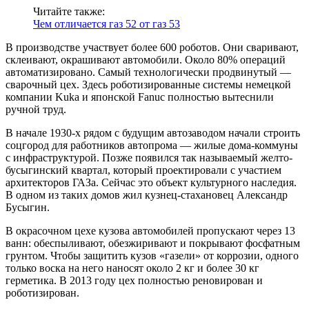
Читайте также:
Чем отличается газ 52 от газ 53
В производстве участвует более 600 роботов. Они сваривают,
склеивают, окрашивают автомобили. Около 80% операций
автоматизировано. Самый технологически продвинутый —
сварочный цех. Здесь роботизированные системы немецкой
компании Kuka и японской Fanuc полностью вытеснили
ручной труд.
В начале 1930-х рядом с будущим автозаводом начали строить
соцгород для работников автопрома — жилые дома-коммуны
с инфраструктурой. Позже появился так называемый желто-
бусыгинский квартал, который проектировали с участием
архитекторов ГАЗа. Сейчас это объект культурного наследия.
В одном из таких домов жил кузнец-стахановец Александр
Бусыгин.
В окрасочном цехе кузова автомобилей пропускают через 13
ванн: обеспыливают, обезжиривают и покрывают фосфатным
грунтом. Чтобы защитить кузов «газели» от коррозии, одного
только воска на него наносят около 2 кг и более 30 кг
герметика. В 2013 году цех полностью реновирован и
роботизирован.