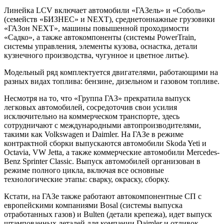
Линейка LCV включает автомобили «ГАЗель» и «Соболь»
(семейств «БИЗНЕС» и NEXT), среднетоннажные грузовики
«ГАЗон NEXT», машины повышенной проходимости
«Садко», а также автокомпоненты (системы PowerTrain,
системы управления, элементы кузова, оснастка, детали
кузнечного производства, чугунное и цветное литье).
Модельный ряд комплектуется двигателями, работающими на
разных видах топлива: бензине, дизельном и газовом топливе.
Несмотря на то, что «Группа ГАЗ» прекратила выпуск
легковых автомобилей, сосредоточив свои усилия
исключительно на коммерческом транспорте, здесь
сотрудничают с международными автопроизводителями,
такими как Volkswagen и Daimler. На ГАЗе в режиме
контрактной сборки выпускаются автомобили Skoda Yeti и
Octavia, VW Jetta, а также коммерческие автомобили Mercedes-
Benz Sprinter Classic. Выпуск автомобилей организован в
режиме полного цикла, включая все основные
технологические этапы: сварку, окраску, сборку.
Кстати, на ГАЗе также работают автокомпонентные СП с
европейскими компаниями Bosal (системы выпуска
отработанных газов) и Bulten (детали крепежа), идет выпуск
штампованных деталей для компании Daimler и отливок