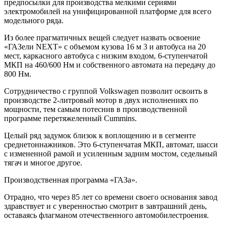
предпосылки для производства мелкими сериями
электромобилей на унифицированной платформе для всего
модельного ряда.
Из более прагматичных вещей следует назвать освоение
«ГАЗели NEXT» с объемом кузова 16 м 3 и автобуса на 20
мест, каркасного автобуса с низким входом, 6‑ступенчатой
МКП на 460/600 Нм и собственного автомата на передачу до
800 Нм.
Сотрудничество с группой Volkswagen позволит освоить в
производстве 2‑литровый мотор в двух исполнениях по
мощности, тем самым потеснив в производственной
программе перетяжеленный Cummins.
Целый ряд задумок близок к воплощению и в сегменте
среднетоннажников. Это 6‑ступенчатая МКП, автомат, шасси
с измененной рамой и усиленным задним мостом, седельный
тягач и многое другое.
Производственная программа «ГАЗа».
Отрадно, что через 85 лет со времени своего основания завод
здравствует и с уверенностью смотрит в завтрашний день,
оставаясь флагманом отечественного автомобилестроения.