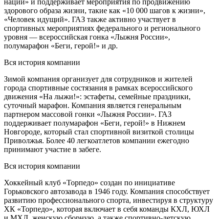
нации» и поддерживает мероприятия по продвижению
здорового образа жизни, такие как «10 000 шагов к жизни»,
«Человек идущий». ГАЗ также активно участвует в
спортивных мероприятиях федерального и регионального
уровня — всероссийская гонка «Лыжня России»,
полумарафон «Беги, герой!» и др.
Вся история компании
Зимой компания организует для сотрудников и жителей
города спортивные состязания в рамках всероссийского
движения «На лыжи!»: эстафеты, семейные праздники,
суточный марафон. Компания является генеральным
партнером массовой гонки «Лыжня России». ГАЗ
поддерживает полумарафон «Беги, герой!» в Нижнем
Новгороде, который стал спортивной визиткой столицы
Приволжья. Более 40 легкоатлетов компании ежегодно
принимают участие в забеге.
Вся история компании
Хоккейный клуб «Торпедо» создан по инициативе
Горьковского автозавода в 1946 году. Компания способствует
развитию профессионального спорта, инвестируя в структуру
ХК «Торпедо», которая включает в себя команды КХЛ, ЮХЛ
и МХЛ, женскую сборную, а также спортивно-детскую