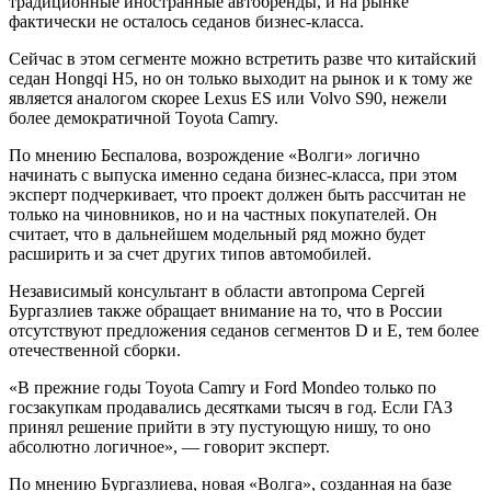
традиционные иностранные автобренды, и на рынке
фактически не осталось седанов бизнес-класса.
Сейчас в этом сегменте можно встретить разве что китайский
седан Hongqi H5, но он только выходит на рынок и к тому же
является аналогом скорее Lexus ES или Volvo S90, нежели
более демократичной Toyota Camry.
По мнению Беспалова, возрождение «Волги» логично
начинать с выпуска именно седана бизнес-класса, при этом
эксперт подчеркивает, что проект должен быть рассчитан не
только на чиновников, но и на частных покупателей. Он
считает, что в дальнейшем модельный ряд можно будет
расширить и за счет других типов автомобилей.
Независимый консультант в области автопрома Сергей
Бургазлиев также обращает внимание на то, что в России
отсутствуют предложения седанов сегментов D и E, тем более
отечественной сборки.
«В прежние годы Toyota Camry и Ford Mondeo только по
госзакупкам продавались десятками тысяч в год. Если ГАЗ
принял решение прийти в эту пустующую нишу, то оно
абсолютно логичное», — говорит эксперт.
По мнению Бургазлиева, новая «Волга», созданная на базе