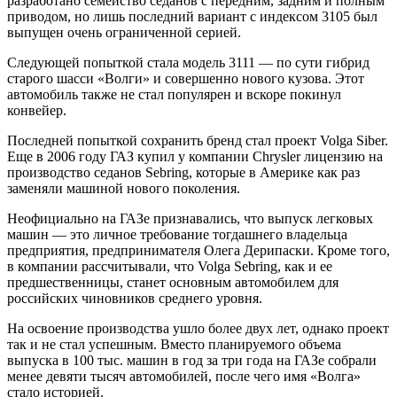
разработано семейство седанов с передним, задним и полным
приводом, но лишь последний вариант с индексом 3105 был
выпущен очень ограниченной серией.
Следующей попыткой стала модель 3111 — по сути гибрид
старого шасси «Волги» и совершенно нового кузова. Этот
автомобиль также не стал популярен и вскоре покинул
конвейер.
Последней попыткой сохранить бренд стал проект Volga Siber.
Еще в 2006 году ГАЗ купил у компании Chrysler лицензию на
производство седанов Sebring, которые в Америке как раз
заменяли машиной нового поколения.
Неофициально на ГАЗе признавались, что выпуск легковых
машин — это личное требование тогдашнего владельца
предприятия, предпринимателя Олега Дерипаски. Кроме того,
в компании рассчитывали, что Volga Sebring, как и ее
предшественницы, станет основным автомобилем для
российских чиновников среднего уровня.
На освоение производства ушло более двух лет, однако проект
так и не стал успешным. Вместо планируемого объема
выпуска в 100 тыс. машин в год за три года на ГАЗе собрали
менее девяти тысяч автомобилей, после чего имя «Волга»
стало историей.