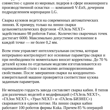
совместно с одним из мировых лидеров в сфере инжиниринга
производственной оснастки — компанией V-EnS, дочерним
подразделением корпорации LG.
Сварка кузовов ведется на современных автоматических
линиях. К примеру, только на линии сварки
цельнометаллических фургонов «ГАЗель NEXT»
задействовано 98 роботов Fanuc. Количество сварочных точек
достигает 6000. Максимально допустимое отклонение в
каждой точке — не более 0,2 мм.
Всем этим управляет интеллектуальная система, которая
непрерывно контролирует все основные параметры сварки и
при необходимости моментально вносит коррективы. До 70 %
деталей кузова по отдельным моделям изготавливаются из
оцинкованной стали с высокими антикоррозионными
свойствами. После завершения сварки на координатно-
измерительной машине проверяется соответствие кузова
заданным параметрам.
Не меньшую гордость завода составляет сварка кабин. 8 типов
для различных моделей и модификаций («ГАЗель NEXT»,
«ГАЗон NEXT», «Урал NEXT» и «ГАЗель БИЗНЕС»)
свариваются в одном потоке. На линии сварки кабин
работают 100 роботов фирмы Kuka. Причем 85 % операций