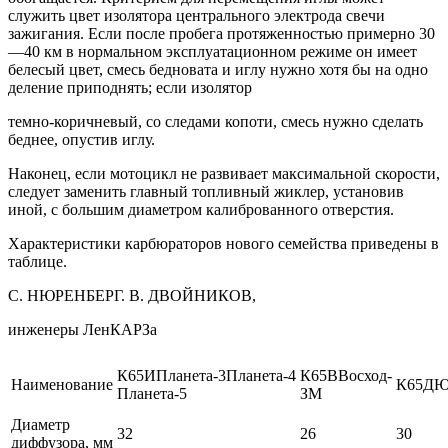
служить цвет изолятора центрального электрода свечи
зажигания. Если после пробега протяженностью примерно 30
—40 км в нормальном эксплуатационном режиме он имеет
белесый цвет, смесь бедновата и иглу нужно хотя бы на одно
деление приподнять; если изолятор
темно-коричневый, со следами копоти, смесь нужно сделать
беднее, опустив иглу.
Наконец, если мотоцикл не развивает максимальной скорости,
следует заменить главный топливный жиклер, установив
иной, с большим диаметром калиброванного отверстия.
Характеристики карбюраторов нового семейства приведены в
таблице.
С. НЮРЕНБЕРГ. В. ДВОЙНИКОВ,
инженеры ЛенКАРЗа
К65ИПланета-3Планета-4
К65ВВосход-
Наименование
К65ДЮ
Планета-5
ЗМ
Диаметр
32
26
30
диффузора, мм