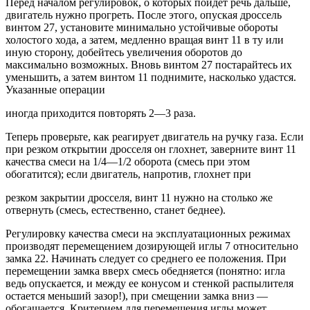
Перед началом регулировок, о которых пойдет речь дальше,
двигатель нужно прогреть. После этого, опуская дроссель
винтом 27, установите минимально устойчивые обороты
холостого хода, а затем, медленно вращая винт 11 в ту или
иную сторону, добейтесь увеличения оборотов до
максимально возможных. Вновь винтом 27 постарайтесь их
уменьшить, а затем винтом 11 поднимите, насколько удастся.
Указанные операции
иногда приходится повторять 2—3 раза.
Теперь проверьте, как реагирует двигатель на ручку газа. Если
при резком открытии дросселя он глохнет, заверните винт 11
качества смеси на 1/4—1/2 оборота (смесь при этом
обогатится); если двигатель, напротив, глохнет при
резком закрытии дросселя, винт 11 нужно на столько же
отвернуть (смесь, естественно, станет беднее).
Регулировку качества смеси на эксплуатационных режимах
производят перемещением дозирующей иглы 7 относительно
замка 22. Начинать следует со среднего ее положения. При
перемещении замка вверх смесь обедняется (понятно: игла
ведь опускается, и между ее конусом и стенкой распылителя
остается меньший зазор!), при смещении замка вниз —
обогащается. Критерием для перемещения иглы может