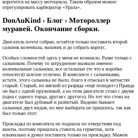
коротится на массу мотоцикла. Таким образом можно
отрегулировать карбюратор «Урала».
DonAuKind › Блог › Мотороллер
муравей. Окончание сборки.
Двигатель почти собран, остаётся только поставить второй
сальник коленвала, маховик и до собрать корпус.
Особых сложностей здесь у меня не возникло. Разве только с
сальником. Почему то затруднение вызвали именно
коленвальные сальники, все остальные (те что к коробке
относятся) залезли отлично. В комплекте с сальниками,
кстати, этого сальника не было, благо я отыскал в запчастях
старый. Старый, но мягкий из разряда «ещё походит») Правда
он был с одной пружинкой, а на этом двигателе стоял с двумя
(одна с одного торца, другая с другого). Но тот что стоял на
двигателе был дубовый и разбитый. Видимо бывают
сальники двух видов, но мне выбирать не пришлось, так как
был только этот:
Прокладка из комплекта не подошла по отверстиям под
винты, поэтому пришлось ставить на герметик, хотя
изначально я думал поставить только на прокладку. Мажем