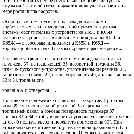
зоне отверстия 13 и через него также начинает поступать
эмульсия. Таким образом, подача топлива увеличивается по
мере роста числа оборотов.
Основная система пуска и прогрева двигателя. На
карбюраторах разных модификаций применены разные
системы обогатительных устройств: на К65С и К65В —
пусковое устройство с автономным приводом; на К65Г и
К65Ж — с тросовым приводом; на К65И и К65Д —
корректор-обогатитель. В таком порядке и рассмотрим их.
Пусковое устройство с автономным приводом состоит из
плунжера 37, направляющей 35, возвратной пружины 36,
иглы 39 пускового устройства, уплотнительной резинки 38,
защитного колпачка 29, штока управления 40, а также каналов
33 и 34, топливного
колодца А и отверстия 41.
Нормальное положение устройства — закрытое. При этом
игла 39 с уплотнительной резинкой 38 перекрывает
топливный канал, а боковая поверхность плунжера 37 —
каналы 33 и 34. Чтобы включить пусковое устройство, нужно
шток 40 поднять вверх и повернуть примерно на 90°. При
этом выдавки на штоке выйдут из пазов направляющей 35 и
зафиксируются на ее верхнем торце. Плунжер поднимется,