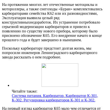
На протяжении многих лет отечественные мотоциклы и
мотороллеры, а также снегоходы «Буран» комплектовались
карбюраторами семейства К62 или их разновидностями,
Эксплуатация выявила целый ряд
конструктивныхнедоработок. Их устранение потребовало
серьезной модернизации карбюраторов и привело к
появлению по существу нового прибора, которому было
присвоено обозначение К65. Его внедрение начато в конце
прошлого года и будет завершено в нынешнем.
Поскольку карбюратору предстоит долгая жизнь, мы
попросили инженеров Ленинградского карбюраторного
завода рассказать о нем подробнее.
Читайте также:
Система питания. Карбюратор. Карбюратор К-301,
К-302. Регулировка карбюраторов К-301 и К-302.
На первый взгляд карбюратор К65 мало чем отличается от