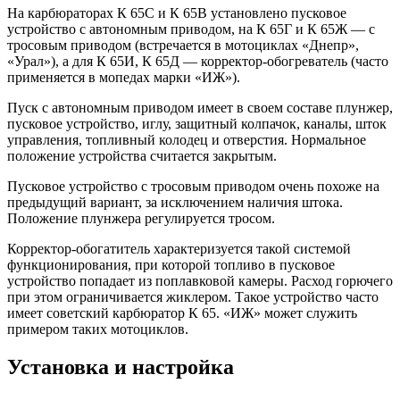
На карбюраторах К 65С и К 65В установлено пусковое
устройство с автономным приводом, на К 65Г и К 65Ж — с
тросовым приводом (встречается в мотоциклах «Днепр»,
«Урал»), а для К 65И, К 65Д — корректор-обогреватель (часто
применяется в мопедах марки «ИЖ»).
Пуск с автономным приводом имеет в своем составе плунжер,
пусковое устройство, иглу, защитный колпачок, каналы, шток
управления, топливный колодец и отверстия. Нормальное
положение устройства считается закрытым.
Пусковое устройство с тросовым приводом очень похоже на
предыдущий вариант, за исключением наличия штока.
Положение плунжера регулируется тросом.
Корректор-обогатитель характеризуется такой системой
функционирования, при которой топливо в пусковое
устройство попадает из поплавковой камеры. Расход горючего
при этом ограничивается жиклером. Такое устройство часто
имеет советский карбюратор К 65. «ИЖ» может служить
примером таких мотоциклов.
Установка и настройка