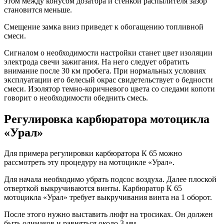
этом между конусом дозатора и стенкой распылителя зазор
становится меньше.
Смещение замка вниз приведет к обогащению топливной
смеси.
Сигналом о необходимости настройки станет цвет изоляции
электрода свечи зажигания. На него следует обратить
внимание после 30 км пробега. При нормальных условиях
эксплуатации его белесый окрас свидетельствует о бедности
смеси. Изолятор темно-коричневого цвета со следами копоти
говорит о необходимости обеднить смесь.
Регулировка карбюратора мотоцикла
«Урал»
Для примера регулировки карбюратора К 65 можно
рассмотреть эту процедуру на мотоцикле «Урал».
Для начала необходимо убрать подсос воздуха. Далее плоской
отверткой выкручиваются винты. Карбюратор К 65
мотоцикла «Урал» требует выкручивания винта на 1 оборот.
После этого нужно выставить люфт на тросиках. Он должен
быть одинаков и равняться около 3 мм.