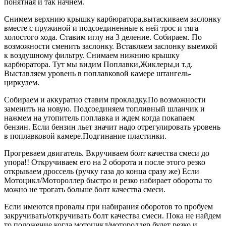
понятная и так начнём.
Снимем верхнию крышку карбюратора,вытаскиваем заслонку
вместе с пружиной и подсоединенные к ней трос и тяга
холостого хода. Ставим иглу на 3 деление. Собираем. По
возможности сменить заслонку. Вставляем заслонку выемкой
к воздушному фильтру. Снимаем нижнию крышку
карбюратора. Тут мы видим Поплавки,Жиклеры,и т.д.
Выставляем уровень в поплавковой камере штангель-
циркулем.
Собираем и аккуратно ставим прокладку.По возможности
заменить на новую. Подсоединяем топливный шланчик и
нажмем на утопитель поплавка и ждем когда покапаем
бензин. Если бензин льет значит надо отрегулировать уровень
в поплавковой камере.Подгинание пластинки.
Прогреваем двигатель. Вкручиваем болт качества смеси до
упора!! Откручиваем его на 2 оборота и после этого резко
открываем дроссель (ручку газа до конца сразу же) Если
Мотоцикл/Мотороллер быстро и резко набирает обороты то
можно не трогать больше болт качества смеси.
Если имеются провалы при набирания оборотов то пробуем
закручивать/откручивать болт качества смеси. Пока не найдем
то положение когда мотоцикл/мотороллер будет резко и