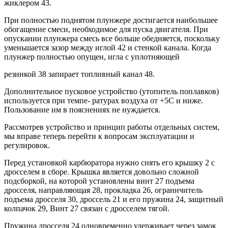
жиклером 43.
При полностью поднятом плунжере достигается наибольшее
обогащение смеси, необходимое для пуска двигателя. При
опускании плунжера смесь все больше обедняется, поскольку
уменьшается зазор между иглой 42 и стенкой канала. Когда
плунжер полностью опущен, игла с уплотняющей
резинкой 38 запирает топливный канал 48.
Дополнительное пусковое устройство (утопитель поплавков)
используется при темпе- ратурах воздуха от +5С и ниже.
Пользование им в пояснениях не нуждается.
Рассмотрев устройство и принцип работы отдельных систем,
мы вправе теперь перейти к вопросам эксплуатации и
регулировок.
Перед установкой карбюратора нужно снять его крышку 2 с
дросселем в сборе. Крышка является довольно сложной
подсборкой, на которой установлены винт 27 подъема
дросселя, направляющая 28, прокладка 26, ограничитель
подъема дросселя 30, дроссель 21 и его пружина 24, защитный
колпачок 29, Винт 27 связан с дросселем тягой.
Пружина дросселя 24 одновременно удерживает через замок