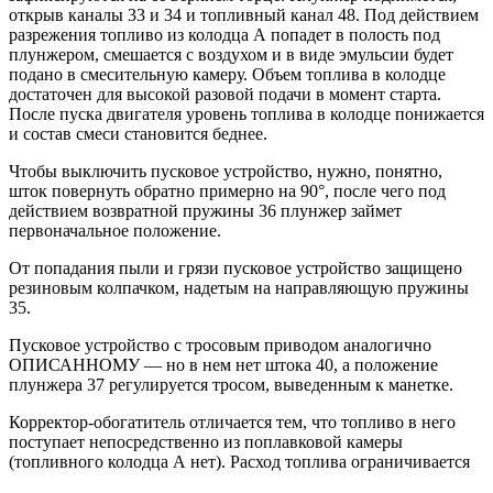
открыв каналы 33 и 34 и топливный канал 48. Под действием
разрежения топливо из колодца А попадет в полость под
плунжером, смешается с воздухом и в виде эмульсии будет
подано в смесительную камеру. Объем топлива в колодце
достаточен для высокой разовой подачи в момент старта.
После пуска двигателя уровень топлива в колодце понижается
и состав смеси становится беднее.
Чтобы выключить пусковое устройство, нужно, понятно,
шток повернуть обратно примерно на 90°, после чего под
действием возвратной пружины 36 плунжер займет
первоначальное положение.
От попадания пыли и грязи пусковое устройство защищено
резиновым колпачком, надетым на направляющую пружины
35.
Пусковое устройство с тросовым приводом аналогично
ОПИСАННОМУ — но в нем нет штока 40, а положение
плунжера 37 регулируется тросом, выведенным к манетке.
Корректор-обогатитель отличается тем, что топливо в него
поступает непосредственно из поплавковой камеры
(топливного колодца А нет). Расход топлива ограничивается