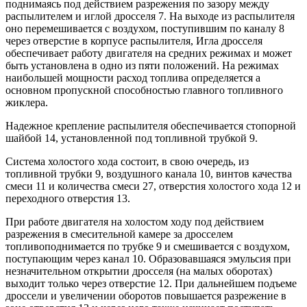
поднимаясь под действием разрежения по зазору между
распылителем и иглой дросселя 7. На выходе из распылителя
оно перемешивается с воздухом, поступившим по каналу 8
через отверстие в корпусе распылителя, Игла дросселя
обеспечивает работу двигателя на средних режимах и может
быть установлена в одно из пяти положений. На режимах
наибольшей мощности расход топлива определяется а
основном пропускной способностью главного топливного
жиклера.
Надежное крепление распылителя обеспечивается стопорной
шайбой 14, установленной под топливной трубкой 9.
Система холостого хода состоит, в свою очередь, из
топливной трубки 9, воздушного канала 10, винтов качества
смеси 11 и количества смеси 27, отверстия холостого хода 12 и
переходного отверстия 13.
При работе двигателя на холостом ходу под действием
разрежения в смесительной камере за дросселем
топливоподнимается по трубке 9 и смешивается с воздухом,
поступающим через канал 10. Образовавшаяся эмульсия при
незначительном открытии дросселя (на малых оборотах)
выходит только через отверстие 12. При дальнейшем подъеме
дроссели и увеличении оборотов повышается разрежение в