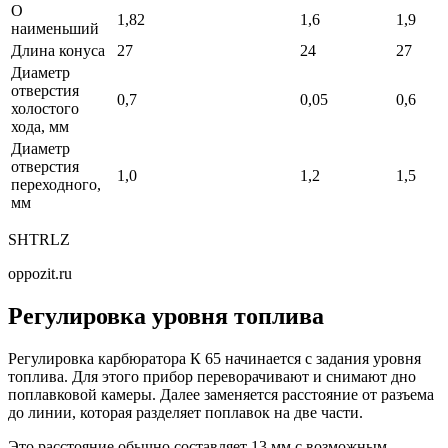
О
1,82
1,6
1,9
наименьший
Длина конуса
27
24
27
Диаметр
отверстия
0,7
0,05
0,6
холостого
хода, мм
Диаметр
отверстия
1,0
1,2
1,5
переходного,
мм
SHTRLZ
oppozit.ru
Регулировка уровня топлива
Регулировка карбюратора К 65 начинается с задания уровня
топлива. Для этого прибор переворачивают и снимают дно
поплавковой камеры. Далее заменяется расстояние от разъема
до линии, которая разделяет поплавок на две части.
Это расстояние обычно составляет 13 мм с возможным