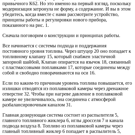
привычного К62. Но это именно на первый взгляд, поскольку
модернизация затронула не форму, а содержание. И вы в этом
убедитесь, когда вместе с нами рассмотрите устройство,
принципы работы и регулировки нового прибора,
показанного на рис. 1.
Сначала поговорим о конструкции и принципах работы.
Все начинается с системы подхода и поддержания
постоянного уровня топлива. Через штуцер 20 оно попадает к
топливному клапану 15, который снабжен эластичной
запорной шайбой, Клапан опирается на язычок 18, связанный
с пластмассовыми поплавками 17, которые соединены между
собой и свободно поворачиваются на оси 16.
Если по каким-то причинам уровень топлива повышается, его
излишки отводятся иэ поплавковой камеры через дренажное
отверстие 32. Чтобы при нагреве давление в поплавковой
камере не увеличивалось, она соединена с атмосферой
разбалансировочным каналом 31.
Главная дозирующая система состоит из распылителя 5,
главного топливного жиклера 6, иглы дросселя 7 и канала
подвода воздуха 8. Топливо из поплавковой камеры через
главный топливный жиклер 6 попадает в распылитель 5,