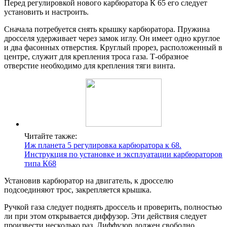
Перед регулировкой нового карбюратора К 65 его следует
установить и настроить.
Сначала потребуется снять крышку карбюратора. Пружина
дросселя удерживает через замок иглу. Он имеет одно круглое
и два фасонных отверстия. Круглый прорез, расположенный в
центре, служит для крепления троса газа. Т-образное
отверстие необходимо для крепления тяги винта.
Читайте также:
Иж планета 5 регулировка карбюратора к 68.
Инструкция по установке и эксплуатации карбюраторов
типа К68
Установив карбюратор на двигатель, к дросселю
подсоединяют трос, закрепляется крышка.
Ручкой газа следует поднять дроссель и проверить, полностью
ли при этом открывается диффузор. Эти действия следует
произвести несколько раз. Диффузор должен свободно