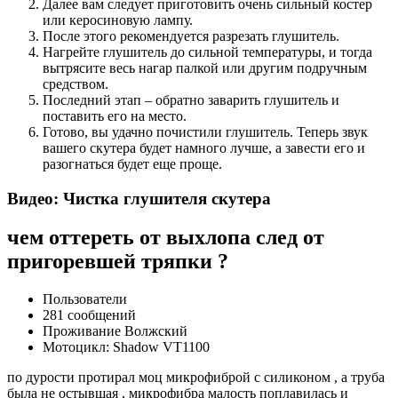
Далее вам следует приготовить очень сильный костер
или керосиновую лампу.
После этого рекомендуется разрезать глушитель.
Нагрейте глушитель до сильной температуры, и тогда
вытрясите весь нагар палкой или другим подручным
средством.
Последний этап – обратно заварить глушитель и
поставить его на место.
Готово, вы удачно почистили глушитель. Теперь звук
вашего скутера будет намного лучше, а завести его и
разогнаться будет еще проще.
Видео: Чистка глушителя скутера
чем оттереть от выхлопа след от
пригоревшей тряпки ?
Пользователи
281 сообщений
Проживание Волжский
Мотоцикл: Shadow VT1100
по дурости протирал моц микрофиброй с силиконом , а труба
была не остывшая , микрофибра малость поплавилась и