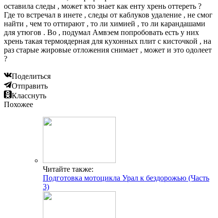
оставила следы , может кто знает как енту хрень оттереть ?
Где то встречал в инете , следы от каблуков удаление , не смог
найти , чем то оттирают , то ли химией , то ли карандашами
для утюгов . Во , подумал Амвэем попробовать есть у них
хрень такая термоядерная для кухонных плит с кисточкой , на
раз старые жировые отложения снимает , может и это одолеет
?
Поделиться
Отправить
Класснуть
Похожее
Читайте также:
Подготовка мотоцикла Урал к бездорожью (Часть
3)