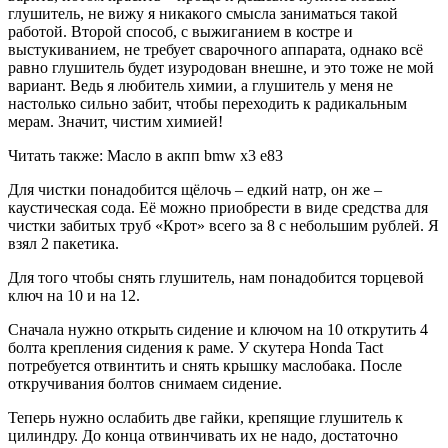
глушитель, не вижу я никакого смысла заниматься такой
работой. Второй способ, с выжиганием в костре и
выстукиванием, не требует сварочного аппарата, однако всё
равно глушитель будет изуродован внешне, и это тоже не мой
вариант. Ведь я любитель химии, а глушитель у меня не
настолько сильно забит, чтобы переходить к радикальным
мерам. Значит, чистим химией!
Читать также: Масло в акпп bmw x3 e83
Для чистки понадобится щёлочь – едкий натр, он же –
каустическая сода. Её можно приобрести в виде средства для
чистки забитых труб «Крот» всего за 8 с небольшим рублей. Я
взял 2 пакетика.
Для того чтобы снять глушитель, нам понадобится торцевой
ключ на 10 и на 12.
Сначала нужно открыть сидение и ключом на 10 открутить 4
болта крепления сидения к раме. У скутера Honda Tact
потребуется отвинтить и снять крышку маслобака. После
откручивания болтов снимаем сидение.
Теперь нужно ослабить две гайки, крепящие глушитель к
цилиндру. До конца отвинчивать их не надо, достаточно