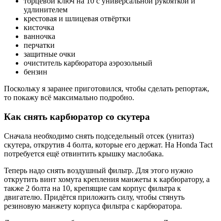
торцевой ключ на 10 с универсальной рукояткой и
удлинителем
крестовая и шлицевая отвёртки
кисточка
ванночка
перчатки
защитные очки
очиститель карбюратора аэрозольный
бензин
Поскольку я заранее приготовился, чтобы сделать репортаж,
то покажу всё максимально подробно.
Как снять карбюратор со скутера
Сначала необходимо снять подседельный отсек (унитаз)
скутера, открутив 4 болта, которые его держат. На Honda Tact
потребуется ещё отвинтить крышку маслобака.
Теперь надо снять воздушный фильтр. Для этого нужно
открутить винт хомута крепления манжеты к карбюратору, а
также 2 болта на 10, крепящие сам корпус фильтра к
двигателю. Придётся приложить силу, чтобы стянуть
резиновую манжету корпуса фильтра с карбюратора.