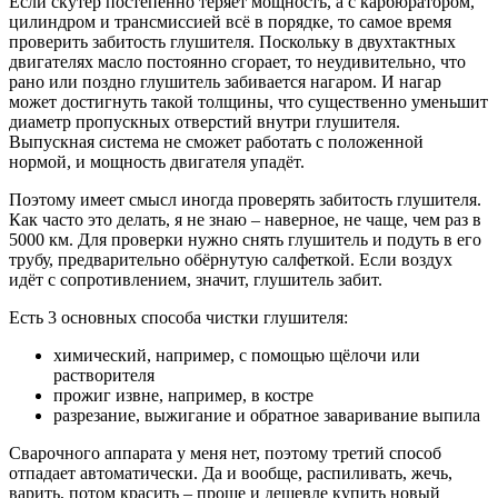
Если скутер постепенно теряет мощность, а с карбюратором,
цилиндром и трансмиссией всё в порядке, то самое время
проверить забитость глушителя. Поскольку в двухтактных
двигателях масло постоянно сгорает, то неудивительно, что
рано или поздно глушитель забивается нагаром. И нагар
может достигнуть такой толщины, что существенно уменьшит
диаметр пропускных отверстий внутри глушителя.
Выпускная система не сможет работать с положенной
нормой, и мощность двигателя упадёт.
Поэтому имеет смысл иногда проверять забитость глушителя.
Как часто это делать, я не знаю – наверное, не чаще, чем раз в
5000 км. Для проверки нужно снять глушитель и подуть в его
трубу, предварительно обёрнутую салфеткой. Если воздух
идёт с сопротивлением, значит, глушитель забит.
Есть 3 основных способа чистки глушителя:
химический, например, с помощью щёлочи или
растворителя
прожиг извне, например, в костре
разрезание, выжигание и обратное заваривание выпила
Сварочного аппарата у меня нет, поэтому третий способ
отпадает автоматически. Да и вообще, распиливать, жечь,
варить, потом красить – проще и дешевле купить новый