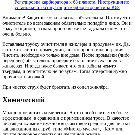
Регулировка карбюратора к 68 планета. Инструкция по
установке и эксплуатации карбюраторов типа К68
Внимание! Защитные очки для глаз обязательны! Потому что
очиститель по всем законам обязательно попадёт в лицо. Он и
кожу-то щиплет, а глаза просто выжигает адским огнём, это
очень больно.
Вставляем трубку очистителя в жиклёры и продуваем их. Да,
фото хоть снято в помещении, но это просто иллюстрация.
Чистить необходимо только вне дома. После промывки (либо
перед ней) обязательно проверьте состояние всех сопел в
жиклёрах. Иногда такое бывает, что они забиты чем-то
твёрдым, и очистителю не по зубам. Тогда отверстия нужно
прочистить иголкой.
При чистке струя будет брызгать из сопел жиклёра.
Химический
Можно прочистить химически. Этот способ считается более
эффективным, в сравнении с применением троса. В качестве
чистящей «химии» нужно взять бытовое средство для чистки
канализационных труб, типа «Мистер мускул», «Кот» или
другое подобное средство на щелочной основе.