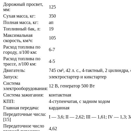
Дорожный просвет,
125
мм:
Сухая масса, кг:
350
Полная масса, кг:
ап
Топливный бак, л:
19
Максимальная
105
скорость, км/ч:
Расход топлива по
6-7
городу, л/100 км:
Расход топлива по
4-5
трассе, л/100 км:
Двигатель:
745 см³, 42 л. с., 4-тактный, 2 цилинд
Запуск:
электростартер и кикстартер
Система
12 В, генератор 500 Вт
электрооборудования:
Система зажигания:
контактная
КПП:
4-ступенчатая, с задним ходом
Главная передача:
карданная
Передаточные числа:
I — 3,6; II — 2,62; III — 1,61; IV — 1,3; З
[15]
Передаточное число
4,62