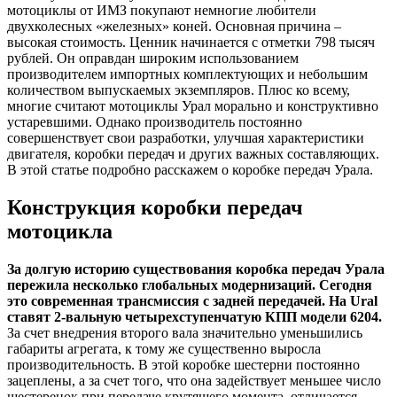
мотоциклы от ИМЗ покупают немногие любители
двухколесных «железных» коней. Основная причина –
высокая стоимость. Ценник начинается с отметки 798 тысяч
рублей. Он оправдан широким использованием
производителем импортных комплектующих и небольшим
количеством выпускаемых экземпляров. Плюс ко всему,
многие считают мотоциклы Урал морально и конструктивно
устаревшими. Однако производитель постоянно
совершенствует свои разработки, улучшая характеристики
двигателя, коробки передач и других важных составляющих.
В этой статье подробно расскажем о коробке передач Урала.
Конструкция коробки передач
мотоцикла
За долгую историю существования коробка передач Урала
пережила несколько глобальных модернизаций. Сегодня
это современная трансмиссия с задней передачей. На Ural
ставят 2-вальную четырехступенчатую КПП модели 6204.
За счет внедрения второго вала значительно уменьшились
габариты агрегата, к тому же существенно выросла
производительность. В этой коробке шестерни постоянно
зацеплены, а за счет того, что она задействует меньшее число
шестеренок при передаче крутящего момента, отличается