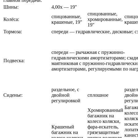
главной передачи:
Шины:
4,00х — 19″
спицованные,
спицованные,
спицо
Колёса:
хромированные,
крашеные, 19″
краше
19″
Тормоза:
спереди — гидравлические, дисковые; 
спереди — рычажная с пружинно-
гидравлическими амортизаторами; сзад
Подвеска:
маятниковая с пружинно-гидравлическ
амортизаторами, регулируемыми по наг
раздельное, с
раздел
Сиденье:
двойной
сплошное
двойн
регулировкой
регул
Багаж
Хромированный
колес
багажник на
коляск
колесо коляски,
искате
Крашеный
фара-искатель,
лопатк
багажник на
грязезащитные
канист
колесо коляски,
щитки водителя,