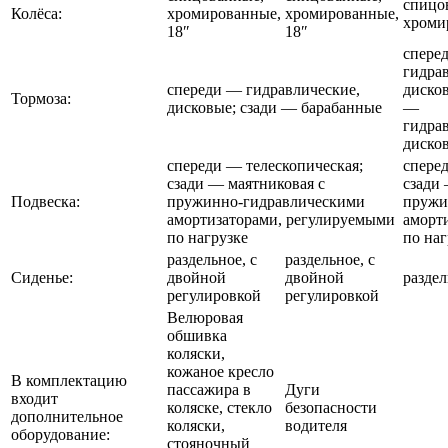
спицо
Колёса:
хромированные,
хромированные,
хроми
18″
18″
спере
гидра
спереди — гидравлические,
дисков
Тормоза:
дисковые; сзади — барабанные
—
гидра
диско
спереди — телескопическая;
спере
сзади — маятниковая с
сзади
Подвеска:
пружинно-гидравлическими
пружи
амортизаторами, регулируемыми
аморт
по нагрузке
по наг
раздельное, с
раздельное, с
Сиденье:
двойной
двойной
раздел
регулировкой
регулировкой
Велюровая
обшивка
коляски,
кожаное кресло
В комплектацию
пассажира в
Дуги
входит
коляске, стекло
безопасности
дополнительное
коляски,
водителя
оборудование:
стояночный