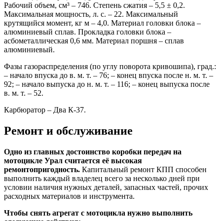
Рабочий объем, см³ – 746. Степень сжатия – 5,5 ± 0,2.
Максимальная мощность, л. с. – 22. Максимальный
крутящийся момент, кг м – 4,0. Материал головки блока –
алюминиевый сплав. Прокладка головки блока –
асбометаллическая 0,6 мм. Материал поршня – сплав
алюминиевый.
Фазы газораспределения (по углу поворота кривошипа), град.:
– начало впуска до в. м. т. – 76; – конец впуска после н. м. т. –
92; – начало выпуска до н. м. т. – 116; – конец выпуска после
в. м. т. – 52.
Карбюратор – Два К-37.
Ремонт и обслуживание
Одно из главных достоинство коробки передач на
мотоцикле Урал считается её высокая
ремонтопригодность.
Капитальный ремонт КПП способен
выполнить каждый владелец всего за несколько дней при
условии наличия нужных деталей, запасных частей, прочих
расходных материалов и инструмента.
Чтобы снять агрегат с мотоцикла нужно выполнить