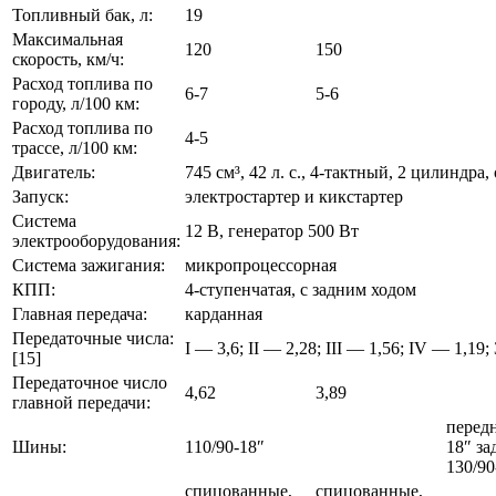
Топливный бак, л:
19
Максимальная
120
150
скорость, км/ч:
Расход топлива по
6-7
5-6
городу, л/100 км:
Расход топлива по
4-5
трассе, л/100 км:
Двигатель:
745 см³, 42 л. с., 4-тактный, 2 цилинд
Запуск:
электростартер и кикстартер
Система
12 В, генератор 500 Вт
электрооборудования:
Система зажигания:
микропроцессорная
КПП:
4-ступенчатая, с задним ходом
Главная передача:
карданная
Передаточные числа:
I — 3,6; II — 2,28; III — 1,56; IV — 1,19; 
[15]
Передаточное число
4,62
3,89
главной передачи:
передн
Шины:
110/90-18″
18″ за
130/90
спицованные,
спицованные,