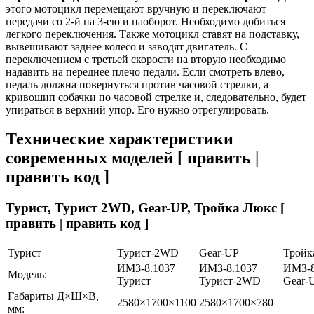
этого мотоцикл перемещают вручную и переключают
передачи со 2-й на 3-ею и наоборот. Необходимо добиться
легкого переключения. Также мотоцикл ставят на подставку,
вывешивают заднее колесо и заводят двигатель. С
переключением с третьей скорости на вторую необходимо
надавить на переднее плечо педали. Если смотреть влево,
педаль должна повернуться против часовой стрелки, а
кривошип собачки по часовой стрелке и, следовательно, будет
упираться в верхний упор. Его нужно отрегулировать.
Технические характеристики
современных моделей [ править |
править код ]
Турист, Турист 2WD, Gear-UP, Тройка Люкс [
править | править код ]
Турист
Турист-2WD
Gear-UP
Тройк
ИМЗ-8.1037
ИМЗ-8.1037
ИМЗ-8
Модель:
Турист
Турист-2WD
Gear-
Габариты Д×Ш×В,
2580×1700×1100
2580×1700×780
мм: