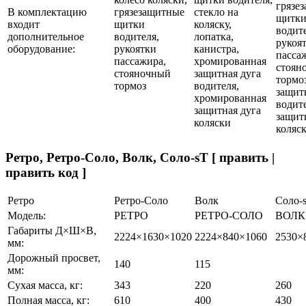
грязе
В комплектацию
грязезащитные
стекло на
щитк
входит
щитки
коляску,
водите
дополнительное
водителя,
лопатка,
рукоя
оборудование:
рукоятки
канистра,
пасса
пассажира,
хромированная
стоян
стояночный
защитная дуга
тормоз
тормоз
водителя,
защит
хромированная
водите
защитная дуга
защит
коляски
коляс
Ретро, Ретро-Соло, Волк, Соло-sT [ править |
править код ]
Ретро
Ретро-Соло
Волк
Соло-
Модель:
РЕТРО
РЕТРО-СОЛО
ВОЛК
Габариты Д×Ш×В,
2224×1630×1020
2224×840×1060
2530×
мм:
Дорожный просвет,
140
115
мм:
Сухая масса, кг:
343
220
260
Полная масса, кг:
610
400
430